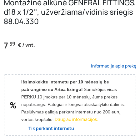
Montažinė alkūnė GENERAL FITTINGS,
d18 x 1/2'', užveržiama/vidinis sriegis
88.04.330
7
59
€ / vnt.
Informacija apie prekę
Išsimokėkite internetu per 10 mėnesių be
pabrangimo su Artea lizingu!
Sumokėjus visas
PERKU 10 įmokas per 10 mėnesių, Jums prekės
nepabrangs.
Patogiai ir lengvai atsiskaitykite dalimis.
Pasiūlymas galioja perkant internetu nuo 200 eurų
Daugiau informacijos.
vertės krepšelio.
Tik perkant internetu