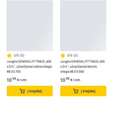
0/5
(
0
)
0/5
(
0
)
Jungtis GENERAL FITTINGS, d26
Jungtis GENERAL FITTINGS, d26
x 3/4'', užveržiama/vidinis sriegis
x 3/4'', užveržiama/išorinis
88.03.755
sriegis 88.03.560
99
99
10
10
€ / vnt.
€ / vnt.
Į krepšelį
Į krepšelį