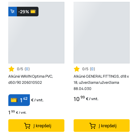
-29%
0/5
(
0
)
0/5
(
0
)
Alkūnė WAVIN Optima PVC,
Alkūnė GENERAL FITTINGS, d18 x
d50/90 206010502
18, užveržiama/užveržiama
88.04.030
99
10
42
€ / vnt.
1
€ / vnt.
1
99
€ / vnt.
Į krepšelį
Į krepšelį