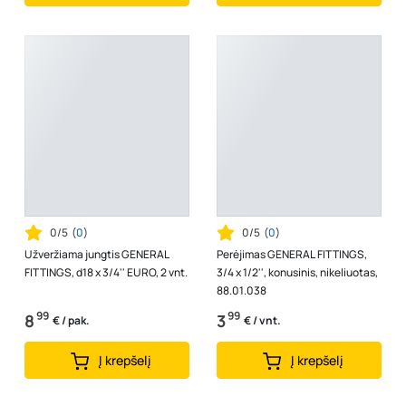
0/5
(
0
)
0/5
(
0
)
Užveržiama jungtis GENERAL
Perėjimas GENERAL FITTINGS,
FITTINGS, d18 x 3/4'' EURO, 2 vnt.
3/4 x 1/2'', konusinis, nikeliuotas,
88.01.038
99
99
8
3
€ / pak.
€ / vnt.
Į krepšelį
Į krepšelį