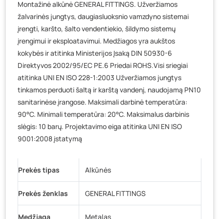
Montažinė alkūnė GENERAL FITTINGS. Užveržiamos
Baravykų g. 1, Druskininkai
- 17 vienetų
žalvarinės jungtys, daugiasluoksnio vamzdyno sistemai
Vilniaus g. 89D, Ukmergė
- 14 vienetų
įrengti, karšto, šalto vendentiekio, šildymo sistemų
K. Donelaičio g. 17, Rokiškis
- 16 vienetų
įrengimui ir eksploatavimui. Medžiagos yra aukštos
Šaltupės g. 64, Zarasai
- 17 vienetų
kokybės ir atitinka Ministerijos Įsaką DIN 50930-6
Direktyvos 2002/95/EC PE.6 Priedai ROHS.Visi sriegiai
atitinka UNI EN ISO 228-1:2003 Užveržiamos jungtys
tinkamos perduoti šaltą ir karštą vandenį, naudojamą PN10
sanitarinėse įrangose. Maksimali darbinė temperatūra:
90°C. Minimali temperatūra: 20°C. Maksimalus darbinis
slėgis: 10 barų. Projektavimo eiga atitinka UNI EN ISO
9001:2008 įstatymą
Prekės tipas
Alkūnės
Prekės ženklas
GENERAL FITTINGS
Medžiaga
Metalas