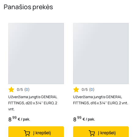
Panašios prekės
0/5
(
0
)
0/5
(
0
)
Užveržiama jungtis GENERAL
Užveržiama jungtis GENERAL
FITTINGS, d20 x 3/4'' EURO, 2
FITTINGS, d16 x 3/4'' EURO, 2 vnt.
vnt.
99
99
8
8
€ / pak.
€ / pak.
Į krepšelį
Į krepšelį