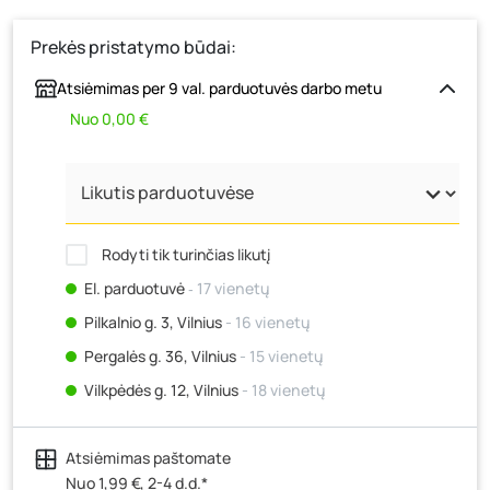
Prekės pristatymo būdai:
Atsiėmimas per 9 val. parduotuvės darbo metu
Nuo 0,00 €
Rodyti tik turinčias likutį
El. parduotuvė
‐ 17 vienetų
Pilkalnio g. 3, Vilnius
- 16 vienetų
Pergalės g. 36, Vilnius
- 15 vienetų
Vilkpėdės g. 12, Vilnius
- 18 vienetų
Ateities g. 15, Vilnius
- 2 vienetai
Atsiėmimas paštomate
Kauno r., Narsiečių k., Vytauto g. 183, Kaunas
- 15
vienetų
Nuo 1,99 €, 2-4 d.d.*