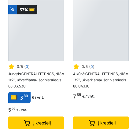
-37%
0/5
(
0
)
0/5
(
0
)
Jungtis GENERAL FITTINGS, d18 x
Alkūnė GENERAL FITTINGS, d18 x
1/2'', užveržiama/išorinis sriegis
1/2'', užveržiama/išorinis sriegis
88.03.530
88.04.130
59
7
80
€ / vnt.
3
€ / vnt.
5
99
€ / vnt.
Į krepšelį
Į krepšelį