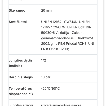
Skersmuo
20 mm
Sertifikatai
UNI EN 12164 - CW614N; UNI EN
12165 * CW6I7N; UNI EN 6glI; DIN
50930-6 Vokietija - Žalvaris
geriamam vandeniui: - Direktyvos
2002/ginc PE.6 Priedai ROHS; UNI
EN ISO 228-1:200;
Jungties dydis
1/2
(coliais)
Darbinis slėgis
10 bar
Temperatūros
-20"C/90"C
diapazonas, °C
Jungtis/sriegis
užveržiama/vidinis sriegis