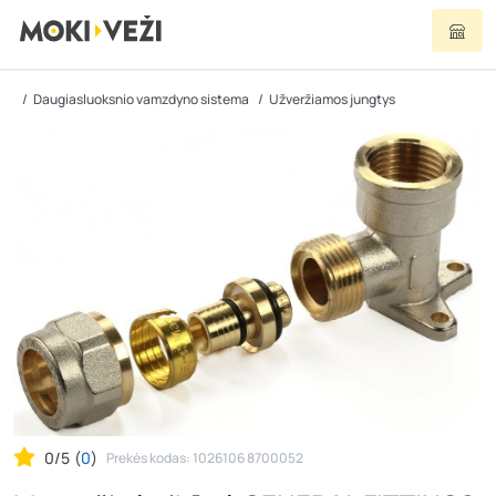
Daugiasluoksnio vamzdyno sistema
Užveržiamos jungtys
0/5
(
0
)
Prekės kodas: 1026106 8700052