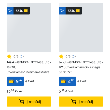
-33%
-33%
0/5
(
0
)
0/5
(
0
)
Trišakis GENERAL FITTINGS, d18 x
Jungtis GENERAL FITTINGS, d18 x
18 x 18,
1/2'', užveržiama/vidinis sriegis
užveržiamas/užveržiamas/užver
88.03.725
žiamas 88.04.530
37
01
9
4
€ / vnt.
€ / vnt.
13
99
5
99
€ / vnt.
€ / vnt.
Į krepšelį
Į krepšelį