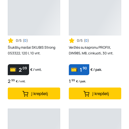
0/5
(
0
)
0/5
(
0
)
Šiukšlių maišai SKUBIS Strong
Veržlės su kapronu PROFIX,
053322, 120 l, 10 vnt.
DIN985, M8, cinkuoti, 30 vnt.
09
90
2
1
€ / vnt.
€ / pak.
2
99
1
99
€ / vnt.
€ / pak.
Į krepšelį
Į krepšelį