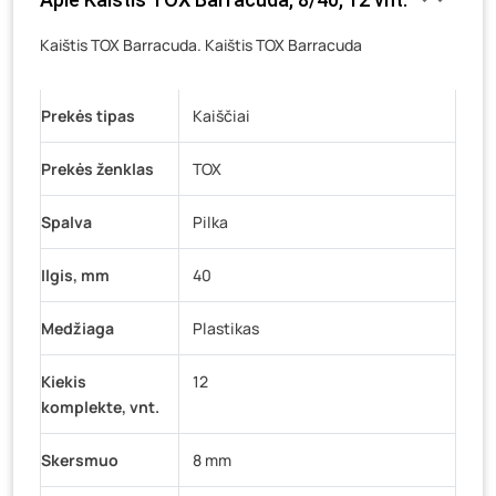
Veteranų g. 11, Visaginas
- 0 pakuočių
Kaištis TOX Barracuda. Kaištis TOX Barracuda
Baravykų g. 1, Druskininkai
- 0 pakuočių
Vilniaus g. 89D, Ukmergė
- 0 pakuočių
Prekės tipas
K. Donelaičio g. 17, Rokiškis
Kaiščiai
- 0 pakuočių
Šaltupės g. 64, Zarasai
- 0 pakuočių
Prekės ženklas
TOX
Spalva
Pilka
Ilgis, mm
40
Medžiaga
Plastikas
Kiekis
12
komplekte, vnt.
Skersmuo
8 mm