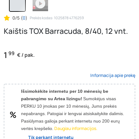
0/5
(
0
)
Prekės kodas: 1025878 4776259
Kaištis TOX Barracuda, 8/40, 12 vnt.
1
99
€ / pak.
Informacija apie prekę
Išsimokėkite internetu per 10 mėnesių be
pabrangimo su Artea lizingu!
Sumokėjus visas
PERKU 10 įmokas per 10 mėnesių, Jums prekės
nepabrangs.
Patogiai ir lengvai atsiskaitykite dalimis.
Pasiūlymas galioja perkant internetu nuo 200 eurų
Daugiau informacijos.
vertės krepšelio.
Tik perkant internetu