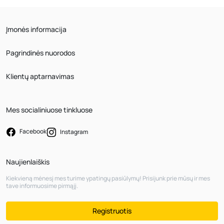
Įmonės informacija
Pagrindinės nuorodos
Klientų aptarnavimas
Mes socialiniuose tinkluose
Facebook
Instagram
Naujienlaiškis
Kiekvieną mėnesį mes turime ypatingų pasiūlymų! Prisijunk prie mūsų ir mes
tave informuosime pirmąjį.
Registruotis