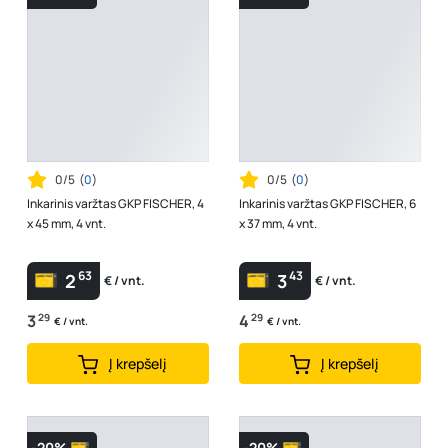
0/5
(
0
)
0/5
(
0
)
Inkarinis varžtas GKP FISCHER, 4
Inkarinis varžtas GKP FISCHER, 6
x 45 mm, 4 vnt.
x 37 mm, 4 vnt.
63
43
2
3
€ / vnt.
€ / vnt.
3
29
4
29
€ / vnt.
€ / vnt.
Į krepšelį
Į krepšelį
-20%
-20%