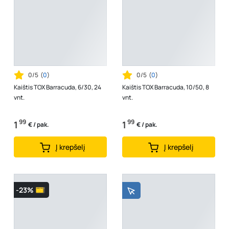
0/5
(
0
)
0/5
(
0
)
Kaištis TOX Barracuda, 6/30, 24
Kaištis TOX Barracuda, 10/50, 8
vnt.
vnt.
99
99
1
1
€ / pak.
€ / pak.
Į krepšelį
Į krepšelį
-23%