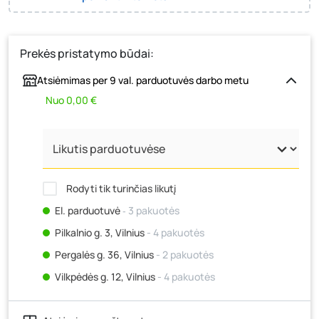
Prekės pristatymo būdai:
Atsiėmimas per 9 val. parduotuvės darbo metu
Nuo 0,00 €
Rodyti tik turinčias likutį
El. parduotuvė
‐ 3 pakuotės
Pilkalnio g. 3, Vilnius
- 4 pakuotės
Pergalės g. 36, Vilnius
- 2 pakuotės
Vilkpėdės g. 12, Vilnius
- 4 pakuotės
Ateities g. 15, Vilnius
- 1 pakuotė