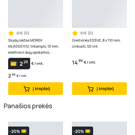
0/5
(
0
)
0/5
(
0
)
Skydų raktas MOREK
Greitvinės ESSVE, 8 x 110 mm,
MLA0001I10, trikampis, 10 mm,
cinkuoti, 50 vnt.
elektros ir dujų apskaitos
skydeliams
99
14
29
€ / vnt.
2
€ / vnt.
2
99
€ / vnt.
Į krepšelį
Į krepšelį
Panašios prekės
-20%
-20%