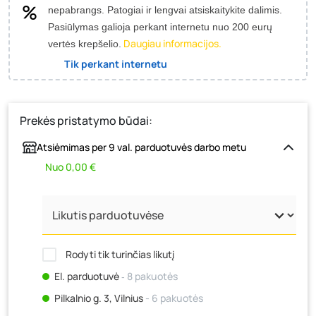
nepabrangs.
Patogiai ir lengvai atsiskaitykite dalimis.
Pasiūlymas galioja perkant internetu nuo 200 eurų
Daugiau informacijos.
vertės krepšelio.
Tik perkant internetu
Prekės pristatymo būdai:
Atsiėmimas per 9 val. parduotuvės darbo metu
Nuo 0,00 €
Rodyti tik turinčias likutį
El. parduotuvė
‐ 8 pakuotės
Pilkalnio g. 3, Vilnius
- 6 pakuotės