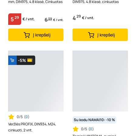
mm, DIN975, 4.8 klasė, Cinkuotas
DIN975, 4.8 klasė, cinkuotas
29
4
29
€ / vnt.
5
6
59
€ / vnt.
€ / vnt.
Į krepšelį
Į krepšelį
-5%
0/5
(
0
)
Su kodu NAMAI10: -10 %
Veržlės PROFIX, DIN934, M24,
0/5
(
0
)
cinkuoti, 2 vnt.