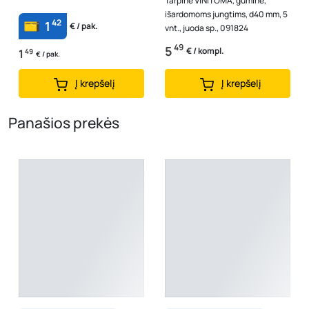
Tarpinė VINITOMA, guminė,
išardomoms jungtims, d40 mm, 5
42
1
€ / pak.
vnt., juoda sp., 091824
49
5
€ / kompl.
1
49
€ / pak.
Į krepšelį
Į krepšelį
Panašios prekės