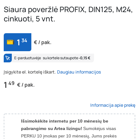
Siaura poveržlė PROFIX, DIN125, M24,
cinkuoti, 5 vnt.
1
34
€ / pak.
E-parduotuvėje
su kortele sutaupote
‐0,15 €
Įsigykite el. kortelę iškart.
Daugiau informacijos
1
49
€ / pak.
Informacija apie prekę
Išsimokėkite internetu per 10 mėnesių be
pabrangimo su Artea lizingu!
Sumokėjus visas
PERKU 10 įmokas per 10 mėnesių, Jums prekės