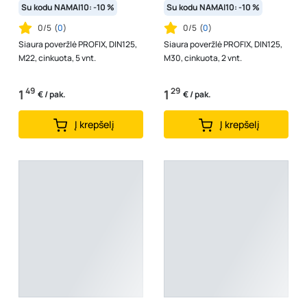
Su kodu NAMAI10: -10 %
Su kodu NAMAI10: -10 %
0/5
(
0
)
0/5
(
0
)
Siaura poveržlė PROFIX, DIN125,
Siaura poveržlė PROFIX, DIN125,
M22, cinkuota, 5 vnt.
M30, cinkuota, 2 vnt.
49
29
1
1
€ / pak.
€ / pak.
Į krepšelį
Į krepšelį