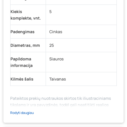
Kiekis
5
komplekte, vnt.
Padengimas
Cinkas
Diametras, mm
25
Papildoma
Siauros
informacija
Kilmės šalis
Taivanas
Pateiktos prekių nuotraukos skirtos tik iliustraciniams
tikslams ir yra pavyzdinės, todėl gali neatitikti realios
prekių ir jų pakuotės išvaizdos, komplektacijos, spalvos ar
Rodyti daugiau
formos. Prekės aprašymas (ar video medžiaga su
aprašymu) yra bendrinio pobūdžio, jame nebūtinai