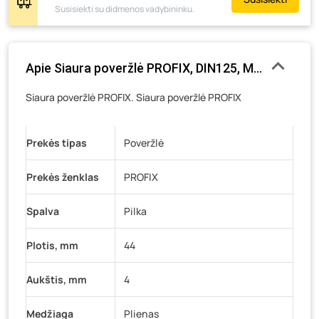
Susisiekti su didmenos vadybininku.
Pramonės g. 6E, Šilutė
- 0 pakuočių
Gedimino g. 54, Tauragė
- 0 pakuočių
Luokės g. 82, Telšiai
- 0 pakuočių
Apie Siaura poveržlė PROFIX, DIN125, M24, cinkuoti,
Veteranų g. 11, Visaginas
- 0 pakuočių
Siaura poveržlė PROFIX. Siaura poveržlė PROFIX
Baravykų g. 1, Druskininkai
- 0 pakuočių
Vilniaus g. 89D, Ukmergė
- 0 pakuočių
Prekės tipas
K. Donelaičio g. 17, Rokiškis
Poveržlė
- 0 pakuočių
Šaltupės g. 64, Zarasai
- 0 pakuočių
Prekės ženklas
PROFIX
Spalva
Pilka
Plotis, mm
44
Aukštis, mm
4
Medžiaga
Plienas