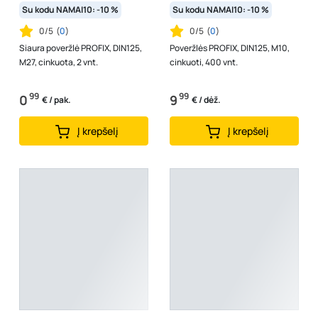
Su kodu NAMAI10: -10 %
Su kodu NAMAI10: -10 %
0/5
(
0
)
0/5
(
0
)
Siaura poveržlė PROFIX, DIN125,
Poveržlės PROFIX, DIN125, M10,
M27, cinkuota, 2 vnt.
cinkuoti, 400 vnt.
99
99
0
9
€ / pak.
€ / dėž.
Į krepšelį
Į krepšelį