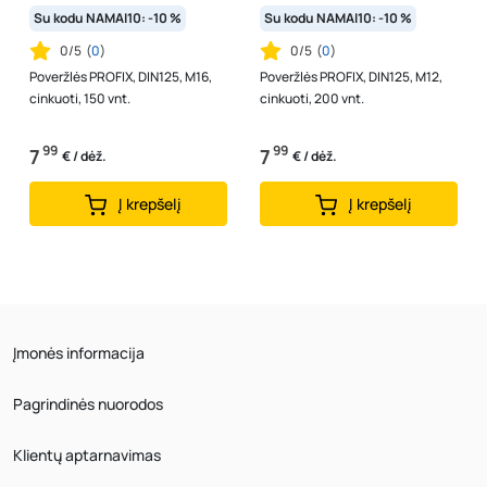
Su kodu NAMAI10: -10 %
Su kodu NAMAI10: -10 %
0/5
(
0
)
0/5
(
0
)
Poveržlės PROFIX, DIN125, M16,
Poveržlės PROFIX, DIN125, M12,
cinkuoti, 150 vnt.
cinkuoti, 200 vnt.
99
99
7
7
€ / dėž.
€ / dėž.
Į krepšelį
Į krepšelį
Įmonės informacija
Pagrindinės nuorodos
Klientų aptarnavimas