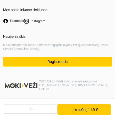
Mes socialiniuose tinkluose
Facebook
Instagram
Naujienlaiškis
Kiekvieną mėnesį mes turime ypatingų pasiūlymų! Prisijunk prie mūsų ir mes
tave informuosime pirmąjį.
Registruotis
2026 © Moki Veži – Visos teisės saugomos.
UAB „Makveža“. Vakarinė g. 105, LT-06275 Vilnius,
Lietuva
Į krepšelį
1,49 €