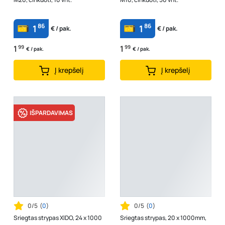
86
86
1
1
€ / pak.
€ / pak.
1
99
1
99
€ / pak.
€ / pak.
Į krepšelį
Į krepšelį
IŠPARDAVIMAS
0/5
(
0
)
0/5
(
0
)
Sriegtas strypas XIDO, 24 x 1000
Sriegtas strypas, 20 x 1000mm,