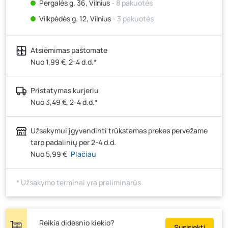
Pergalės g. 36, Vilnius
- 8 pakuotės
Vilkpėdės g. 12, Vilnius
- 3 pakuotės
Ateities g. 15, Vilnius
- 5 pakuotės
Atsiėmimas paštomate
Kauno r., Narsiečių k., Vytauto g. 183, Kaunas
- 8
pakuotės
Nuo 1,99 €, 2-4 d.d.*
Šilutės pl. 83A, Klaipėda
- 0 pakuočių
Pristatymas kurjeriu
Pramonės g. 7, Šiauliai
- 10 pakuočių
Nuo 3,49 €, 2-4 d.d.*
Klaipėdos g. 170R, Panevėžys
- 8 pakuotės
Santaikos g. 26B, Alytus
- 8 pakuotės
Užsakymui įgyvendinti trūkstamas prekes pervežame
J. Basanavičiaus g. 6, Utena
- 6 pakuotės
tarp padalinių per 2-4 d.d.
Nuo 5,99 €
Plačiau
Novočėbės k. 3, Kėdainiai
- 8 pakuotės
Kauno g. 160, Marijampolė
- 4 pakuotės
* Užsakymo terminai yra preliminarūs.
Skuodo g. 41, Mažeikiai
- 3 pakuotės
Tiekimo g. 4, Biržai
- 0 pakuočių
Žemaičių g. 2, Raseiniai
- 0 pakuočių
Reikia didesnio kiekio?
Susisiekti