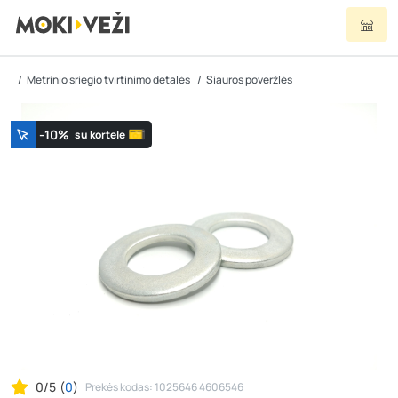
Metrinio sriegio tvirtinimo detalės
Siauros poveržlės
-10%
su kortele
0/5
(
0
)
Prekės kodas: 1025646 4606546