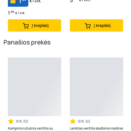
5
1
€ / vnt.
1
99
€ / vnt.
Į krepšelį
Į krepšelį
Panašios prekės
0/5
(
0
)
0/5
(
0
)
Kampinis rutulinis ventilis su
Lenktas ventilis skalbimo mašinai