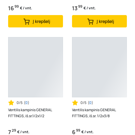
99
99
16
13
€ / vnt.
€ / vnt.
Į krepšelį
Į krepšelį
0/5
(
0
)
0/5
(
0
)
Ventilis kampinis GENERAL
Ventilis kampinis GENERAL
FITTINGS, iš.sr.1/2x1/2
FITTINGS, iš.sr. 1/2x3/8
29
99
7
6
€ / vnt.
€ / vnt.