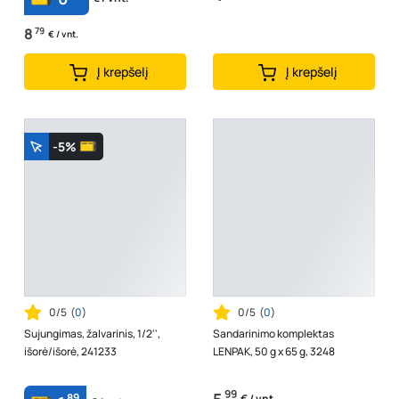
8
79
€ / vnt.
Į krepšelį
Į krepšelį
-5%
0/5
(
0
)
0/5
(
0
)
Sujungimas, žalvarinis, 1/2'',
Sandarinimo komplektas
išorė/išorė, 241233
LENPAK, 50 g x 65 g, 3248
99
89
€ / vnt.