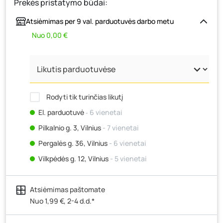
Prekės pristatymo būdai:
Atsiėmimas per 9 val. parduotuvės darbo metu
Nuo 0,00 €
Rodyti tik turinčias likutį
El. parduotuvė
‐ 6 vienetai
Pilkalnio g. 3, Vilnius
- 7 vienetai
Pergalės g. 36, Vilnius
- 6 vienetai
Vilkpėdės g. 12, Vilnius
- 5 vienetai
Ateities g. 15, Vilnius
- 6 vienetai
Atsiėmimas paštomate
Kauno r., Narsiečių k., Vytauto g. 183, Kaunas
- 6
vienetai
Nuo 1,99 €, 2-4 d.d.*
Šilutės pl. 83A, Klaipėda
- 6 vienetai