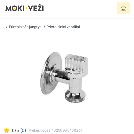
Prietaisinės jungtys
Prietaisiniai ventiliai
0/5
(
0
)
Prekės kodas: 1025099 6400231