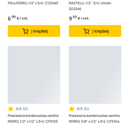
filtru FERRO, 1/2" x 3/4", Z1234KF
RASTELLI, 1/2"-3/4", chrom.
202346
99
59
6
9
€ / vnt.
€ / vnt.
Į krepšelį
Į krepšelį
0/5
(
0
)
0/5
(
0
)
Prietaisinis kombinuotas ventilis
Prietaisinis kombinuotas ventilis
FERRO, 1/2" x 1/2" x 3/4", CF5105
FERRO, 3/8" x 1/2" x 3/4", CF5104