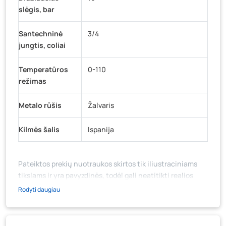
slėgis, bar
Santechninė
3/4
jungtis, coliai
Temperatūros
0-110
režimas
Metalo rūšis
Žalvaris
Kilmės šalis
Ispanija
Pateiktos prekių nuotraukos skirtos tik iliustraciniams
tikslams ir yra pavyzdinės, todėl gali neatitikti realios
prekių ir jų pakuotės išvaizdos, komplektacijos, spalvos ar
Rodyti daugiau
formos. Prekės aprašymas (ar video medžiaga su
aprašymu) yra bendrinio pobūdžio, jame nebūtinai
paminėtos visos prekės savybės. Prekių likutis ar kainos