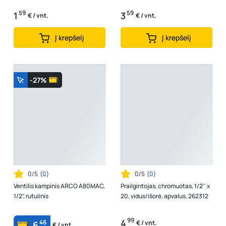
59
59
1
3
€ / vnt.
€ / vnt.
Į krepšelį
Į krepšelį
-27%
0/5
(
0
)
0/5
(
0
)
Ventilis kampinis ARCO A80MAC,
Prailgintojas, chromuotas, 1/2'' x
1/2", rutulinis
20, vidus/išorė, apvalus, 262312
99
4
46
€ / vnt.
6
€ / vnt.