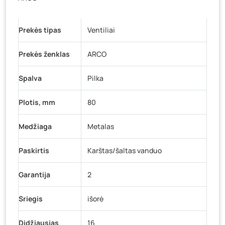
Vilniaus g. 89D, Ukmergė
- 0 vienetų
K. Donelaičio g. 17, Rokiškis
- 0 vienetų
Prekės tipas
Ventiliai
Šaltupės g. 64, Zarasai
- 0 vienetų
Prekės ženklas
ARCO
Spalva
Pilka
Plotis, mm
80
Medžiaga
Metalas
Paskirtis
Karštas/šaltas vanduo
Garantija
2
Sriegis
išorė
Didžiausias
16