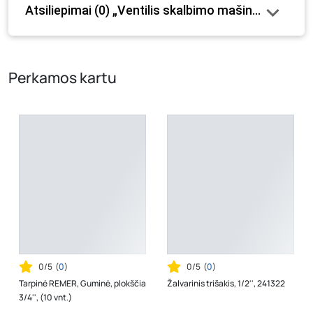
Atsiliepimai (0) „Ventilis skalbimo mašinai ARCO, 3
internetinėje parduotuvėje bei fizinėse parduotuvėse
tam tikrais atvejais gali nesutapti, prašome vadovautis ta
kaina, kuri galioja pirkimo metu.
Perkamos kartu
0/5
(
0
)
0/5
(
0
)
Tarpinė REMER, Guminė, plokščia
Žalvarinis trišakis, 1/2'', 241322
3/4'', (10 vnt.)