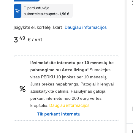
E-parduotuvėje
su kortele sutaupote
‐1,96 €
Įsigykite el. kortelę iškart.
Daugiau informacijos
3
49
€ / vnt.
Išsimokėkite internetu per 10 mėnesių be
pabrangimo su Artea lizingu!
Sumokėjus
visas PERKU 10 įmokas per 10 mėnesių,
Jums prekės nepabrangs.
Patogiai ir lengvai
atsiskaitykite dalimis. Pasiūlymas galioja
perkant internetu nuo 200 eurų vertės
Daugiau informacijos.
krepšelio.
Tik perkant internetu