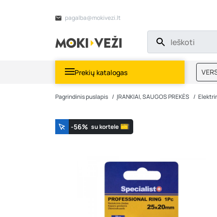
pagalba@mokivezi.lt
VERS
Prekių katalogas
MOKI
Pagrindinis puslapis
ĮRANKIAI, SAUGOS PREKĖS
Elektrin
-56%
su kortele