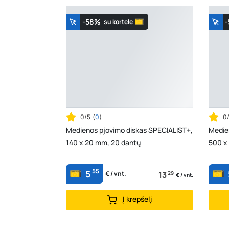
-58%
su kortele
0/5
(
0
)
0
Medienos pjovimo diskas SPECIALIST+,
Medie
140 x 20 mm, 20 dantų
500 x
55
5
13
29
€ / vnt.
€ / vnt.
Į krepšelį