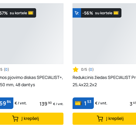
-57%
-56%
su kortele
su kortele
/5
(
0
)
0/5
(
0
)
nos pjovimo diskas SPECIALIST+,
Redukcinis žiedas SPECIALIST Pr
 50 mm, 48 dantys
25,4x22,2x2
84
53
59
1
139
90
3
4
€ / vnt.
€ / vnt.
€ / vnt.
Į krepšelį
Į krepšelį