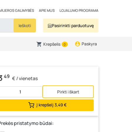
ARJEROS GALIMYBĖS
APIE MUS
LOJALUMO PROGRAMA
Ieškoti
Pasirinkti parduotuvę
Paskyra
Krepšelis
0
3
49
€ / vienetas
Pirkti iškart
Į krepšelį
3,49 €
Prekės pristatymo būdai: