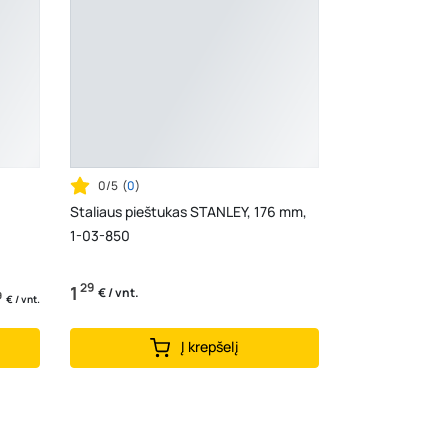
0/5
(
0
)
Staliaus pieštukas STANLEY, 176 mm,
1-03-850
29
1
€ / vnt.
9
€ / vnt.
Į krepšelį