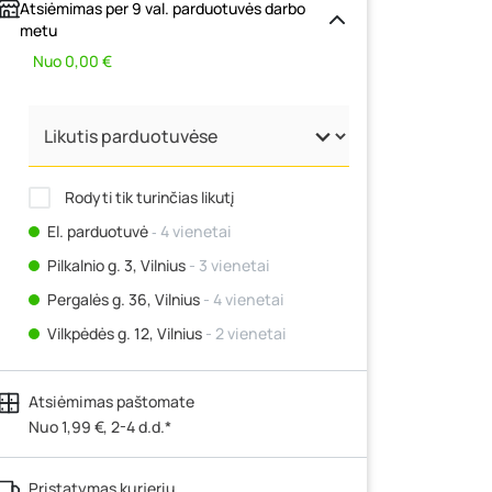
Atsiėmimas per 9 val. parduotuvės darbo
metu
Nuo 0,00 €
Rodyti tik turinčias likutį
El. parduotuvė
‐ 4 vienetai
Pilkalnio g. 3, Vilnius
- 3 vienetai
Pergalės g. 36, Vilnius
- 4 vienetai
Vilkpėdės g. 12, Vilnius
- 2 vienetai
Ateities g. 15, Vilnius
- 8 vienetai
Atsiėmimas paštomate
Kauno r., Narsiečių k., Vytauto g. 183,
Kaunas
Nuo 1,99 €, 2-4 d.d.*
- 5 vienetai
Šilutės pl. 83A, Klaipėda
- 0 vienetų
Pristatymas kurjeriu