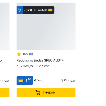
-52%
su kortele
0/5
(
0
)
o,
Redukcinis žiedas SPECIALIST+,
30x16x1,2/1,5/2 3 vnt
68
1
9
3
49
€ / vnt.
€ / vnt.
€ / vnt.
Į krepšelį