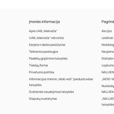
Įmonės informacija
Pagrind
Apie UAB „Makveža”
Akcijos
UAB „Makveža” rekvizitai
Leidiniai
Karjera ir darbo pasiūlymai
Mokiblo
Teikiamos paslaugos
Naujieno
Padėklų grąžinimo taisyklės
Statybin
Tiekėjų forma
Lojalum
Privatumo politika
NAUJIENA
Informacijos rinkimo „Moki veži“ parduotuvėse
„MOKI-VE
taisyklės
Nuolaidų
Svetainės naudojimosi taisyklės
NAUJIEM
Slapukų nustatymai
„NAUJIE
taisyklės