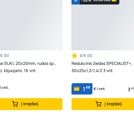
/5
(
0
)
0/5
(
0
)
ai SUKI, 20x20mm, rudos sp.,
Redukcinis žiedas SPECIALIST+,
o, klijuojami, 16 vnt.
30x25x1,2/1,4/2 3 vnt
68
/ vnt.
1
3
4
€ / vnt.
Į krepšelį
Į krepšelį