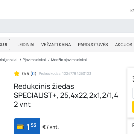
K
LUI
LEIDINIAI
VEŽANTI KAINA
PARDUOTUVĖS
AKCIJOS
BLOGAS
IŠPARDAVIMAS
iai įrankiai
Pjovimo diskai
Medžio pjovimo diskai
0/5
(
0
)
Prekės kodas: 1024776 4250103
Redukcinis žiedas
SPECIALIST+, 25,4x22,2x1,2/1,4
2 vnt
1
53
€ / vnt.