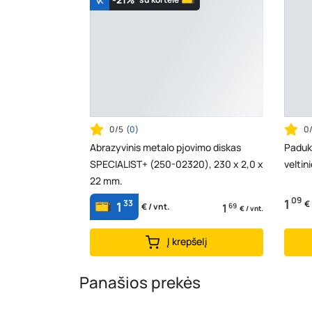
0/5
(
0
)
0
Abrazyvinis metalo pjovimo diskas
Paduk
SPECIALIST+ (250-02320), 230 x 2,0 x
veltini
22 mm.
09
1
33
€ 
1
1
69
€ / vnt.
€ / vnt.
Į krepšelį
Panašios prekės