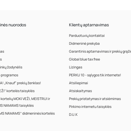
inės nuorodos
Klientų aptarnavimas
Parduotuvių kontaktai
Didmeninė prekyba
gas
Garantinis aptarnavimas ir prekių grąž
s
Global blue tax free
inkų žodynėlis
Lizingas
o programos
PERKU 10 - sąlygos tik internete!
! „Knauf“ prekių ženklas!
Atsiliepimai
ŽI” kortelės taisyklės
Atsiskaitymas
 kortelių MOKI VEŽI, MEISTRUI ir
Prekių pristatymas ir atsiėmimas
S NAMAMS taisyklės
Pirkimo internetu taisyklės
MS NAMAMS” didmeninės kortelės
D.U.K