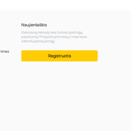
Naujienlaiškis
Kiekvieną mėnesį mes turime ypatingų
pasiūlymų! Prisijunk prie mūsų ir mes tave
informuosime pirmąjį.
inimas
Registruotis