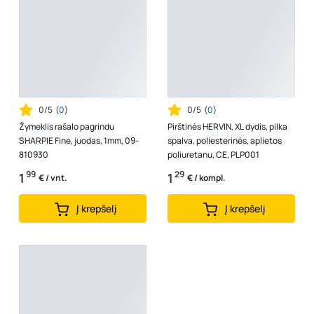
0/5
(
0
)
0/5
(
0
)
Žymeklis rašalo pagrindu
Pirštinės HERVIN, XL dydis, pilka
SHARPIE Fine, juodas, 1mm, 09-
spalva, poliesterinės, aplietos
810930
poliuretanu, CE, PLP001
99
29
1
1
€ / vnt.
€ / kompl.
Į krepšelį
Į krepšelį