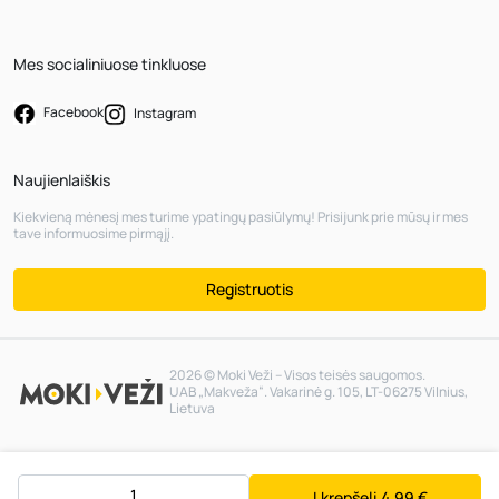
Mes socialiniuose tinkluose
Facebook
Instagram
Naujienlaiškis
Kiekvieną mėnesį mes turime ypatingų pasiūlymų! Prisijunk prie mūsų ir mes
tave informuosime pirmąjį.
Registruotis
2026 © Moki Veži – Visos teisės saugomos.
UAB „Makveža“. Vakarinė g. 105, LT-06275 Vilnius,
Lietuva
Į krepšelį
4,99 €