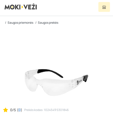
Saugos priemonės
Saugos prekės
0/5
(
0
)
Prekės kodas: 1024549 5301846