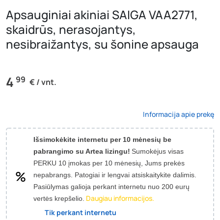
Apsauginiai akiniai SAIGA VAA2771,
skaidrūs, nerasojantys,
nesibraižantys, su šonine apsauga
4
99
€ / vnt.
Informacija apie prekę
Išsimokėkite internetu per 10 mėnesių be
pabrangimo su Artea lizingu!
Sumokėjus visas
PERKU 10 įmokas per 10 mėnesių, Jums prekės
nepabrangs.
Patogiai ir lengvai atsiskaitykite dalimis.
Pasiūlymas galioja perkant internetu nuo 200 eurų
Daugiau informacijos.
vertės krepšelio.
Tik perkant internetu