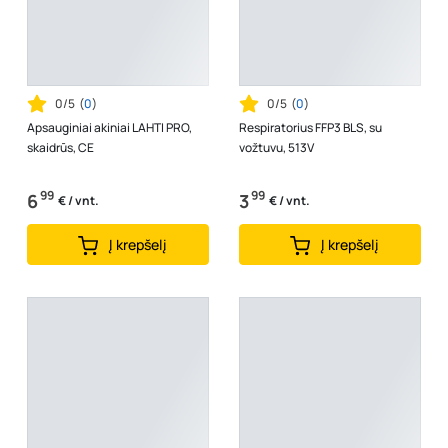
0/5
(
0
)
0/5
(
0
)
Apsauginiai akiniai LAHTI PRO,
Respiratorius FFP3 BLS, su
skaidrūs, CE
vožtuvu, 513V
99
99
6
3
€ / vnt.
€ / vnt.
Į krepšelį
Į krepšelį