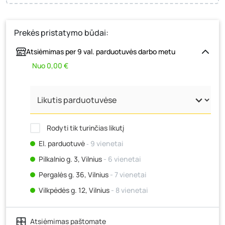
Prekės pristatymo būdai:
Atsiėmimas per 9 val. parduotuvės darbo metu
Nuo 0,00 €
Rodyti tik turinčias likutį
El. parduotuvė
‐ 9 vienetai
Pilkalnio g. 3, Vilnius
- 6 vienetai
Pergalės g. 36, Vilnius
- 7 vienetai
Vilkpėdės g. 12, Vilnius
- 8 vienetai
Ateities g. 15, Vilnius
- 13 vienetų
Atsiėmimas paštomate
Kauno r., Narsiečių k., Vytauto g. 183, Kaunas
- 10