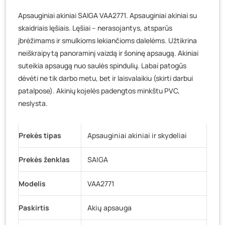
Veteranų g. 11, Visaginas
- 7 vienetai
Apsauginiai akiniai SAIGA VAA2771. Apsauginiai akiniai su
Baravykų g. 1, Druskininkai
- 0 vienetų
skaidriais lęšiais. Lęšiai – nerasojantys, atsparūs
Vilniaus g. 89D, Ukmergė
- 0 vienetų
įbrėžimams ir smulkioms lekiančioms dalelėms. Užtikrina
K. Donelaičio g. 17, Rokiškis
- 0 vienetų
neiškraipytą panoraminį vaizdą ir šoninę apsaugą. Akiniai
Šaltupės g. 64, Zarasai
- 0 vienetų
suteikia apsaugą nuo saulės spindulių. Labai patogūs
dėvėti ne tik darbo metu, bet ir laisvalaikiu (skirti darbui
patalpose). Akinių kojelės padengtos minkštu PVC,
neslysta.
Prekės tipas
Apsauginiai akiniai ir skydeliai
Prekės ženklas
SAIGA
Modelis
VAA2771
Paskirtis
Akių apsauga