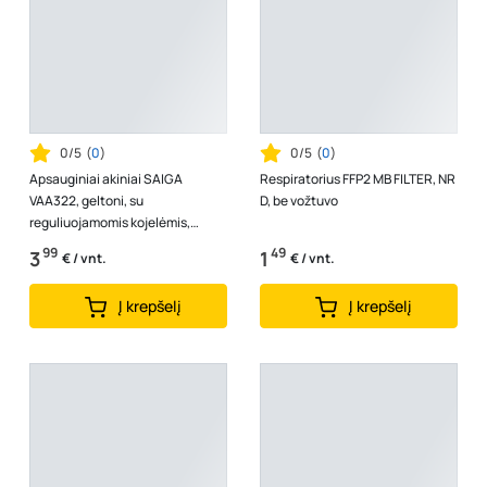
0/5
(
0
)
0/5
(
0
)
Apsauginiai akiniai SAIGA
Respiratorius FFP2 MB FILTER, NR
VAA322, geltoni, su
D, be vožtuvo
reguliuojamomis kojelėmis,
nerasojantys, nesibraižantys,
99
49
3
1
€ / vnt.
€ / vnt.
atsparūs aukštai ...
Į krepšelį
Į krepšelį