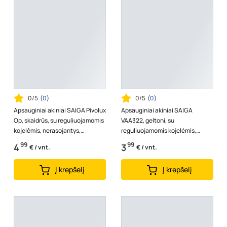
0/5
(
0
)
0/5
(
0
)
Apsauginiai akiniai SAIGA Pivolux
Apsauginiai akiniai SAIGA
Op, skaidrūs, su reguliuojamomis
VAA322, geltoni, su
kojelėmis, nerasojantys,
reguliuojamomis kojelėmis,
nesibraižantys, atsparūs auk...
nerasojantys, nesibraižantys,
99
99
4
3
€ / vnt.
€ / vnt.
atsparūs aukštai ...
Į krepšelį
Į krepšelį