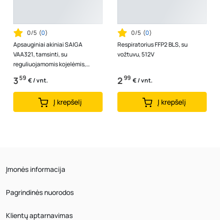
0/5
(
0
)
0/5
(
0
)
Apsauginiai akiniai SAIGA
Respiratorius FFP2 BLS, su
VAA321, tamsinti, su
vožtuvu, 512V
reguliuojamomis kojelėmis,
nerasojantys, nesibraižantys,
59
99
3
2
€ / vnt.
€ / vnt.
atsparūs aukštai...
Į krepšelį
Į krepšelį
Įmonės informacija
Pagrindinės nuorodos
Klientų aptarnavimas