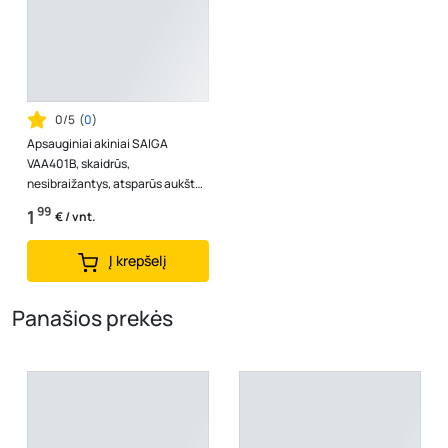
0/5
(
0
)
Apsauginiai akiniai SAIGA
VAA401B, skaidrūs,
nesibraižantys, atsparūs aukštai
temperatūrai, su šonine apsauga
99
1
€ / vnt.
Į krepšelį
Panašios prekės