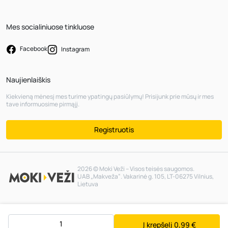
Mes socialiniuose tinkluose
Facebook
Instagram
Naujienlaiškis
Kiekvieną mėnesį mes turime ypatingų pasiūlymų! Prisijunk prie mūsų ir mes
tave informuosime pirmąjį.
Registruotis
2026 © Moki Veži – Visos teisės saugomos.
UAB „Makveža“. Vakarinė g. 105, LT-06275 Vilnius,
Lietuva
Į krepšelį
0,99 €