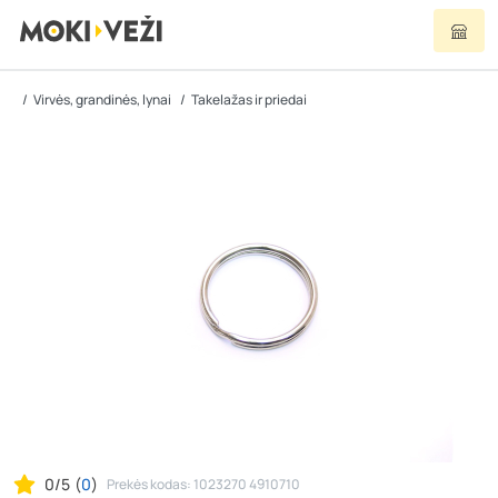
Virvės, grandinės, lynai
Takelažas ir priedai
0/5
(
0
)
Prekės kodas: 1023270 4910710