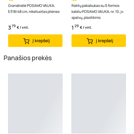
Grandinėlė POSAMO VAUKA,
Raktų pakabukas su S formos
E318/48 cm, nikeliuotas plienas
kabliu POSAMO VAUKA, nr. 10, įv.
spalvų, plastikinis
79
29
3
1
€ / vnt.
€ / vnt.
Į krepšelį
Į krepšelį
Panašios prekės