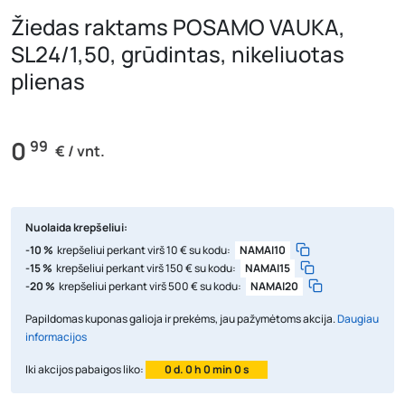
Žiedas raktams POSAMO VAUKA,
SL24/1,50, grūdintas, nikeliuotas
plienas
0
99
€ / vnt.
Nuolaida krepšeliui:
-10 %
krepšeliui perkant virš 10 € su kodu:
NAMAI10
-15 %
krepšeliui perkant virš 150 € su kodu:
NAMAI15
-20 %
krepšeliui perkant virš 500 € su kodu:
NAMAI20
Papildomas kuponas galioja ir prekėms, jau pažymėtoms akcija.
Daugiau
informacijos
Iki akcijos pabaigos liko:
0 d. 0 h 0 min 0 s