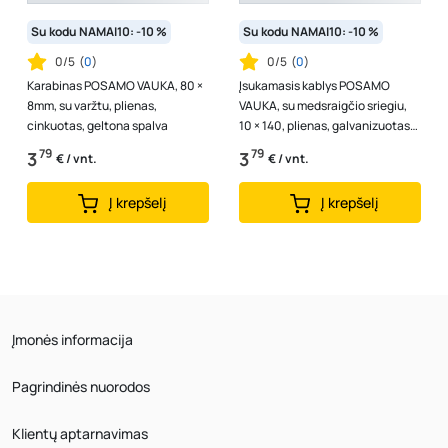
Su kodu NAMAI10: -10 %
Su kodu NAMAI10: -10 %
0/5
(
0
)
0/5
(
0
)
Karabinas POSAMO VAUKA, 80 ×
Įsukamasis kablys POSAMO
8mm, su varžtu, plienas,
VAUKA, su medsraigčio sriegiu,
cinkuotas, geltona spalva
10 × 140, plienas, galvanizuotas
cinku
79
79
3
3
€ / vnt.
€ / vnt.
Į krepšelį
Į krepšelį
Įmonės informacija
Pagrindinės nuorodos
Klientų aptarnavimas