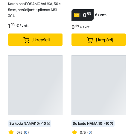
Karabinas POSAMO VAUKA, 50 ×
5mm, nerūdijantis plienas AISI
65
0
€ / vnt.
304
99
1
€ / vnt.
0
69
€ / vnt.
Į krepšelį
Į krepšelį
Su kodu NAMAI10: -10 %
Su kodu NAMAI10: -10 %
0/5
(
0
)
0/5
(
0
)