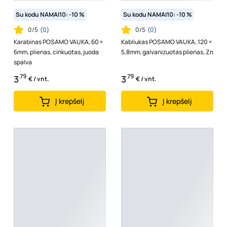
Su kodu NAMAI10: -10 %
Su kodu NAMAI10: -10 %
0/5
(
0
)
0/5
(
0
)
Karabinas POSAMO VAUKA, 60 ×
Kabliukas POSAMO VAUKA, 120 ×
6mm, plienas, cinkuotas, juoda
5,8mm, galvanizuotas plienas, Zn
spalva
79
79
3
3
€ / vnt.
€ / vnt.
Į krepšelį
Į krepšelį