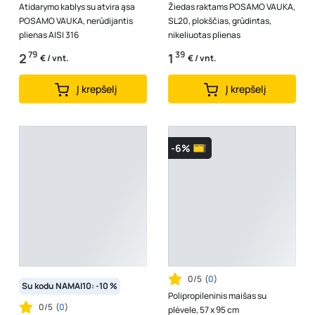
Atidarymo kablys su atvira ąsa
Žiedas raktams POSAMO VAUKA,
POSAMO VAUKA, nerūdijantis
SL20, plokščias, grūdintas,
plienas AISI 316
nikeliuotas plienas
79
39
2
1
€ / vnt.
€ / vnt.
Į krepšelį
Į krepšelį
-6%
0/5
(
0
)
Su kodu NAMAI10: -10 %
Polipropileninis maišas su
0/5
(
0
)
plėvele, 57 x 95 cm