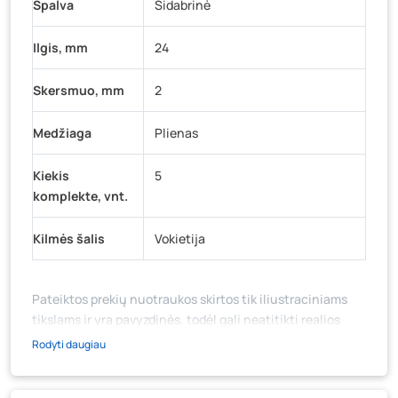
Spalva
Sidabrinė
Ilgis, mm
24
Skersmuo, mm
2
Medžiaga
Plienas
Kiekis
5
komplekte, vnt.
Kilmės šalis
Vokietija
Pateiktos prekių nuotraukos skirtos tik iliustraciniams
tikslams ir yra pavyzdinės, todėl gali neatitikti realios
prekių ir jų pakuotės išvaizdos, komplektacijos, spalvos ar
Rodyti daugiau
formos. Prekės aprašymas (ar video medžiaga su
aprašymu) yra bendrinio pobūdžio, jame nebūtinai