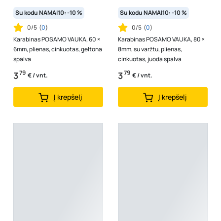
Su kodu NAMAI10: -10 %
Su kodu NAMAI10: -10 %
0/5
(
0
)
0/5
(
0
)
Karabinas POSAMO VAUKA, 60 ×
Karabinas POSAMO VAUKA, 80 ×
6mm, plienas, cinkuotas, geltona
8mm, su varžtu, plienas,
spalva
cinkuotas, juoda spalva
79
79
3
3
€ / vnt.
€ / vnt.
Į krepšelį
Į krepšelį