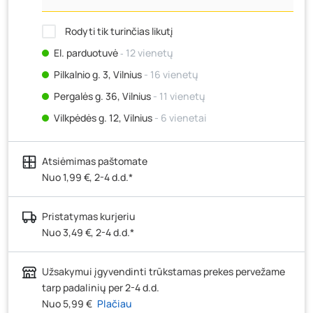
Rodyti tik turinčias likutį
El. parduotuvė
‐ 12 vienetų
Pilkalnio g. 3, Vilnius
- 16 vienetų
Pergalės g. 36, Vilnius
- 11 vienetų
Vilkpėdės g. 12, Vilnius
- 6 vienetai
Ateities g. 15, Vilnius
- 15 vienetų
Atsiėmimas paštomate
Kauno r., Narsiečių k., Vytauto g. 183, Kaunas
- 20
vienetų
Nuo 1,99 €, 2-4 d.d.*
Šilutės pl. 83A, Klaipėda
- 6 vienetai
Pristatymas kurjeriu
Pramonės g. 7, Šiauliai
- 12 vienetų
Nuo 3,49 €, 2-4 d.d.*
Klaipėdos g. 170R, Panevėžys
- 7 vienetai
Santaikos g. 26B, Alytus
- 5 vienetai
Užsakymui įgyvendinti trūkstamas prekes pervežame
J. Basanavičiaus g. 6, Utena
- 0 vienetų
tarp padalinių per 2-4 d.d.
Nuo 5,99 €
Plačiau
Novočėbės k. 3, Kėdainiai
- 12 vienetų