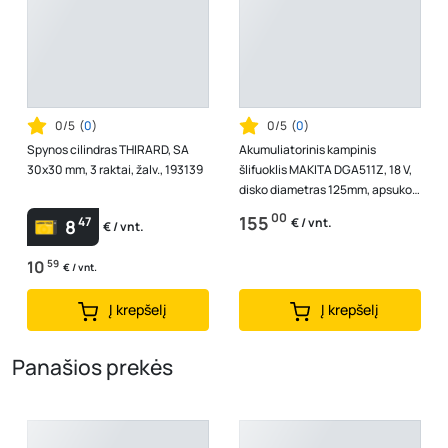
0/5
(
0
)
0/5
(
0
)
Spynos cilindras THIRARD, SA
Akumuliatorinis kampinis
30x30 mm, 3 raktai, žalv., 193139
šlifuoklis MAKITA DGA511Z, 18 V,
disko diametras 125mm, apsukos
3,000-8,500, be akumuliatorių
00
155
47
€ / vnt.
8
€ / vnt.
i...
10
59
€ / vnt.
Į krepšelį
Į krepšelį
Panašios prekės