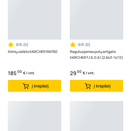
0/5
(
0
)
0/5
(
0
)
Kilimų valiklis KARCHER RM760
Reguliuojamas putų antgalis
KARCHER FJ 6, 0,6 l (2.643-147.0)
00
00
185
29
€ / vnt.
€ / vnt.
Į krepšelį
Į krepšelį