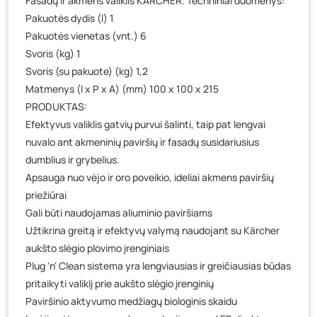
Fasadų ir akmens valiklis KARCHER. Techniniai duomenys:
Baravykų g. 1, Druskininkai
- 0 vienetų
Pakuotės dydis (l) 1
Vilniaus g. 89D, Ukmergė
- 0 vienetų
Pakuotės vienetas (vnt.) 6
K. Donelaičio g. 17, Rokiškis
- 3 vienetai
Svoris (kg) 1
Šaltupės g. 64, Zarasai
- 0 vienetų
Svoris (su pakuote) (kg) 1,2
Matmenys (I x P x A) (mm) 100 x 100 x 215
PRODUKTAS:
Efektyvus valiklis gatvių purvui šalinti, taip pat lengvai
nuvalo ant akmeninių paviršių ir fasadų susidariusius
dumblius ir grybelius.
Apsauga nuo vėjo ir oro poveikio, ideliai akmens paviršių
priežiūrai
Gali būti naudojamas aliuminio paviršiams
Užtikrina greitą ir efektyvų valymą naudojant su Kärcher
aukšto slėgio plovimo įrenginiais
Plug 'n' Clean sistema yra lengviausias ir greičiausias būdas
pritaikyti valiklį prie aukšto slėgio įrenginių
Paviršinio aktyvumo medžiagų biologinis skaidu