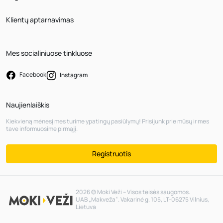
Klientų aptarnavimas
Mes socialiniuose tinkluose
Facebook
Instagram
Naujienlaiškis
Kiekvieną mėnesį mes turime ypatingų pasiūlymų! Prisijunk prie mūsų ir mes
tave informuosime pirmąjį.
Registruotis
2026 © Moki Veži – Visos teisės saugomos.
UAB „Makveža“. Vakarinė g. 105, LT-06275 Vilnius,
Lietuva