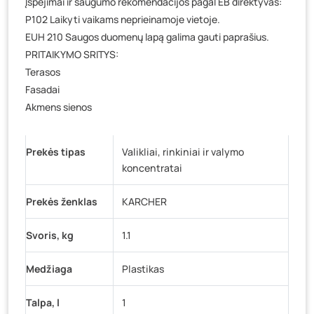
Įspėjimai ir saugumo rekomendacijos pagal EB direktyvas:
P102 Laikyti vaikams neprieinamoje vietoje.
EUH 210 Saugos duomenų lapą galima gauti paprašius.
PRITAIKYMO SRITYS:
Terasos
Fasadai
Akmens sienos
Prekės tipas
Valikliai, rinkiniai ir valymo
koncentratai
Prekės ženklas
KARCHER
Svoris, kg
1.1
Medžiaga
Plastikas
Talpa, l
1