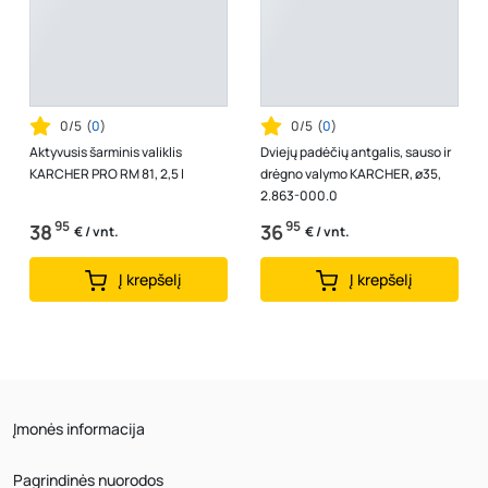
0/5
(
0
)
0/5
(
0
)
Aktyvusis šarminis valiklis
Dviejų padėčių antgalis, sauso ir
KARCHER PRO RM 81, 2,5 l
drėgno valymo KARCHER, ø35,
2.863-000.0
95
95
38
36
€ / vnt.
€ / vnt.
Į krepšelį
Į krepšelį
Įmonės informacija
Pagrindinės nuorodos