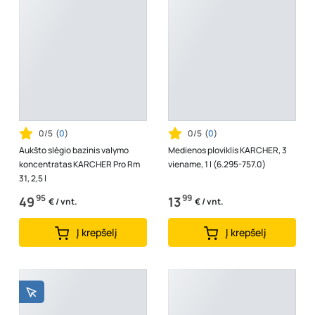
0/5
(
0
)
0/5
(
0
)
Aukšto slėgio bazinis valymo
Medienos ploviklis KARCHER, 3
koncentratas KARCHER Pro Rm
viename, 1 l (6.295-757.0)
31, 2,5 l
95
99
49
13
€ / vnt.
€ / vnt.
Į krepšelį
Į krepšelį