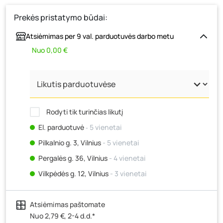
Prekės pristatymo būdai:
Atsiėmimas per 9 val. parduotuvės darbo metu
Nuo 0,00 €
Rodyti tik turinčias likutį
El. parduotuvė
‐ 5 vienetai
Pilkalnio g. 3, Vilnius
- 5 vienetai
Pergalės g. 36, Vilnius
- 4 vienetai
Vilkpėdės g. 12, Vilnius
- 3 vienetai
Ateities g. 15, Vilnius
- 5 vienetai
Atsiėmimas paštomate
Kauno r., Narsiečių k., Vytauto g. 183, Kaunas
- 4
vienetai
Nuo 2,79 €, 2-4 d.d.*