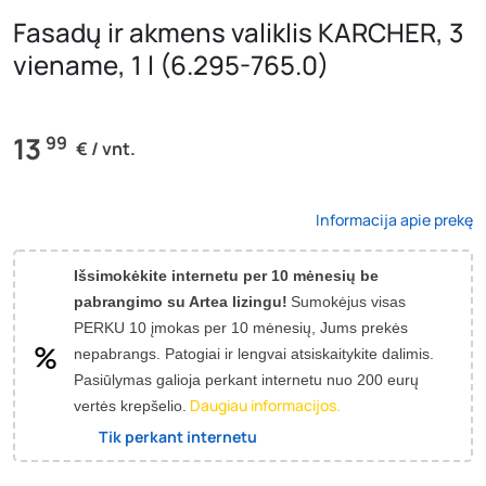
Fasadų ir akmens valiklis KARCHER, 3
viename, 1 l (6.295-765.0)
13
99
€ / vnt.
Informacija apie prekę
Išsimokėkite internetu per 10 mėnesių be
pabrangimo su Artea lizingu!
Sumokėjus visas
PERKU 10 įmokas per 10 mėnesių, Jums prekės
nepabrangs.
Patogiai ir lengvai atsiskaitykite dalimis.
Pasiūlymas galioja perkant internetu nuo 200 eurų
Daugiau informacijos.
vertės krepšelio.
Tik perkant internetu