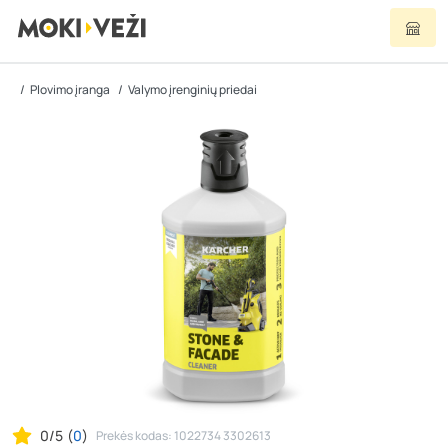
Plovimo įranga
Valymo įrenginių priedai
0/5
(
0
)
Prekės kodas: 1022734 3302613