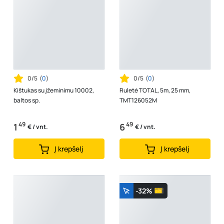
0/5
(
0
)
0/5
(
0
)
Kištukas su įžeminimu 10002,
Ruletė TOTAL, 5m, 25 mm,
baltos sp.
TMT126052M
49
49
1
6
€ / vnt.
€ / vnt.
Į krepšelį
Į krepšelį
-32%