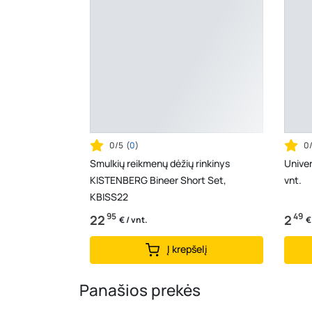
0/5
(
0
)
0
Smulkių reikmenų dėžių rinkinys
Univer
KISTENBERG Bineer Short Set,
vnt.
KBISS22
95
49
22
2
€ / vnt.
€
Į krepšelį
Panašios prekės