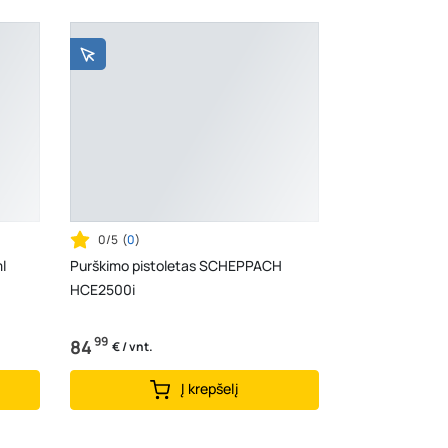
0/5
(
0
)
l
Purškimo pistoletas SCHEPPACH
HCE2500i
99
84
€ / vnt.
Į krepšelį