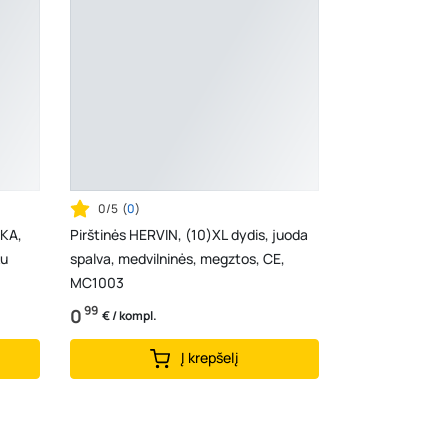
0/5
(
0
)
KA,
Pirštinės HERVIN, (10)XL dydis, juoda
ku
spalva, medvilninės, megztos, CE,
MC1003
99
0
€ / kompl.
Į krepšelį