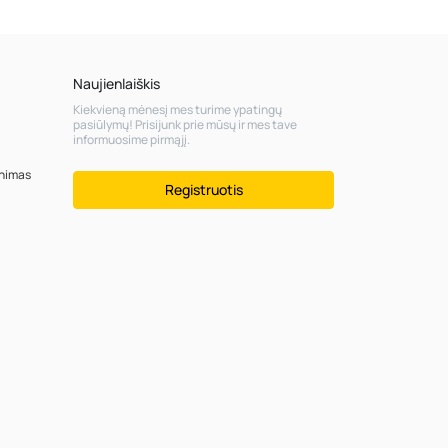
Naujienlaiškis
Kiekvieną mėnesį mes turime ypatingų
pasiūlymų! Prisijunk prie mūsų ir mes tave
informuosime pirmąjį.
inimas
Registruotis