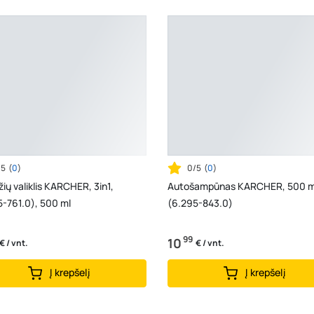
/5
(
0
)
0/5
(
0
)
ių valiklis KARCHER, 3in1,
Autošampūnas KARCHER, 500 m
5-761.0), 500 ml
(6.295-843.0)
99
10
€ / vnt.
€ / vnt.
Į krepšelį
Į krepšelį