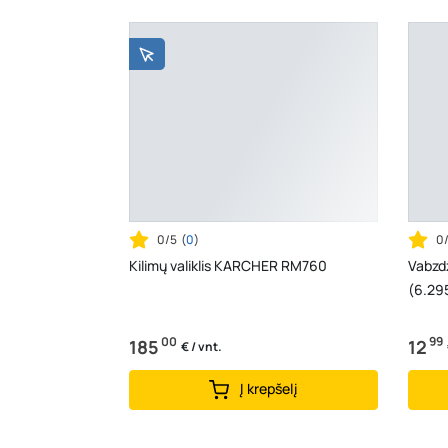
0/5
(
0
)
0
Kilimų valiklis KARCHER RM760
Vabzdž
(6.29
00
99
185
12
€ / vnt.
Į krepšelį