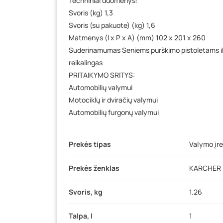
Techniniai duomenys:
Svoris (kg) 1,3
Svoris (su pakuote) (kg) 1,6
Matmenys (I x P x A) (mm) 102 x 201 x 260
Suderinamumas Seniems purškimo pistoletams iki
reikalingas
PRITAIKYMO SRITYS:
Automobilių valymui
Motociklų ir dviračių valymui
Automobilių furgonų valymui
Prekės tipas
Valymo įre
Prekės ženklas
KARCHER
Svoris, kg
1.26
Talpa, l
1