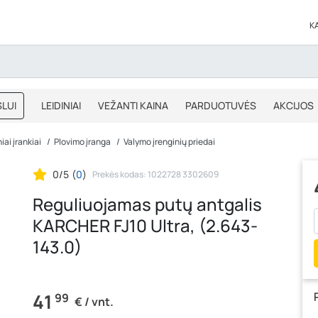
K
LUI
LEIDINIAI
VEŽANTI KAINA
PARDUOTUVĖS
AKCIJOS
BLOGAS
IŠPARDAVIMAS
iai įrankiai
Plovimo įranga
Valymo įrenginių priedai
0/5
(
0
)
Prekės kodas: 1022728 3302609
Reguliuojamas putų antgalis
KARCHER FJ10 Ultra, (2.643-
143.0)
41
99
€ / vnt.