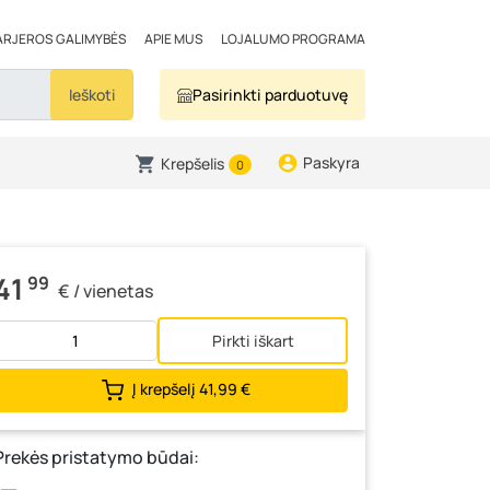
ARJEROS GALIMYBĖS
APIE MUS
LOJALUMO PROGRAMA
Ieškoti
Pasirinkti parduotuvę
Paskyra
Krepšelis
0
41
99
€ / vienetas
Pirkti iškart
Į krepšelį
41,99 €
Prekės pristatymo būdai: