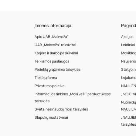
Įmonės informacija
Pagrind
Apie UAB „Makveža”
Akcijos
UAB „Makveža” rekvizitai
Leidiniai
Karjera ir darbo pasiūlymai
Mokiblo
Teikiamos paslaugos
Naujieno
Padėklų grąžinimo taisyklės
Statybin
Tiekėjų forma
Lojalum
Privatumo politika
NAUJIENA
Informacijos rinkimo „Moki veži“ parduotuvėse
„MOKI-VE
taisyklės
Nuolaidų
Svetainės naudojimosi taisyklės
NAUJIEM
Slapukų nustatymai
„NAUJIE
taisyklės