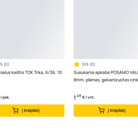
/5
(
0
)
0/5
(
0
)
salus kaištis TOX Trika, 6/36, 10
Susukama apkaba POSAMO VAU
8mm, plienas, galvanizuotas cin
49
1
 / pak.
€ / vnt.
Į krepšelį
Į krepšelį