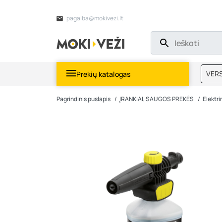
pagalba@mokivezi.lt
VERS
Prekių katalogas
MOKI
Pagrindinis puslapis
ĮRANKIAI, SAUGOS PREKĖS
Elektrin