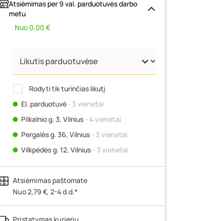
Atsiėmimas per 9 val. parduotuvės darbo
metu
Nuo 0,00 €
Rodyti tik turinčias likutį
El. parduotuvė
‐ 3 vienetai
Pilkalnio g. 3, Vilnius
- 4 vienetai
Pergalės g. 36, Vilnius
- 3 vienetai
Vilkpėdės g. 12, Vilnius
- 3 vienetai
Ateities g. 15, Vilnius
- 3 vienetai
Atsiėmimas paštomate
Kauno r., Narsiečių k., Vytauto g. 183,
Kaunas
Nuo 2,79 €, 2-4 d.d.*
- 3 vienetai
Šilutės pl. 83A, Klaipėda
- 3 vienetai
Pristatymas kurjeriu