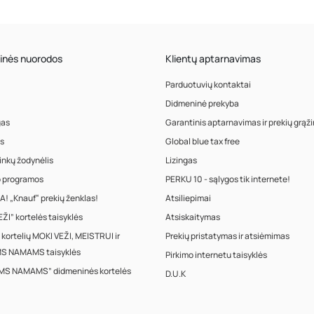
inės nuorodos
Klientų aptarnavimas
Parduotuvių kontaktai
Didmeninė prekyba
gas
Garantinis aptarnavimas ir prekių grąž
s
Global blue tax free
inkų žodynėlis
Lizingas
o programos
PERKU 10 - sąlygos tik internete!
! „Knauf“ prekių ženklas!
Atsiliepimai
ŽI” kortelės taisyklės
Atsiskaitymas
 kortelių MOKI VEŽI, MEISTRUI ir
Prekių pristatymas ir atsiėmimas
S NAMAMS taisyklės
Pirkimo internetu taisyklės
MS NAMAMS” didmeninės kortelės
D.U.K