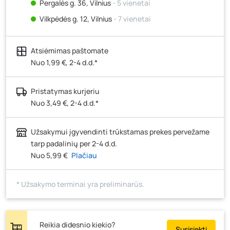
Pergalės g. 36, Vilnius
- 5 vienetai
Vilkpėdės g. 12, Vilnius
- 7 vienetai
Ateities g. 15, Vilnius
- 6 vienetai
Atsiėmimas paštomate
Kauno r., Narsiečių k., Vytauto g. 183, Kaunas
- 6
vienetai
Nuo 1,99 €, 2-4 d.d.*
Šilutės pl. 83A, Klaipėda
- 15 vienetų
Pristatymas kurjeriu
Pramonės g. 7, Šiauliai
- 3 vienetai
Nuo 3,49 €, 2-4 d.d.*
Klaipėdos g. 170R, Panevėžys
- 5 vienetai
Santaikos g. 26B, Alytus
- 6 vienetai
Užsakymui įgyvendinti trūkstamas prekes pervežame
J. Basanavičiaus g. 6, Utena
- 4 vienetai
tarp padalinių per 2-4 d.d.
Nuo 5,99 €
Plačiau
Novočėbės k. 3, Kėdainiai
- 6 vienetai
Kauno g. 160, Marijampolė
- 3 vienetai
* Užsakymo terminai yra preliminarūs.
Skuodo g. 41, Mažeikiai
- 6 vienetai
Tiekimo g. 4, Biržai
- 1 vienetas
Žemaičių g. 2, Raseiniai
- 0 vienetų
Reikia didesnio kiekio?
Susisiekti