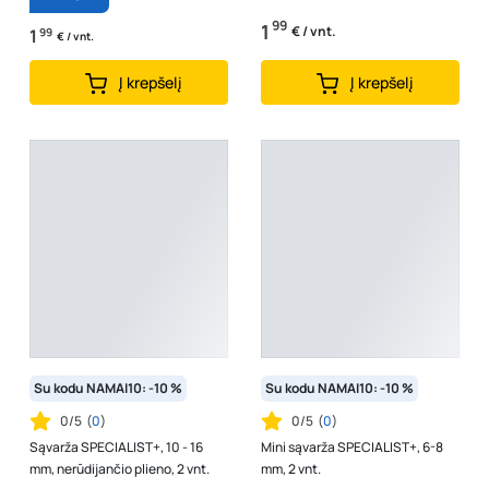
99
1
€ / vnt.
1
99
€ / vnt.
Į krepšelį
Į krepšelį
Su kodu NAMAI10: -10 %
Su kodu NAMAI10: -10 %
0/5
(
0
)
0/5
(
0
)
Sąvarža SPECIALIST+, 10 - 16
Mini sąvarža SPECIALIST+, 6-8
mm, nerūdijančio plieno, 2 vnt.
mm, 2 vnt.