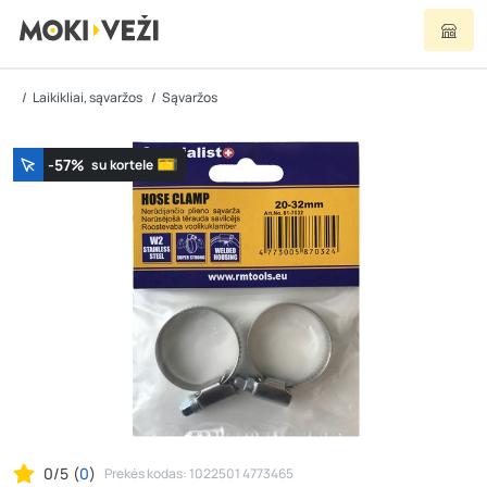
Laikikliai, sąvaržos
Sąvaržos
-57%
su kortele
0/5
(
0
)
Prekės kodas: 1022501 4773465