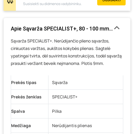
Susisiekti su didmenos vadybininku.
Pramonės g. 6E, Šilutė
- 13 vienetų
Gedimino g. 54, Tauragė
- 1 vienetas
Luokės g. 82, Telšiai
- 4 vienetai
Apie Sąvarža SPECIALIST+, 80 - 100 mm, nerūdijanči
Veteranų g. 11, Visaginas
- 0 vienetų
Sąvarža SPECIALIST+. Nerūdijančio plieno sąvaržos,
Baravykų g. 1, Druskininkai
- 0 vienetų
cinkuotas varžtas, aukštos kokybės plienas. Sagtelė
Vilniaus g. 89D, Ukmergė
- 0 vienetų
ypatingai tvirta, dėl suvirintos konstrukcijos, todėl sąvaržą
K. Donelaičio g. 17, Rokiškis
- 0 vienetų
prasukti veržiant beveik neįmanoma. Plotis 9mm.
Šaltupės g. 64, Zarasai
- 0 vienetų
Prekės tipas
Sąvarža
Prekės ženklas
SPECIALIST+
Spalva
Pilka
Medžiaga
Nerūdijantis plienas