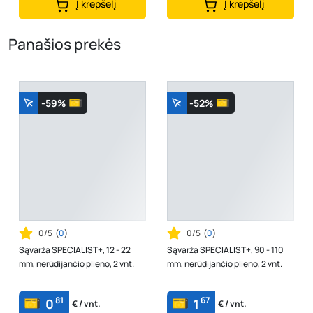
Į krepšelį
Į krepšelį
Panašios prekės
-59%
-52%
0/5
(
0
)
0/5
(
0
)
Sąvarža SPECIALIST+, 12 - 22
Sąvarža SPECIALIST+, 90 - 110
mm, nerūdijančio plieno, 2 vnt.
mm, nerūdijančio plieno, 2 vnt.
81
67
0
1
€ / vnt.
€ / vnt.