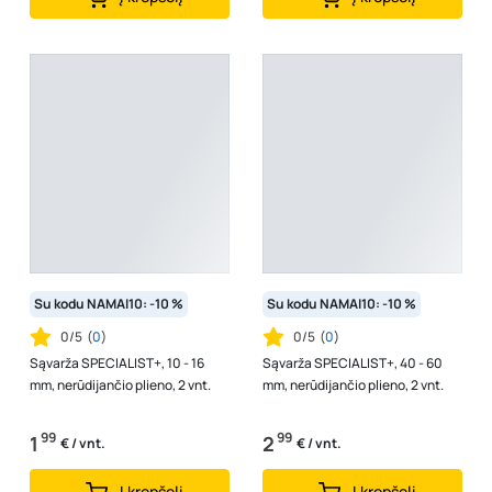
Su kodu NAMAI10: -10 %
Su kodu NAMAI10: -10 %
0/5
(
0
)
0/5
(
0
)
Sąvarža SPECIALIST+, 10 - 16
Sąvarža SPECIALIST+, 40 - 60
mm, nerūdijančio plieno, 2 vnt.
mm, nerūdijančio plieno, 2 vnt.
99
99
1
2
€ / vnt.
€ / vnt.
Į krepšelį
Į krepšelį