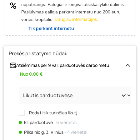
nepabrangs.
Patogiai ir lengvai atsiskaitykite dalimis.
Pasiūlymas galioja perkant internetu nuo 200 eurų
Daugiau informacijos.
vertės krepšelio.
Tik perkant internetu
Prekės pristatymo būdai:
Atsiėmimas per 9 val. parduotuvės darbo metu
Nuo 0,00 €
Rodyti tik turinčias likutį
El. parduotuvė
‐ 6 vienetai
Pilkalnio g. 3, Vilnius
- 4 vienetai