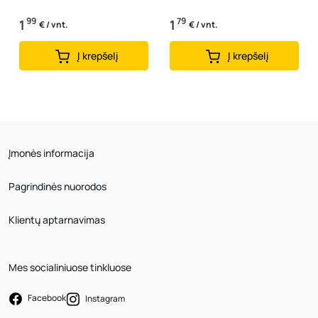
99
79
1
1
€ / vnt.
€ / vnt.
Į krepšelį
Į krepšelį
Įmonės informacija
Pagrindinės nuorodos
Klientų aptarnavimas
Mes socialiniuose tinkluose
Facebook
Instagram