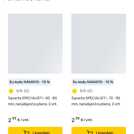
Su kodu NAMAI10: -10 %
Su kodu NAMAI10: -10 %
0/5
(
0
)
0/5
(
0
)
Sąvarža SPECIALIST+, 60 - 80
Sąvarža SPECIALIST+, 70 - 90
mm, nerūdijančio plieno, 2 vnt.
mm, nerūdijančio plieno, 2 vnt.
99
99
2
2
€ / vnt.
€ / vnt.
Į krepšelį
Į krepšelį