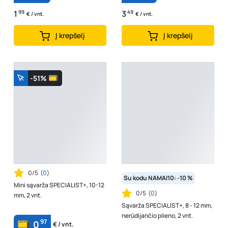
1
99
3
49
€ / vnt.
€ / vnt.
Į krepšelį
Į krepšelį
-51%
0/5
(
0
)
Su kodu NAMAI10: -10 %
Mini sąvarža SPECIALIST+, 10-12
0/5
(
0
)
mm, 2 vnt.
Sąvarža SPECIALIST+, 8 - 12 mm,
nerūdijančio plieno, 2 vnt.
97
0
€ / vnt.