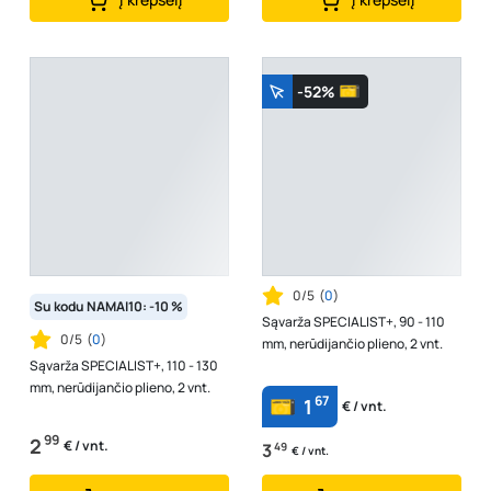
-52%
0/5
(
0
)
Su kodu NAMAI10: -10 %
Sąvarža SPECIALIST+, 90 - 110
0/5
(
0
)
mm, nerūdijančio plieno, 2 vnt.
Sąvarža SPECIALIST+, 110 - 130
mm, nerūdijančio plieno, 2 vnt.
67
1
€ / vnt.
99
2
€ / vnt.
3
49
€ / vnt.