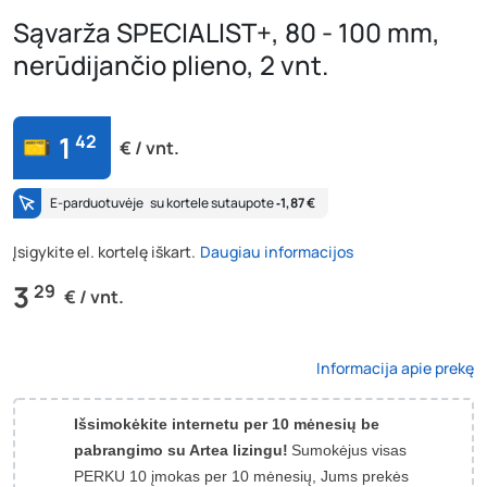
Sąvarža SPECIALIST+, 80 - 100 mm,
nerūdijančio plieno, 2 vnt.
1
42
€ / vnt.
E-parduotuvėje
su kortele sutaupote
‐1,87 €
Įsigykite el. kortelę iškart.
Daugiau informacijos
3
29
€ / vnt.
Informacija apie prekę
Išsimokėkite internetu per 10 mėnesių be
pabrangimo su Artea lizingu!
Sumokėjus visas
PERKU 10 įmokas per 10 mėnesių, Jums prekės