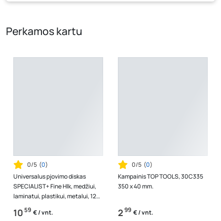
kaina, kuri galioja pirkimo metu.
Perkamos kartu
0/5
(
0
)
0/5
(
0
)
Universalus pjovimo diskas
Kampainis TOP TOOLS, 30C335
SPECIALIST+ Fine Hlk, medžiui,
350 x 40 mm.
laminatui, plastikui, metalui, 125
mm
59
99
10
2
€ / vnt.
€ / vnt.