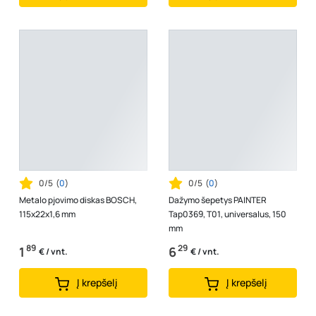
0/5
(
0
)
0/5
(
0
)
Metalo pjovimo diskas BOSCH,
Dažymo šepetys PAINTER
115x22x1,6 mm
Tap0369, T01, universalus, 150
mm
89
29
1
6
€ / vnt.
€ / vnt.
Į krepšelį
Į krepšelį