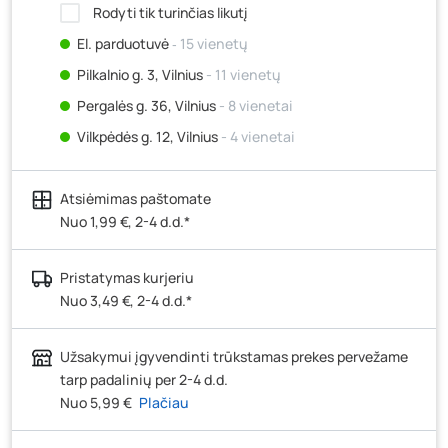
Rodyti tik turinčias likutį
El. parduotuvė
‐ 15 vienetų
Pilkalnio g. 3, Vilnius
- 11 vienetų
Pergalės g. 36, Vilnius
- 8 vienetai
Vilkpėdės g. 12, Vilnius
- 4 vienetai
Ateities g. 15, Vilnius
- 5 vienetai
Atsiėmimas paštomate
Kauno r., Narsiečių k., Vytauto g. 183, Kaunas
- 4
vienetai
Nuo 1,99 €, 2-4 d.d.*
Šilutės pl. 83A, Klaipėda
- 11 vienetų
Pristatymas kurjeriu
Pramonės g. 7, Šiauliai
- 3 vienetai
Nuo 3,49 €, 2-4 d.d.*
Klaipėdos g. 170R, Panevėžys
- 5 vienetai
Santaikos g. 26B, Alytus
- 7 vienetai
Užsakymui įgyvendinti trūkstamas prekes pervežame
J. Basanavičiaus g. 6, Utena
- 11 vienetų
tarp padalinių per 2-4 d.d.
Nuo 5,99 €
Plačiau
Novočėbės k. 3, Kėdainiai
- 15 vienetų
Kauno g. 160, Marijampolė
- 3 vienetai