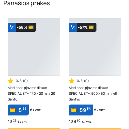
Panašios prekės
-58%
-57%
0/5
(
0
)
0/5
(
0
)
Medienos pjovimo diskas
Medienos pjovimo diskas
SPECIALIST+, 140 x 20 mm, 20
SPECIALIST+, 500 x 50 mm, 48
dantų
dantys
55
84
5
59
€ / vnt.
€ / vnt.
13
29
139
90
€ / vnt.
€ / vnt.