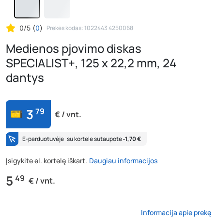
0/5
(
0
)
Prekės kodas: 1022443 4250068
Medienos pjovimo diskas
SPECIALIST+, 125 x 22,2 mm, 24
dantys
3
79
€ / vnt.
E-parduotuvėje
su kortele sutaupote
‐1,70 €
Įsigykite el. kortelę iškart.
Daugiau informacijos
5
49
€ / vnt.
Informacija apie prekę