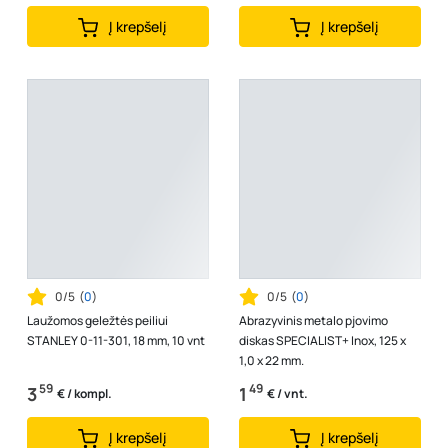
Į krepšelį
Į krepšelį
0/5
(
0
)
0/5
(
0
)
Laužomos geležtės peiliui
Abrazyvinis metalo pjovimo
STANLEY 0-11-301, 18 mm, 10 vnt
diskas SPECIALIST+ Inox, 125 x
1,0 x 22 mm.
59
49
3
1
€ / kompl.
€ / vnt.
Į krepšelį
Į krepšelį