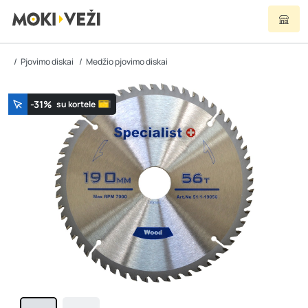
Pjovimo diskai
Medžio pjovimo diskai
-31%
su kortele