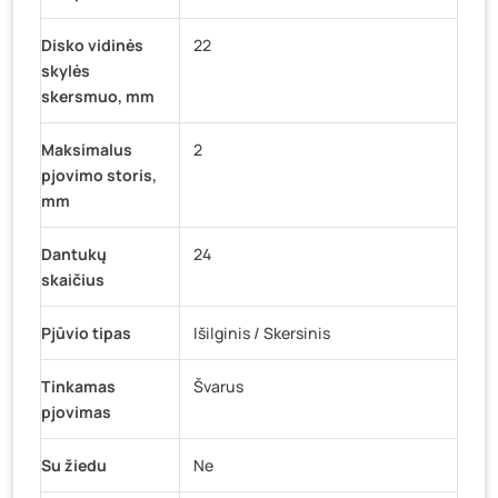
Disko vidinės
22
skylės
skersmuo, mm
Maksimalus
2
pjovimo storis,
mm
Dantukų
24
skaičius
Pjūvio tipas
Išilginis / Skersinis
Tinkamas
Švarus
pjovimas
Su žiedu
Ne