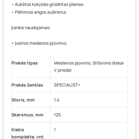
• Aukštos kokybės grūdintas plienas.
• Plėtimosi angos aušinimui.
Įrankis naudojamas:
• Įvairios medienos pjovimui.
Prekės tipas
Medienos pjovimo, šlifavimo diskai
ir priedai
Prekės ženklas
SPECIALIST+
Storis, mm
1.4
Skersmuo, mm
125
Kiekis
1
komplekte, vnt.