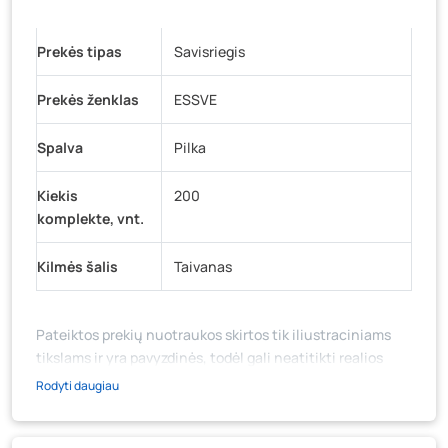
Prekės tipas
Savisriegis
Prekės ženklas
ESSVE
Spalva
Pilka
Kiekis
200
komplekte, vnt.
Kilmės šalis
Taivanas
Pateiktos prekių nuotraukos skirtos tik iliustraciniams
tikslams ir yra pavyzdinės, todėl gali neatitikti realios
prekių ir jų pakuotės išvaizdos, komplektacijos, spalvos ar
Rodyti daugiau
formos. Prekės aprašymas (ar video medžiaga su
aprašymu) yra bendrinio pobūdžio, jame nebūtinai