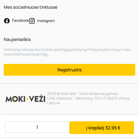
Mes socialiniuose tinkluose
Facebook
Instagram
Naujienlaiškis
Kiekvieną mėnesį mes turime ypatingų pasiūlymų! Prisijunk prie mūsų ir mes
tave informuosime pirmąjį.
Registruotis
2026 © Moki Veži – Visos teisės saugomos.
UAB „Makveža“. Vakarinė g. 105, LT-06275 Vilnius,
Lietuva
Į krepšelį
32,95 €