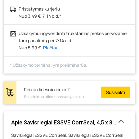
Pristatymas kurjeriu
Nuo 3,49 €, 7-14 d.d.*
Užsakymui įgyvendinti trūkstamas prekes pervežame
tarp padalinių per 7-14 d.d.
Nuo 5,99 €
Plačiau
* Užsakymo terminai yra preliminarūs.
Reikia didesnio kiekio?
Susisiekti
Susisiekti su didmenos vadybininku.
Apie Savisriegiai ESSVE CorrSeal, 4,5 x 85 mm, 200
Savisriegiai ESSVE CorrSeal. Savisriegiai ESSVE CorrSeal