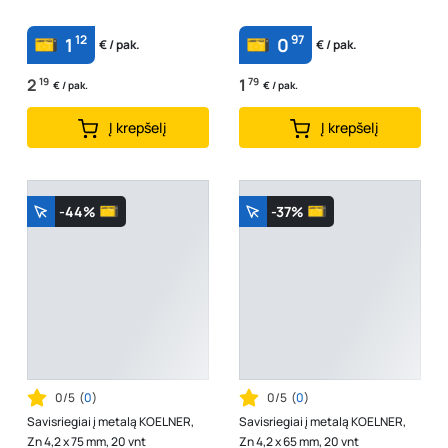
12
97
1
0
€ / pak.
€ / pak.
2
19
1
79
€ / pak.
€ / pak.
Į krepšelį
Į krepšelį
-44%
-37%
0/5
(
0
)
0/5
(
0
)
Savisriegiai į metalą KOELNER,
Savisriegiai į metalą KOELNER,
Zn 4,2 x 75 mm, 20 vnt
Zn 4,2 x 65 mm, 20 vnt