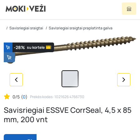
Savisriegiai sraigtai
Savisriegiai sraigtai praplatinta galva
-28%
su kortele
0/5
(
0
)
Prekės kodas: 1021626 4766730
Savisriegiai ESSVE CorrSeal, 4,5 x 85
mm, 200 vnt