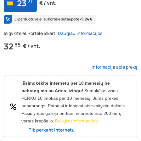
23
71
€ / vnt.
E-parduotuvėje
su kortele sutaupote
‐9,24 €
Įsigykite el. kortelę iškart.
Daugiau informacijos
32
95
€ / vnt.
Informacija apie prekę
Išsimokėkite internetu per 10 mėnesių be
pabrangimo su Artea lizingu!
Sumokėjus visas
PERKU 10 įmokas per 10 mėnesių, Jums prekės
nepabrangs.
Patogiai ir lengvai atsiskaitykite dalimis.
Pasiūlymas galioja perkant internetu nuo 200 eurų
Daugiau informacijos.
vertės krepšelio.
Tik perkant internetu