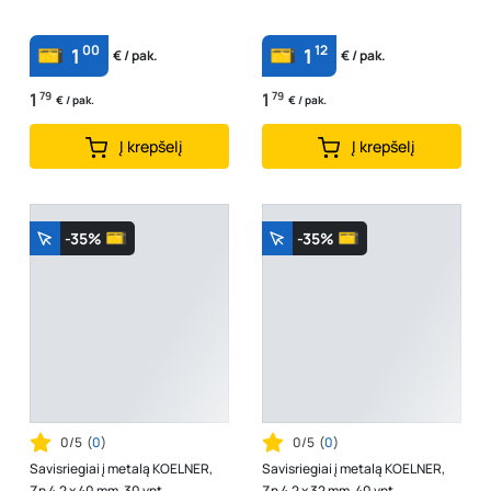
00
12
1
1
€ / pak.
€ / pak.
1
79
1
79
€ / pak.
€ / pak.
Į krepšelį
Į krepšelį
-35%
-35%
0/5
(
0
)
0/5
(
0
)
Savisriegiai į metalą KOELNER,
Savisriegiai į metalą KOELNER,
Zn 4,2 x 40 mm, 30 vnt
Zn 4,2 x 32 mm, 40 vnt