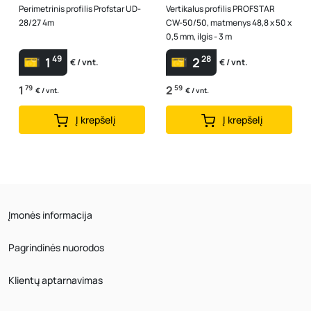
Perimetrinis profilis Profstar UD-
Vertikalus profilis PROFSTAR
28/27 4m
CW-50/50, matmenys 48,8 x 50 x
0,5 mm, ilgis - 3 m
49
28
1
2
€ / vnt.
€ / vnt.
1
79
2
59
€ / vnt.
€ / vnt.
Į krepšelį
Į krepšelį
Įmonės informacija
Pagrindinės nuorodos
Klientų aptarnavimas