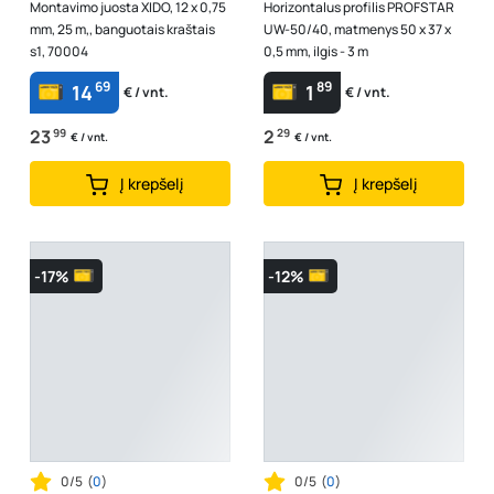
Montavimo juosta XIDO, 12 x 0,75
Horizontalus profilis PROFSTAR
mm, 25 m,, banguotais kraštais
UW-50/40, matmenys 50 x 37 x
s1, 70004
0,5 mm, ilgis - 3 m
69
89
14
1
€ / vnt.
€ / vnt.
23
99
2
29
€ / vnt.
€ / vnt.
Į krepšelį
Į krepšelį
-17%
-12%
0/5
(
0
)
0/5
(
0
)