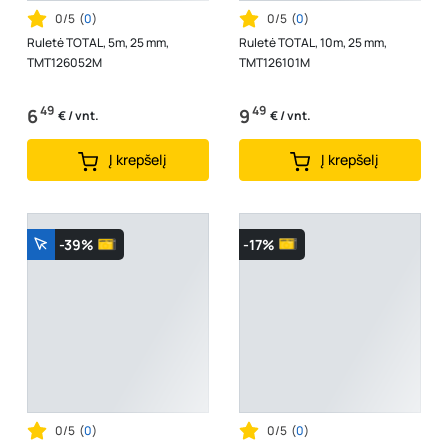
0/5
(
0
)
0/5
(
0
)
Ruletė TOTAL, 5m, 25 mm,
Ruletė TOTAL, 10m, 25 mm,
TMT126052M
TMT126101M
49
49
6
9
€ / vnt.
€ / vnt.
Į krepšelį
Į krepšelį
-39%
-17%
0/5
(
0
)
0/5
(
0
)