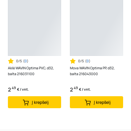
0/5
(
0
)
0/5
(
0
)
Aklė WAVIN Optima PVC, d32,
Mova WAVIN Optima PP, d32,
balta 216031100
balta 216043000
49
49
2
2
€ / vnt.
€ / vnt.
Į krepšelį
Į krepšelį