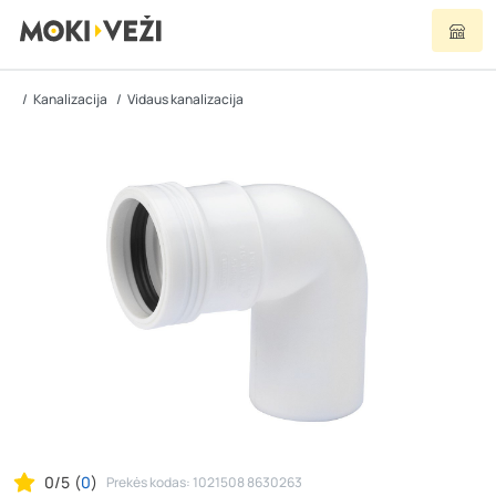
Kanalizacija
Vidaus kanalizacija
0/5
(
0
)
Prekės kodas: 1021508 8630263