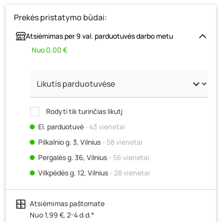
Prekės pristatymo būdai:
Atsiėmimas per 9 val. parduotuvės darbo metu
Nuo 0,00 €
Rodyti tik turinčias likutį
El. parduotuvė
‐ 43 vienetai
Pilkalnio g. 3, Vilnius
- 58 vienetai
Pergalės g. 36, Vilnius
- 56 vienetai
Vilkpėdės g. 12, Vilnius
- 28 vienetai
Ateities g. 15, Vilnius
- 54 vienetai
Atsiėmimas paštomate
Kauno r., Narsiečių k., Vytauto g. 183, Kaunas
- 38
vienetai
Nuo 1,99 €, 2-4 d.d.*