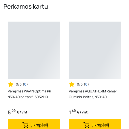
Perkamos kartu
0/5
(
0
)
0/5
(
0
)
Perėjimas WAVIN Optima PP,
Perėjimas AQUATHERM Remer,
d50/40 baltas 216032110
Guminis, baltas, d50-40
29
49
5
1
€ / vnt.
€ / vnt.
Į krepšelį
Į krepšelį