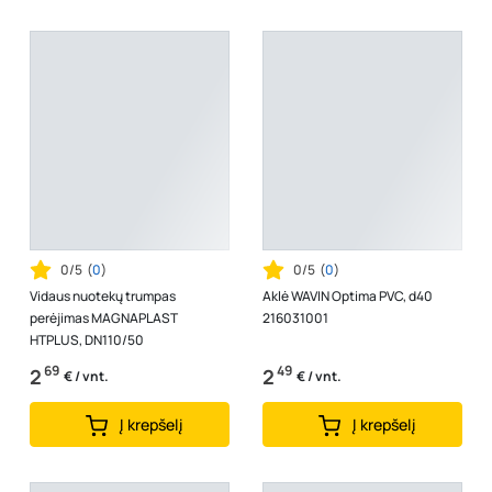
0/5
(
0
)
0/5
(
0
)
Vidaus nuotekų trumpas
Aklė WAVIN Optima PVC, d40
perėjimas MAGNAPLAST
216031001
HTPLUS, DN110/50
69
49
2
2
€ / vnt.
€ / vnt.
Į krepšelį
Į krepšelį