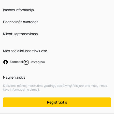
Įmonės informacija
Pagrindinės nuorodos
Klientų aptarnavimas
Mes socialiniuose tinkluose
Facebook
Instagram
Naujienlaiškis
Kiekvieną mėnesį mes turime ypatingų pasiūlymų! Prisijunk prie mūsų ir mes
tave informuosime pirmąjį.
Registruotis