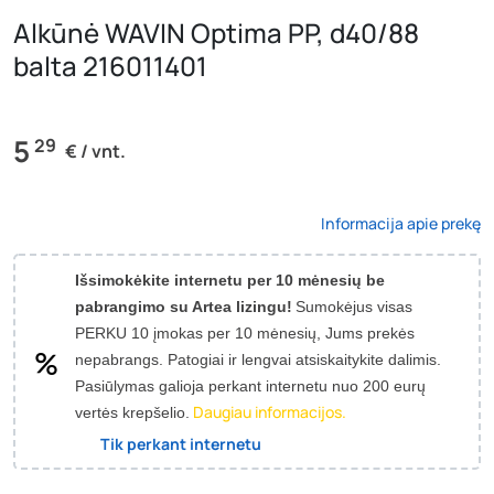
Alkūnė WAVIN Optima PP, d40/88
balta 216011401
5
29
€ / vnt.
Informacija apie prekę
Išsimokėkite internetu per 10 mėnesių be
pabrangimo su Artea lizingu!
Sumokėjus visas
PERKU 10 įmokas per 10 mėnesių, Jums prekės
nepabrangs.
Patogiai ir lengvai atsiskaitykite dalimis.
Pasiūlymas galioja perkant internetu nuo 200 eurų
Daugiau informacijos.
vertės krepšelio.
Tik perkant internetu