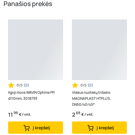
Panašios prekės
0/5
(
0
)
0/5
(
0
)
Ilgoji mova WAVIN Optima PP,
Vidaus nuotekų trišakis
d110mm, 3018793
MAGNAPLAST HTPLUS,
DN50/40/45°
99
69
11
2
€ / vnt.
€ / vnt.
Į krepšelį
Į krepšelį