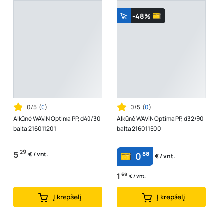
-48%
0/5
(
0
)
0/5
(
0
)
Alkūnė WAVIN Optima PP, d40/30
Alkūnė WAVIN Optima PP, d32/90
balta 216011201
balta 216011500
29
5
88
€ / vnt.
0
€ / vnt.
1
69
€ / vnt.
Į krepšelį
Į krepšelį