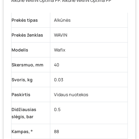
Alkūnė WAVIN Optima PP. Alkūnė WAVIN Optima PP
Baravykų g. 1, Druskininkai
- 0 vienetų
Vilniaus g. 89D, Ukmergė
- 0 vienetų
Prekės tipas
K. Donelaičio g. 17, Rokiškis
Alkūnės
- 0 vienetų
Šaltupės g. 64, Zarasai
- 0 vienetų
Prekės ženklas
WAVIN
Modelis
Wafix
Skersmuo, mm
40
Svoris, kg
0.03
Paskirtis
Vidaus nuotekos
Didžiausias
0.5
slėgis, bar
Kampas, °
88