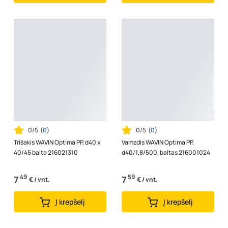
0/5
(
0
)
0/5
(
0
)
Trišakis WAVIN Optima PP, d40 x
Vamzdis WAVIN Optima PP,
40/45 balta 216021310
d40/1,8/500, baltas 216001024
49
59
7
7
€ / vnt.
€ / vnt.
Į krepšelį
Į krepšelį