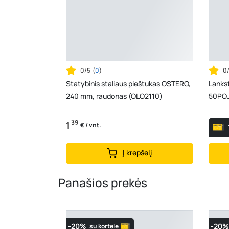
0/5
(
0
)
0
Statybinis staliaus pieštukas OSTERO,
Lankst
240 mm, raudonas (OLO2110)
50POJ
39
1
€ / vnt.
Į krepšelį
Panašios prekės
-20%
-20%
su kortele