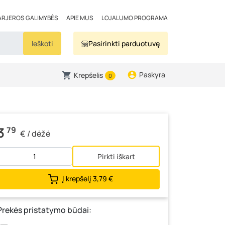
ARJEROS GALIMYBĖS
APIE MUS
LOJALUMO PROGRAMA
Ieškoti
Pasirinkti parduotuvę
Paskyra
Krepšelis
0
3
79
€ / dėžė
Pirkti iškart
Į krepšelį
3,79 €
Prekės pristatymo būdai: