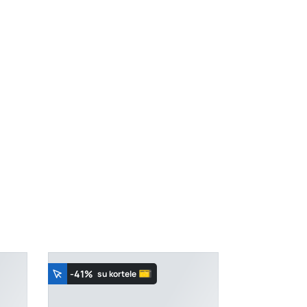
K. Donelaičio g. 17, Rokiškis
- 0 dėžių
Šaltupės g. 64, Zarasai
- 0 dėžių
-41%
su kortele