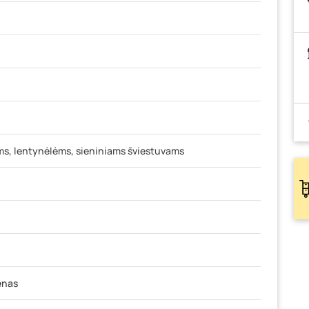
ms, lentynėlėms, sieniniams šviestuvams
enas