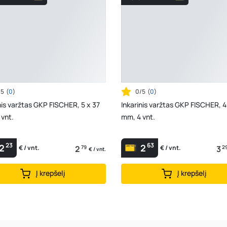
/5
(
0
)
0/5
(
0
)
nis varžtas GKP FISCHER, 5 x 37
Inkarinis varžtas GKP FISCHER, 4
 vnt.
mm, 4 vnt.
23
63
2
2
2
79
3
2
€ / vnt.
€ / vnt.
€ / vnt.
Į krepšelį
Į krepšelį