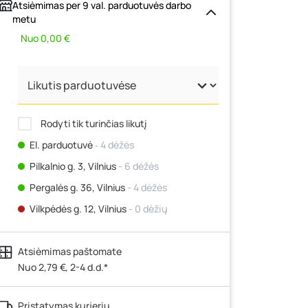
Atsiėmimas per 9 val. parduotuvės darbo
metu
Nuo 0,00 €
Rodyti tik turinčias likutį
El. parduotuvė
‐ 4 dėžės
Pilkalnio g. 3, Vilnius
- 6 dėžės
Pergalės g. 36, Vilnius
- 4 dėžės
Vilkpėdės g. 12, Vilnius
- 0 dėžių
Ateities g. 15, Vilnius
- 0 dėžių
Atsiėmimas paštomate
Kauno r., Narsiečių k., Vytauto g. 183,
Kaunas
Nuo 2,79 €, 2-4 d.d.*
- 7 dėžės
Šilutės pl. 83A, Klaipėda
- 0 dėžių
Pristatymas kurjeriu