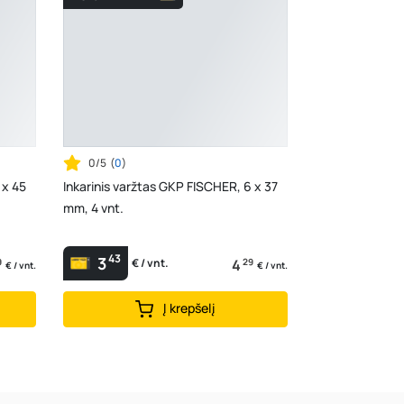
0/5
(
0
)
 x 45
Inkarinis varžtas GKP FISCHER, 6 x 37
mm, 4 vnt.
43
3
9
4
29
€ / vnt.
€ / vnt.
€ / vnt.
Į krepšelį