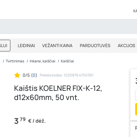
K
LUI
LEIDINIAI
VEŽANTI KAINA
PARDUOTUVĖS
AKCIJOS
BLOGAS
IŠPARDAVIMAS
A
Tvirtinimas
Inkarai, kaiščiai
Kaiščiai
0/5
(
0
)
Prekės kodas: 1020876 4700361
Kaištis KOELNER FIX-K-12,
d12x60mm, 50 vnt.
3
79
€ / dėž.