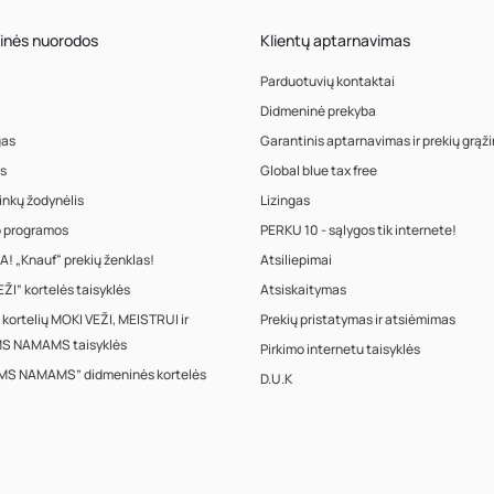
inės nuorodos
Klientų aptarnavimas
Parduotuvių kontaktai
Didmeninė prekyba
gas
Garantinis aptarnavimas ir prekių grąž
s
Global blue tax free
inkų žodynėlis
Lizingas
o programos
PERKU 10 - sąlygos tik internete!
! „Knauf“ prekių ženklas!
Atsiliepimai
ŽI” kortelės taisyklės
Atsiskaitymas
 kortelių MOKI VEŽI, MEISTRUI ir
Prekių pristatymas ir atsiėmimas
S NAMAMS taisyklės
Pirkimo internetu taisyklės
MS NAMAMS” didmeninės kortelės
D.U.K