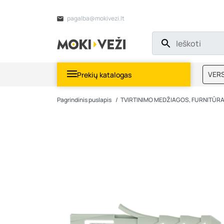
pagalba@mokivezi.lt
VERS
Prekių katalogas
MOKI
Pagrindinis puslapis
TVIRTINIMO MEDŽIAGOS, FURNITŪR