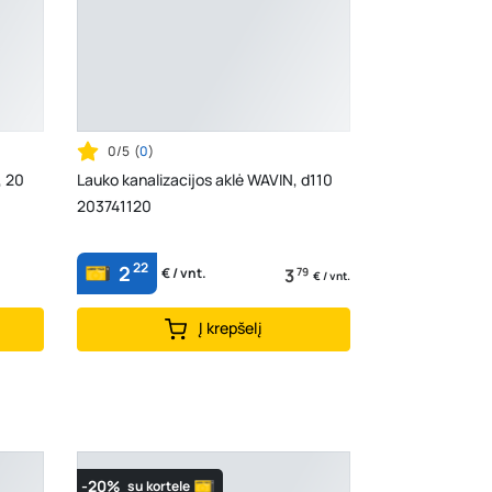
0/5
(
0
)
, 20
Lauko kanalizacijos aklė WAVIN, d110
203741120
22
2
3
79
€ / vnt.
€ / vnt.
Į krepšelį
-20%
su kortele