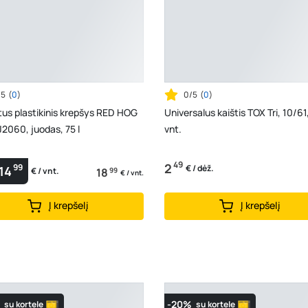
/5
(
0
)
0/5
(
0
)
us plastikinis krepšys RED HOG
Universalus kaištis TOX Tri, 10/61
2060, juodas, 75 l
vnt.
49
2
99
€ / dėž.
14
18
99
€ / vnt.
€ / vnt.
Į krepšelį
Į krepšelį
-20%
su kortele
su kortele