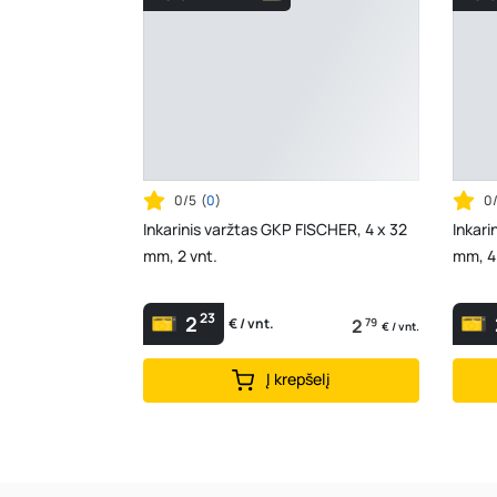
0/5
(
0
)
0
Inkarinis varžtas GKP FISCHER, 4 x 32
Inkari
mm, 2 vnt.
mm, 4
23
2
2
79
€ / vnt.
€ / vnt.
Į krepšelį