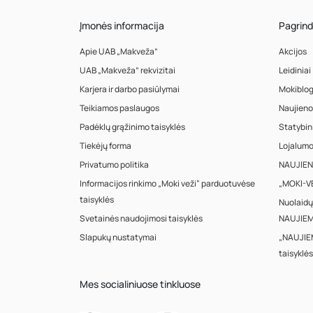
Įmonės informacija
Pagrind
Apie UAB „Makveža”
Akcijos
UAB „Makveža” rekvizitai
Leidiniai
Karjera ir darbo pasiūlymai
Mokiblo
Teikiamos paslaugos
Naujieno
Padėklų grąžinimo taisyklės
Statybin
Tiekėjų forma
Lojalum
Privatumo politika
NAUJIENA
Informacijos rinkimo „Moki veži“ parduotuvėse
„MOKI-VE
taisyklės
Nuolaidų
Svetainės naudojimosi taisyklės
NAUJIEM
Slapukų nustatymai
„NAUJIE
taisyklės
Mes socialiniuose tinkluose