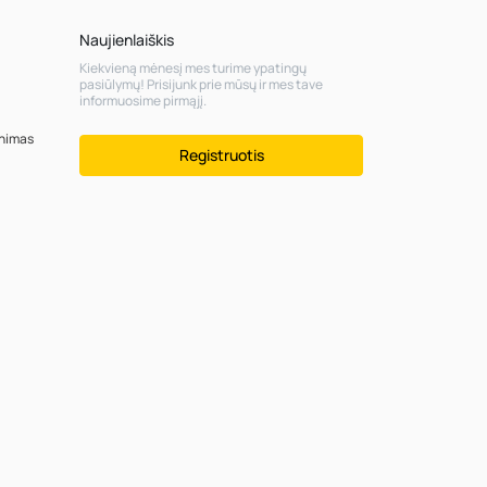
Naujienlaiškis
Kiekvieną mėnesį mes turime ypatingų
pasiūlymų! Prisijunk prie mūsų ir mes tave
informuosime pirmąjį.
inimas
Registruotis