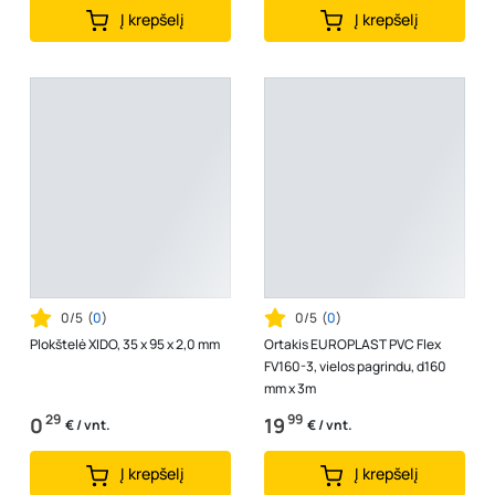
Į krepšelį
Į krepšelį
0/5
(
0
)
0/5
(
0
)
Plokštelė XIDO, 35 x 95 x 2,0 mm
Ortakis EUROPLAST PVC Flex
FV160-3, vielos pagrindu, d160
mm x 3m
29
99
0
19
€ / vnt.
€ / vnt.
Į krepšelį
Į krepšelį