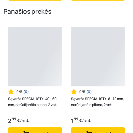
Panašios prekės
0/5
(
0
)
0/5
(
0
)
Sąvarža SPECIALIST+, 40 - 60
Sąvarža SPECIALIST+, 8 - 12 mm,
mm, nerūdijančio plieno, 2 vnt.
nerūdijančio plieno, 2 vnt.
99
99
2
1
€ / vnt.
€ / vnt.