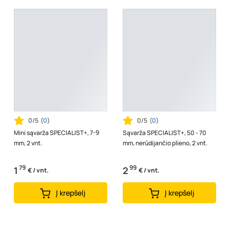
0/5
(
0
)
0/5
(
0
)
Mini sąvarža SPECIALIST+, 7-9
Sąvarža SPECIALIST+, 50 - 70
mm, 2 vnt.
mm, nerūdijančio plieno, 2 vnt.
79
99
1
2
€ / vnt.
€ / vnt.
Į krepšelį
Į krepšelį