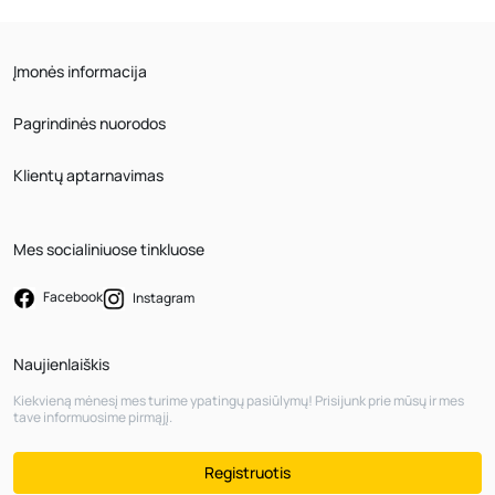
Įmonės informacija
Pagrindinės nuorodos
Klientų aptarnavimas
Mes socialiniuose tinkluose
Facebook
Instagram
Naujienlaiškis
Kiekvieną mėnesį mes turime ypatingų pasiūlymų! Prisijunk prie mūsų ir mes
tave informuosime pirmąjį.
Registruotis