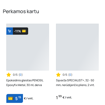
Perkamos kartu
-11%
0/5
(
0
)
0/5
(
0
)
Epoksidinis glaistas PENOSIL
Sąvarža SPECIALIST+, 32 - 50
Epoxyfix Metal, 30 ml, derva
mm, nerūdijančio plieno, 2 vnt.
99
1
15
€ / vnt.
5
€ / vnt.