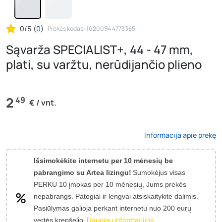
0/5
(
0
)
Prekės kodas: 1020094 4773365
Sąvarža SPECIALIST+, 44 - 47 mm,
plati, su varžtu, nerūdijančio plieno
2
49
€ / vnt.
Informacija apie prekę
Išsimokėkite internetu per 10 mėnesių be
pabrangimo su Artea lizingu!
Sumokėjus visas
PERKU 10 įmokas per 10 mėnesių, Jums prekės
nepabrangs.
Patogiai ir lengvai atsiskaitykite dalimis.
Pasiūlymas galioja perkant internetu nuo 200 eurų
Daugiau informacijos.
vertės krepšelio.