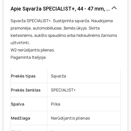
Luokės g. 82, Telšiai
- 0 vienetų
Apie Sąvarža SPECIALIST+, 44 - 47 mm, plati, su va
Veteranų g. 11, Visaginas
- 0 vienetų
Sąvarža SPECIALIST+. Sustiprinta sąvarža. Naudojama
Baravykų g. 1, Druskininkai
- 0 vienetų
pramonėje, automobiliuose, žemės ūkyje. Skirta
Vilniaus g. 89D, Ukmergė
- 0 vienetų
kietesnėms, aukšto spaudimo arba hidraulinėms žarnoms
K. Donelaičio g. 17, Rokiškis
- 0 vienetų
užtvirtinti.
Šaltupės g. 64, Zarasai
- 0 vienetų
W2 nerūdijantis plienas.
Pagaminta Italijoje.
Prekės tipas
Sąvarža
Prekės ženklas
SPECIALIST+
Spalva
Pilka
Medžiaga
Nerūdijantis plienas