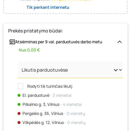
Tik perkant internetu
Prekės pristatymo būdai:
Atsiėmimas per 9 val. parduotuvės darbo metu
Nuo 0,00 €
Rodyti tik turinčias likutį
El. parduotuvė
‐ 3 vienetai
Pilkalnio g. 3, Vilnius
- 4 vienetai
Pergalės g. 36, Vilnius
- 0 vienetų
Vilkpėdės g. 12, Vilnius
- 0 vienetų