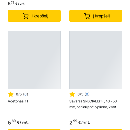
5
79
€ / vnt.
Į krepšelį
Į krepšelį
0/5
(
0
)
0/5
(
0
)
Acetonas, 1 l
Sąvarža SPECIALIST+, 40 - 60
mm, nerūdijančio plieno, 2 vnt.
89
99
6
2
€ / vnt.
€ / vnt.