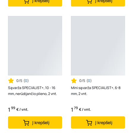
Į krepšelį
Į krepšelį
0/5
(
0
)
0/5
(
0
)
Sąvarža SPECIALIST+, 10 - 16
Mini sąvarža SPECIALIST+, 6-8
mm, nerūdijančio plieno, 2 vnt.
mm, 2 vnt.
99
79
1
1
€ / vnt.
€ / vnt.
Į krepšelį
Į krepšelį