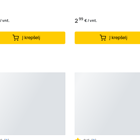
99
2
 / vnt.
€ / vnt.
Į krepšelį
Į krepšelį