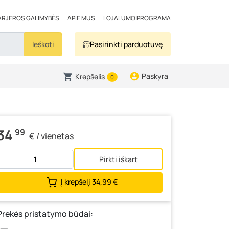
ARJEROS GALIMYBĖS
APIE MUS
LOJALUMO PROGRAMA
Ieškoti
Pasirinkti parduotuvę
Paskyra
Krepšelis
0
34
99
€ / vienetas
Pirkti iškart
Į krepšelį
34,99 €
Prekės pristatymo būdai: