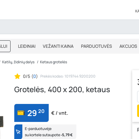
K
LUI
LEIDINIAI
VEŽANTI KAINA
PARDUOTUVĖS
AKCIJOS
BLOGAS
IŠPARDAVIMAS
Katilų, židinių dalys
Ketaus grotelės
0/5
(
0
)
Prekės kodas: 1019744 9200200
Grotelės, 400 x 200, ketaus
29
20
€ / vnt.
E-parduotuvėje
su kortele sutaupote
‐5,79 €