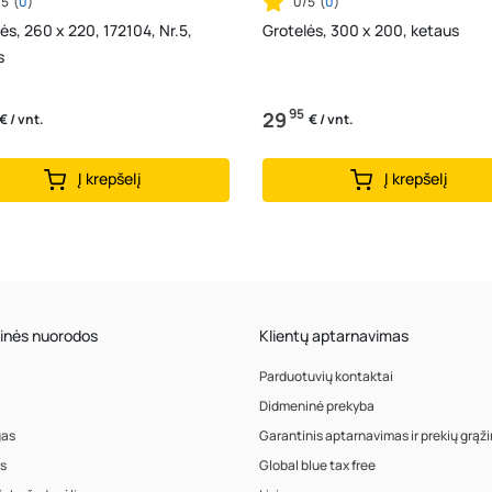
/5
(
0
)
0/5
(
0
)
ės, 260 x 220, 172104, Nr.5,
Grotelės, 300 x 200, ketaus
s
95
29
€ / vnt.
€ / vnt.
Į krepšelį
Į krepšelį
inės nuorodos
Klientų aptarnavimas
Parduotuvių kontaktai
Didmeninė prekyba
gas
Garantinis aptarnavimas ir prekių grąž
s
Global blue tax free