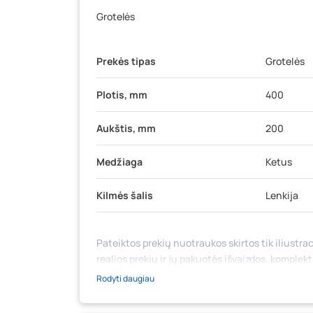
Grotelės
Prekės tipas
Grotelės
Plotis, mm
400
Aukštis, mm
200
Medžiaga
Ketus
Kilmės šalis
Lenkija
Pateiktos prekių nuotraukos skirtos tik iliustrac
realios prekių ir jų pakuotės išvaizdos, komplek
medžiaga su aprašymu) yra bendrinio pobūdžio,
Rodyti daugiau
likutis ar kainos internetinėje parduotuvėje bei
prašome vadovautis ta kaina, kuri galioja pirki