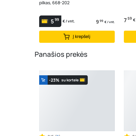
pilkas, 668-202
59
7
99
€
5
9
99
€ / vnt.
€ / vnt.
Į krepšelį
Panašios prekės
-23%
su kortele