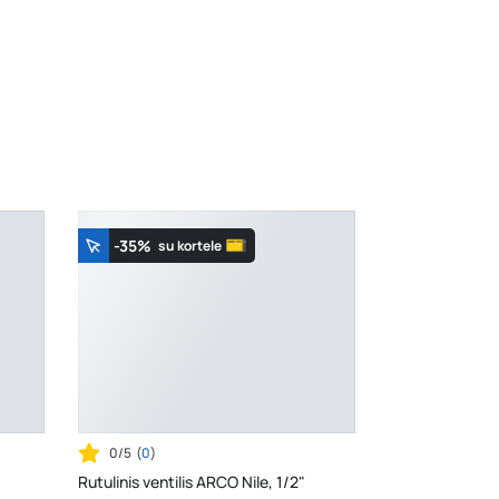
K. Donelaičio g. 17, Rokiškis
- 6 vienetai
Šaltupės g. 64, Zarasai
- 7 vienetai
-35%
su kortele
0/5
(
0
)
Rutulinis ventilis ARCO Nile, 1/2"