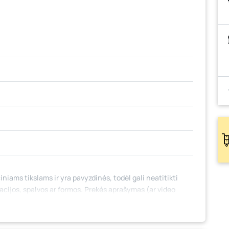
iniams tikslams ir yra pavyzdinės, todėl gali neatitikti
tacijos, spalvos ar formos. Prekės aprašymas (ar video
 jame nebūtinai paminėtos visos prekės savybės. Prekių
 fizinėse parduotuvėse tam tikrais atvejais gali nesutapti,
mo metu.