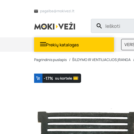
pagalba@mokivezi.lt
VERS
Prekių katalogas
MOKI
Pagrindinis puslapis
ŠILDYMO IR VENTILIACIJOS ĮRANGA
-17%
su kortele