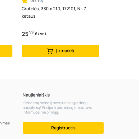
0/5
(
0
)
Grotelės, 330 x 210, 172101, Nr. 7,
ketaus
99
25
€ / vnt.
Į krepšelį
Naujienlaiškis
Kiekvieną mėnesį mes turime ypatingų
pasiūlymų! Prisijunk prie mūsų ir mes tave
informuosime pirmąjį.
inimas
Registruotis