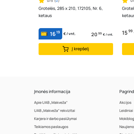
0/5
(
0
)
0
Grotelės, 285 x 210, 172105, Nr. 6,
Grotel
ketaus
ketau
99
15
19
16
20
99
€ / vnt.
€ / vnt.
Į krepšelį
Įmonės informacija
Pagrind
Apie UAB „Makveža”
Akcijos
UAB „Makveža” rekvizitai
Leidiniai
Karjera ir darbo pasiūlymai
Mokiblo
Teikiamos paslaugos
Naujieno