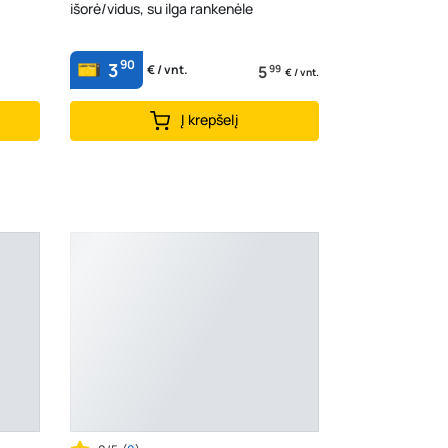
išorė/vidus, su ilga rankenėle
90
3
5
99
€ / vnt.
€ / vnt.
Į krepšelį