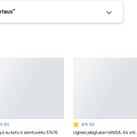
ketaus“
/5
(
0
)
0/5
(
0
)
s su kotu ir semtuvėliu 37476
Ugnies įdegtukai HANSA, 64 vnt.