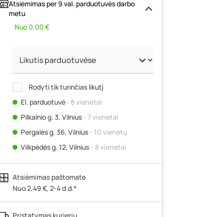
Atsiėmimas per 9 val. parduotuvės darbo
metu
Nuo 0,00 €
Rodyti tik turinčias likutį
El. parduotuvė
‐ 8 vienetai
Pilkalnio g. 3, Vilnius
- 7 vienetai
Pergalės g. 36, Vilnius
- 10 vienetų
Vilkpėdės g. 12, Vilnius
- 8 vienetai
Ateities g. 15, Vilnius
- 12 vienetų
Atsiėmimas paštomate
Kauno r., Narsiečių k., Vytauto g. 183,
Kaunas
Nuo 2,49 €, 2-4 d.d.*
- 10 vienetų
Šilutės pl. 83A, Klaipėda
- 5 vienetai
Pristatymas kurjeriu