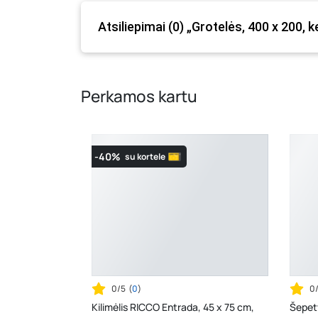
Atsiliepimai (0) „Grotelės, 400 x 200, 
Perkamos kartu
-40%
su kortele
0/5
(
0
)
0
Kilimėlis RICCO Entrada, 45 x 75 cm,
Šepety