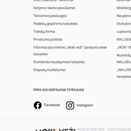
Karjera ir darbo pasiūlymai
Mokiblo
Teikiamos paslaugos
Naujieno
Padėklų grąžinimo taisyklės
Statybin
Tiekėjų forma
Lojalum
Privatumo politika
NAUJIENA
Informacijos rinkimo „Moki veži“ parduotuvėse
„MOKI-VE
taisyklės
Nuolaidų
Svetainės naudojimosi taisyklės
NAUJIEM
Slapukų nustatymai
„NAUJIE
taisyklės
Mes socialiniuose tinkluose
Facebook
Instagram
2026 © Moki Veži – Visos teisės 