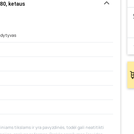
480, ketaus
ldytyvas
iniams tikslams ir yra pavyzdinės, todėl gali neatitikti