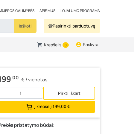
ARJEROS GALIMYBĖS
APIE MUS
LOJALUMO PROGRAMA
Ieškoti
Pasirinkti parduotuvę
Paskyra
Krepšelis
0
199
00
€ / vienetas
Pirkti iškart
Į krepšelį
199,00 €
Prekės pristatymo būdai: