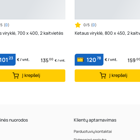
/5
(
0
)
0/5
(
0
)
 viryklė, 700 x 400, 2 kaitvietės
Ketaus viryklė, 800 x 450, 2 kait
23
78
101
120
135
00
159
0
€ / vnt.
€ / vnt.
€ / vnt.
Į krepšelį
Į krepšelį
inės nuorodos
Klientų aptarnavimas
Parduotuvių kontaktai
Didmeninė prekyba