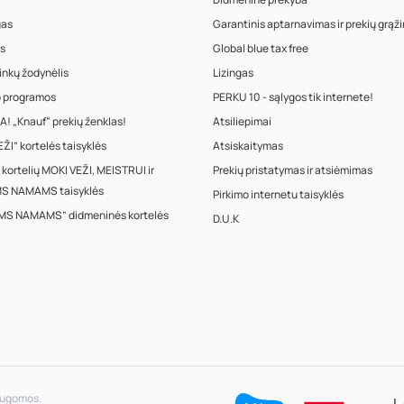
gas
Garantinis aptarnavimas ir prekių grąž
s
Global blue tax free
inkų žodynėlis
Lizingas
o programos
PERKU 10 - sąlygos tik internete!
! „Knauf“ prekių ženklas!
Atsiliepimai
ŽI” kortelės taisyklės
Atsiskaitymas
 kortelių MOKI VEŽI, MEISTRUI ir
Prekių pristatymas ir atsiėmimas
S NAMAMS taisyklės
Pirkimo internetu taisyklės
MS NAMAMS” didmeninės kortelės
D.U.K
saugomos.