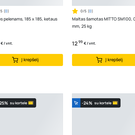
/5
(
0
)
0/5
(
0
)
s pelenams, 185 x 185, ketaus
Maltas šamotas MITTO SM100, 
mm, 25 kg
99
12
€ / vnt.
€ / vnt.
Į krepšelį
Į krepšelį
-25%
-24%
su kortele
su kortele