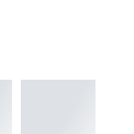
K. Donelaičio g. 17, Rokiškis
- 0 vienetų
Šaltupės g. 64, Zarasai
- 0 vienetų