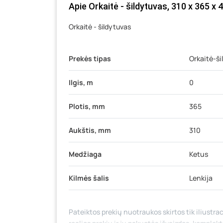
Apie Orkaitė - šildytuvas, 310 x 365 x 
Orkaitė - šildytuvas
Prekės tipas
Orkaitė-ši
Ilgis, m
0
Plotis, mm
365
Aukštis, mm
310
Medžiaga
Ketus
Kilmės šalis
Lenkija
Pateiktos prekių nuotraukos skirtos tik iliustrac