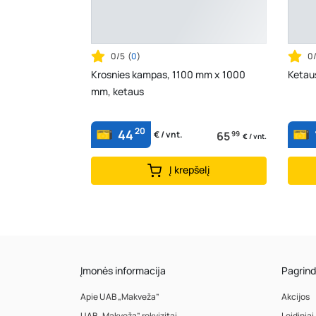
0/5
(
0
)
0
Krosnies kampas, 1100 mm x 1000
Ketaus
mm, ketaus
20
44
65
99
€ / vnt.
€ / vnt.
Į krepšelį
Įmonės informacija
Pagrind
Apie UAB „Makveža”
Akcijos
UAB „Makveža” rekvizitai
Leidiniai