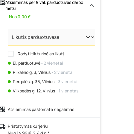
Atsiėmimas per 9 val. parduotuvės darbo
metu
Nuo 0,00 €
Rodyti tik turinčias likutį
El. parduotuvė
‐ 2 vienetai
Pilkalnio g. 3, Vilnius
- 2 vienetai
Pergalės g. 36, Vilnius
- 3 vienetai
Vilkpėdės g. 12, Vilnius
- 1 vienetas
Ateities g. 15, Vilnius
- 0 vienetų
Atsiėmimas paštomate negalimas
Kauno r., Narsiečių k., Vytauto g. 183,
Kaunas
- 2 vienetai
Šilutės pl. 83A, Klaipėda
- 0 vienetų
Pristatymas kurjeriu
Nuo 14,99 €, 2-4 d.d.*