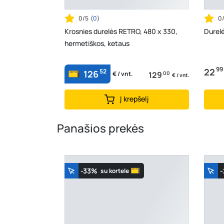
0/5
(
0
)
0
Krosnies durelės RETRO, 480 x 330,
Durelė
hermetiškos, ketaus
99
22
52
126
129
00
€ / vnt.
€ / vnt.
Į krepšelį
Panašios prekės
-33%
su kortele