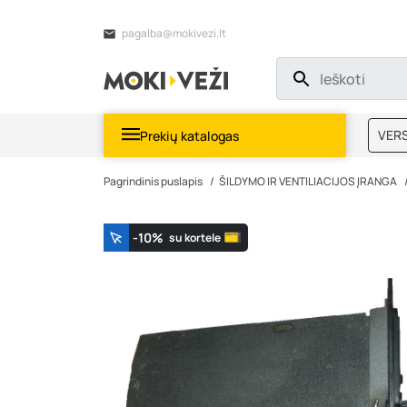
pagalba@mokivezi.lt
VERS
Prekių katalogas
MOKI
Pagrindinis puslapis
ŠILDYMO IR VENTILIACIJOS ĮRANGA
-10%
su kortele