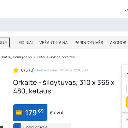
K
LUI
LEIDINIAI
VEŽANTI KAINA
PARDUOTUVĖS
AKCIJOS
BLOGAS
IŠPARDAVIMAS
Katilų, židinių dalys
Ketaus viryklės, orkaitės
0/5
(
0
)
Prekės kodas: 1019742 9200090
Orkaitė - šildytuvas, 310 x 365 x
480, ketaus
179
69
€ / vnt.
E-parduotuvėje