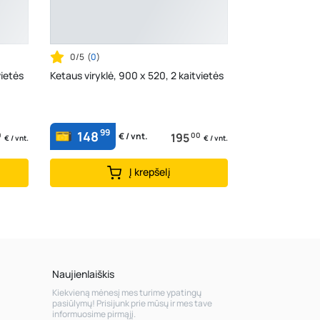
0/5
(
0
)
vietės
Ketaus viryklė, 900 x 520, 2 kaitvietės
99
148
0
195
00
€ / vnt.
€ / vnt.
€ / vnt.
Į krepšelį
Naujienlaiškis
Kiekvieną mėnesį mes turime ypatingų
pasiūlymų! Prisijunk prie mūsų ir mes tave
informuosime pirmąjį.