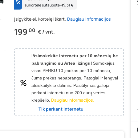
su kortele sutaupote
‐19,31 €
Įsigykite el. kortelę iškart.
Daugiau informacijos
199
00
€ / vnt.
Išsimokėkite internetu per 10 mėnesių be
pabrangimo su Artea lizingu!
Sumokėjus
visas PERKU 10 įmokas per 10 mėnesių,
Jums prekės nepabrangs.
Patogiai ir lengvai
atsiskaitykite dalimis. Pasiūlymas galioja
perkant internetu nuo 200 eurų vertės
Daugiau informacijos.
krepšelio.
Tik perkant internetu