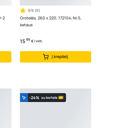
0/5
(
0
)
0-2
Grotelės, 260 x 220, 172104, Nr.5,
ketaus
99
15
€ / vnt.
Į krepšelį
-24%
su kortele