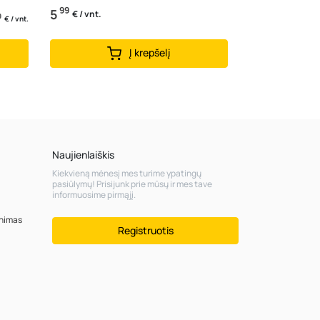
99
5
€ / vnt.
9
€ / vnt.
Į krepšelį
Naujienlaiškis
Kiekvieną mėnesį mes turime ypatingų
pasiūlymų! Prisijunk prie mūsų ir mes tave
informuosime pirmąjį.
inimas
Registruotis