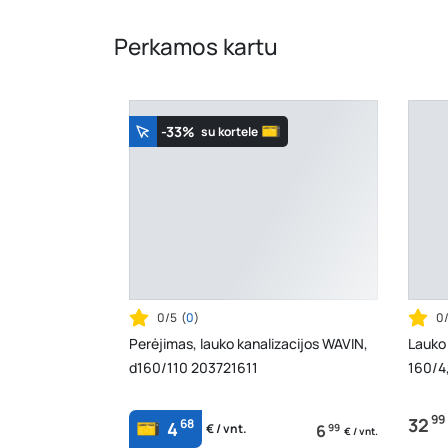
Perkamos kartu
-33%
su kortele
0/5
(
0
)
0
Perėjimas, lauko kanalizacijos WAVIN,
Lauko 
d160/110 203721611
160/4
99
32
68
4
6
99
€ / vnt.
€ / vnt.