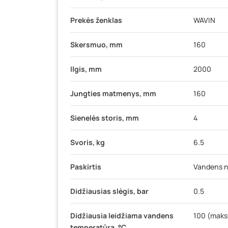
Prekės ženklas
WAVIN
Skersmuo, mm
160
Ilgis, mm
2000
Jungties matmenys, mm
160
Sienelės storis, mm
4
Svoris, kg
6.5
Paskirtis
Vandens 
Didžiausias slėgis, bar
0.5
Didžiausia leidžiama vandens
100 (maks.
temperatūra, °C