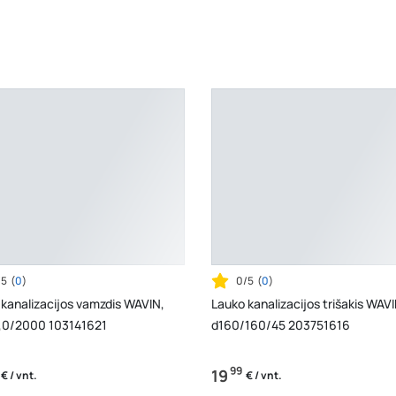
/5
(
0
)
0/5
(
0
)
kanalizacijos vamzdis WAVIN,
Lauko kanalizacijos trišakis WAVI
,0/2000 103141621
d160/160/45 203751616
99
19
€ / vnt.
€ / vnt.