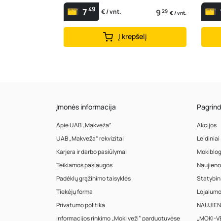
49
7
9
29
€ / vnt.
€ / vnt.
Į krepšelį
Įmonės informacija
Pagrind
Apie UAB „Makveža”
Akcijos
UAB „Makveža” rekvizitai
Leidiniai
Karjera ir darbo pasiūlymai
Mokiblo
Teikiamos paslaugos
Naujieno
Padėklų grąžinimo taisyklės
Statybin
Tiekėjų forma
Lojalum
Privatumo politika
NAUJIENA
Informacijos rinkimo „Moki veži“ parduotuvėse
„MOKI-VE