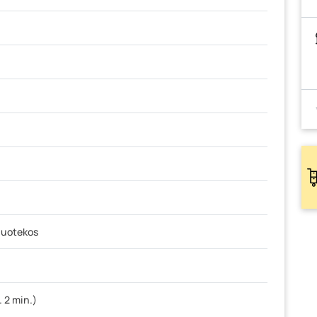
nuotekos
 2 min.)