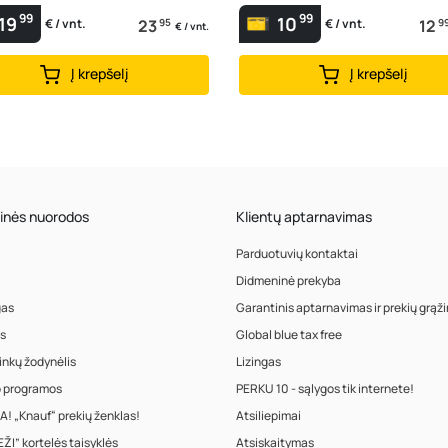
99
99
19
10
23
95
12
9
€ / vnt.
€ / vnt.
€ / vnt.
Į krepšelį
Į krepšelį
inės nuorodos
Klientų aptarnavimas
Parduotuvių kontaktai
Didmeninė prekyba
gas
Garantinis aptarnavimas ir prekių grąž
s
Global blue tax free
inkų žodynėlis
Lizingas
o programos
PERKU 10 - sąlygos tik internete!
! „Knauf“ prekių ženklas!
Atsiliepimai
ŽI” kortelės taisyklės
Atsiskaitymas