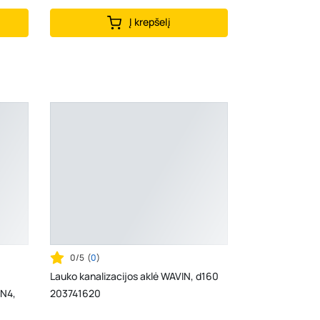
Į krepšelį
0/5
(
0
)
Lauko kanalizacijos aklė WAVIN, d160
N4,
203741620