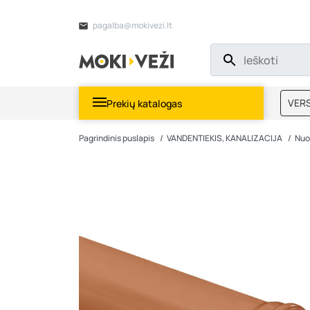
pagalba@mokivezi.lt
VERS
Prekių katalogas
MOKI
Pagrindinis puslapis
VANDENTIEKIS, KANALIZACIJA
Nuo