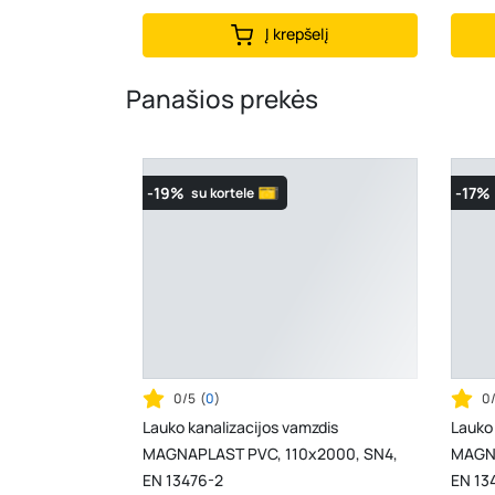
Į krepšelį
Panašios prekės
-19%
-17%
su kortele
0/5
(
0
)
0
Lauko kanalizacijos vamzdis
Lauko 
MAGNAPLAST PVC, 110x2000, SN4,
MAGNA
EN 13476-2
EN 13