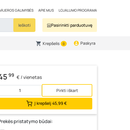
ARJEROS GALIMYBĖS
APIE MUS
LOJALUMO PROGRAMA
Ieškoti
Pasirinkti parduotuvę
Paskyra
Krepšelis
0
45
99
€ / vienetas
Pirkti iškart
Į krepšelį
45,99 €
Prekės pristatymo būdai: