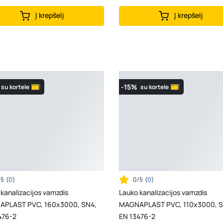
Į krepšelį
Į krepšelį
-15%
su kortele
su kortele
/5
(
0
)
0/5
(
0
)
kanalizacijos vamzdis
Lauko kanalizacijos vamzdis
PLAST PVC, 160x3000, SN4,
MAGNAPLAST PVC, 110x3000, S
476-2
EN 13476-2