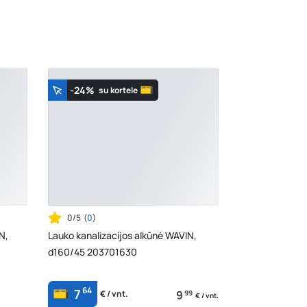
-24%
su kortele
0/5
(
0
)
N,
Lauko kanalizacijos alkūnė WAVIN,
d160/45 203701630
64
7
9
99
€ / vnt.
€ / vnt.