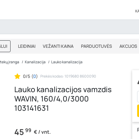
K
LUI
LEIDINIAI
VEŽANTI KAINA
PARDUOTUVĖS
AKCIJOS
BLOGAS
IŠPARDAVIMAS
tekų įranga
Kanalizacija
Lauko kanalizacija
0/5
(
0
)
Prekės kodas: 1019680 8600090
Lauko kanalizacijos vamzdis
WAVIN, 160/4,0/3000
103141631
45
99
€ / vnt.