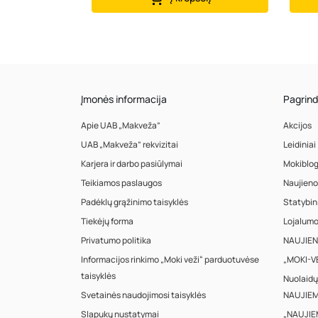
Įmonės informacija
Pagrind
Apie UAB „Makveža”
Akcijos
UAB „Makveža” rekvizitai
Leidiniai
Karjera ir darbo pasiūlymai
Mokiblo
Teikiamos paslaugos
Naujieno
Padėklų grąžinimo taisyklės
Statybin
Tiekėjų forma
Lojalum
Privatumo politika
NAUJIENA
Informacijos rinkimo „Moki veži“ parduotuvėse
„MOKI-VE
taisyklės
Nuolaidų
Svetainės naudojimosi taisyklės
NAUJIEM
Slapukų nustatymai
„NAUJIE