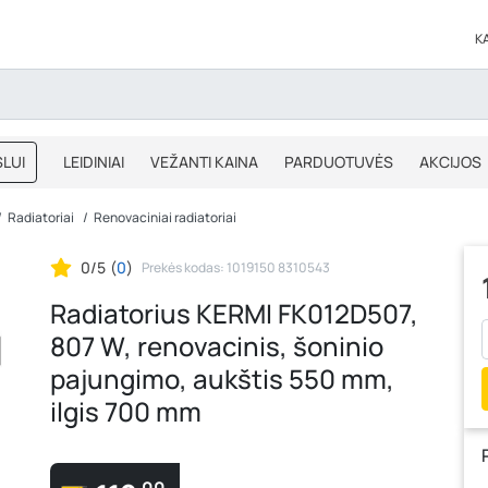
K
LUI
LEIDINIAI
VEŽANTI KAINA
PARDUOTUVĖS
AKCIJOS
BLOGAS
IŠPARDAVIMAS
Radiatoriai
Renovaciniai radiatoriai
0/5
(
0
)
Prekės kodas: 1019150 8310543
Radiatorius KERMI FK012D507,
807 W, renovacinis, šoninio
pajungimo, aukštis 550 mm,
ilgis 700 mm