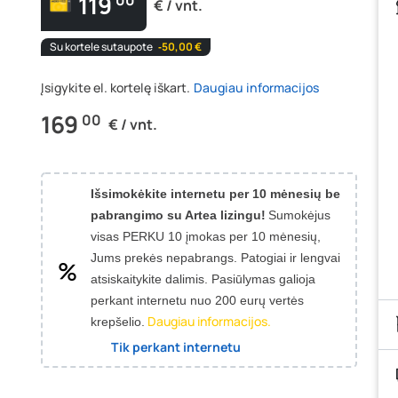
119
00
€ / vnt.
Su kortele sutaupote
‐50,00 €
Įsigykite el. kortelę iškart.
Daugiau informacijos
169
00
€ / vnt.
Išsimokėkite internetu per 10 mėnesių be
pabrangimo su Artea lizingu!
Sumokėjus
visas PERKU 10 įmokas per 10 mėnesių,
Jums prekės nepabrangs.
Patogiai ir lengvai
atsiskaitykite dalimis. Pasiūlymas galioja
perkant internetu nuo 200 eurų vertės
Daugiau informacijos.
krepšelio.
Tik perkant internetu