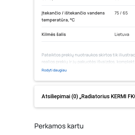
Įtekančio / ištekančio vandens
75 / 65
temperatūra, °C
Kilmės šalis
Lietuva
Pateiktos prekių nuotraukos skirtos tik iliustrac
realios prekių ir jų pakuotės išvaizdos, komplek
medžiaga su aprašymu) yra bendrinio pobūdžio,
Rodyti daugiau
likutis ar kainos internetinėje parduotuvėje bei
prašome vadovautis ta kaina, kuri galioja pirki
Atsiliepimai (0) „Radiatorius KERMI F
Perkamos kartu