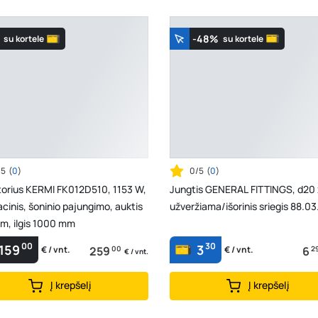
-48%
su kortele
su kortele
/5
(
0
)
0/5
(
0
)
torius KERMI FK012D510, 1153 W,
Jungtis GENERAL FITTINGS, d20 x
cinis, šoninio pajungimo, auktis
užveržiama/išorinis sriegis 88.0
m, ilgis 1000 mm
00
30
159
3
259
00
6
2
€ / vnt.
€ / vnt.
€ / vnt.
Į krepšelį
Į krepšelį