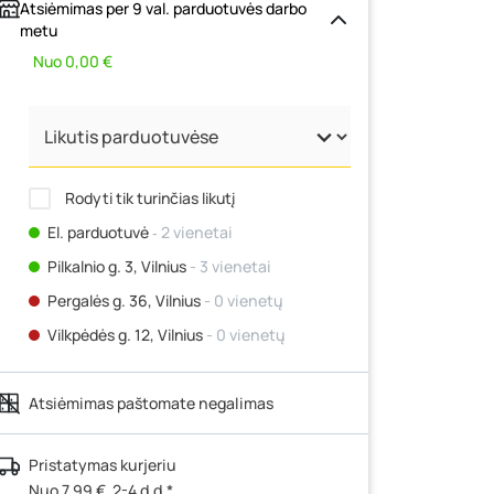
Atsiėmimas per 9 val. parduotuvės darbo
metu
Nuo 0,00 €
Rodyti tik turinčias likutį
El. parduotuvė
‐ 2 vienetai
Pilkalnio g. 3, Vilnius
- 3 vienetai
Pergalės g. 36, Vilnius
- 0 vienetų
Vilkpėdės g. 12, Vilnius
- 0 vienetų
Ateities g. 15, Vilnius
- 0 vienetų
Atsiėmimas paštomate negalimas
Kauno r., Narsiečių k., Vytauto g. 183,
Kaunas
- 3 vienetai
Šilutės pl. 83A, Klaipėda
- 0 vienetų
Pristatymas kurjeriu
Nuo 7,99 €, 2-4 d.d.*