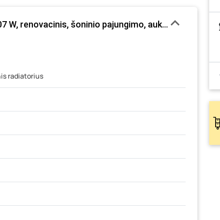
7 W, renovacinis, šoninio pajungimo, aukštis 550 mm, 
s radiatorius