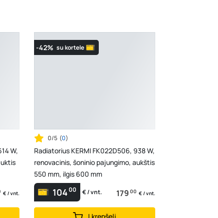
-42%
su kortele
0/5
(
0
)
614 W,
Radiatorius KERMI FK022D506, 938 W,
auktis
renovacinis, šoninio pajungimo, aukštis
550 mm, ilgis 600 mm
00
104
0
179
00
€ / vnt.
€ / vnt.
€ / vnt.
Į krepšelį