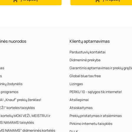
inės nuorodos
Klientų aptarnavimas
Parduotuvių kontaktai
Didmeninė prekyba
gas
Garantinis aptarnavimas ir prekių grąž
s
Global blue tax free
inkų žodynėlis
Lizingas
o programos
PERKU 10 - sąlygos tik internete!
! „Knauf“ prekių ženklas!
Atsiliepimai
ŽI” kortelės taisyklės
Atsiskaitymas
 kortelių MOKI VEŽI, MEISTRUI ir
Prekių pristatymas ir atsiėmimas
S NAMAMS taisyklės
Pirkimo internetu taisyklės
MS NAMAMS” didmeninės kortelės
D.U.K