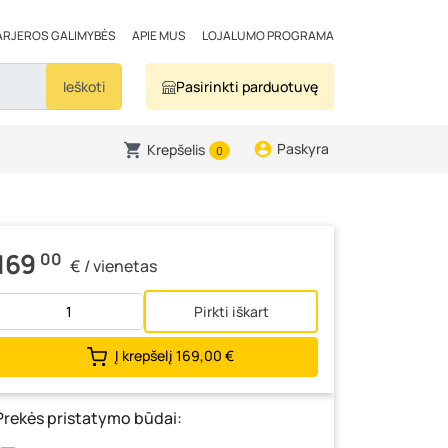
ARJEROS GALIMYBĖS
APIE MUS
LOJALUMO PROGRAMA
Ieškoti
Pasirinkti parduotuvę
Paskyra
Krepšelis
0
169
00
€ / vienetas
Pirkti iškart
Į krepšelį
169,00 €
Prekės pristatymo būdai: