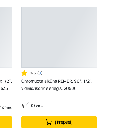
0/5
(
0
)
 1/2'',
Chromuota alkūnė REMER, 90°, 1/2'',
3.535
vidinis/išorinis sriegis, 20500
59
4
€ / vnt.
9
€ / vnt.
Į krepšelį