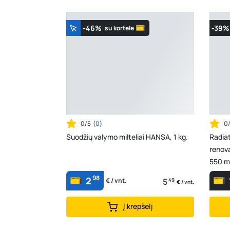
-46%
-39%
su kortele
0/5
(
0
)
0
Suodžių valymo milteliai HANSA, 1 kg.
Radia
renova
550 m
98
2
5
49
€ / vnt.
€ / vnt.
Į krepšelį