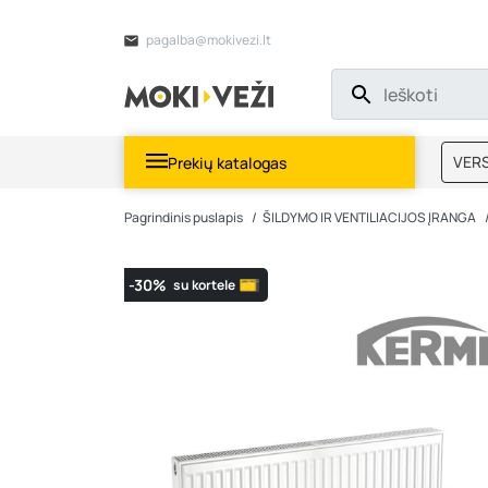
pagalba@mokivezi.lt
VERS
Prekių katalogas
MOKI
Pagrindinis puslapis
ŠILDYMO IR VENTILIACIJOS ĮRANGA
-30%
su kortele