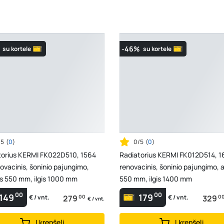
-46%
su kortele
su kortele
/5
(
0
)
0/5
(
0
)
torius KERMI FK022D510, 1564
Radiatorius KERMI FK012D514, 1
ovacinis, šoninio pajungimo,
renovacinis, šoninio pajungimo, 
is 550 mm, ilgis 1000 mm
550 mm, ilgis 1400 mm
00
00
149
179
279
00
329
0
€ / vnt.
€ / vnt.
€ / vnt.
Į krepšelį
Į krepšelį