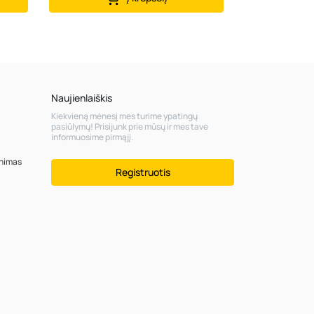
Naujienlaiškis
Kiekvieną mėnesį mes turime ypatingų
pasiūlymų! Prisijunk prie mūsų ir mes tave
informuosime pirmąjį.
inimas
Registruotis