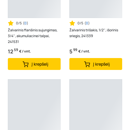
0/5
(
0
)
0/5
(
0
)
Žalvarinis flanšinis sujungimas,
Žalvarinis trišakis, 1/2'', išorinis
3/4'', akumuliacinei talpai,
sriegis, 241339
241531
59
99
12
5
€ / vnt.
€ / vnt.
Į krepšelį
Į krepšelį