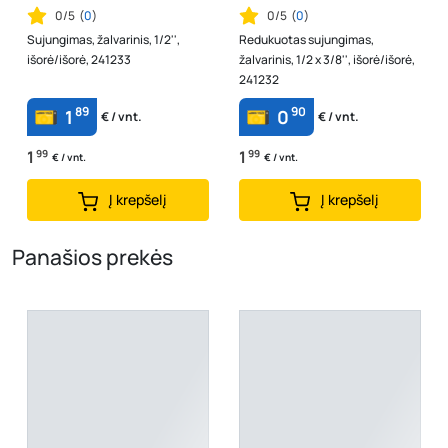
0/5
(
0
)
0/5
(
0
)
Sujungimas, žalvarinis, 1/2'',
Redukuotas sujungimas,
išorė/išorė, 241233
žalvarinis, 1/2 x 3/8'', išorė/išorė,
241232
89
90
1
0
€ / vnt.
€ / vnt.
1
99
1
99
€ / vnt.
€ / vnt.
Į krepšelį
Į krepšelį
Panašios prekės