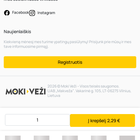
Facebook
Instagram
Naujienlaiškis
Kiekvieną mėnesį mes turime ypatingų pasiūlymų! Prisijunk prie mūsų ir mes
tave informuosime pirmąjį.
Registruotis
2026 © Moki Veži – Visos teisės saugomos.
UAB „Makveža“. Vakarinė g. 105, LT-06275 Vilnius,
Lietuva
Į krepšelį
2,29 €