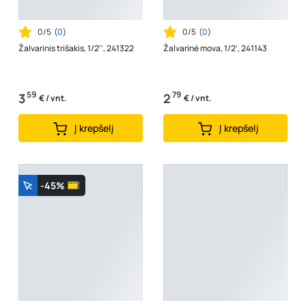
0/5
(
0
)
0/5
(
0
)
Žalvarinis trišakis, 1/2'', 241322
Žalvarinė mova, 1/2', 241143
59
79
3
2
€ / vnt.
€ / vnt.
Į krepšelį
Į krepšelį
-45%