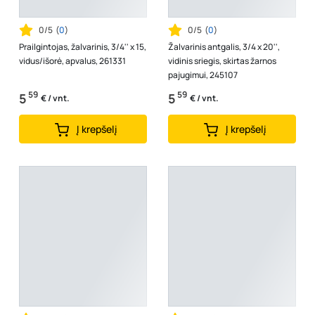
0/5
(
0
)
0/5
(
0
)
Prailgintojas, žalvarinis, 3/4'' x 15,
Žalvarinis antgalis, 3/4 x 20'',
vidus/išorė, apvalus, 261331
vidinis sriegis, skirtas žarnos
pajugimui, 245107
59
59
5
5
€ / vnt.
€ / vnt.
Į krepšelį
Į krepšelį