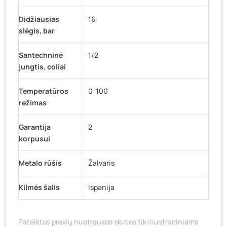
Didžiausias
16
slėgis, bar
Santechninė
1/2
jungtis, coliai
Temperatūros
0-100
režimas
Garantija
2
korpusui
Metalo rūšis
Žalvaris
Kilmės šalis
Ispanija
Pateiktos prekių nuotraukos skirtos tik iliustraciniams