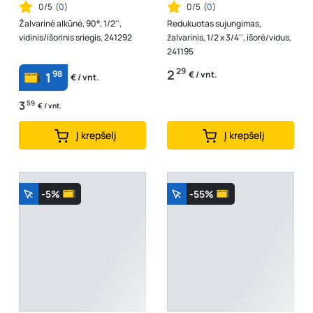
0/5
(
0
)
0/5
(
0
)
Žalvarinė alkūnė, 90°, 1/2'',
Redukuotas sujungimas,
vidinis/išorinis sriegis, 241292
žalvarinis, 1/2 x 3/4'', išorė/vidus,
241195
29
2
98
€ / vnt.
1
€ / vnt.
3
59
€ / vnt.
Į krepšelį
Į krepšelį
-5%
-55%