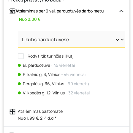
Atsiėmimas per 9 val. parduotuvės darbo metu
Nuo 0,00 €
Rodyti tik turinčias likutį
El. parduotuvė
‐ 45 vienetai
Pilkalnio g. 3, Vilnius
- 46 vienetai
Pergalės g. 36, Vilnius
- 90 vienetų
Vilkpėdės g. 12, Vilnius
- 32 vienetai
Ateities g. 15, Vilnius
- 59 vienetai
Atsiėmimas paštomate
Kauno r., Narsiečių k., Vytauto g. 183, Kaunas
- 26
vienetai
Nuo 1,99 €, 2-4 d.d.*
Šilutės pl. 83A, Klaipėda
- 35 vienetai