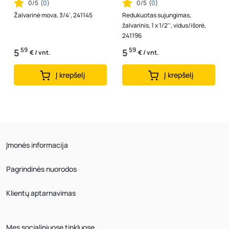
0/5
(
0
)
0/5
(
0
)
Žalvarinė mova, 3/4', 241145
Redukuotas sujungimas,
žalvarinis, 1 x 1/2'', vidus/išorė,
241196
59
59
5
5
€ / vnt.
€ / vnt.
Į krepšelį
Į krepšelį
Įmonės informacija
Pagrindinės nuorodos
Klientų aptarnavimas
Mes socialiniuose tinkluose