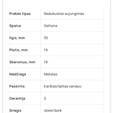
K. Donelaičio g. 17, Rokiškis
- 32 vienetai
Prekės tipas
Redukuotas sujungimas
Šaltupės g. 64, Zarasai
- 34 vienetai
Spalva
Geltona
Ilgis, mm
35
Plotis, mm
19
Skersmuo, mm
19
Medžiaga
Metalas
Paskirtis
Karštas/šaltas vanduo
Garantija
2
Sriegis
išorė/išorė