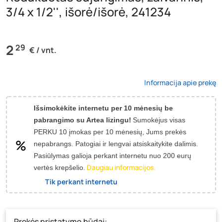
3/4 x 1/2'', išorė/išorė, 241234
2
29
€ / vnt.
Informacija apie prekę
Išsimokėkite internetu per 10 mėnesių be
pabrangimo su Artea lizingu!
Sumokėjus visas
PERKU 10 įmokas per 10 mėnesių, Jums prekės
nepabrangs.
Patogiai ir lengvai atsiskaitykite dalimis.
Pasiūlymas galioja perkant internetu nuo 200 eurų
Daugiau informacijos.
vertės krepšelio.
Tik perkant internetu
Prekės pristatymo būdai: