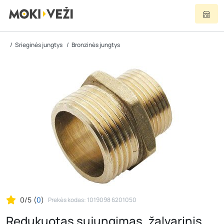
Srieginės jungtys
Bronzinės jungtys
0/5
(
0
)
Prekės kodas: 1019098 6201050
Redukuotas sujungimas, žalvarinis,