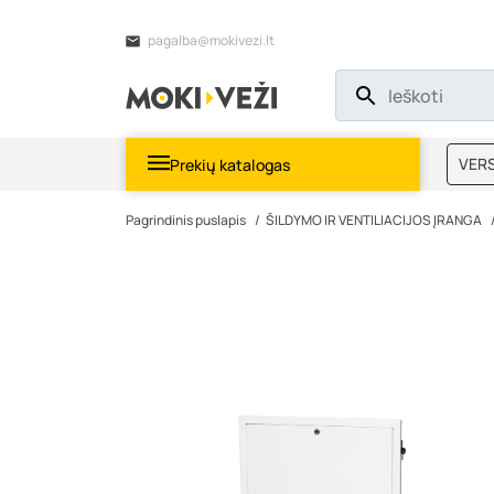
pagalba@mokivezi.lt
VERS
Prekių katalogas
MOKI
Pagrindinis puslapis
ŠILDYMO IR VENTILIACIJOS ĮRANGA