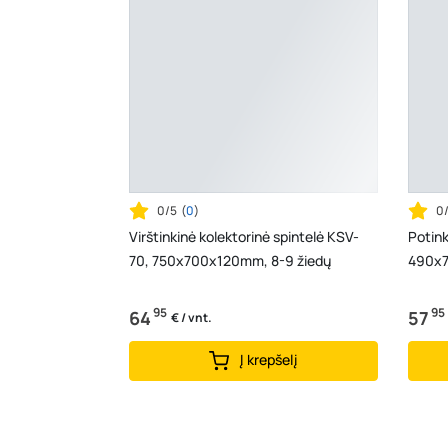
0/5
(
0
)
0
Virštinkinė kolektorinė spintelė KSV-
Potink
70, 750x700x120mm, 8-9 žiedų
490x7
95
95
64
57
€ / vnt.
Į krepšelį