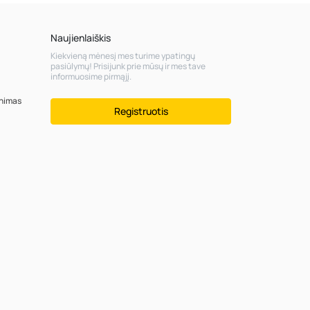
Naujienlaiškis
Kiekvieną mėnesį mes turime ypatingų
pasiūlymų! Prisijunk prie mūsų ir mes tave
informuosime pirmąjį.
inimas
Registruotis