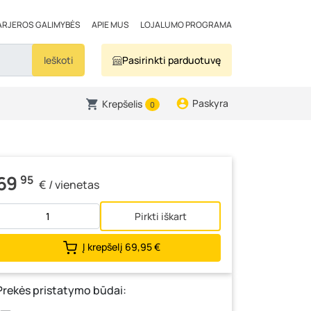
ARJEROS GALIMYBĖS
APIE MUS
LOJALUMO PROGRAMA
Ieškoti
Pasirinkti parduotuvę
Paskyra
Krepšelis
0
69
95
€ / vienetas
Pirkti iškart
Į krepšelį
69,95 €
Prekės pristatymo būdai: