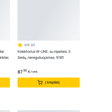
K. Donelaičio g. 17, Rokiškis
- 0 vienetų
Šaltupės g. 64, Zarasai
- 0 vienetų
0/5
(
0
)
iai
Kolektorius W-LINE, su nipeliais, 5
kliai,
žiedų, nereguliuojamas, 9183
90
87
€ / vnt.
Į krepšelį