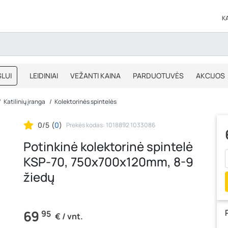
K
LUI
LEIDINIAI
VEŽANTI KAINA
PARDUOTUVĖS
AKCIJOS
BLOGAS
IŠPARDAVIMAS
Katilinių įranga
Kolektorinės spintelės
0/5
(
0
)
Prekės kodas: 1018892 1033086
Potinkinė kolektorinė spintelė
KSP-70, 750x700x120mm, 8-9
žiedų
69
95
€ / vnt.