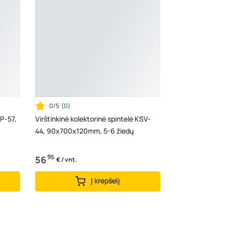
0/5
(
0
)
SP-57,
Virštinkinė kolektorinė spintelė KSV-
44, 90x700x120mm, 5-6 žiedų
95
56
€ / vnt.
Į krepšelį