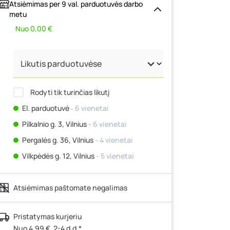
Atsiėmimas per 9 val. parduotuvės darbo
metu
Nuo 0,00 €
Rodyti tik turinčias likutį
El. parduotuvė
‐ 6 vienetai
Pilkalnio g. 3, Vilnius
- 6 vienetai
Pergalės g. 36, Vilnius
- 4 vienetai
Vilkpėdės g. 12, Vilnius
- 5 vienetai
Ateities g. 15, Vilnius
- 6 vienetai
Atsiėmimas paštomate negalimas
Kauno r., Narsiečių k., Vytauto g. 183,
Kaunas
- 5 vienetai
Šilutės pl. 83A, Klaipėda
- 6 vienetai
Pristatymas kurjeriu
Nuo 4,99 €, 2-4 d.d.*