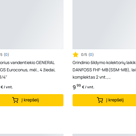
/5
(
0
)
0/5
(
0
)
torius vandentiekio GENERAL
Grindinio šildymo kolektorių laikikl
GS Euroconus, mėl., 4 žiedai,
DANFOSS FHF-MB(SSM-MB), laiki
3/4"
komplektas 2 vnt.,
088U0585/088U0596
99
9
€ / vnt.
€ / vnt.
Į krepšelį
Į krepšelį