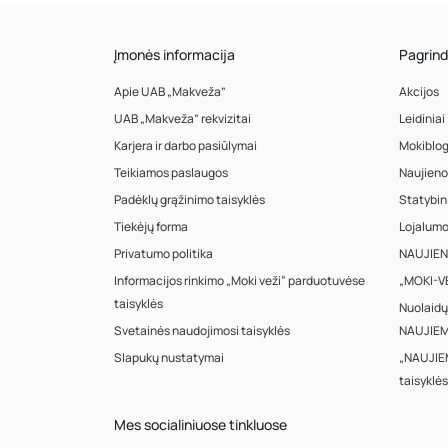
Įmonės informacija
Pagrind
Apie UAB „Makveža”
Akcijos
UAB „Makveža” rekvizitai
Leidiniai
Karjera ir darbo pasiūlymai
Mokiblo
Teikiamos paslaugos
Naujieno
Padėklų grąžinimo taisyklės
Statybin
Tiekėjų forma
Lojalum
Privatumo politika
NAUJIENA
Informacijos rinkimo „Moki veži“ parduotuvėse
„MOKI-VE
taisyklės
Nuolaidų
Svetainės naudojimosi taisyklės
NAUJIEM
Slapukų nustatymai
„NAUJIE
taisyklės
Mes socialiniuose tinkluose