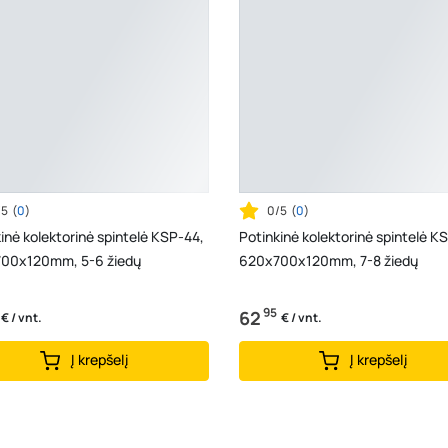
/5
(
0
)
0/5
(
0
)
inė kolektorinė spintelė KSP-44,
Potinkinė kolektorinė spintelė K
00x120mm, 5-6 žiedų
620x700x120mm, 7-8 žiedų
95
62
€ / vnt.
€ / vnt.
Į krepšelį
Į krepšelį