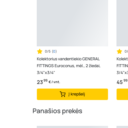
0/5
(
0
)
0
Kolektorius vandentiekio GENERAL
Kolek
FITTINGS Euroconus, mėl., 2 žiedai,
FITTIN
3/4"x3/4"
3/4"x
99
99
23
45
€ / vnt.
Į krepšelį
Panašios prekės