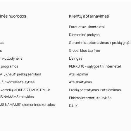
inės nuorodos
Klientų aptarnavimas
Parduotuvių kontaktai
Didmeninė prekyba
gas
Garantinis aptarnavimas ir prekių grąž
s
Global blue tax free
inkų žodynėlis
Lizingas
o programos
PERKU 10 - sąlygos tik internete!
! „Knauf“ prekių ženklas!
Atsiliepimai
ŽI” kortelės taisyklės
Atsiskaitymas
 kortelių MOKI VEŽI, MEISTRUI ir
Prekių pristatymas ir atsiėmimas
S NAMAMS taisyklės
Pirkimo internetu taisyklės
MS NAMAMS” didmeninės kortelės
D.U.K