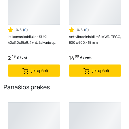
0/5
(
0
)
0/5
(
0
)
Įsukamas kabliukas SUKI,
Antivibracinis kilimėlis WALTECO,
40x3,0x15x9, 4 vnt. žalvario sp.
600 x 600 x 15 mm
49
99
2
14
€ / vnt.
€ / vnt.
Į krepšelį
Į krepšelį
Panašios prekės