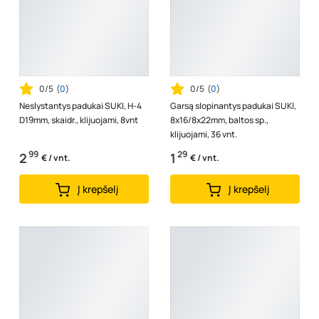
0/5
(
0
)
0/5
(
0
)
Neslystantys padukai SUKI, H-4
Garsą slopinantys padukai SUKI,
D19mm, skaidr., klijuojami, 8vnt
8x16/8x22mm, baltos sp.,
klijuojami, 36 vnt.
99
29
2
1
€ / vnt.
€ / vnt.
Į krepšelį
Į krepšelį