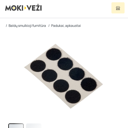
Baldų smulkioji furnitūra
Padukai, apkaustai