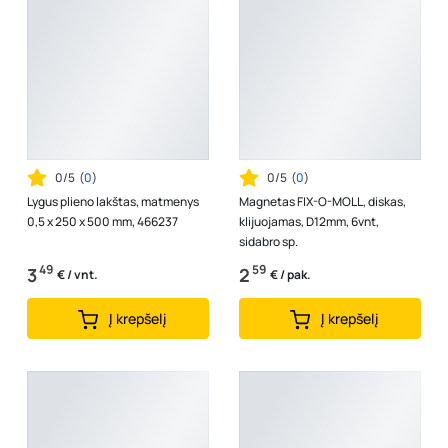
0/5
(
0
)
0/5
(
0
)
Lygus plieno lakštas, matmenys
Magnetas FIX-O-MOLL, diskas,
0,5 x 250 x 500 mm, 466237
klijuojamas, D12mm, 6vnt,
sidabro sp.
49
59
3
2
€ / vnt.
€ / pak.
Į krepšelį
Į krepšelį