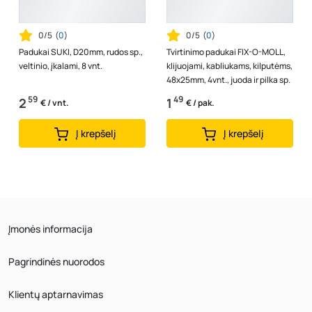
0/5
(
0
)
0/5
(
0
)
Padukai SUKI, D20mm, rudos sp.,
Tvirtinimo padukai FIX-O-MOLL,
veltinio, įkalami, 8 vnt.
klijuojami, kabliukams, kilputėms,
48x25mm, 4vnt., juoda ir pilka sp.
59
49
2
1
€ / vnt.
€ / pak.
Į krepšelį
Į krepšelį
Įmonės informacija
Pagrindinės nuorodos
Klientų aptarnavimas