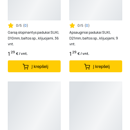
0/5
(
0
)
0/5
(
0
)
Garsą slopinantys padukai SUKI,
Apsauginiai padukai SUKI,
D10mm, baltos sp., klijuojami, 36
D21mm, baltos sp., klijuojami, 9
vnt.
vnt.
29
29
1
1
€ / vnt.
€ / vnt.
Į krepšelį
Į krepšelį