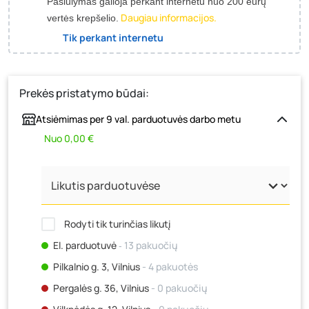
Pasiūlymas galioja perkant internetu nuo 200 eurų
Daugiau informacijos.
vertės krepšelio.
Tik perkant internetu
Prekės pristatymo būdai:
Atsiėmimas per 9 val. parduotuvės darbo metu
Nuo 0,00 €
Rodyti tik turinčias likutį
El. parduotuvė
‐ 13 pakuočių
Pilkalnio g. 3, Vilnius
- 4 pakuotės
Pergalės g. 36, Vilnius
- 0 pakuočių