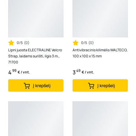
0/5
(
0
)
0/5
(
0
)
Lipni juosta ELECTRALINE Velcro
Antivibracinis kilimėlis WALTECO,
Strap, laidams surišti, ilgis 3 m.,
100 x 100 x 15 mm
71700
99
49
4
3
€ / vnt.
€ / vnt.
Į krepšelį
Į krepšelį