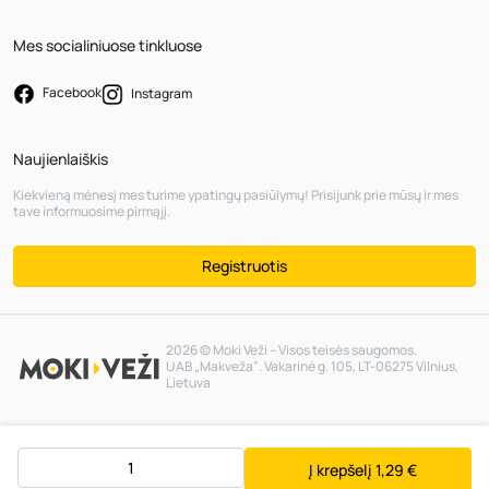
Mes socialiniuose tinkluose
Facebook
Instagram
Naujienlaiškis
Kiekvieną mėnesį mes turime ypatingų pasiūlymų! Prisijunk prie mūsų ir mes
tave informuosime pirmąjį.
Registruotis
2026 © Moki Veži – Visos teisės saugomos.
UAB „Makveža“. Vakarinė g. 105, LT-06275 Vilnius,
Lietuva
Į krepšelį
1,29 €