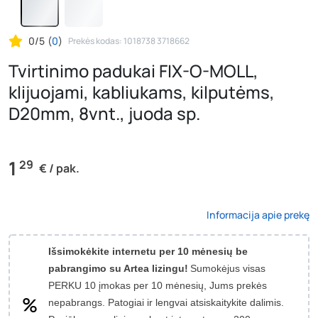
0/5
(
0
)
Prekės kodas: 1018738 3718662
Tvirtinimo padukai FIX-O-MOLL,
klijuojami, kabliukams, kilputėms,
D20mm, 8vnt., juoda sp.
1
29
€ / pak.
Informacija apie prekę
Išsimokėkite internetu per 10 mėnesių be
pabrangimo su Artea lizingu!
Sumokėjus visas
PERKU 10 įmokas per 10 mėnesių, Jums prekės
nepabrangs.
Patogiai ir lengvai atsiskaitykite dalimis.