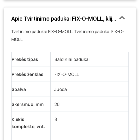
Gedimino g. 54, Tauragė
- 0 pakuočių
Luokės g. 82, Telšiai
- 0 pakuočių
Apie Tvirtinimo padukai FIX-O-MOLL, klijuojami, ka
Veteranų g. 11, Visaginas
- 0 pakuočių
Tvirtinimo padukai FIX-O-MOLL. Tvirtinimo padukai FIX-O-
Baravykų g. 1, Druskininkai
- 0 pakuočių
MOLL
Vilniaus g. 89D, Ukmergė
- 0 pakuočių
K. Donelaičio g. 17, Rokiškis
- 0 pakuočių
Prekės tipas
Baldiniai padukai
Šaltupės g. 64, Zarasai
- 0 pakuočių
Prekės ženklas
FIX-O-MOLL
Spalva
Juoda
Skersmuo, mm
20
Kiekis
8
komplekte, vnt.