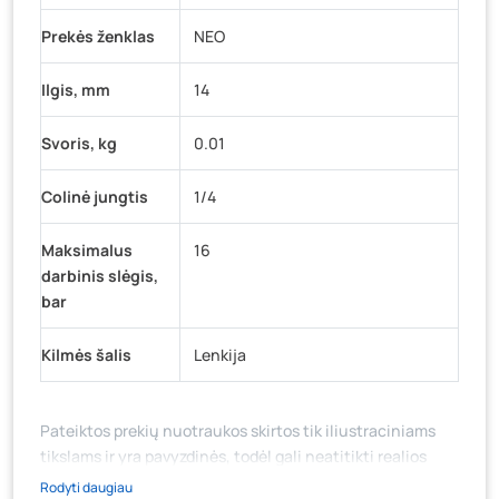
Prekės ženklas
NEO
Ilgis, mm
14
Svoris, kg
0.01
Colinė jungtis
1/4
Maksimalus
16
darbinis slėgis,
bar
Kilmės šalis
Lenkija
Pateiktos prekių nuotraukos skirtos tik iliustraciniams
tikslams ir yra pavyzdinės, todėl gali neatitikti realios
prekių ir jų pakuotės išvaizdos, komplektacijos, spalvos ar
Rodyti daugiau