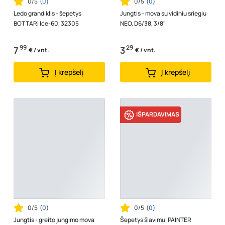
0/5
(
0
)
0/5
(
0
)
Ledo grandiklis - šepetys
Jungtis - mova su vidiniu sriegiu
BOTTARI Ice-60, 32305
NEO, D6/38, 3/8"
99
29
7
3
€ / vnt.
€ / vnt.
Į krepšelį
Į krepšelį
IŠPARDAVIMAS
0/5
(
0
)
0/5
(
0
)
Jungtis - greito jungimo mova
Šepetys šlavimui PAINTER