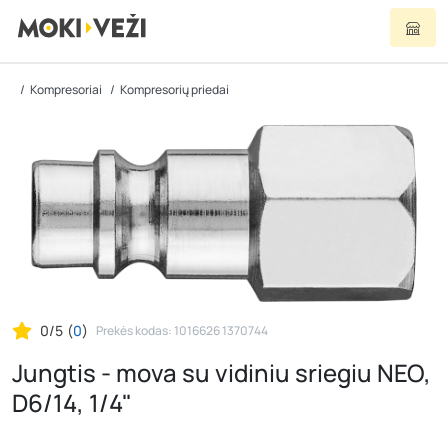
Kompresoriai
Kompresorių priedai
0/5
(
0
)
Prekės kodas: 1016626 1370744
Jungtis - mova su vidiniu sriegiu NEO,
D6/14, 1/4"