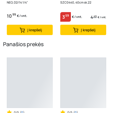
NEO, D2/14 1/4"
SZC0440, 40cm sk.22
99
10
59
€ / vnt.
3
4
49
€ / vnt.
€ / vnt.
Į krepšelį
Į krepšelį
Panašios prekės
0/5
(
0
)
0/5
(
0
)