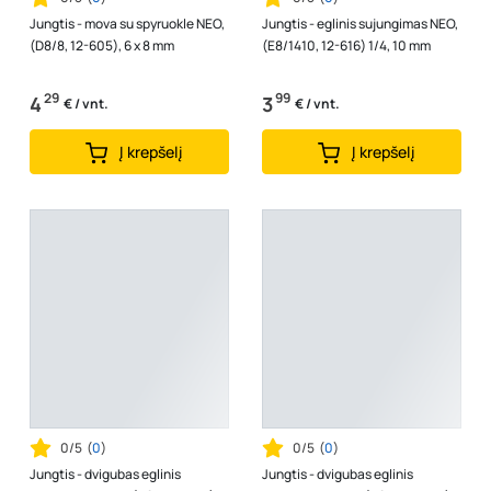
Jungtis - mova su spyruokle NEO,
Jungtis - eglinis sujungimas NEO,
(D8/8, 12-605), 6 x 8 mm
(E8/1410, 12-616) 1/4, 10 mm
29
99
4
3
€ / vnt.
€ / vnt.
Į krepšelį
Į krepšelį
0/5
(
0
)
0/5
(
0
)
Jungtis - dvigubas eglinis
Jungtis - dvigubas eglinis