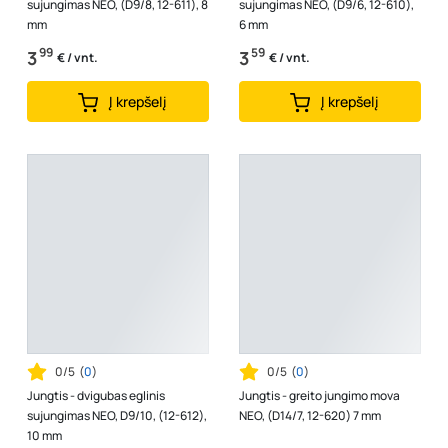
sujungimas NEO, (D9/8, 12-611), 8
sujungimas NEO, (D9/6, 12-610),
mm
6 mm
99
59
3
3
€ / vnt.
€ / vnt.
Į krepšelį
Į krepšelį
0/5
(
0
)
0/5
(
0
)
Jungtis - dvigubas eglinis
Jungtis - greito jungimo mova
sujungimas NEO, D9/10, (12-612),
NEO, (D14/7, 12-620) 7 mm
10 mm