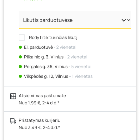
Rodyti tik turinčias likutį
El. parduotuvė
‐ 2 vienetai
Pilkalnio g. 3, Vilnius
- 2 vienetai
Pergalės g. 36, Vilnius
- 5 vienetai
Vilkpėdės g. 12, Vilnius
- 1 vienetas
Ateities g. 15, Vilnius
- 3 vienetai
Atsiėmimas paštomate
Kauno r., Narsiečių k., Vytauto g. 183, Kaunas
- 1
vienetas
Nuo 1,99 €, 2-4 d.d.*
Šilutės pl. 83A, Klaipėda
- 0 vienetų
Pristatymas kurjeriu
Pramonės g. 7, Šiauliai
- 2 vienetai
Nuo 3,49 €, 2-4 d.d.*
Klaipėdos g. 170R, Panevėžys
- 2 vienetai