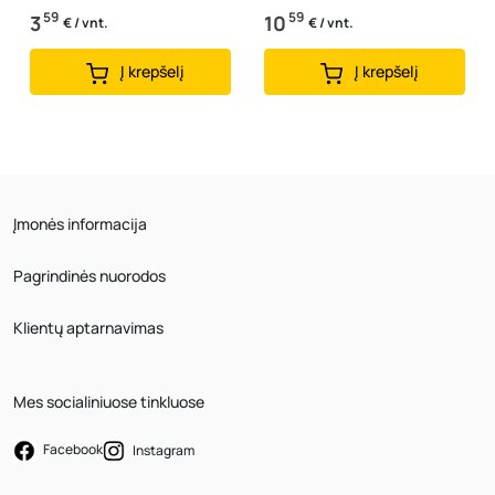
59
59
3
10
€ / vnt.
€ / vnt.
Į krepšelį
Į krepšelį
Įmonės informacija
Pagrindinės nuorodos
Klientų aptarnavimas
Mes socialiniuose tinkluose
Facebook
Instagram