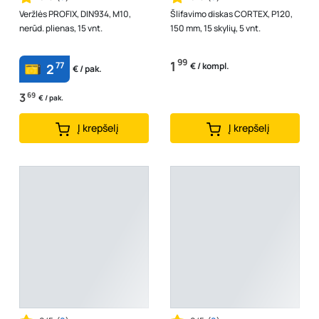
Veržlės PROFIX, DIN934, M10,
Šlifavimo diskas CORTEX, P120,
nerūd. plienas, 15 vnt.
150 mm, 15 skylių, 5 vnt.
99
1
77
€ / kompl.
2
€ / pak.
3
69
€ / pak.
Į krepšelį
Į krepšelį