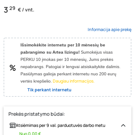
3
29
€ / vnt.
Informacija apie prekę
Išsimokėkite internetu per 10 mėnesių be
pabrangimo su Artea lizingu!
Sumokėjus visas
PERKU 10 įmokas per 10 mėnesių, Jums prekės
nepabrangs.
Patogiai ir lengvai atsiskaitykite dalimis.
Pasiūlymas galioja perkant internetu nuo 200 eurų
Daugiau informacijos.
vertės krepšelio.
Tik perkant internetu
Prekės pristatymo būdai:
Atsiėmimas per 9 val. parduotuvės darbo metu
Nuo 0,00 €