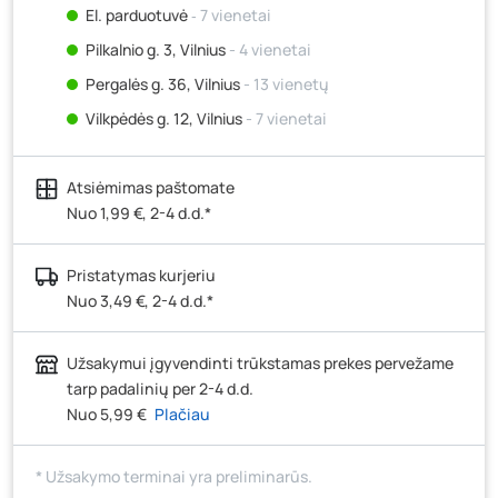
El. parduotuvė
‐ 7 vienetai
Pilkalnio g. 3, Vilnius
- 4 vienetai
Pergalės g. 36, Vilnius
- 13 vienetų
Vilkpėdės g. 12, Vilnius
- 7 vienetai
Ateities g. 15, Vilnius
- 6 vienetai
Atsiėmimas paštomate
Kauno r., Narsiečių k., Vytauto g. 183, Kaunas
- 9
vienetai
Nuo 1,99 €, 2-4 d.d.*
Šilutės pl. 83A, Klaipėda
- 6 vienetai
Pristatymas kurjeriu
Pramonės g. 7, Šiauliai
- 7 vienetai
Nuo 3,49 €, 2-4 d.d.*
Klaipėdos g. 170R, Panevėžys
- 6 vienetai
Santaikos g. 26B, Alytus
- 3 vienetai
Užsakymui įgyvendinti trūkstamas prekes pervežame
J. Basanavičiaus g. 6, Utena
- 4 vienetai
tarp padalinių per 2-4 d.d.
Nuo 5,99 €
Plačiau
Novočėbės k. 3, Kėdainiai
- 7 vienetai
Kauno g. 160, Marijampolė
- 2 vienetai
* Užsakymo terminai yra preliminarūs.
Skuodo g. 41, Mažeikiai
- 4 vienetai