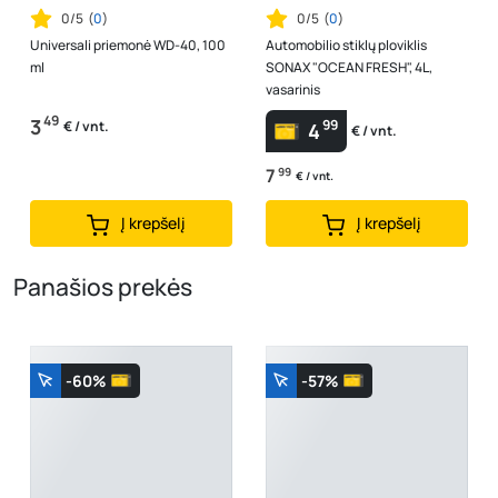
0/5
(
0
)
0/5
(
0
)
Universali priemonė WD-40, 100
Automobilio stiklų ploviklis
ml
SONAX "OCEAN FRESH", 4L,
vasarinis
49
3
99
€ / vnt.
4
€ / vnt.
7
99
€ / vnt.
Į krepšelį
Į krepšelį
Panašios prekės
-60%
-57%