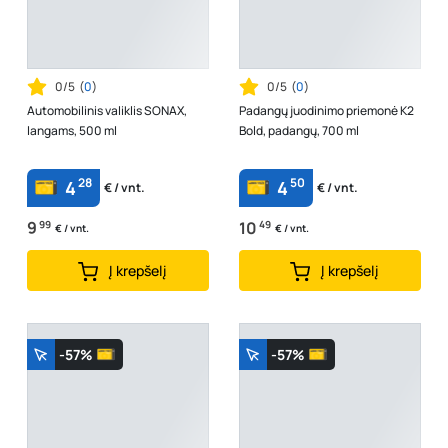
0/5
(
0
)
0/5
(
0
)
Automobilinis valiklis SONAX,
Padangų juodinimo priemonė K2
langams, 500 ml
Bold, padangų, 700 ml
28
50
4
4
€ / vnt.
€ / vnt.
9
99
10
49
€ / vnt.
€ / vnt.
Į krepšelį
Į krepšelį
-57%
-57%