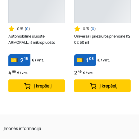
0/5
(
0
)
0/5
(
0
)
Automobilinė šluostė
Universali priežiūros priemonė K2
ARMORALL, iš mikropluošto
07, 50 ml
15
08
2
1
€ / vnt.
€ / vnt.
4
99
2
49
€ / vnt.
€ / vnt.
Į krepšelį
Į krepšelį
Įmonės informacija