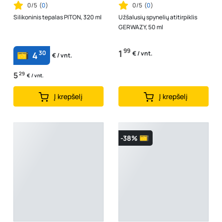
0/5
(
0
)
0/5
(
0
)
Silikoninis tepalas PITON, 320 ml
Užšalusių spynelių atitirpiklis
GERWAZY, 50 ml
99
1
30
€ / vnt.
4
€ / vnt.
5
29
€ / vnt.
Į krepšelį
Į krepšelį
-38%