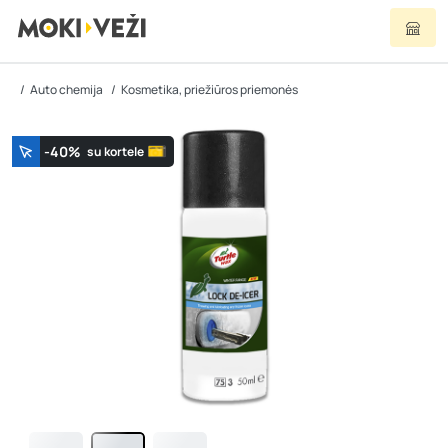
Auto chemija
Kosmetika, priežiūros priemonės
-40%
su kortele