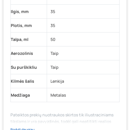
Ilgis, mm
35
Plotis, mm
35
Talpa, ml
50
Aerozolinis
Taip
Su purškikliu
Taip
Kilmės šalis
Lenkija
Medžiaga
Metalas
Pateiktos prekių nuotraukos skirtos tik iliustraciniams
tikslams ir yra pavyzdinės, todėl gali neatitikti realios
prekių ir jų pakuotės išvaizdos, komplektacijos, spalvos ar
Rodyti daugiau