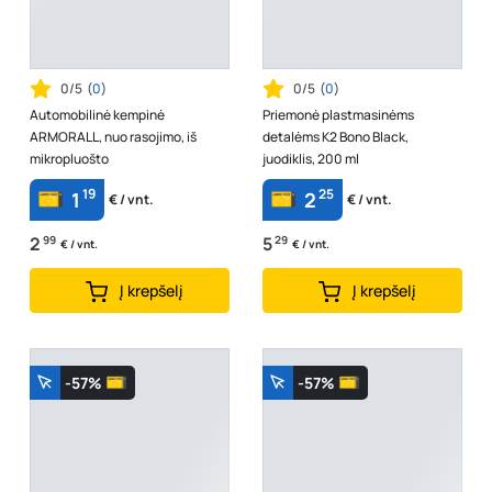
0/5
(
0
)
0/5
(
0
)
Automobilinė kempinė
Priemonė plastmasinėms
ARMORALL, nuo rasojimo, iš
detalėms K2 Bono Black,
mikropluošto
juodiklis, 200 ml
19
25
1
2
€ / vnt.
€ / vnt.
2
99
5
29
€ / vnt.
€ / vnt.
Į krepšelį
Į krepšelį
-57%
-57%