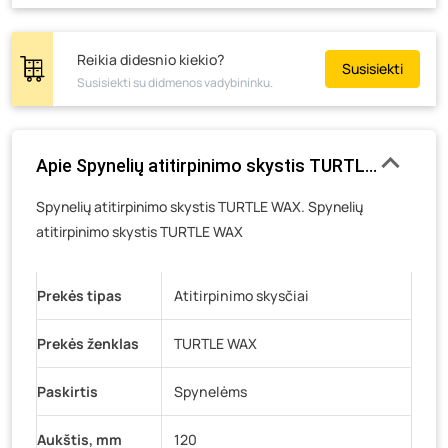
Tiekimo g. 4, Biržai
- 0 vienetų
Žemaičių g. 2, Raseiniai
- 0 vienetų
Reikia didesnio kiekio?
Susisiekti
Susisiekti su didmenos vadybininku.
Pramonės g. 6E, Šilutė
- 0 vienetų
Gedimino g. 54, Tauragė
- 0 vienetų
Luokės g. 82, Telšiai
- 0 vienetų
Apie Spynelių atitirpinimo skystis TURTLE WAX, 50
Veteranų g. 11, Visaginas
- 0 vienetų
Spynelių atitirpinimo skystis TURTLE WAX. Spynelių
Baravykų g. 1, Druskininkai
- 0 vienetų
atitirpinimo skystis TURTLE WAX
Vilniaus g. 89D, Ukmergė
- 0 vienetų
K. Donelaičio g. 17, Rokiškis
- 0 vienetų
Prekės tipas
Atitirpinimo skysčiai
Šaltupės g. 64, Zarasai
- 0 vienetų
Prekės ženklas
TURTLE WAX
Paskirtis
Spynelėms
Aukštis, mm
120