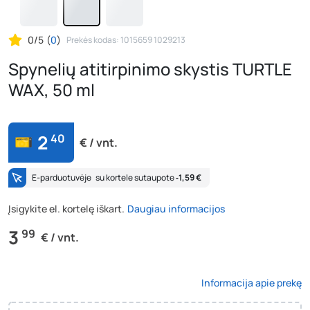
0/5
(
0
)
Prekės kodas: 1015659 1029213
Spynelių atitirpinimo skystis TURTLE
WAX, 50 ml
2
40
€ / vnt.
E-parduotuvėje
su kortele sutaupote
‐1,59 €
Įsigykite el. kortelę iškart.
Daugiau informacijos
3
99
€ / vnt.
Informacija apie prekę