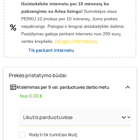
Išsimokėkite internetu per 10 mėnesių be
pabrangimo su Artea lizingu!
Sumokėjus visas
PERKU 10 įmokas per 10 mėnesių, Jums prekės
nepabrangs.
Patogiai ir lengvai atsiskaitykite dalimis.
Pasiūlymas galioja perkant internetu nuo 200 eurų
Daugiau informacijos.
vertės krepšelio.
Tik perkant internetu
Prekės pristatymo būdai:
Atsiėmimas per 9 val. parduotuvės darbo metu
Nuo 0,00 €
Rodyti tik turinčias likutį