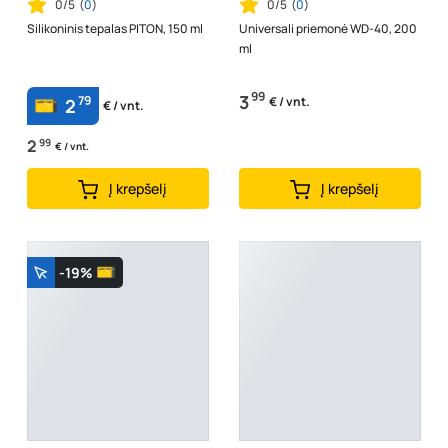
0/5
(
0
)
0/5
(
0
)
Silikoninis tepalas PITON, 150 ml
Universali priemonė WD-40, 200
ml
99
3
79
€ / vnt.
2
€ / vnt.
2
99
€ / vnt.
Į krepšelį
Į krepšelį
-19%