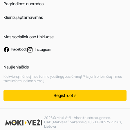
Pagrindinės nuorodos
Klientų aptarnavimas
Mes socialiniuose tinkluose
Facebook
Instagram
Naujienlaiškis
Kiekvieną mėnesį mes turime ypatingų pasiūlymų! Prisijunk prie mūsų ir mes
tave informuosime pirmąjį.
Registruotis
2026 © Moki Veži – Visos teisės saugomos.
UAB „Makveža“. Vakarinė g. 105, LT-06275 Vilnius,
Lietuva