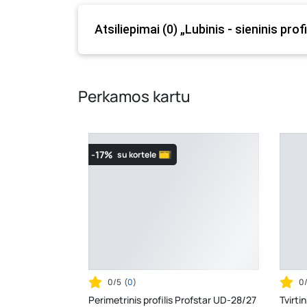
Atsiliepimai (0) „Lubinis - sieninis p
Perkamos kartu
-17%
su kortele
0/5
(
0
)
0
Perimetrinis profilis Profstar UD-28/27
Tvirt