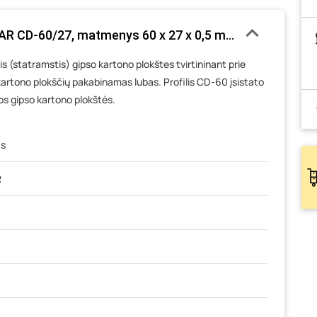
TAR CD-60/27, matmenys 60 x 27 x 0,5 mm, ilgis - 4 m
s (statramstis) gipso kartono plokštes tvirtininant prie
o kartono plokščių pakabinamas lubas. Profilis CD-60 įsistato
mos gipso kartono plokštės.
is
R