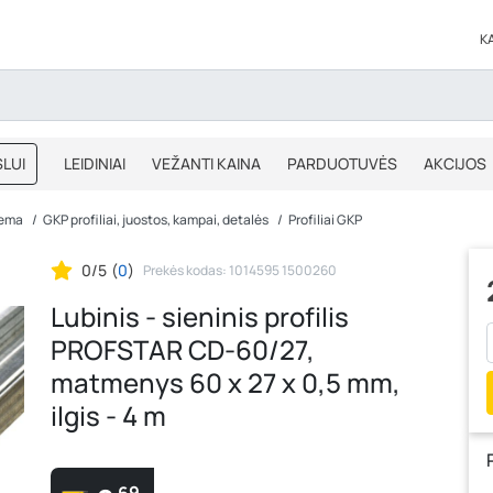
K
LUI
LEIDINIAI
VEŽANTI KAINA
PARDUOTUVĖS
AKCIJOS
BLOGAS
IŠPARDAVIMAS
tema
GKP profiliai, juostos, kampai, detalės
Profiliai GKP
0/5
(
0
)
Prekės kodas: 1014595 1500260
Lubinis - sieninis profilis
PROFSTAR CD-60/27,
matmenys 60 x 27 x 0,5 mm,
ilgis - 4 m