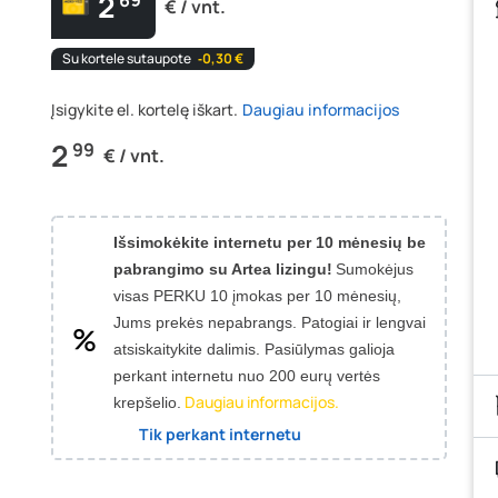
2
69
€ / vnt.
Su kortele sutaupote
‐0,30 €
Įsigykite el. kortelę iškart.
Daugiau informacijos
2
99
€ / vnt.
Išsimokėkite internetu per 10 mėnesių be
pabrangimo su Artea lizingu!
Sumokėjus
visas PERKU 10 įmokas per 10 mėnesių,
Jums prekės nepabrangs.
Patogiai ir lengvai
atsiskaitykite dalimis. Pasiūlymas galioja
perkant internetu nuo 200 eurų vertės
Daugiau informacijos.
krepšelio.
Tik perkant internetu