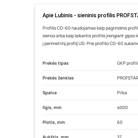
Apie Lubinis - sieninis profilis PROFS
Profilis CD-60 naudojamas kaip pagrindinis profili
sienos arba kaip laikantis profilis įrengiant gips
į perimetrinį profilį UD. Prie profilio CD-60 suka
Prekės tipas
GKP profil
Prekės ženklas
PROFSTA
Spalva
Pilka
Ilgis, mm
4000
Plotis, mm
60
Aukštis, mm
27