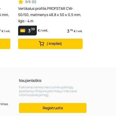
0/5
(
0
)
-
Vertikalus profilis PROFSTAR CW-
,5 mm,
50/50, matmenys 48,8 x 50 x 0,5 mm,
ilgis - 4 m
39
3
9
3
79
€ / vnt.
€ / vnt.
€ / vnt.
Į krepšelį
Naujienlaiškis
Kiekvieną mėnesį mes turime ypatingų
pasiūlymų! Prisijunk prie mūsų ir mes tave
informuosime pirmąjį.
inimas
Registruotis