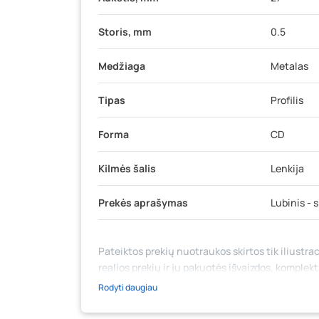
Storis, mm
0.5
Medžiaga
Metalas
Tipas
Profilis
Forma
CD
Kilmės šalis
Lenkija
Prekės aprašymas
Lubinis - s
Pateiktos prekių nuotraukos skirtos tik iliustrac
realios prekių ir jų pakuotės išvaizdos, komplek
medžiaga su aprašymu) yra bendrinio pobūdžio,
Rodyti daugiau
likutis ar kainos internetinėje parduotuvėje bei
prašome vadovautis ta kaina, kuri galioja pirki