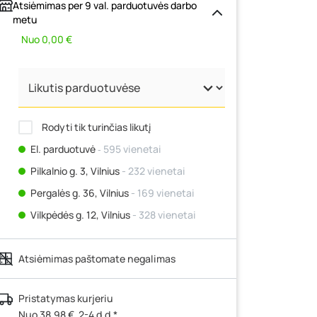
Atsiėmimas per 9 val. parduotuvės darbo
metu
Nuo 0,00 €
Rodyti tik turinčias likutį
El. parduotuvė
‐ 595 vienetai
Pilkalnio g. 3, Vilnius
- 232 vienetai
Pergalės g. 36, Vilnius
- 169 vienetai
Vilkpėdės g. 12, Vilnius
- 328 vienetai
Ateities g. 15, Vilnius
- 332 vienetai
Atsiėmimas paštomate negalimas
Kauno r., Narsiečių k., Vytauto g. 183,
Kaunas
- 277 vienetai
Šilutės pl. 83A, Klaipėda
- 327 vienetai
Pristatymas kurjeriu
Nuo 38,98 €, 2-4 d.d.*