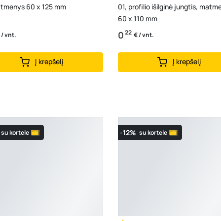
atmenys 60 x 125 mm
01, profilio išilginė jungtis, mat
60 x 110 mm
22
0
 / vnt.
€ / vnt.
Į krepšelį
Į krepšelį
-12%
su kortele
su kortele