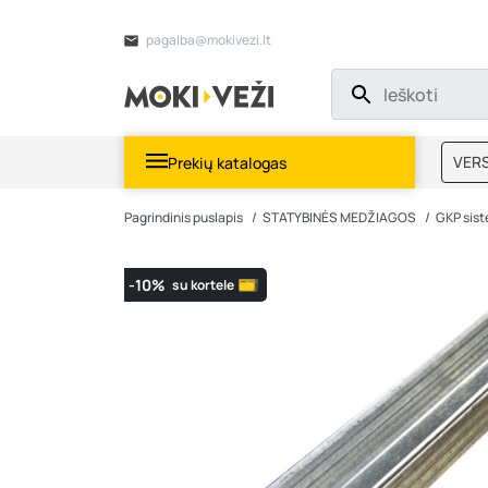
pagalba@mokivezi.lt
VERS
Prekių katalogas
MOKI
Pagrindinis puslapis
STATYBINĖS MEDŽIAGOS
GKP sis
-10%
su kortele