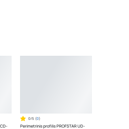
is - 4 m“
0/5
(
0
)
 CD-
Perimetrinis profilis PROFSTAR UD-