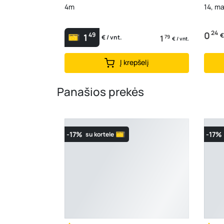
4m
14, m
24
0
49
€
1
1
79
€ / vnt.
€ / vnt.
Į krepšelį
Panašios prekės
-17%
-17%
su kortele