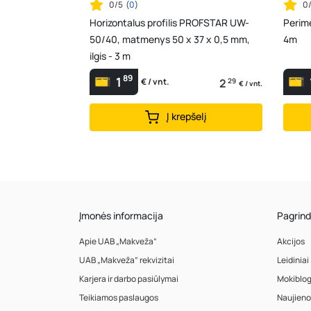
0/5
(
0
)
0
Horizontalus profilis PROFSTAR UW-
Perime
50/40, matmenys 50 x 37 x 0,5 mm,
4m
ilgis - 3 m
89
1
2
29
€ / vnt.
€ / vnt.
Į krepšelį
Įmonės informacija
Pagrind
Apie UAB „Makveža”
Akcijos
UAB „Makveža” rekvizitai
Leidiniai
Karjera ir darbo pasiūlymai
Mokiblo
Teikiamos paslaugos
Naujieno