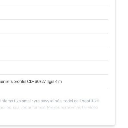
ieninis profilis CD-60/27 Ilgis 4 m
iniams tikslams ir yra pavyzdinės, todėl gali neatitikti
tacijos, spalvos ar formos. Prekės aprašymas (ar video
 jame nebūtinai paminėtos visos prekės savybės. Prekių
 fizinėse parduotuvėse tam tikrais atvejais gali nesutapti,
mo metu.