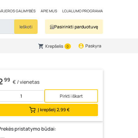
ARJEROS GALIMYBĖS
APIE MUS
LOJALUMO PROGRAMA
Ieškoti
Pasirinkti parduotuvę
Paskyra
Krepšelis
0
2
99
€ / vienetas
Pirkti iškart
Į krepšelį
2,99 €
Prekės pristatymo būdai: