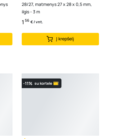
menys
28/27, matmenys 27 x 28 x 0,5 mm,
ilgis - 3 m
56
1
€ / vnt.
Į krepšelį
-11%
su kortele