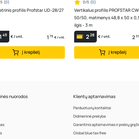
/5
(
0
)
0/5
(
0
)
trinis profilis Profstar UD-28/27
Vertikalus profilis PROFSTAR CW
50/50, matmenys 48,8 x 50 x 0
ilgis - 3 m
49
28
1
2
1
79
2
5
€ / vnt.
€ / vnt.
€ / vnt.
Į krepšelį
Į krepšelį
inės nuorodos
Klientų aptarnavimas
Parduotuvių kontaktai
Didmeninė prekyba
gas
Garantinis aptarnavimas ir prekių grąž
s
Global blue tax free