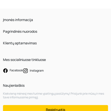
Įmonės informacija
Pagrindinės nuorodos
Klientų aptarnavimas
Mes socialiniuose tinkluose
Facebook
Instagram
Naujienlaiškis
Kiekvieną mėnesį mes turime ypatingų pasiūlymų! Prisijunk prie mūsų ir mes
tave informuosime pirmąjį.
Registruotis