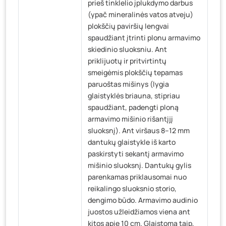
prieš tinklelio įplukdymo darbus
(ypač mineralinės vatos atveju)
plokščių paviršių lengvai
spaudžiant įtrinti plonu armavimo
skiedinio sluoksniu. Ant
priklijuotų ir pritvirtintų
smeigėmis plokščių tepamas
paruoštas mišinys (lygia
glaistyklės briauna, stipriau
spaudžiant, padengti ploną
armavimo mišinio rišantįjį
sluoksnį). Ant viršaus 8–12 mm
dantukų glaistykle iš karto
paskirstyti sekantį armavimo
mišinio sluoksnį. Dantukų gylis
parenkamas priklausomai nuo
reikalingo sluoksnio storio,
dengimo būdo. Armavimo audinio
juostos užleidžiamos viena ant
kitos apie 10 cm. Glaistoma taip,