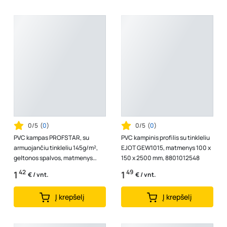
0/5
(
0
)
0/5
(
0
)
PVC kampas PROFSTAR, su
PVC kampinis profilis su tinkleliu
armuojančiu tinkleliu 145g/m²,
EJOT GEW1015, matmenys 100 x
geltonos spalvos, matmenys
150 x 2500 mm, 8801012548
2500 x 150 x 100 mm
42
49
1
1
€ / vnt.
€ / vnt.
Į krepšelį
Į krepšelį