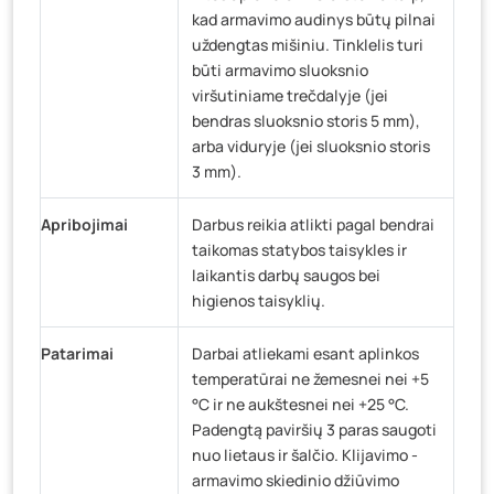
kad armavimo audinys būtų pilnai
uždengtas mišiniu. Tinklelis turi
būti armavimo sluoksnio
viršutiniame trečdalyje (jei
bendras sluoksnio storis 5 mm),
arba viduryje (jei sluoksnio storis
3 mm).
Apribojimai
Darbus reikia atlikti pagal bendrai
taikomas statybos taisykles ir
laikantis darbų saugos bei
higienos taisyklių.
Patarimai
Darbai atliekami esant aplinkos
temperatūrai ne žemesnei nei +5
°C ir ne aukštesnei nei +25 °C.
Padengtą paviršių 3 paras saugoti
nuo lietaus ir šalčio. Klijavimo -
armavimo skiedinio džiūvimo