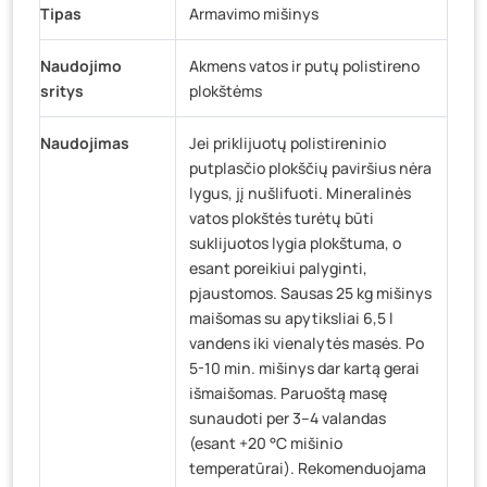
Tipas
Armavimo mišinys
Naudojimo
Akmens vatos ir putų polistireno
sritys
plokštėms
Naudojimas
Jei priklijuotų polistireninio
putplasčio plokščių paviršius nėra
lygus, jį nušlifuoti. Mineralinės
vatos plokštės turėtų būti
suklijuotos lygia plokštuma, o
esant poreikiui palyginti,
pjaustomos. Sausas 25 kg mišinys
maišomas su apytiksliai 6,5 l
vandens iki vienalytės masės. Po
5-10 min. mišinys dar kartą gerai
išmaišomas. Paruoštą masę
sunaudoti per 3–4 valandas
(esant +20 °C mišinio
temperatūrai). Rekomenduojama