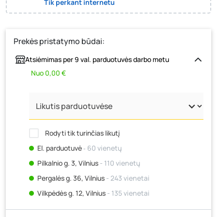
Tik perkant internetu
Prekės pristatymo būdai:
Atsiėmimas per 9 val. parduotuvės darbo metu
Nuo 0,00 €
Rodyti tik turinčias likutį
El. parduotuvė
‐ 60 vienetų
Pilkalnio g. 3, Vilnius
- 110 vienetų
Pergalės g. 36, Vilnius
- 243 vienetai
Vilkpėdės g. 12, Vilnius
- 135 vienetai
Ateities g. 15, Vilnius
- 46 vienetai