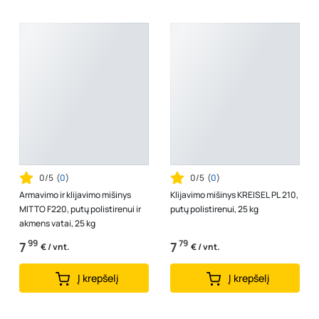
0/5
(
0
)
0/5
(
0
)
Armavimo ir klijavimo mišinys
Klijavimo mišinys KREISEL PL 210,
MITTO F220, putų polistirenui ir
putų polistirenui, 25 kg
akmens vatai, 25 kg
99
79
7
7
€ / vnt.
€ / vnt.
Į krepšelį
Į krepšelį