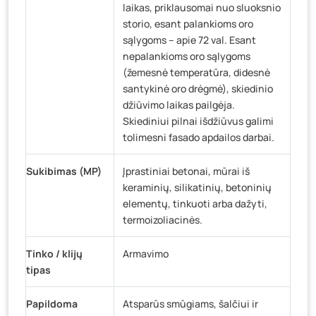
laikas, priklausomai nuo sluoksnio
storio, esant palankioms oro
sąlygoms – apie 72 val. Esant
nepalankioms oro sąlygoms
(žemesnė temperatūra, didesnė
santykinė oro drėgmė), skiedinio
džiūvimo laikas pailgėja.
Skiediniui pilnai išdžiūvus galimi
tolimesni fasado apdailos darbai.
Sukibimas (MP)
Įprastiniai betonai, mūrai iš
keraminių, silikatinių, betoninių
elementų, tinkuoti arba dažyti,
termoizoliacinės.
Tinko / klijų
Armavimo
tipas
Papildoma
Atsparūs smūgiams, šalčiui ir