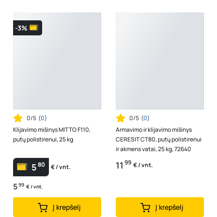
-3%
0/5
(
0
)
0/5
(
0
)
Klijavimo mišinys MITTO F110,
Armavimo ir klijavimo mišinys
putų polistirenui, 25 kg
CERESIT CT80, putų polistirenui
ir akmens vatai, 25 kg, 72640
99
11
80
€ / vnt.
5
€ / vnt.
5
99
€ / vnt.
Į krepšelį
Į krepšelį