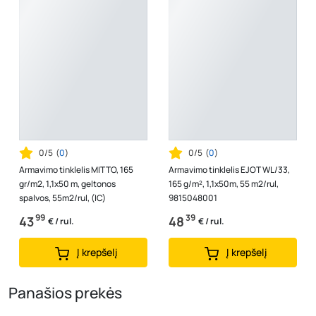
0/5
(
0
)
0/5
(
0
)
Armavimo tinklelis MITTO, 165
Armavimo tinklelis EJOT WL/33,
gr/m2, 1,1x50 m, geltonos
165 g/m², 1,1x50m, 55 m2/rul,
spalvos, 55m2/rul, (IC)
9815048001
99
39
43
48
€ / rul.
€ / rul.
Į krepšelį
Į krepšelį
Panašios prekės