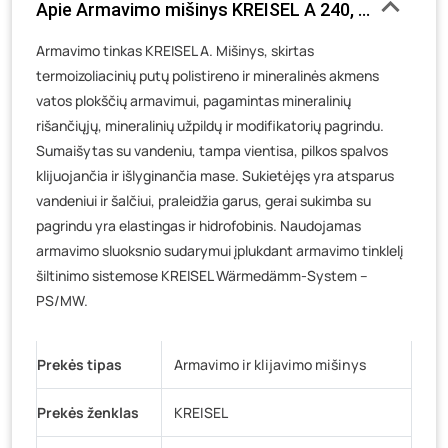
Apie Armavimo mišinys KREISEL A 240, su sintetiniu 
Veteranų g. 11, Visaginas
- 41 vienetas
Armavimo tinkas KREISEL A. Mišinys, skirtas
Baravykų g. 1, Druskininkai
- 78 vienetai
termoizoliacinių putų polistireno ir mineralinės akmens
Vilniaus g. 89D, Ukmergė
- 77 vienetai
vatos plokščių armavimui, pagamintas mineralinių
K. Donelaičio g. 17, Rokiškis
- 24 vienetai
rišančiųjų, mineralinių užpildų ir modifikatorių pagrindu.
Šaltupės g. 64, Zarasai
- 110 vienetų
Sumaišytas su vandeniu, tampa vientisa, pilkos spalvos
klijuojančia ir išlyginančia mase. Sukietėjęs yra atsparus
vandeniui ir šalčiui, praleidžia garus, gerai sukimba su
pagrindu yra elastingas ir hidrofobinis. Naudojamas
armavimo sluoksnio sudarymui įplukdant armavimo tinklelį
šiltinimo sistemose KREISEL Wärmedämm-System –
PS/MW.
Prekės tipas
Armavimo ir klijavimo mišinys
Prekės ženklas
KREISEL