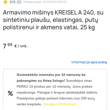
0/5
(
0
)
Prekės kodas: 1014523 3100070
Armavimo mišinys KREISEL A 240, su
sintetiniu plaušu, elastingas, putų
polistirenui ir akmens vatai, 25 kg
7
99
€ / vnt.
Informacija apie prekę
Išsimokėkite internetu per 10 mėnesių be
pabrangimo su Artea lizingu!
Sumokėjus visas
PERKU 10 įmokas per 10 mėnesių, Jums prekės
nepabrangs.
Patogiai ir lengvai atsiskaitykite dalimis.
Pasiūlymas galioja perkant internetu nuo 200 eurų
Daugiau informacijos.
vertės krepšelio.