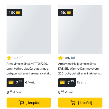
-11%
-9%
0/5
(
0
)
0/5
(
0
)
Armavimo mišinys MITTO F240,
Armavimo ir klijavimo mišinys
su sintetiniu plaušu, elastingas,
KREISEL Warme-Dammsystem
putų polistirenui ir akmens vatai,
220, putų polistirenui ir akmens
25 kg
vatai, 25 kg
99
39
7
7
€ / vnt.
€ / vnt.
8
99
8
09
€ / vnt.
€ / vnt.
Į krepšelį
Į krepšelį