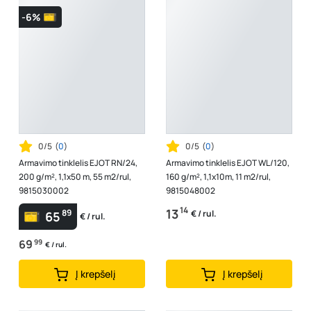
-6%
0/5
(
0
)
0/5
(
0
)
Armavimo tinklelis EJOT RN/24,
Armavimo tinklelis EJOT WL/120,
200 g/m², 1,1x50 m, 55 m2/rul,
160 g/m², 1,1x10m, 11 m2/rul,
9815030002
9815048002
14
13
89
€ / rul.
65
€ / rul.
69
99
€ / rul.
Į krepšelį
Į krepšelį