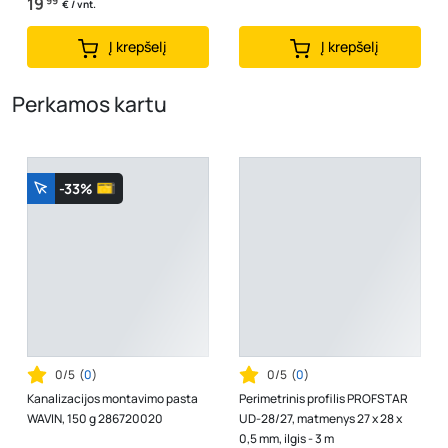
19
99
€ / vnt.
Į krepšelį
Į krepšelį
Perkamos kartu
-33%
0/5
(
0
)
0/5
(
0
)
Kanalizacijos montavimo pasta
Perimetrinis profilis PROFSTAR
WAVIN, 150 g 286720020
UD-28/27, matmenys 27 x 28 x
0,5 mm, ilgis - 3 m