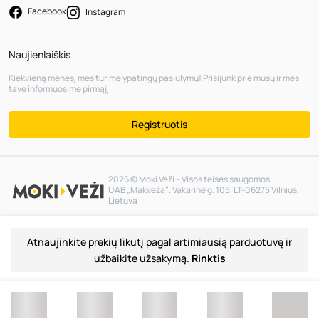
Facebook
Instagram
Naujienlaiškis
Kiekvieną mėnesį mes turime ypatingų pasiūlymų! Prisijunk prie mūsų ir mes
tave informuosime pirmąjį.
Registruotis
2026 © Moki Veži – Visos teisės saugomos.
UAB „Makveža“. Vakarinė g. 105, LT-06275 Vilnius,
Lietuva
Atnaujinkite prekių likutį pagal artimiausią parduotuvę ir
užbaikite užsakymą.
Rinktis