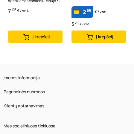
skiedžiamas vandeniu: viduje 3:1,
išorėje 1:1
29
7
66
€ / vnt.
2
€ / vnt.
3
29
€ / vnt.
Į krepšelį
Į krepšelį
Įmonės informacija
Pagrindinės nuorodos
Klientų aptarnavimas
Mes socialiniuose tinkluose