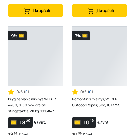
Į krepšelį
Į krepšelį
-9%
-7%
0/5
(
0
)
0/5
(
0
)
Išlyginamasis mišinys WEBER
Remontinis mišinys, WEBER
4400, 0-30 mm, greitai
Outdoor Repair, 5 kg, 1013725
stingstantis, 20 kg, 1013847
29
19
18
10
€ / vnt.
€ / vnt.
19
99
10
99
€ / vnt.
€ / vnt.