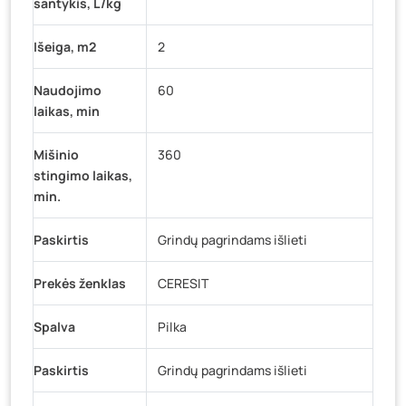
santykis, L/kg
Išeiga, m2
2
Naudojimo
60
laikas, min
Mišinio
360
stingimo laikas,
min.
Paskirtis
Grindų pagrindams išlieti
Prekės ženklas
CERESIT
Spalva
Pilka
Paskirtis
Grindų pagrindams išlieti