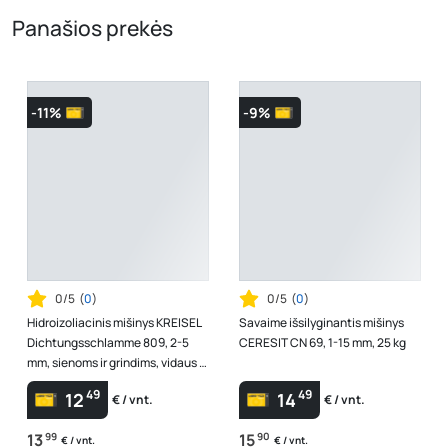
Panašios prekės
-11%
-9%
0/5
(
0
)
0/5
(
0
)
Hidroizoliacinis mišinys KREISEL
Savaime išsilyginantis mišinys
Dichtungsschlamme 809, 2-5
CERESIT CN 69, 1-15 mm, 25 kg
mm, sienoms ir grindims, vidaus ir
išorės darbams, 25 kg
49
49
12
14
€ / vnt.
€ / vnt.
13
99
15
90
€ / vnt.
€ / vnt.