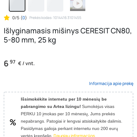
0/5
(
0
)
Prekės kodas: 1014416 3101455
Išlyginamasis mišinys CERESIT CN80,
5-80 mm, 25 kg
6
97
€ / vnt.
Informacija apie prekę
Išsimokėkite internetu per 10 mėnesių be
pabrangimo su Artea lizingu!
Sumokėjus visas
PERKU 10 įmokas per 10 mėnesių, Jums prekės
nepabrangs.
Patogiai ir lengvai atsiskaitykite dalimis.
Pasiūlymas galioja perkant internetu nuo 200 eurų
Daugiau informacijos.
vertės krepšelio.