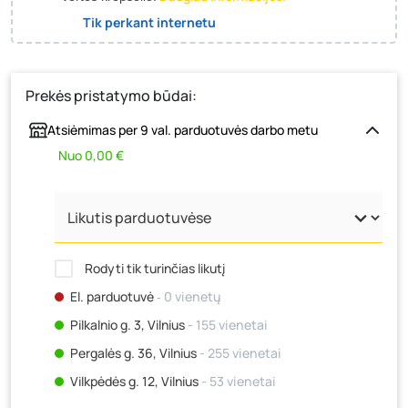
Tik perkant internetu
Prekės pristatymo būdai:
Atsiėmimas per 9 val. parduotuvės darbo metu
Nuo 0,00 €
Rodyti tik turinčias likutį
El. parduotuvė
‐ 0 vienetų
Pilkalnio g. 3, Vilnius
- 155 vienetai
Pergalės g. 36, Vilnius
- 255 vienetai
Vilkpėdės g. 12, Vilnius
- 53 vienetai