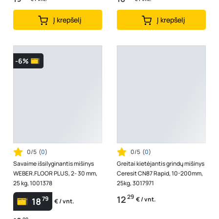
Į krepšelį
Į krepšelį
-6%
0/5
(
0
)
0/5
(
0
)
Savaime išsilyginantis mišinys
Greitai kietėjantis grindų mišinys
WEBER.FLOOR PLUS, 2- 30 mm,
Ceresit CN87 Rapid, 10-200mm,
25 kg, 1001378
25kg, 3017971
29
12
79
€ / vnt.
18
€ / vnt.