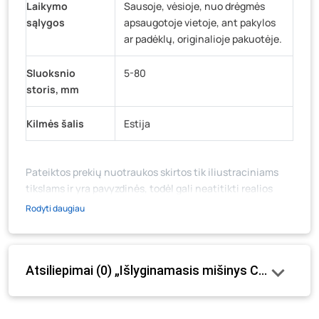
Laikymo
Sausoje, vėsioje, nuo drėgmės
sąlygos
apsaugotoje vietoje, ant pakylos
ar padėklų, originalioje pakuotėje.
Sluoksnio
5-80
storis, mm
Kilmės šalis
Estija
Pateiktos prekių nuotraukos skirtos tik iliustraciniams
tikslams ir yra pavyzdinės, todėl gali neatitikti realios
prekių ir jų pakuotės išvaizdos, komplektacijos, spalvos ar
Rodyti daugiau
formos. Prekės aprašymas (ar video medžiaga su
aprašymu) yra bendrinio pobūdžio, jame nebūtinai
paminėtos visos prekės savybės. Prekių likutis ar kainos
Atsiliepimai (0) „Išlyginamasis mišinys CERESIT C
internetinėje parduotuvėje bei fizinėse parduotuvėse
tam tikrais atvejais gali nesutapti, prašome vadovautis ta
kaina, kuri galioja pirkimo metu.