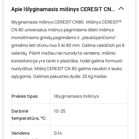
Luokės g. 82, Telšiai
- 0 vienetų
Apie Išlyginamasis mišinys CERESIT CN80, 5-80 m
Veteranų g. 11, Visaginas
- 86 vienetai
Išlyginamasis mišinys CERESIT CN80. Mišinys CERESIT®
Baravykų g. 1, Druskininkai
- 0 vienetų
CN 80 universalus mišinys pagrindams išlieti mišinys
Vilniaus g. 89D, Ukmergė
- 0 vienetų
monolitiniams grindų pagrindams ir „plaukiojančioms“
K. Donelaičio g. 17, Rokiškis
- 0 vienetų
grindims lieti storiu nuo 5 iki 80 mm. Galima vaikščioti po 6
Šaltupės g. 64, Zarasai
- 0 vienetų
valandų. Pilant mažiau nei nurodyta vandens, mišinio
konsistencija yra tanki ir plastiška, todėl galima formuoti
nuolydžius. Mišinį CERESIT CN 80 galima naudoti ir lauko
sąlygomis. Galimas pakuotės dydis: 25 kg maišai.
Prekės tipas
Išlyginamasis mišinys
Darbinė
10-25
temperatūra, °C
Vandens
0,14