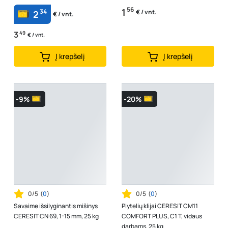
56
1
34
€ / vnt.
2
€ / vnt.
3
49
€ / vnt.
Į krepšelį
Į krepšelį
-9%
-20%
0/5
(
0
)
0/5
(
0
)
Savaime išsilyginantis mišinys
Plytelių klijai CERESIT CM11
CERESIT CN 69, 1-15 mm, 25 kg
COMFORT PLUS, C1 T, vidaus
darbams, 25 kg