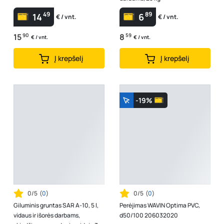
49
89
14
6
€ / vnt.
€ / vnt.
15
90
8
59
€ / vnt.
€ / vnt.
Į krepšelį
Į krepšelį
-19%
0/5
(
0
)
0/5
(
0
)
Giluminis gruntas SAR A-10, 5 l,
Perėjimas WAVIN Optima PVC,
vidaus ir išorės darbams,
d50/100 206032020