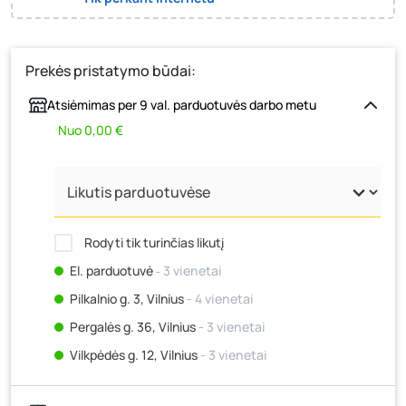
Prekės pristatymo būdai:
Atsiėmimas per 9 val. parduotuvės darbo metu
Nuo 0,00 €
Rodyti tik turinčias likutį
El. parduotuvė
‐ 3 vienetai
Pilkalnio g. 3, Vilnius
- 4 vienetai
Pergalės g. 36, Vilnius
- 3 vienetai
Vilkpėdės g. 12, Vilnius
- 3 vienetai
Ateities g. 15, Vilnius
- 3 vienetai