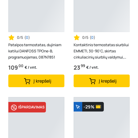
0/5
(
0
)
0/5
(
0
)
Patalpos termostatas, dujiniam
Kontaktinis termostatas siurbliui
katilui DANFOSS TPOne-B,
EMMETI, 30-90'C, skirtas
programuojamas, 087N7851
cirkuliacinių siurblių valdymui,
02012040
00
99
109
23
€ / vnt.
€ / vnt.
Į krepšelį
Į krepšelį
-29%
IŠPARDAVIMAS