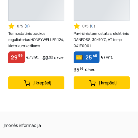
0/5
(
0
)
0/5
(
0
)
Termostatinis traukos
Paviršinis termostatas, elektrinis
reguliatorius HONEYWELL FR 124,
DANFOSS, 30-90'C, AT temp,
kieto kuro katilams
041E0001
99
46
29
25
39
99
€ / vnt.
€ / vnt.
€ / vnt.
35
95
€ / vnt.
Į krepšelį
Į krepšelį
Įmonės informacija