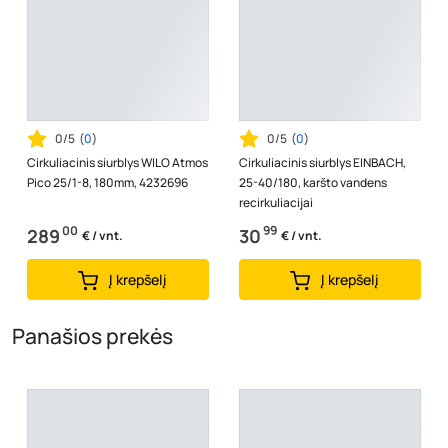
0/5
(
0
)
0/5
(
0
)
Cirkuliacinis siurblys WILO Atmos
Cirkuliacinis siurblys EINBACH,
Pico 25/1-8, 180mm, 4232696
25-40/180, karšto vandens
recirkuliacijai
00
99
289
30
€ / vnt.
€ / vnt.
Į krepšelį
Į krepšelį
Panašios prekės