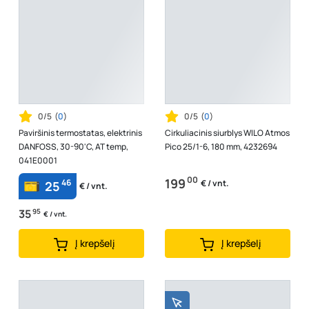
0/5
(
0
)
0/5
(
0
)
Paviršinis termostatas, elektrinis
Cirkuliacinis siurblys WILO Atmos
DANFOSS, 30-90'C, AT temp,
Pico 25/1-6, 180 mm, 4232694
041E0001
00
199
46
€ / vnt.
25
€ / vnt.
35
95
€ / vnt.
Į krepšelį
Į krepšelį