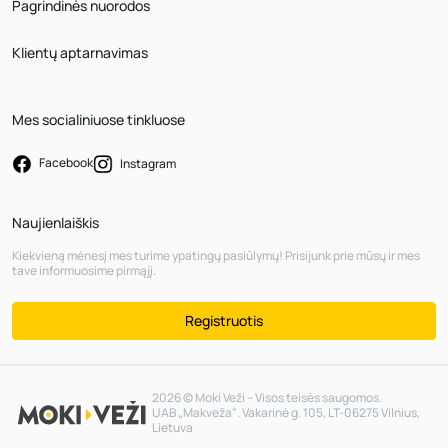
Pagrindinės nuorodos
Klientų aptarnavimas
Mes socialiniuose tinkluose
Facebook
Instagram
Naujienlaiškis
Kiekvieną mėnesį mes turime ypatingų pasiūlymų! Prisijunk prie mūsų ir mes
tave informuosime pirmąjį.
Registruotis
2026 © Moki Veži – Visos teisės saugomos.
UAB „Makveža“. Vakarinė g. 105, LT-06275 Vilnius,
Lietuva