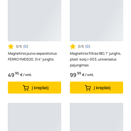
0/5
(
0
)
0/5
(
0
)
Magnetinis purvo separatorius
Magnetinis filtras IBO, 1" jungtis,
FERRO FMDS20, 3/4" jungtis
plast. korp.I-003, universalus
pajungimas
95
99
49
99
€ / vnt.
€ / vnt.
Į krepšelį
Į krepšelį