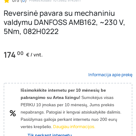
0/5
(
0
)
Prekės kodas: 1013882 9743811
Reversinė pavara su mechaniniu
valdymu DANFOSS AMB162, ~230 V,
5Nm, 082H0222
174
00
€ / vnt.
Informacija apie prekę
Išsimokėkite internetu per 10 mėnesių be
pabrangimo su Artea lizingu!
Sumokėjus visas
PERKU 10 įmokas per 10 mėnesių, Jums prekės
nepabrangs.
Patogiai ir lengvai atsiskaitykite dalimis.
Pasiūlymas galioja perkant internetu nuo 200 eurų
Daugiau informacijos.
vertės krepšelio.
Tik perkant internetu