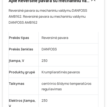
Apie Reversinė pavara su mechaniniu valdymu D
Veteranų g. 11, Visaginas
- 0 vienetų
Reversinė pavara su mechaniniu valdymu DANFOSS
Baravykų g. 1, Druskininkai
- 0 vienetų
AMB162. Reversinė pavara su mechaniniu valdymu
Vilniaus g. 89D, Ukmergė
- 0 vienetų
DANFOSS AMB162
K. Donelaičio g. 17, Rokiškis
- 0 vienetų
Šaltupės g. 64, Zarasai
- 0 vienetų
Prekės tipas
Reversinė pavara
Prekės ženklas
DANFOSS
Įtampa, V
230
Produktų grupė
Krumpliaratinės pavaros
Taikymas
centrinio šildymo temperatūros
reguliavimas
Elektros įtampa,
230
V