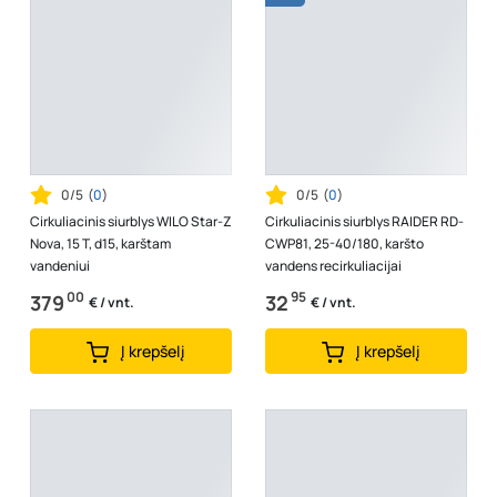
0/5
(
0
)
0/5
(
0
)
Cirkuliacinis siurblys WILO Star-Z
Cirkuliacinis siurblys RAIDER RD-
Nova, 15 T, d15, karštam
CWP81, 25-40/180, karšto
vandeniui
vandens recirkuliacijai
00
95
379
32
€ / vnt.
€ / vnt.
Į krepšelį
Į krepšelį