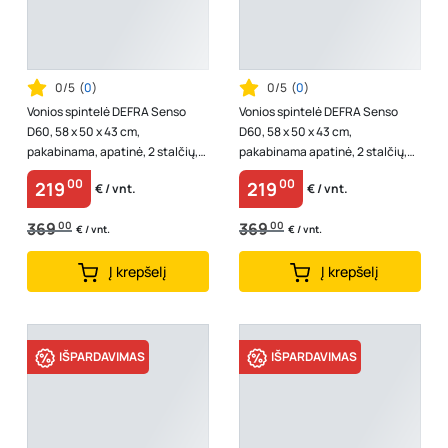
0/5
(
0
)
0/5
(
0
)
Vonios spintelė DEFRA Senso
Vonios spintelė DEFRA Senso
D60, 58 x 50 x 43 cm,
D60, 58 x 50 x 43 cm,
pakabinama, apatinė, 2 stalčių,
pakabinama apatinė, 2 stalčių,
juodos spalvos, matinė, 260-D-
tangerino spalvos, matinė, 260-
00
00
219
219
€ / vnt.
€ / vnt.
06004
D-06005
369
00
369
00
€ / vnt.
€ / vnt.
Į krepšelį
Į krepšelį
IŠPARDAVIMAS
IŠPARDAVIMAS