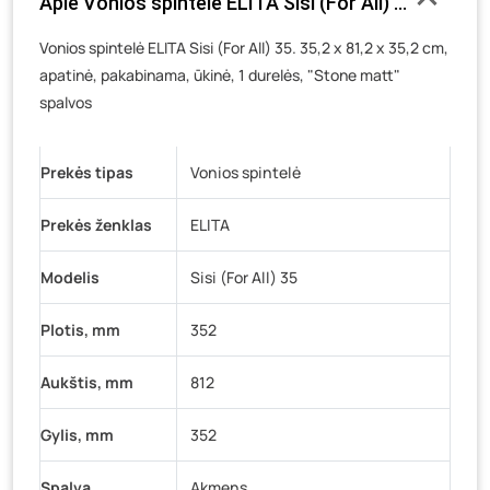
Apie Vonios spintelė ELITA Sisi (For All) 35, 35,2 x
Luokės g. 82, Telšiai
- 0 vienetų
Veteranų g. 11, Visaginas
- 0 vienetų
Vonios spintelė ELITA Sisi (For All) 35. 35,2 x 81,2 x 35,2 cm,
apatinė, pakabinama, ūkinė, 1 durelės, "Stone matt"
Baravykų g. 1, Druskininkai
- 0 vienetų
spalvos
Vilniaus g. 89D, Ukmergė
- 0 vienetų
K. Donelaičio g. 17, Rokiškis
- 0 vienetų
Prekės tipas
Vonios spintelė
Šaltupės g. 64, Zarasai
- 0 vienetų
Prekės ženklas
ELITA
Modelis
Sisi (For All) 35
Plotis, mm
352
Aukštis, mm
812
Gylis, mm
352
Spalva
Akmens