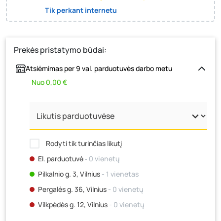
Tik perkant internetu
Prekės pristatymo būdai:
Atsiėmimas per 9 val. parduotuvės darbo metu
Nuo 0,00 €
Rodyti tik turinčias likutį
El. parduotuvė
‐ 0 vienetų
Pilkalnio g. 3, Vilnius
- 1 vienetas
Pergalės g. 36, Vilnius
- 0 vienetų
Vilkpėdės g. 12, Vilnius
- 0 vienetų
Ateities g. 15, Vilnius
- 0 vienetų