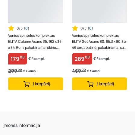
0/5
(
0
)
0/5
(
0
)
Vonios spintelės komplektas
Vonios spintelės komplektas
ELITA Column Asano 35, 162 x 35
ELITA Set Asano 80, 65,3 x 80,8 x
x 34,9 cm, pakabinama, ūkinė,
46 cm, apatinė, pakabinama, su
baltos matinės spalvos, 2D, 16...
praustuvu, frezuota, natūra...
00
00
179
289
€ / kompl.
€ / kompl.
299
00
469
00
€ / kompl.
€ / kompl.
Į krepšelį
Į krepšelį
Įmonės informacija