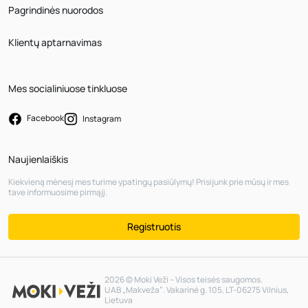
Pagrindinės nuorodos
Klientų aptarnavimas
Mes socialiniuose tinkluose
Facebook
Instagram
Naujienlaiškis
Kiekvieną mėnesį mes turime ypatingų pasiūlymų! Prisijunk prie mūsų ir mes
tave informuosime pirmąjį.
Registruotis
2026 © Moki Veži – Visos teisės saugomos.
UAB „Makveža“. Vakarinė g. 105, LT-06275 Vilnius,
Lietuva