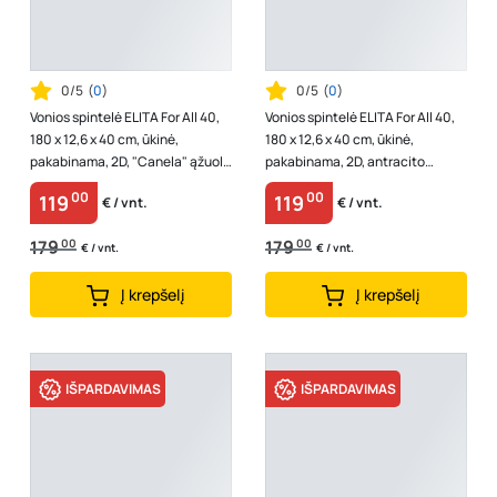
0/5
(
0
)
0/5
(
0
)
Vonios spintelė ELITA For All 40,
Vonios spintelė ELITA For All 40,
180 x 12,6 x 40 cm, ūkinė,
180 x 12,6 x 40 cm, ūkinė,
pakabinama, 2D, "Canela" ąžuolo
pakabinama, 2D, antracito
spalvos, 167977
spalvos, 168327
00
00
119
119
€ / vnt.
€ / vnt.
179
00
179
00
€ / vnt.
€ / vnt.
Į krepšelį
Į krepšelį
IŠPARDAVIMAS
IŠPARDAVIMAS