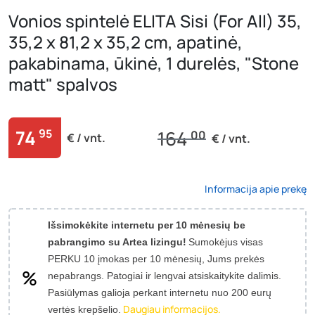
Vonios spintelė ELITA Sisi (For All) 35,
35,2 x 81,2 x 35,2 cm, apatinė,
pakabinama, ūkinė, 1 durelės, "Stone
matt" spalvos
74
95
164
00
€ / vnt.
€ / vnt.
Informacija apie prekę
Išsimokėkite internetu per 10 mėnesių be
pabrangimo su Artea lizingu!
Sumokėjus visas
PERKU 10 įmokas per 10 mėnesių, Jums prekės
nepabrangs.
Patogiai ir lengvai atsiskaitykite dalimis.
Pasiūlymas galioja perkant internetu nuo 200 eurų
Daugiau informacijos.
vertės krepšelio.