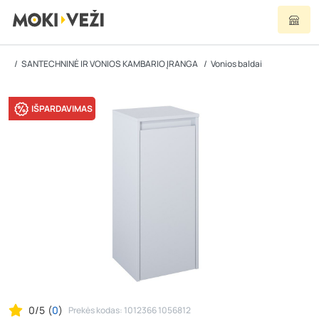
SANTECHNINĖ IR VONIOS KAMBARIO ĮRANGA
Vonios baldai
IŠPARDAVIMAS
0/5
(
0
)
Prekės kodas: 1012366 1056812