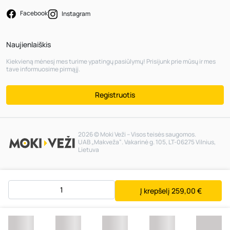
Facebook
Instagram
Naujienlaiškis
Kiekvieną mėnesį mes turime ypatingų pasiūlymų! Prisijunk prie mūsų ir mes
tave informuosime pirmąjį.
Registruotis
2026 © Moki Veži – Visos teisės saugomos.
UAB „Makveža“. Vakarinė g. 105, LT-06275 Vilnius,
Lietuva
Į krepšelį
259,00 €