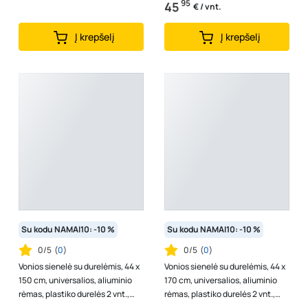
95
45
€ / vnt.
Į krepšelį
Į krepšelį
Su kodu NAMAI10: -10 %
Su kodu NAMAI10: -10 %
0/5
(
0
)
0/5
(
0
)
Vonios sienelė su durelėmis, 44 x
Vonios sienelė su durelėmis, 44 x
150 cm, universalios, aliuminio
170 cm, universalios, aliuminio
rėmas, plastiko durelės 2 vnt.,
rėmas, plastiko durelės 2 vnt.,
aukštis reguliuojamas,...
aukštis reguliuojamas,...