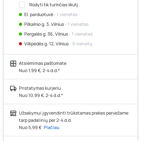
Rodyti tik turinčias likutį
El. parduotuvė
‐ 1 vienetas
Pilkalnio g. 3, Vilnius
- 1 vienetas
Pergalės g. 36, Vilnius
- 1 vienetas
Vilkpėdės g. 12, Vilnius
- 0 vienetų
Ateities g. 15, Vilnius
- 1 vienetas
Atsiėmimas paštomate
Kauno r., Narsiečių k., Vytauto g. 183, Kaunas
- 2
vienetai
Nuo 1,99 €, 2-4 d.d.*
Šilutės pl. 83A, Klaipėda
- 0 vienetų
Pristatymas kurjeriu
Pramonės g. 7, Šiauliai
- 1 vienetas
Nuo 10,99 €, 2-4 d.d.*
Klaipėdos g. 170R, Panevėžys
- 1 vienetas
Santaikos g. 26B, Alytus
- 1 vienetas
Užsakymui įgyvendinti trūkstamas prekes pervežame
J. Basanavičiaus g. 6, Utena
- 1 vienetas
tarp padalinių per 2-4 d.d.
Nuo 5,99 €
Plačiau
Novočėbės k. 3, Kėdainiai
- 1 vienetas
Kauno g. 160, Marijampolė
- 1 vienetas