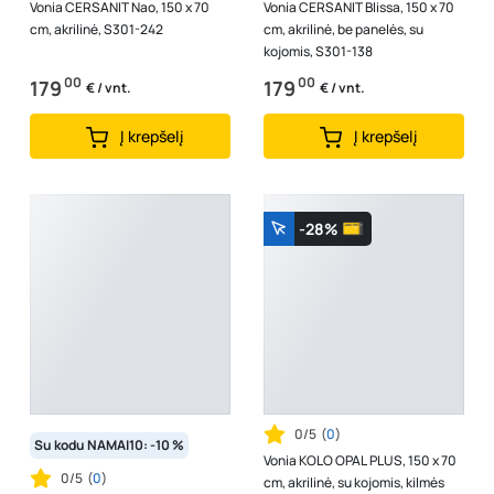
Vonia CERSANIT Nao, 150 x 70
Vonia CERSANIT Blissa, 150 x 70
cm, akrilinė, S301-242
cm, akrilinė, be panelės, su
kojomis, S301-138
00
00
179
179
€ / vnt.
€ / vnt.
Į krepšelį
Į krepšelį
-28%
0/5
(
0
)
Su kodu NAMAI10: -10 %
Vonia KOLO OPAL PLUS, 150 x 70
0/5
(
0
)
cm, akrilinė, su kojomis, kilmės