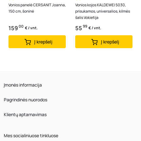
Vonios panelė CERSANIT Joanna,
Vonios kojos KALDEWEI 5030,
150 cm, šoninė
prisukamos, universalios, kilmės
šalis Vokietija
00
99
159
55
€ / vnt.
€ / vnt.
Į krepšelį
Į krepšelį
Įmonės informacija
Pagrindinės nuorodos
Klientų aptarnavimas
Mes socialiniuose tinkluose