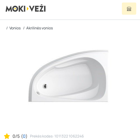
Vonios
Akrilinės vonios
0/5
(
0
)
Prekės kodas: 1011322 1062246