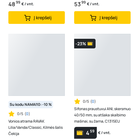
99
99
48
53
€ / vnt.
€ / vnt.
Į krepšelį
Į krepšelį
-23%
0/5
(
0
)
Su kodu NAMAI10: -10 %
Sifonas praustuvui ANI, skersmuo
0/5
(
0
)
40/50 mm, su atšaka skalbimo
Vonios atrama RAVAK
mašinai, su žarna, C1315EU
Lilia/Vanda/Classic, Kilmės šalis
59
4
€ / vnt.
Čekija