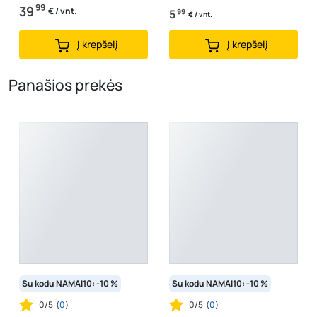
99
39
€ / vnt.
5
99
€ / vnt.
Į krepšelį
Į krepšelį
Panašios prekės
Su kodu NAMAI10: -10 %
Su kodu NAMAI10: -10 %
0/5
(
0
)
0/5
(
0
)