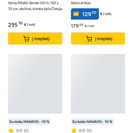
Vonia RAVAK Vanda 150/Ii, 150 x
šalis Lenkija
70 cm, akrilinė, kilmės šalis Čekija
00
129
€ / vnt.
90
295
€ / vnt.
179
00
€ / vnt.
Į krepšelį
Į krepšelį
Su kodu NAMAI10: -10 %
Su kodu NAMAI10: -10 %
0/5
(
0
)
0/5
(
0
)