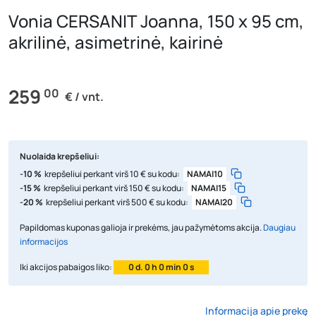
Vonia CERSANIT Joanna, 150 x 95 cm,
akrilinė, asimetrinė, kairinė
259
00
€ / vnt.
Nuolaida krepšeliui:
-10 %
krepšeliui perkant virš 10 € su kodu:
NAMAI10
-15 %
krepšeliui perkant virš 150 € su kodu:
NAMAI15
-20 %
krepšeliui perkant virš 500 € su kodu:
NAMAI20
Papildomas kuponas galioja ir prekėms, jau pažymėtoms akcija.
Daugiau
informacijos
Iki akcijos pabaigos liko:
0 d. 0 h 0 min 0 s
Informacija apie prekę