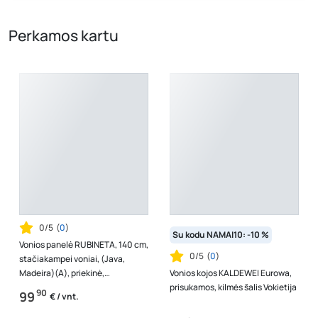
Perkamos kartu
0/5
(
0
)
Su kodu NAMAI10: -10 %
Vonios panelė RUBINETA, 140 cm,
0/5
(
0
)
stačiakampei voniai, (Java,
Madeira)(A), priekinė,
Vonios kojos KALDEWEI Eurowa,
VP01ST140051
prisukamos, kilmės šalis Vokietija
90
99
€ / vnt.