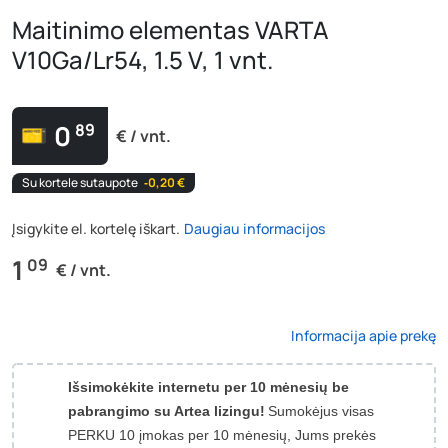
Maitinimo elementas VARTA
V10Ga/Lr54, 1.5 V, 1 vnt.
0
89
€ / vnt.
Su kortele sutaupote
‐0,20 €
Įsigykite el. kortelę iškart.
Daugiau informacijos
1
09
€ / vnt.
Informacija apie prekę
Išsimokėkite internetu per 10 mėnesių be
pabrangimo su Artea lizingu!
Sumokėjus visas
PERKU 10 įmokas per 10 mėnesių, Jums prekės