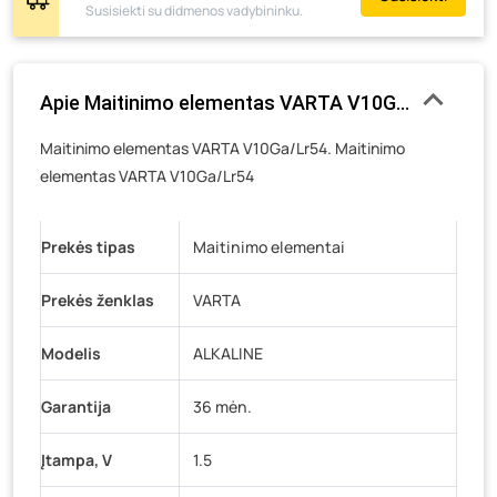
Susisiekti su didmenos vadybininku.
Pramonės g. 6E, Šilutė
- 8 vienetai
Gedimino g. 54, Tauragė
- 7 vienetai
Luokės g. 82, Telšiai
- 17 vienetų
Apie Maitinimo elementas VARTA V10Ga/Lr54, 1.5 V
Veteranų g. 11, Visaginas
- 9 vienetai
Maitinimo elementas VARTA V10Ga/Lr54. Maitinimo
Baravykų g. 1, Druskininkai
- 12 vienetų
elementas VARTA V10Ga/Lr54
Vilniaus g. 89D, Ukmergė
- 7 vienetai
K. Donelaičio g. 17, Rokiškis
- 15 vienetų
Prekės tipas
Maitinimo elementai
Šaltupės g. 64, Zarasai
- 9 vienetai
Prekės ženklas
VARTA
Modelis
ALKALINE
Garantija
36 mėn.
Įtampa, V
1.5