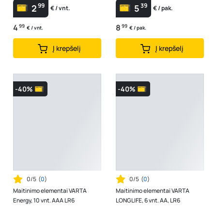
99
39
2
5
€ / vnt.
€ / pak.
4
99
8
99
€ / vnt.
€ / pak.
Į krepšelį
Į krepšelį
-40%
-40%
0/5
(
0
)
0/5
(
0
)
Maitinimo elementai VARTA
Maitinimo elementai VARTA
Energy, 10 vnt. AAA LR6
LONGLIFE, 6 vnt. AA, LR6