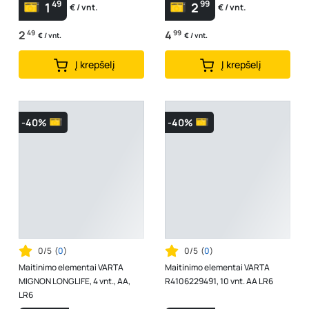
49
99
1
2
€ / vnt.
€ / vnt.
2
49
4
99
€ / vnt.
€ / vnt.
Į krepšelį
Į krepšelį
-40%
-40%
0/5
(
0
)
0/5
(
0
)
Maitinimo elementai VARTA
Maitinimo elementai VARTA
MIGNON LONGLIFE, 4 vnt., AA,
R4106229491, 10 vnt. AA LR6
LR6