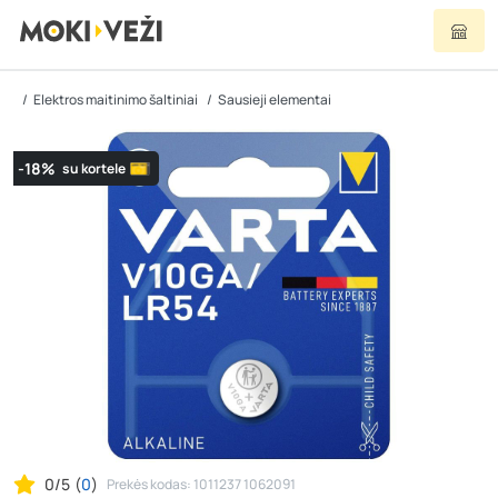
Elektros maitinimo šaltiniai
Sausieji elementai
-18%
su kortele
0/5
(
0
)
Prekės kodas: 1011237 1062091