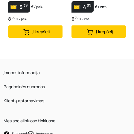
39
09
5
4
€ / pak.
€ / vnt.
8
99
6
79
€ / pak.
€ / vnt.
Į krepšelį
Į krepšelį
Įmonės informacija
Pagrindinės nuorodos
Klientų aptarnavimas
Mes socialiniuose tinkluose
Facebook
Instagram