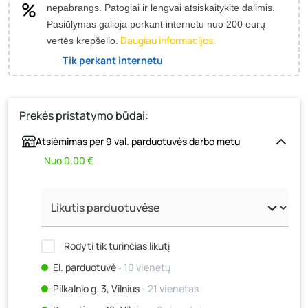
nepabrangs.
Patogiai ir lengvai atsiskaitykite dalimis.
Pasiūlymas galioja perkant internetu nuo 200 eurų
Daugiau informacijos.
vertės krepšelio.
Tik perkant internetu
Prekės pristatymo būdai:
Atsiėmimas per 9 val. parduotuvės darbo metu
Nuo 0,00 €
Rodyti tik turinčias likutį
El. parduotuvė
‐ 10 vienetų
Pilkalnio g. 3, Vilnius
- 21 vienetas