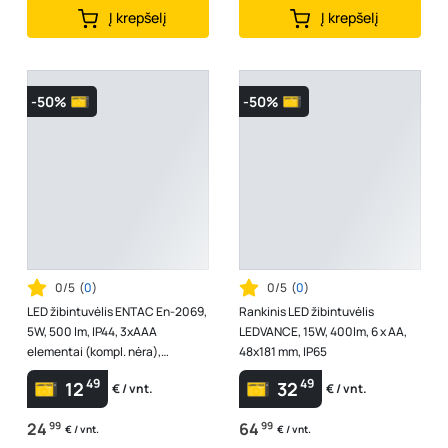
Į krepšelį
Į krepšelį
-50%
-50%
0/5
(
0
)
0/5
(
0
)
LED žibintuvėlis ENTAC En-2069,
Rankinis LED žibintuvėlis
5W, 500 lm, IP44, 3xAAA
LEDVANCE, 15W, 400lm, 6 x AA,
elementai (kompl. nėra),
48x181 mm, IP65
aliumininis, su magnetu, galva
49
49
12
32
€ / vnt.
€ / vnt.
sukasi 9...
24
99
64
99
€ / vnt.
€ / vnt.