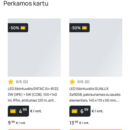
Perkamos kartu
-50%
-50%
0/5
(
0
)
0/5
(
0
)
LED žibintuvėlis ENTAC En-8122,
LED žibintuvėlis SUNLUX
3W (XPE) + 5W (COB), 100+140
Sa9258, pakraunamas su saulės
lm, IP54, atstumas 120 m, ant
elementais, 145 x 115 x 50 mm,
galvos, 3xAAA elementai (komp...
A170640103
99
99
4
6
€ / vnt.
€ / vnt.
9
99
13
99
€ / vnt.
€ / vnt.