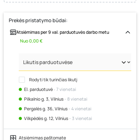
Prekės pristatymo būdai:
Atsiėmimas per 9 val. parduotuvės darbo metu
Nuo 0,00 €
Rodyti tik turinčias likutį
El. parduotuvė
‐ 7 vienetai
Pilkalnio g. 3, Vilnius
- 8 vienetai
Pergalės g. 36, Vilnius
- 4 vienetai
Vilkpėdės g. 12, Vilnius
- 3 vienetai
Ateities g. 15, Vilnius
- 7 vienetai
Atsiėmimas paštomate
Kauno r., Narsiečių k., Vytauto g. 183, Kaunas
- 8