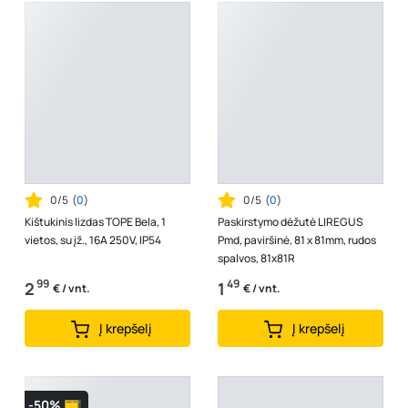
0/5
(
0
)
0/5
(
0
)
Kištukinis lizdas TOPE Bela, 1
Paskirstymo dėžutė LIREGUS
vietos, su įž., 16A 250V, IP54
Pmd, paviršinė, 81 x 81mm, rudos
spalvos, 81x81R
99
49
2
1
€ / vnt.
€ / vnt.
Į krepšelį
Į krepšelį
-50%