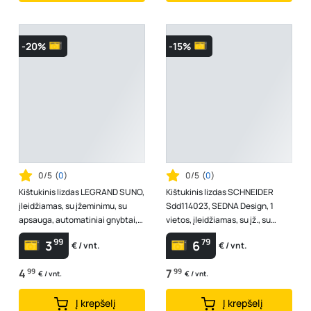
-20%
-15%
0/5
(
0
)
0/5
(
0
)
Kištukinis lizdas LEGRAND SUNO,
Kištukinis lizdas SCHNEIDER
įleidžiamas, su įžeminimu, su
Sdd114023, SEDNA Design, 1
apsauga, automatiniai gnybtai,
vietos, įleidžiamas, su įž., su
2P+Ž, baltos sp., 721124
dangteliu, antracito spalvos
99
79
3
6
€ / vnt.
€ / vnt.
4
99
7
99
€ / vnt.
€ / vnt.
Į krepšelį
Į krepšelį