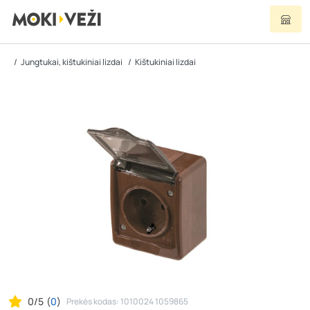
Jungtukai, kištukiniai lizdai
Kištukiniai lizdai
0/5
(
0
)
Prekės kodas: 1010024 1059865