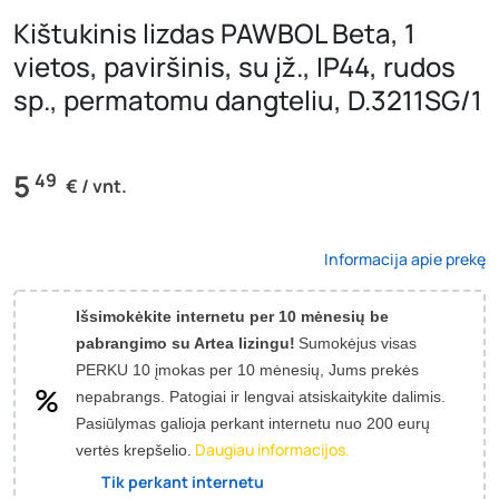
Kištukinis lizdas PAWBOL Beta, 1
vietos, paviršinis, su įž., IP44, rudos
sp., permatomu dangteliu, D.3211SG/1
5
49
€ / vnt.
Informacija apie prekę
Išsimokėkite internetu per 10 mėnesių be
pabrangimo su Artea lizingu!
Sumokėjus visas
PERKU 10 įmokas per 10 mėnesių, Jums prekės
nepabrangs.
Patogiai ir lengvai atsiskaitykite dalimis.
Pasiūlymas galioja perkant internetu nuo 200 eurų
Daugiau informacijos.
vertės krepšelio.
Tik perkant internetu