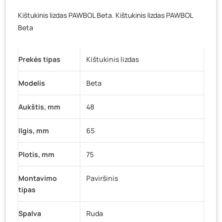
Veteranų g. 11, Visaginas
- 11 vienetų
Kištukinis lizdas PAWBOL Beta. Kištukinis lizdas PAWBOL
Baravykų g. 1, Druskininkai
- 0 vienetų
Beta
Vilniaus g. 89D, Ukmergė
- 0 vienetų
K. Donelaičio g. 17, Rokiškis
- 0 vienetų
Prekės tipas
Kištukinis lizdas
Šaltupės g. 64, Zarasai
- 0 vienetų
Modelis
Beta
Aukštis, mm
48
Ilgis, mm
65
Plotis, mm
75
Montavimo
Paviršinis
tipas
Spalva
Ruda