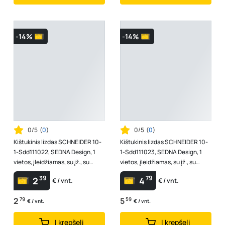
-14%
-14%
0/5
(
0
)
0/5
(
0
)
Kištukinis lizdas SCHNEIDER 10-
Kištukinis lizdas SCHNEIDER 10-
1-Sdd111022, SEDNA Design, 1
1-Sdd111023, SEDNA Design, 1
vietos, įleidžiamas, su įž., su
vietos, įleidžiamas, su įž., su
apsauga, baltos sp.,su spyru...
dangteliu, baltos sp., IP20,...
39
79
2
4
€ / vnt.
€ / vnt.
2
79
5
59
€ / vnt.
€ / vnt.
Į krepšelį
Į krepšelį