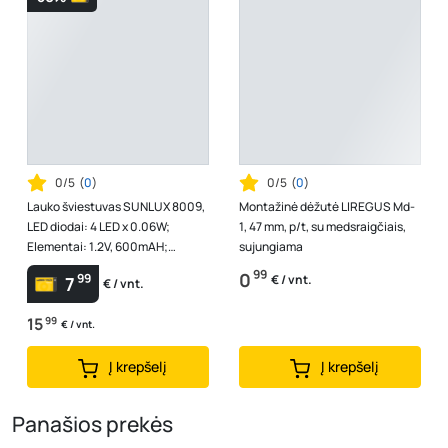
0/5
(
0
)
0/5
(
0
)
Lauko šviestuvas SUNLUX 8009,
Montažinė dėžutė LIREGUS Md-
LED diodai: 4 LED x 0.06W;
1, 47 mm, p/t, su medsraigčiais,
Elementai: 1.2V, 600mAH;
sujungiama
Švietimo spalva: Balta;
99
0
99
€ / vnt.
7
€ / vnt.
Korpusas: Plas...
15
99
€ / vnt.
Į krepšelį
Į krepšelį
Panašios prekės