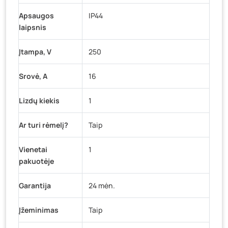
Apsaugos
IP44
laipsnis
Įtampa, V
250
Srovė, A
16
Lizdų kiekis
1
Ar turi rėmelį?
Taip
Vienetai
1
pakuotėje
Garantija
24 mėn.
Įžeminimas
Taip