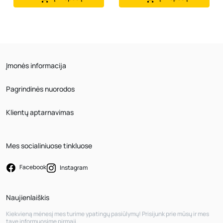
Įmonės informacija
Pagrindinės nuorodos
Klientų aptarnavimas
Mes socialiniuose tinkluose
Facebook
Instagram
Naujienlaiškis
Kiekvieną mėnesį mes turime ypatingų pasiūlymų! Prisijunk prie mūsų ir mes
tave informuosime pirmąjį.