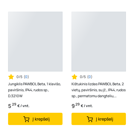
0/5
(
0
)
0/5
(
0
)
Jungiklis PAWBOL Beta, 1 klavišo,
Kištukinis lizdas PAWBOL Beta, 2
paviršinis, IP44, rudos sp.,
vietų, paviršinis, su įž., IP44, rudos
D.3210W
sp., permatomu dangteliu,
D.3213SGG/1
29
29
5
9
€ / vnt.
€ / vnt.
Į krepšelį
Į krepšelį