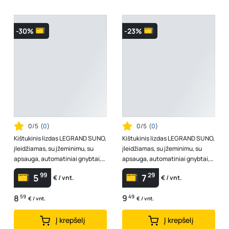
-30%
-23%
0/5
(
0
)
0/5
(
0
)
Kištukinis lizdas LEGRAND SUNO,
Kištukinis lizdas LEGRAND SUNO,
įleidžiamas, su įžeminimu, su
įleidžiamas, su įžeminimu, su
apsauga, automatiniai gnybtai,
apsauga, automatiniai gnybtai,
2P+Ž, juodos sp., 721420
su dangteliu, IP44, 2P+Ž, b...
99
29
5
7
€ / vnt.
€ / vnt.
8
59
9
49
€ / vnt.
€ / vnt.
Į krepšelį
Į krepšelį