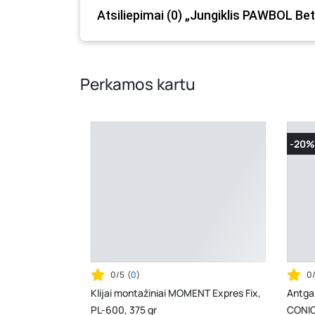
Atsiliepimai (0) „Jungiklis PAWBOL Beta
Perkamos kartu
-20%
0/5
(
0
)
0
Klijai montažiniai MOMENT Expres Fix,
Antga
PL-600, 375 gr
CONIC