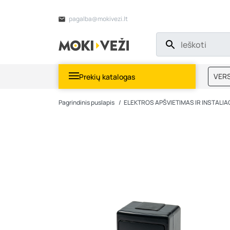
pagalba@mokivezi.lt
VERS
Prekių katalogas
MOKI
Pagrindinis puslapis
ELEKTROS APŠVIETIMAS IR INSTALIA