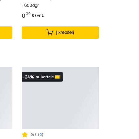
T650dgr
39
0
€ / vnt.
Į krepšelį
-24%
su kortele
0/5
(
0
)