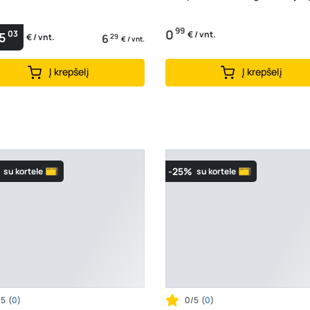
99
0
03
€ / vnt.
5
6
29
€ / vnt.
€ / vnt.
Į krepšelį
Į krepšelį
-25%
su kortele
su kortele
/5
(
0
)
0/5
(
0
)