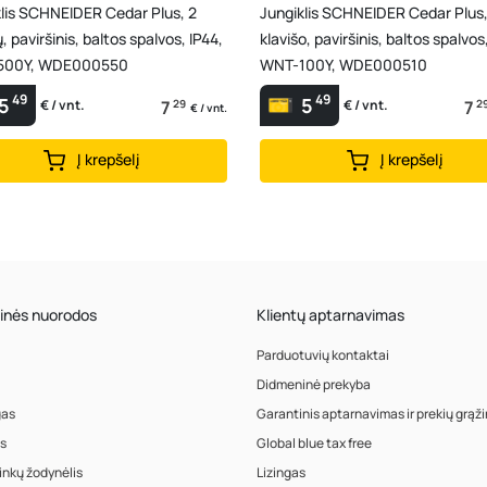
klis SCHNEIDER Cedar Plus, 2
Jungiklis SCHNEIDER Cedar Plus,
ų, paviršinis, baltos spalvos, IP44,
klavišo, paviršinis, baltos spalvos
500Y, WDE000550
WNT-100Y, WDE000510
49
49
5
5
7
29
7
2
€ / vnt.
€ / vnt.
€ / vnt.
Į krepšelį
Į krepšelį
inės nuorodos
Klientų aptarnavimas
Parduotuvių kontaktai
Didmeninė prekyba
gas
Garantinis aptarnavimas ir prekių grąž
s
Global blue tax free
inkų žodynėlis
Lizingas