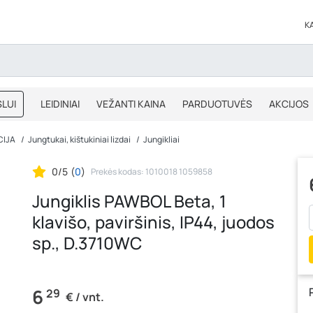
K
LUI
LEIDINIAI
VEŽANTI KAINA
PARDUOTUVĖS
AKCIJOS
BLOGAS
IŠPARDAVIMAS
CIJA
Jungtukai, kištukiniai lizdai
Jungikliai
0/5
(
0
)
Prekės kodas: 1010018 1059858
Jungiklis PAWBOL Beta, 1
klavišo, paviršinis, IP44, juodos
sp., D.3710WC
6
29
€ / vnt.