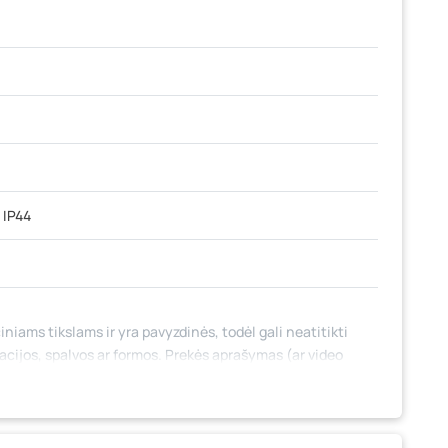
, IP44
iniams tikslams ir yra pavyzdinės, todėl gali neatitikti
tacijos, spalvos ar formos. Prekės aprašymas (ar video
 jame nebūtinai paminėtos visos prekės savybės. Prekių
 fizinėse parduotuvėse tam tikrais atvejais gali nesutapti,
mo metu.