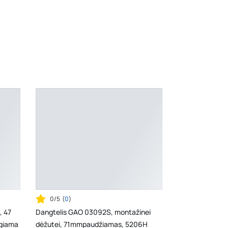
0/5
(
0
)
, 47
Dangtelis GAO 03092S, montažinei
ngiama
dėžutei, 71mmpaudžiamas, 5206H