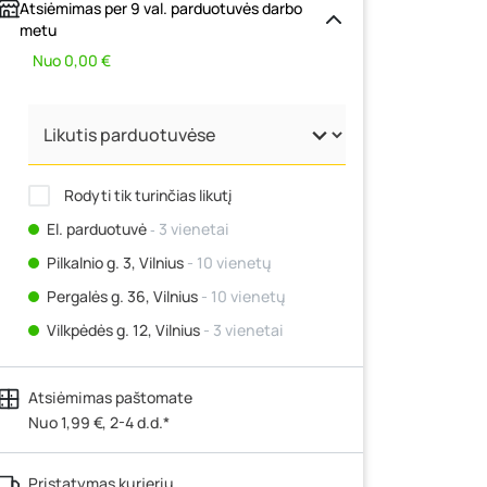
Atsiėmimas per 9 val. parduotuvės darbo
metu
Nuo 0,00 €
Rodyti tik turinčias likutį
El. parduotuvė
‐ 3 vienetai
Pilkalnio g. 3, Vilnius
- 10 vienetų
Pergalės g. 36, Vilnius
- 10 vienetų
Vilkpėdės g. 12, Vilnius
- 3 vienetai
Ateities g. 15, Vilnius
- 7 vienetai
Atsiėmimas paštomate
Kauno r., Narsiečių k., Vytauto g. 183,
Kaunas
Nuo 1,99 €, 2-4 d.d.*
- 8 vienetai
Šilutės pl. 83A, Klaipėda
- 3 vienetai
Pristatymas kurjeriu