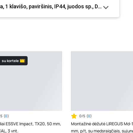
, 1 klavišo, paviršinis, IP44, juodos sp., D.3710WC“
su kortele
/5
(
0
)
0/5
(
0
)
liai ESSVE Impact, TX20, 50 mm,
Montažinė dėžutė LIREGUS Md-1
AL, 3 vnt.
mm, p/t, su medsraigčiais, suju