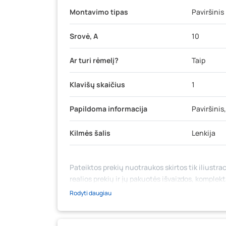
Montavimo tipas
Paviršinis
Srovė, A
10
Ar turi rėmelį?
Taip
Klavišų skaičius
1
Papildoma informacija
Paviršinis
Kilmės šalis
Lenkija
Pateiktos prekių nuotraukos skirtos tik iliustrac
realios prekių ir jų pakuotės išvaizdos, komplek
medžiaga su aprašymu) yra bendrinio pobūdžio,
Rodyti daugiau
likutis ar kainos internetinėje parduotuvėje bei
prašome vadovautis ta kaina, kuri galioja pirki