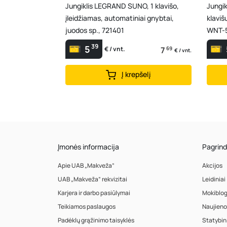
Jungiklis LEGRAND SUNO, 1 klavišo,
Jungi
įleidžiamas, automatiniai gnybtai,
klaviš
juodos sp., 721401
WNT-
39
5
7
69
€ / vnt.
€ / vnt.
Į krepšelį
Įmonės informacija
Pagrind
Apie UAB „Makveža”
Akcijos
UAB „Makveža” rekvizitai
Leidiniai
Karjera ir darbo pasiūlymai
Mokiblo
Teikiamos paslaugos
Naujieno
Padėklų grąžinimo taisyklės
Statybin