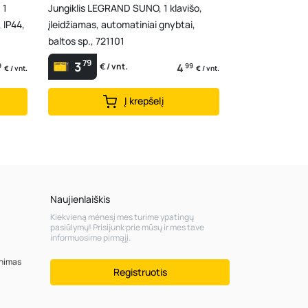
 1
Jungiklis LEGRAND SUNO, 1 klavišo,
, IP44,
įleidžiamas, automatiniai gnybtai,
baltos sp., 721101
79
3
9
4
99
€ / vnt.
€ / vnt.
€ / vnt.
Į krepšelį
Naujienlaiškis
Kiekvieną mėnesį mes turime ypatingų
pasiūlymų! Prisijunk prie mūsų ir mes tave
informuosime pirmąjį.
inimas
Registruotis