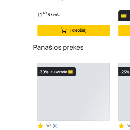
49
11
€ / vnt.
Į krepšelį
Panašios prekės
-30%
-25%
su kortele
0/5
(
0
)
0