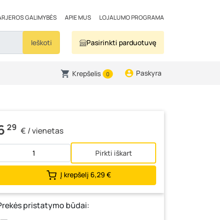
ARJEROS GALIMYBĖS
APIE MUS
LOJALUMO PROGRAMA
Ieškoti
Pasirinkti parduotuvę
Paskyra
Krepšelis
0
6
29
€ / vienetas
Pirkti iškart
Į krepšelį
6,29 €
Prekės pristatymo būdai: