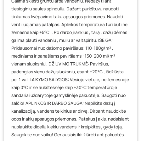
Galima skiesti gruntu arba vandeniu. Nedažyti ant
tiesioginiu saules spinduliu. Dažant purkštuvu naudoti
tinkamas kvėpavimo taku apsaugos priemones. Naudoti
ventiliuojamas patalpas. Aplinkos temperatūra turi būti ne
žemesnė kaip +5°C .. Po darbo įrankius , tarą , dažų dėmes
galima plauti vandeniu , muilu ar vaitspiritu. IŠEIGA:
Priklausomai nuo dažomo paviršiaus: 110-180g/m² ,
mediniams ir panašiems paviršiams : 150-200 ml/m²
vienam sluoksniui. DŽIUVIMO TRUKMĖ: Paviršius,
padengtas vienu dažų sluoksniu, esant +20°C., išdžiūsta
per 1 val. LAIKYMO SALYGOS: Vėsioje vietoje, ne žemesnėje
kaip 0°C ir ne aukštesnėje kaip +30°C temperatūroje
sandariai uždarytoje gamyklinėje pakuotėje. Saugoti nuo
šalčio! APLINKOS IR DARBO SAUGA: Nepilkite dažų į
kanalizaciją, vandens telkinius ar dirvą. Dirbant naudokite
odos ir akių apsaugos priemones. Patekus į akis, nedelsiant
nuplaukite dideliu kiekiu vandens ir kreipkitės į gydytoją.
Saugokite nuo vaikų! Geriausiais iki: žiūrėti ant pakuotės.