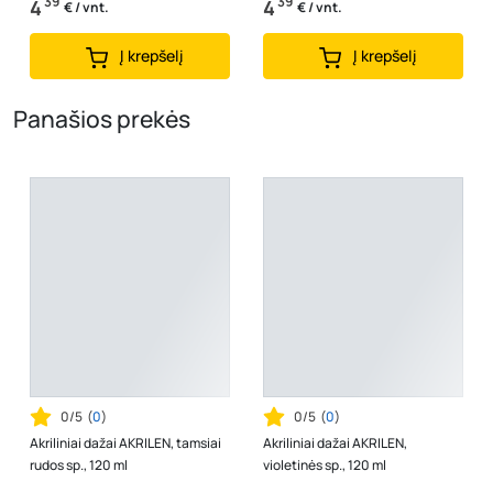
39
39
4
4
€ / vnt.
€ / vnt.
Į krepšelį
Į krepšelį
Panašios prekės
0/5
(
0
)
0/5
(
0
)
Akriliniai dažai AKRILEN, tamsiai
Akriliniai dažai AKRILEN,
rudos sp., 120 ml
violetinės sp., 120 ml