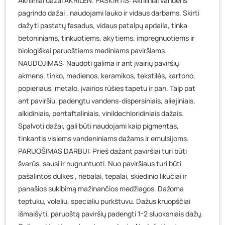
Akriliniai dažai AKRILEN. PASKIRTIS: Akriliniai vandens
Baravykų g. 1, Druskininkai
- 0 vienetų
pagrindo dažai , naudojami lauko ir vidaus darbams. Skirti
Vilniaus g. 89D, Ukmergė
- 0 vienetų
dažyti pastatų fasadus, vidaus patalpų apdaila, tinka
K. Donelaičio g. 17, Rokiškis
- 0 vienetų
betoniniams, tinkuotiems, akytiems, impregnuotiems ir
Šaltupės g. 64, Zarasai
- 0 vienetų
biologiškai paruoštiems mediniams paviršiams.
NAUDOJIMAS: Naudoti galima ir ant įvairių paviršių:
akmens, tinko, medienos, keramikos, tekstilės, kartono,
popieriaus, metalo, įvairios rūšies tapetu ir pan. Taip pat
ant paviršiu, padengtu vandens-dispersiniais, aliejiniais,
alkidiniais, pentaftaliniais, vinildechloridiniais dažais.
Spalvoti dažai, gali būti naudojami kaip pigmentas,
tinkantis visiems vandeniniams dažams ir emulsijoms.
PARUOŠIMAS DARBUI: Prieš dažant paviršiai turi būti
švarūs, sausi ir nugruntuoti. Nuo paviršiaus turi būti
pašalintos dulkes , riebalai, tepalai, skiedinio likučiai ir
panašios sukibimą mažinančios medžiagos. Dažoma
teptuku, voleliu, specialiu purkštuvu. Dažus kruopščiai
išmaišyti, paruoštą paviršių padengti 1-2 sluoksniais dažų.