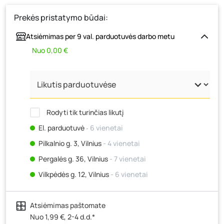
Prekės pristatymo būdai:
Atsiėmimas per 9 val. parduotuvės darbo metu
Nuo 0,00 €
Rodyti tik turinčias likutį
El. parduotuvė
‐ 6 vienetai
Pilkalnio g. 3, Vilnius
- 4 vienetai
Pergalės g. 36, Vilnius
- 7 vienetai
Vilkpėdės g. 12, Vilnius
- 6 vienetai
Ateities g. 15, Vilnius
- 3 vienetai
Atsiėmimas paštomate
Kauno r., Narsiečių k., Vytauto g. 183, Kaunas
- 7
vienetai
Nuo 1,99 €, 2-4 d.d.*