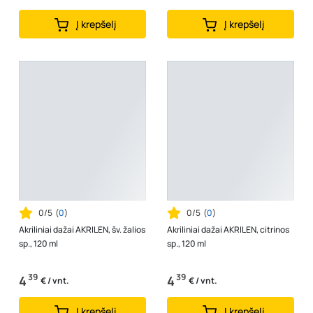
Į krepšelį
Į krepšelį
0/5
(
0
)
0/5
(
0
)
Akriliniai dažai AKRILEN, šv. žalios
Akriliniai dažai AKRILEN, citrinos
sp., 120 ml
sp., 120 ml
39
39
4
4
€ / vnt.
€ / vnt.
Į krepšelį
Į krepšelį