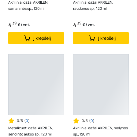
Akriliniai dažai AKRILEN,
Akriliniai dažai AKRILEN,
samaninės sp., 120 ml
raudonos sp., 120 ml
39
39
4
4
€ / vnt.
€ / vnt.
Į krepšelį
Į krepšelį
0/5
(
0
)
0/5
(
0
)
Metalizuoti dažai AKRILEN,
Akriliniai dažai AKRILEN, mėlynos
sendinto aukso sp., 120 ml
sp., 120 ml