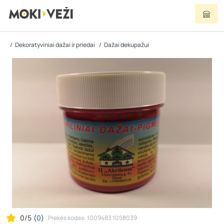
Dekoratyviniai dažai ir priedai
Dažai dekupažui
0/5
(
0
)
Prekės kodas: 1009483 1058039