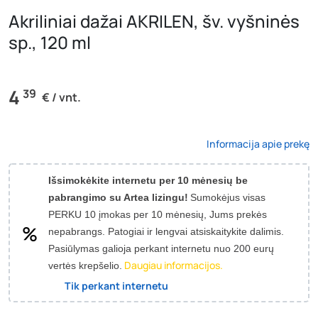
Akriliniai dažai AKRILEN, šv. vyšninės
sp., 120 ml
4
39
€ / vnt.
Informacija apie prekę
Išsimokėkite internetu per 10 mėnesių be
pabrangimo su Artea lizingu!
Sumokėjus visas
PERKU 10 įmokas per 10 mėnesių, Jums prekės
nepabrangs.
Patogiai ir lengvai atsiskaitykite dalimis.
Pasiūlymas galioja perkant internetu nuo 200 eurų
Daugiau informacijos.
vertės krepšelio.
Tik perkant internetu