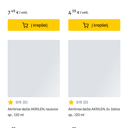
49
39
7
4
€ / vnt.
€ / vnt.
Į krepšelį
Į krepšelį
0/5
(
0
)
0/5
(
0
)
Akriliniai dažai AKRILEN, rausvos
Akriliniai dažai AKRILEN, šv. žalios
sp., 120 ml
sp., 120 ml