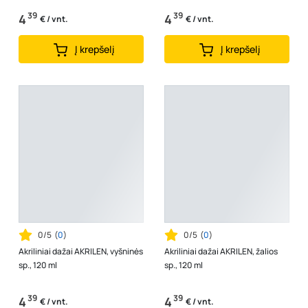
39
39
4
4
€ / vnt.
€ / vnt.
Į krepšelį
Į krepšelį
0/5
(
0
)
0/5
(
0
)
Akriliniai dažai AKRILEN, vyšninės
Akriliniai dažai AKRILEN, žalios
sp., 120 ml
sp., 120 ml
39
39
4
4
€ / vnt.
€ / vnt.