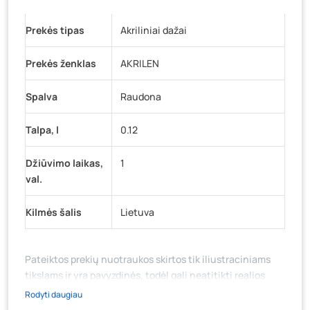
Prekės tipas
Akriliniai dažai
Prekės ženklas
AKRILEN
Spalva
Raudona
Talpa, l
0.12
Džiūvimo laikas,
1
val.
Kilmės šalis
Lietuva
Pateiktos prekių nuotraukos skirtos tik iliustraciniams
tikslams ir yra pavyzdinės, todėl gali neatitikti realios
prekių ir jų pakuotės išvaizdos, komplektacijos, spalvos ar
Rodyti daugiau
formos. Prekės aprašymas (ar video medžiaga su