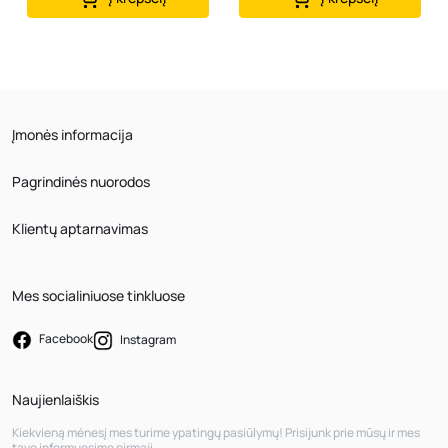
Įmonės informacija
Pagrindinės nuorodos
Klientų aptarnavimas
Mes socialiniuose tinkluose
Facebook
Instagram
Naujienlaiškis
Kiekvieną mėnesį mes turime ypatingų pasiūlymų! Prisijunk prie mūsų ir mes
tave informuosime pirmąjį.