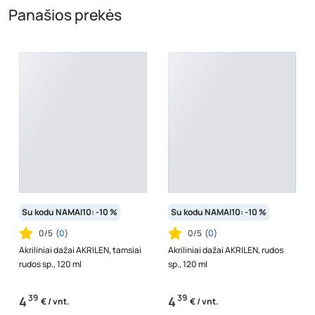
Panašios prekės
Su kodu NAMAI10: -10 %
Su kodu NAMAI10: -10 %
0/5
(
0
)
0/5
(
0
)
Akriliniai dažai AKRILEN, tamsiai
Akriliniai dažai AKRILEN, rudos
rudos sp., 120 ml
sp., 120 ml
39
39
4
4
€ / vnt.
€ / vnt.