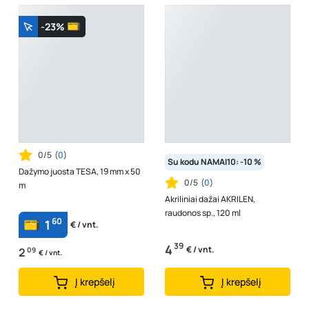
-23%
0/5
(
0
)
Su kodu NAMAI10: -10 %
Dažymo juosta TESA, 19 mm x 50
0/5
(
0
)
m
Akriliniai dažai AKRILEN,
raudonos sp., 120 ml
60
1
€ / vnt.
39
4
€ / vnt.
2
09
€ / vnt.
Į krepšelį
Į krepšelį