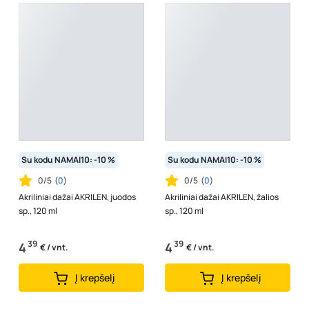
Su kodu NAMAI10: -10 %
Su kodu NAMAI10: -10 %
0/5
(
0
)
0/5
(
0
)
Akriliniai dažai AKRILEN, juodos
Akriliniai dažai AKRILEN, žalios
sp., 120 ml
sp., 120 ml
39
39
4
4
€ / vnt.
€ / vnt.
Į krepšelį
Į krepšelį