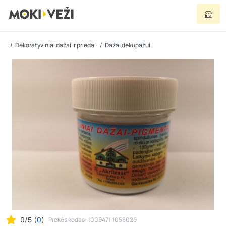
Dekoratyviniai dažai ir priedai
Dažai dekupažui
0/5
(
0
)
Prekės kodas: 1009471 1058026