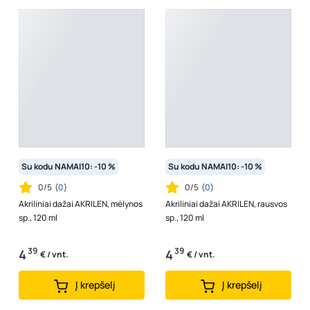
Su kodu NAMAI10: -10 %
Su kodu NAMAI10: -10 %
0/5
(
0
)
0/5
(
0
)
Akriliniai dažai AKRILEN, mėlynos
Akriliniai dažai AKRILEN, rausvos
sp., 120 ml
sp., 120 ml
39
39
4
4
€ / vnt.
€ / vnt.
Į krepšelį
Į krepšelį