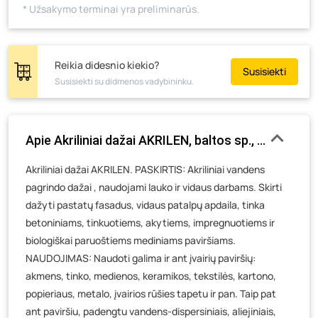
* Užsakymo terminai yra preliminarūs.
Skuodo g. 41, Mažeikiai
- 2 vienetai
Tiekimo g. 4, Biržai
- 0 vienetų
Žemaičių g. 2, Raseiniai
- 12 vienetų
Reikia didesnio kiekio?
Susisiekti
Susisiekti su didmenos vadybininku.
Pramonės g. 6E, Šilutė
- 0 vienetų
Gedimino g. 54, Tauragė
- 0 vienetų
Luokės g. 82, Telšiai
- 0 vienetų
Apie Akriliniai dažai AKRILEN, baltos sp., 120 ml
Veteranų g. 11, Visaginas
- 4 vienetai
Akriliniai dažai AKRILEN. PASKIRTIS: Akriliniai vandens
Baravykų g. 1, Druskininkai
- 0 vienetų
pagrindo dažai , naudojami lauko ir vidaus darbams. Skirti
Vilniaus g. 89D, Ukmergė
- 0 vienetų
dažyti pastatų fasadus, vidaus patalpų apdaila, tinka
K. Donelaičio g. 17, Rokiškis
- 0 vienetų
betoniniams, tinkuotiems, akytiems, impregnuotiems ir
Šaltupės g. 64, Zarasai
- 0 vienetų
biologiškai paruoštiems mediniams paviršiams.
NAUDOJIMAS: Naudoti galima ir ant įvairių paviršių:
akmens, tinko, medienos, keramikos, tekstilės, kartono,
popieriaus, metalo, įvairios rūšies tapetu ir pan. Taip pat
ant paviršiu, padengtu vandens-dispersiniais, aliejiniais,