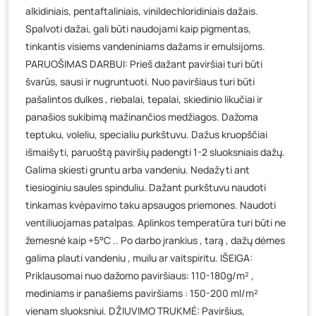
alkidiniais, pentaftaliniais, vinildechloridiniais dažais.
Spalvoti dažai, gali būti naudojami kaip pigmentas,
tinkantis visiems vandeniniams dažams ir emulsijoms.
PARUOŠIMAS DARBUI: Prieš dažant paviršiai turi būti
švarūs, sausi ir nugruntuoti. Nuo paviršiaus turi būti
pašalintos dulkes , riebalai, tepalai, skiedinio likučiai ir
panašios sukibimą mažinančios medžiagos. Dažoma
teptuku, voleliu, specialiu purkštuvu. Dažus kruopščiai
išmaišyti, paruoštą paviršių padengti 1-2 sluoksniais dažų.
Galima skiesti gruntu arba vandeniu. Nedažyti ant
tiesioginiu saules spinduliu. Dažant purkštuvu naudoti
tinkamas kvėpavimo taku apsaugos priemones. Naudoti
ventiliuojamas patalpas. Aplinkos temperatūra turi būti ne
žemesnė kaip +5°C .. Po darbo įrankius , tarą , dažų dėmes
galima plauti vandeniu , muilu ar vaitspiritu. IŠEIGA:
Priklausomai nuo dažomo paviršiaus: 110-180g/m² ,
mediniams ir panašiems paviršiams : 150-200 ml/m²
vienam sluoksniui. DŽIUVIMO TRUKMĖ: Paviršius,