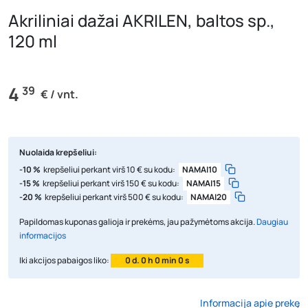
Akriliniai dažai AKRILEN, baltos sp.,
120 ml
4
39
€ / vnt.
Nuolaida krepšeliui:
-10 %
krepšeliui perkant virš 10 € su kodu:
NAMAI10
-15 %
krepšeliui perkant virš 150 € su kodu:
NAMAI15
-20 %
krepšeliui perkant virš 500 € su kodu:
NAMAI20
Papildomas kuponas galioja ir prekėms, jau pažymėtoms akcija.
Daugiau
informacijos
Iki akcijos pabaigos liko:
0 d. 0 h 0 min 0 s
Informacija apie prekę