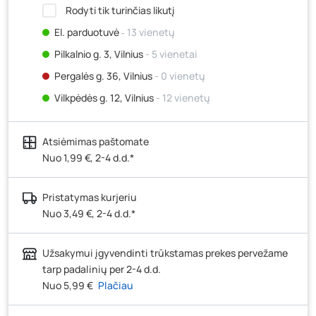
Rodyti tik turinčias likutį
El. parduotuvė
‐ 13 vienetų
Pilkalnio g. 3, Vilnius
- 5 vienetai
Pergalės g. 36, Vilnius
- 0 vienetų
Vilkpėdės g. 12, Vilnius
- 12 vienetų
Ateities g. 15, Vilnius
- 4 vienetai
Atsiėmimas paštomate
Kauno r., Narsiečių k., Vytauto g. 183, Kaunas
- 10
vienetų
Nuo 1,99 €, 2-4 d.d.*
Šilutės pl. 83A, Klaipėda
- 12 vienetų
Pristatymas kurjeriu
Pramonės g. 7, Šiauliai
- 11 vienetų
Nuo 3,49 €, 2-4 d.d.*
Klaipėdos g. 170R, Panevėžys
- 11 vienetų
Santaikos g. 26B, Alytus
- 5 vienetai
Užsakymui įgyvendinti trūkstamas prekes pervežame
J. Basanavičiaus g. 6, Utena
- 1 vienetas
tarp padalinių per 2-4 d.d.
Nuo 5,99 €
Plačiau
Novočėbės k. 3, Kėdainiai
- 13 vienetų
Kauno g. 160, Marijampolė
- 6 vienetai