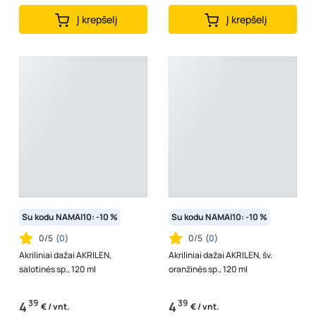
Į krepšelį
Į krepšelį
Su kodu NAMAI10: -10 %
Su kodu NAMAI10: -10 %
0/5
(
0
)
0/5
(
0
)
Akriliniai dažai AKRILEN,
Akriliniai dažai AKRILEN, šv.
salotinės sp., 120 ml
oranžinės sp., 120 ml
39
39
4
4
€ / vnt.
€ / vnt.