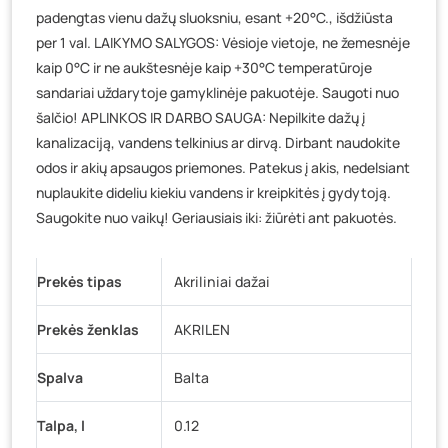
padengtas vienu dažų sluoksniu, esant +20°C., išdžiūsta
per 1 val. LAIKYMO SALYGOS: Vėsioje vietoje, ne žemesnėje
kaip 0°C ir ne aukštesnėje kaip +30°C temperatūroje
sandariai uždarytoje gamyklinėje pakuotėje. Saugoti nuo
šalčio! APLINKOS IR DARBO SAUGA: Nepilkite dažų į
kanalizaciją, vandens telkinius ar dirvą. Dirbant naudokite
odos ir akių apsaugos priemones. Patekus į akis, nedelsiant
nuplaukite dideliu kiekiu vandens ir kreipkitės į gydytoją.
Saugokite nuo vaikų! Geriausiais iki: žiūrėti ant pakuotės.
Prekės tipas
Akriliniai dažai
Prekės ženklas
AKRILEN
Spalva
Balta
Talpa, l
0.12