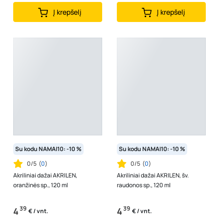
Į krepšelį
Į krepšelį
Su kodu NAMAI10: -10 %
Su kodu NAMAI10: -10 %
0/5
(
0
)
0/5
(
0
)
Akriliniai dažai AKRILEN,
Akriliniai dažai AKRILEN, šv.
oranžinės sp., 120 ml
raudonos sp., 120 ml
39
39
4
4
€ / vnt.
€ / vnt.