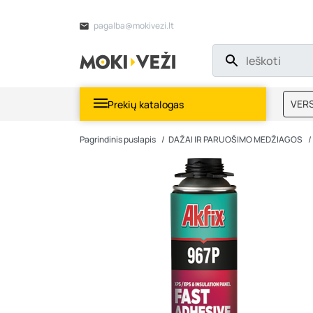
pagalba@mokivezi.lt
VERS
Prekių katalogas
MOKI
Pagrindinis puslapis
DAŽAI IR PARUOŠIMO MEDŽIAGOS