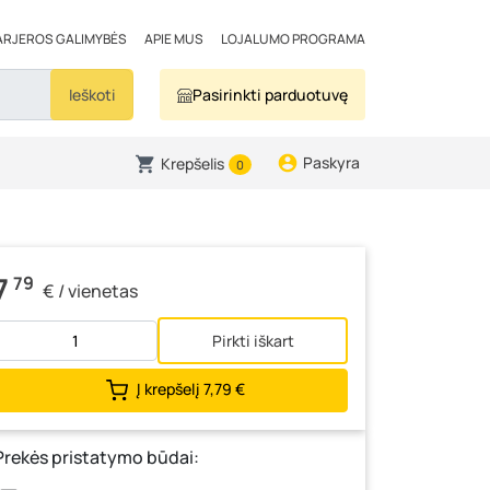
ARJEROS GALIMYBĖS
APIE MUS
LOJALUMO PROGRAMA
Ieškoti
Pasirinkti parduotuvę
Paskyra
Krepšelis
0
7
79
€ / vienetas
Pirkti iškart
Į krepšelį
7,79 €
Prekės pristatymo būdai: