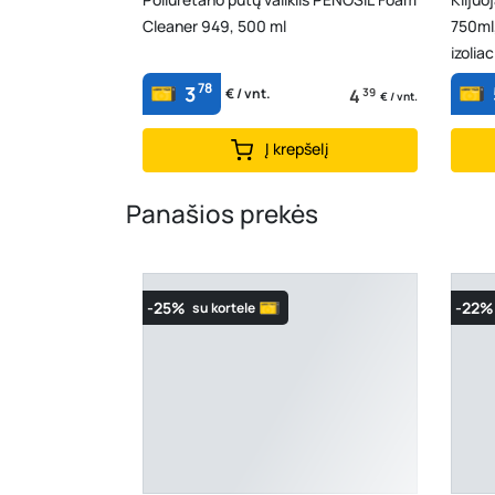
Cleaner 949, 500 ml
750ml,
izolia
užpild
78
3
4
39
€ / vnt.
€ / vnt.
Į krepšelį
Panašios prekės
-25%
-22%
su kortele