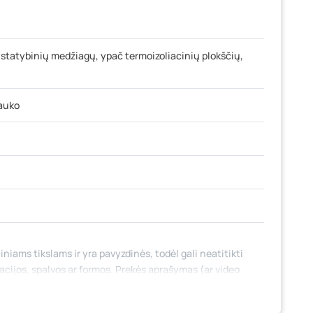
 statybinių medžiagų, ypač termoizoliacinių plokščių,
lauko
iniams tikslams ir yra pavyzdinės, todėl gali neatitikti
tacijos, spalvos ar formos. Prekės aprašymas (ar video
 jame nebūtinai paminėtos visos prekės savybės. Prekių
 fizinėse parduotuvėse tam tikrais atvejais gali nesutapti,