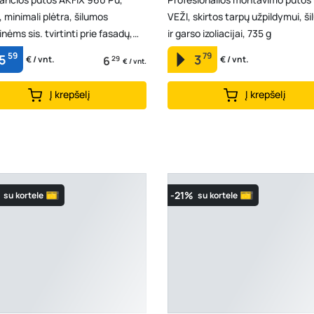
 minimali plėtra, šilumos
VEŽI, skirtos tarpų užpildymui, š
cinėms sis. tvirtinti prie fasadų,
ir garso izoliacijai, 735 g
ant ert...
59
79
5
3
6
29
€ / vnt.
€ / vnt.
€ / vnt.
Į krepšelį
Į krepšelį
-21%
su kortele
su kortele