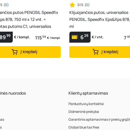
/5
(
0
)
0/5
(
0
)
ojančios putos PENOSIL Speedfix
Klijuojančios putos, universalios
s 878, 750 ml x 12 vnt. +
PENOSIL, Speedfix Eps&Xps 878
etas putoms C1, universalios
ml
99
29
89
6
115
59
7
9
€ / kompl.
€ / vnt.
€ / kompl.
Į krepšelį
Į krepšelį
inės nuorodos
Klientų aptarnavimas
Parduotuvių kontaktai
Didmeninė prekyba
gas
Garantinis aptarnavimas ir prekių grąž
s
Global blue tax free