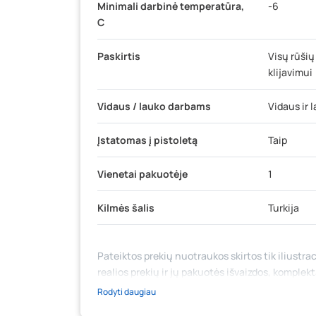
Minimali darbinė temperatūra,
-6
C
Paskirtis
Visų rūšių
klijavimui
Vidaus / lauko darbams
Vidaus ir 
Įstatomas į pistoletą
Taip
Vienetai pakuotėje
1
Kilmės šalis
Turkija
Pateiktos prekių nuotraukos skirtos tik iliustrac
realios prekių ir jų pakuotės išvaizdos, komplek
medžiaga su aprašymu) yra bendrinio pobūdžio,
Rodyti daugiau
likutis ar kainos internetinėje parduotuvėje bei