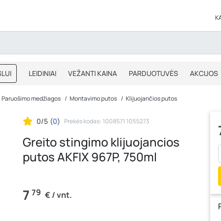
K
LUI
LEIDINIAI
VEŽANTI KAINA
PARDUOTUVĖS
AKCIJOS
BLOGAS
IŠPARDAVIMAS
Paruošimo medžiagos
Montavimo putos
Klijuojančios putos
0/5
(
0
)
Prekės kodas: 1008571 1055273
Greito stingimo klijuojancios
putos AKFIX 967P, 750ml
7
79
€ / vnt.