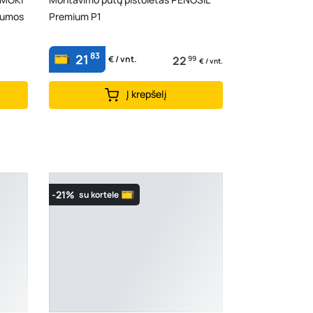
ilumos
Premium P1
83
21
22
99
€ / vnt.
€ / vnt.
Į krepšelį
-21%
su kortele