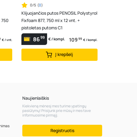
0/5
(
0
)
Klijuojančios putos PENOSIL Polystyrol
, 750
Fixfoam 877, 750 ml x 12 vnt. +
pistoletas putoms C1
99
86
9
109
99
€ / kompl.
€ / vnt.
€ / kompl.
Į krepšelį
Naujienlaiškis
Kiekvieną mėnesį mes turime ypatingų
pasiūlymų! Prisijunk prie mūsų ir mes tave
informuosime pirmąjį.
inimas
Registruotis