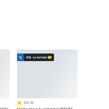
-5%
su kortele
0/5
(
0
)
 MOKI
Montavimo putų pistoletas PENOSIL