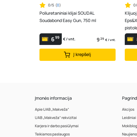
0/5
(
0
)
0
Poliuretaniniai klijai SOUDAL
Kliju
Soudabond Easy Gun, 750 ml
Eps&Xp
pistol
99
6
9
29
€ / vnt.
€ / vnt.
Į krepšelį
Įmonės informacija
Pagrind
Apie UAB „Makveža”
Akcijos
UAB „Makveža” rekvizitai
Leidiniai
Karjera ir darbo pasiūlymai
Mokiblo
Teikiamos paslaugos
Naujieno