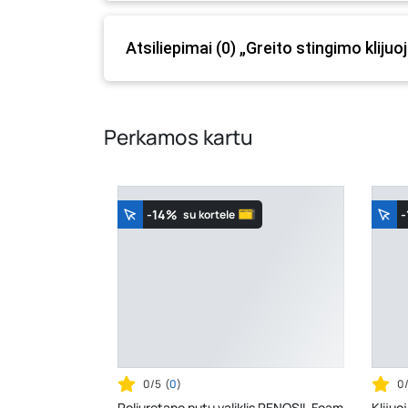
prašome vadovautis ta kaina, kuri galioja pirki
Atsiliepimai (0) „Greito stingimo klij
Perkamos kartu
-14%
-
su kortele
0/5
(
0
)
0
Poliuretano putų valiklis PENOSIL Foam
Klijuo