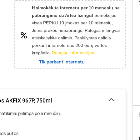
Išsimokėkite internetu per 10 mėnesių be
pabrangimo su Artea lizingu!
Sumokėjus
visas PERKU 10 įmokas per 10 mėnesių,
Jums prekės nepabrangs.
Patogiai ir lengvai
atsiskaitykite dalimis. Pasiūlymas galioja
perkant internetu nuo 200 eurų vertės
Daugiau informacijos.
krepšelio.
Tik perkant internetu
tos AKFIX 967P, 750ml
patikimai prilimpa po 5 minučių.
ios putos