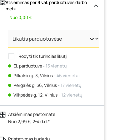
Atsiėmimas per 9 val. parduotuvės darbo
metu
Nuo 0,00 €
Rodyti tik turinčias likutį
El. parduotuvė
‐ 15 vienetų
Pilkalnio g. 3, Vilnius
- 46 vienetai
Pergalės g. 36, Vilnius
- 17 vienetų
Vilkpėdės g. 12, Vilnius
- 12 vienetų
Ateities g. 15, Vilnius
- 12 vienetų
Atsiėmimas paštomate
Kauno r., Narsiečių k., Vytauto g. 183,
Kaunas
Nuo 2,99 €, 2-4 d.d.*
- 0 vienetų
Šilutės pl. 83A, Klaipėda
- 13 vienetų
Pristatymas kurjeriu