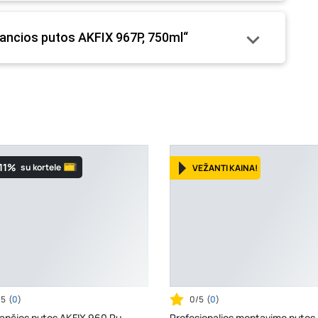
mo metu.
uojancios putos AKFIX 967P, 750ml“
11%
su kortele
VEŽANTI KAINA!
/5
(
0
)
0/5
(
0
)
jančios putos AKFIX 960 Pu,
Profesionalios montavimo putos