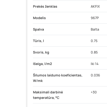
Prekės ženklas
AKFIX
Modelis
967P
Spalva
Balta
Tūris, l
0.75
Svoris, kg
0.85
Išeiga, l/m2
Iki 14
Šilumos laidumo koeficientas,
0.036
W/mk
Maksimali darbinė
+30
temperatūra, °C