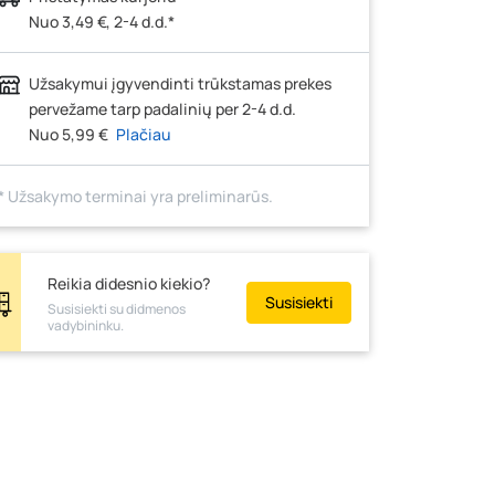
Pramonės g. 7, Šiauliai
- 15 vienetų
Nuo 3,49 €, 2-4 d.d.*
Klaipėdos g. 170R, Panevėžys
- 27 vienetai
Santaikos g. 26B, Alytus
- 28 vienetai
Užsakymui įgyvendinti trūkstamas prekes
J. Basanavičiaus g. 6, Utena
- 25 vienetai
pervežame tarp padalinių per 2-4 d.d.
Nuo 5,99 €
Plačiau
Novočėbės k. 3, Kėdainiai
- 24 vienetai
Kauno g. 160, Marijampolė
- 24 vienetai
* Užsakymo terminai yra preliminarūs.
Skuodo g. 41, Mažeikiai
- 21 vienetas
Tiekimo g. 4, Biržai
- 0 vienetų
Žemaičių g. 2, Raseiniai
- 0 vienetų
Reikia didesnio kiekio?
Susisiekti
Susisiekti su didmenos
Pramonės g. 6E, Šilutė
- 0 vienetų
vadybininku.
Gedimino g. 54, Tauragė
- 0 vienetų
Luokės g. 82, Telšiai
- 0 vienetų
Veteranų g. 11, Visaginas
- 0 vienetų
Baravykų g. 1, Druskininkai
- 0 vienetų
Vilniaus g. 89D, Ukmergė
- 0 vienetų