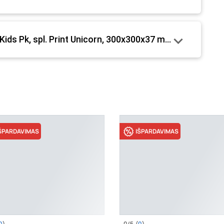
 fizinėse parduotuvėse tam tikrais atvejais gali nesutapti,
mo metu.
 Kids Pk, spl. Print Unicorn, 300x300x37 mm, dekoratyvinė
ŠPARDAVIMAS
IŠPARDAVIMAS
0
)
0/5
(
0
)