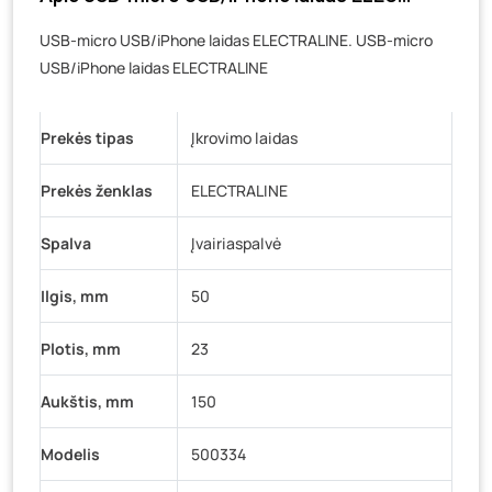
Veteranų g. 11, Visaginas
- 0 vienetų
USB-micro USB/iPhone laidas ELECTRALINE. USB-micro
Baravykų g. 1, Druskininkai
- 0 vienetų
USB/iPhone laidas ELECTRALINE
Vilniaus g. 89D, Ukmergė
- 0 vienetų
K. Donelaičio g. 17, Rokiškis
- 0 vienetų
Prekės tipas
Įkrovimo laidas
Šaltupės g. 64, Zarasai
- 0 vienetų
Prekės ženklas
ELECTRALINE
Spalva
Įvairiaspalvė
Ilgis, mm
50
Plotis, mm
23
Aukštis, mm
150
Modelis
500334