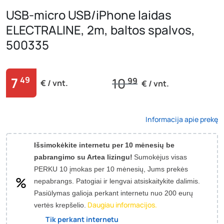
USB-micro USB/iPhone laidas
ELECTRALINE, 2m, baltos spalvos,
500335
7
49
10
99
€ / vnt.
€ / vnt.
Informacija apie prekę
Išsimokėkite internetu per 10 mėnesių be
pabrangimo su Artea lizingu!
Sumokėjus visas
PERKU 10 įmokas per 10 mėnesių, Jums prekės
nepabrangs.
Patogiai ir lengvai atsiskaitykite dalimis.
Pasiūlymas galioja perkant internetu nuo 200 eurų
Daugiau informacijos.
vertės krepšelio.
Tik perkant internetu