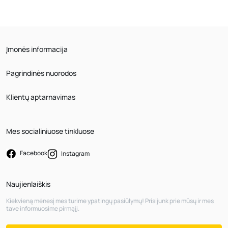
Įmonės informacija
Pagrindinės nuorodos
Klientų aptarnavimas
Mes socialiniuose tinkluose
Facebook
Instagram
Naujienlaiškis
Kiekvieną mėnesį mes turime ypatingų pasiūlymų! Prisijunk prie mūsų ir mes
tave informuosime pirmąjį.