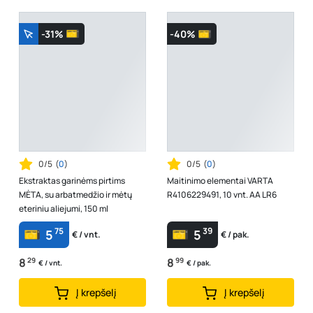
-31%
-40%
0/5
(
0
)
0/5
(
0
)
Ekstraktas garinėms pirtims
Maitinimo elementai VARTA
MĖTA, su arbatmedžio ir mėtų
R4106229491, 10 vnt. AA LR6
eteriniu aliejumi, 150 ml
75
39
5
5
€ / vnt.
€ / pak.
8
29
8
99
€ / vnt.
€ / pak.
Į krepšelį
Į krepšelį