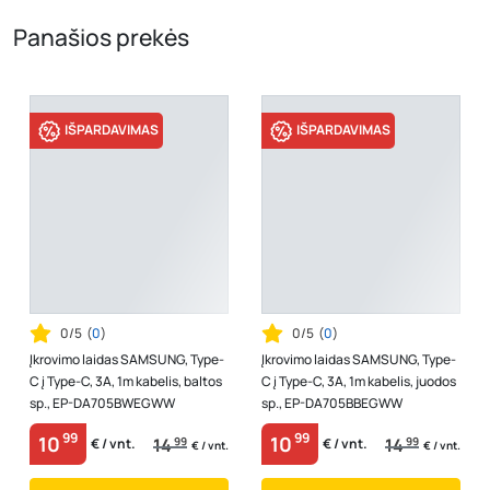
Panašios prekės
IŠPARDAVIMAS
IŠPARDAVIMAS
0/5
(
0
)
0/5
(
0
)
Įkrovimo laidas SAMSUNG, Type-
Įkrovimo laidas SAMSUNG, Type-
C į Type-C, 3A, 1m kabelis, baltos
C į Type-C, 3A, 1m kabelis, juodos
sp., EP-DA705BWEGWW
sp., EP-DA705BBEGWW
99
99
10
10
14
99
14
99
€ / vnt.
€ / vnt.
€ / vnt.
€ / vnt.