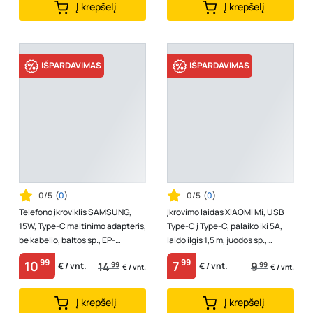
Į krepšelį
Į krepšelį
IŠPARDAVIMAS
IŠPARDAVIMAS
0/5
(
0
)
0/5
(
0
)
Telefono įkroviklis SAMSUNG,
Įkrovimo laidas XIAOMI Mi, USB
15W, Type-C maitinimo adapteris,
Type-C į Type-C, palaiko iki 5A,
be kabelio, baltos sp., EP-
laido ilgis 1,5 m, juodos sp.,
T1510NWEGEU
SJV4108GL
99
99
10
7
14
99
9
99
€ / vnt.
€ / vnt.
€ / vnt.
€ / vnt.
Į krepšelį
Į krepšelį