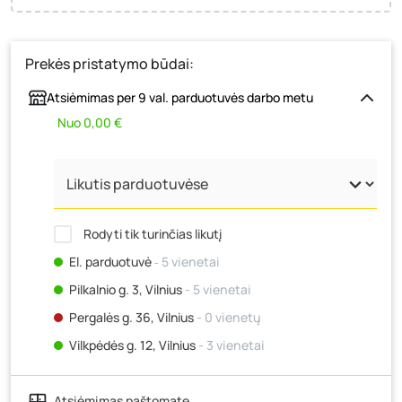
Prekės pristatymo būdai:
Atsiėmimas per 9 val. parduotuvės darbo metu
Nuo 0,00 €
Rodyti tik turinčias likutį
El. parduotuvė
‐ 5 vienetai
Pilkalnio g. 3, Vilnius
- 5 vienetai
Pergalės g. 36, Vilnius
- 0 vienetų
Vilkpėdės g. 12, Vilnius
- 3 vienetai
Ateities g. 15, Vilnius
- 0 vienetų
Atsiėmimas paštomate
Kauno r., Narsiečių k., Vytauto g. 183, Kaunas
- 10