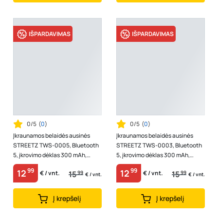
IŠPARDAVIMAS
IŠPARDAVIMAS
0/5
(
0
)
0/5
(
0
)
Įkraunamos belaidės ausinės
Įkraunamos belaidės ausinės
STREETZ TWS-0005, Bluetooth
STREETZ TWS-0003, Bluetooth
5, įkrovimo dėklas 300 mAh,
5, įkrovimo dėklas 300 mAh,
mėlynos sp.
juodos sp.
99
99
12
12
15
99
15
99
€ / vnt.
€ / vnt.
€ / vnt.
€ / vnt.
Į krepšelį
Į krepšelį