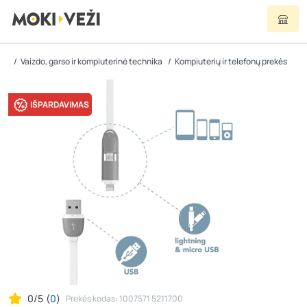
Vaizdo, garso ir kompiuterinė technika
Kompiuterių ir telefonų prekės
IŠPARDAVIMAS
0/5
(
0
)
Prekės kodas: 1007571 5211700