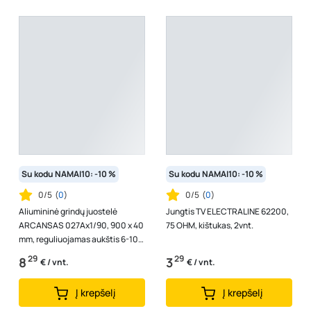
Su kodu NAMAI10: -10 %
Su kodu NAMAI10: -10 %
0/5
(
0
)
0/5
(
0
)
Aliumininė grindų juostelė
Jungtis TV ELECTRALINE 62200,
ARCANSAS 027Ax1/90, 900 x 40
75 OHM, kištukas, 2vnt.
mm, reguliuojamas aukštis 6-10
mm, anoduota, sidabro spalvos,
29
29
8
3
€ / vnt.
€ / vnt.
sa...
Į krepšelį
Į krepšelį