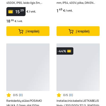
4500K, IP65, laido ilgis 3m,
mm, IP54, 400V, pilka, DIN EN
A170830077
60670
49
1
29
€ / vnt.
15
€ / vnt.
18
99
€ / vnt.
Į krepšelį
Į krepšelį
-44%
0/5
(
0
)
0/5
(
0
)
Rankdarbių siūlas POSAMO
Instaliacinis kabelis LIETKABELIS
VAUKA, 0,5mm, ritė 100m,
Nym-J 300/500V 3*1,5, (KH05VV-