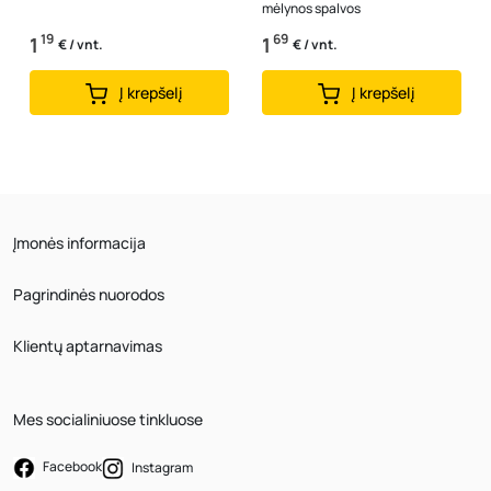
mėlynos spalvos
19
69
1
1
€ / vnt.
€ / vnt.
Į krepšelį
Į krepšelį
Įmonės informacija
Pagrindinės nuorodos
Klientų aptarnavimas
Mes socialiniuose tinkluose
Facebook
Instagram