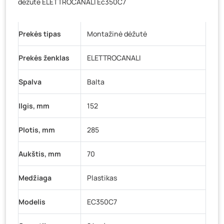
dėžutė ELETTROCANALI Ec350C7
Vilniaus g. 89D, Ukmergė
- 0 vienetų
K. Donelaičio g. 17, Rokiškis
- 0 vienetų
Prekės tipas
Montažinė dėžutė
Šaltupės g. 64, Zarasai
- 0 vienetų
Prekės ženklas
ELETTROCANALI
Spalva
Balta
Ilgis, mm
152
Plotis, mm
285
Aukštis, mm
70
Medžiaga
Plastikas
Modelis
EC350C7