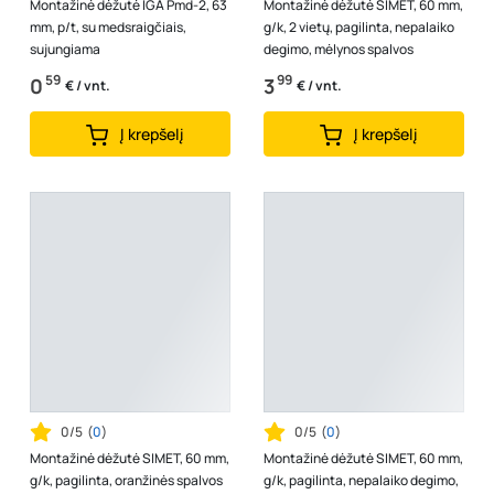
Montažinė dėžutė IGA Pmd-2, 63
Montažinė dėžutė SIMET, 60 mm,
mm, p/t, su medsraigčiais,
g/k, 2 vietų, pagilinta, nepalaiko
sujungiama
degimo, mėlynos spalvos
59
99
0
3
€ / vnt.
€ / vnt.
Į krepšelį
Į krepšelį
0/5
(
0
)
0/5
(
0
)
Montažinė dėžutė SIMET, 60 mm,
Montažinė dėžutė SIMET, 60 mm,
g/k, pagilinta, oranžinės spalvos
g/k, pagilinta, nepalaiko degimo,