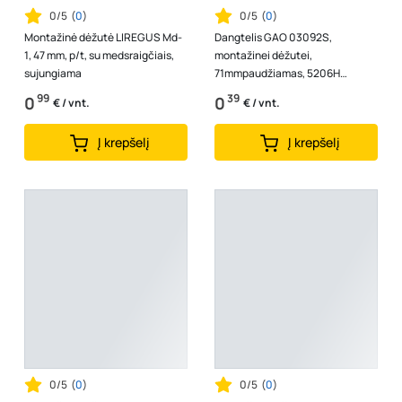
0/5
(
0
)
0/5
(
0
)
Montažinė dėžutė LIREGUS Md-
Dangtelis GAO 03092S,
1, 47 mm, p/t, su medsraigčiais,
montažinei dėžutei,
sujungiama
71mmpaudžiamas, 5206H
T650dgr
99
39
0
0
€ / vnt.
€ / vnt.
Į krepšelį
Į krepšelį
0/5
(
0
)
0/5
(
0
)