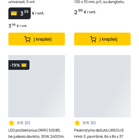
universali, 5 vnt.
130 x 70 mm, p/t, su dangteliu
99
2
39
€ / vnt.
3
€ / vnt.
3
99
€ / vnt.
Į krepšelį
Į krepšelį
-19%
0/5
(
0
)
0/5
(
0
)
LED prožektorius ORRO 52085,
Paskirstymo dėžutė LIREGUS
be judesio daviklio, 30W, 2400lm,
Hmd-3, paviršinė, 84 x 84 x 37