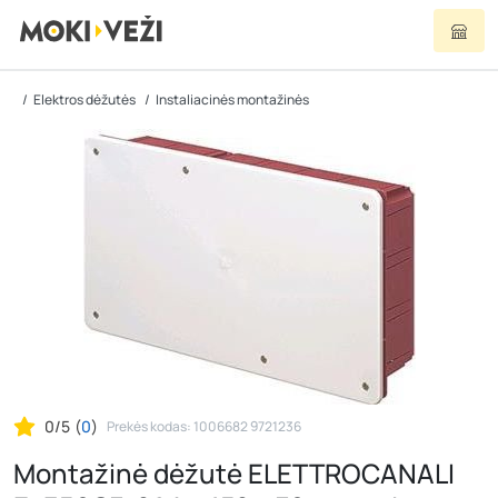
Elektros dėžutės
Instaliacinės montažinės
0/5
(
0
)
Prekės kodas: 1006682 9721236
Montažinė dėžutė ELETTROCANALI