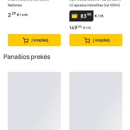
Nailonas
U) apvalus monolitas (rul 100m)
29
2
99
€ / vnt.
83
€ / rit.
149
00
€ / rit.
Į krepšelį
Į krepšelį
Panašios prekės