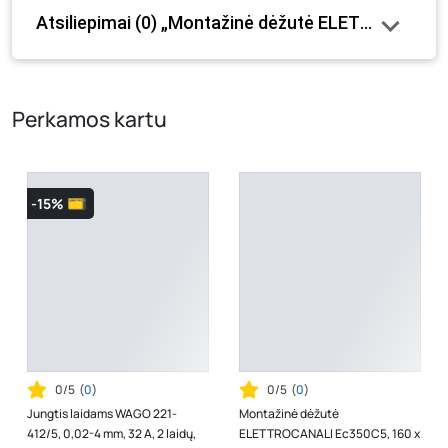
Atsiliepimai (0) „Montažinė dėžutė ELETTROCANALI
internetinėje parduotuvėje bei fizinėse parduotuvėse
tam tikrais atvejais gali nesutapti, prašome vadovautis ta
kaina, kuri galioja pirkimo metu.
Perkamos kartu
-15%
0/5
(
0
)
0/5
(
0
)
Jungtis laidams WAGO 221-
Montažinė dėžutė
412/5, 0,02-4 mm, 32 A, 2 laidų,
ELETTROCANALI Ec350C5, 160 x