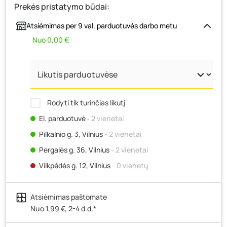
Prekės pristatymo būdai:
Atsiėmimas per 9 val. parduotuvės darbo metu
Nuo 0,00 €
Rodyti tik turinčias likutį
El. parduotuvė
‐ 2 vienetai
Pilkalnio g. 3, Vilnius
- 2 vienetai
Pergalės g. 36, Vilnius
- 2 vienetai
Vilkpėdės g. 12, Vilnius
- 0 vienetų
Ateities g. 15, Vilnius
- 0 vienetų
Atsiėmimas paštomate
Kauno r., Narsiečių k., Vytauto g. 183, Kaunas
- 2
vienetai
Nuo 1,99 €, 2-4 d.d.*
Šilutės pl. 83A, Klaipėda
- 0 vienetų