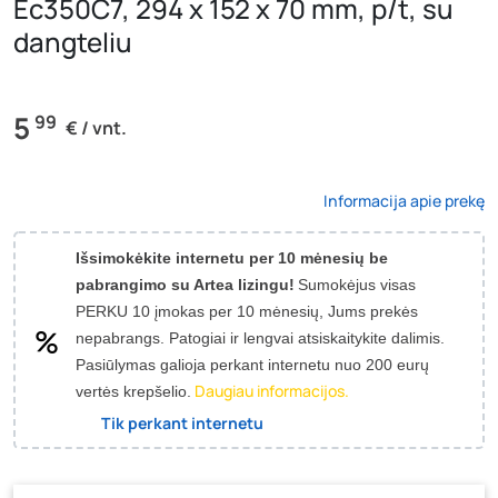
Ec350C7, 294 x 152 x 70 mm, p/t, su
dangteliu
5
99
€ / vnt.
Informacija apie prekę
Išsimokėkite internetu per 10 mėnesių be
pabrangimo su Artea lizingu!
Sumokėjus visas
PERKU 10 įmokas per 10 mėnesių, Jums prekės
nepabrangs.
Patogiai ir lengvai atsiskaitykite dalimis.
Pasiūlymas galioja perkant internetu nuo 200 eurų
Daugiau informacijos.
vertės krepšelio.
Tik perkant internetu