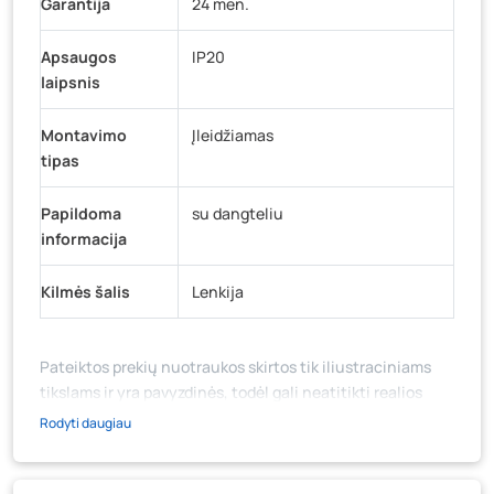
Garantija
24 mėn.
Apsaugos
IP20
laipsnis
Montavimo
Įleidžiamas
tipas
Papildoma
su dangteliu
informacija
Kilmės šalis
Lenkija
Pateiktos prekių nuotraukos skirtos tik iliustraciniams
tikslams ir yra pavyzdinės, todėl gali neatitikti realios
prekių ir jų pakuotės išvaizdos, komplektacijos, spalvos ar
Rodyti daugiau
formos. Prekės aprašymas (ar video medžiaga su
aprašymu) yra bendrinio pobūdžio, jame nebūtinai
paminėtos visos prekės savybės. Prekių likutis ar kainos