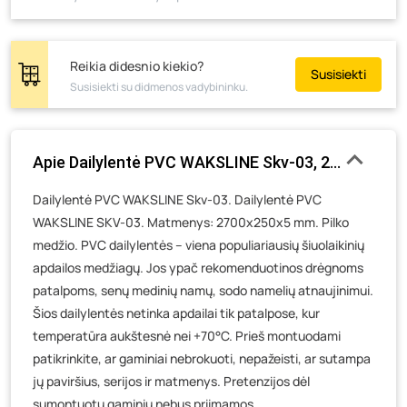
Skuodo g. 41, Mažeikiai
- 0 pakuočių
Tiekimo g. 4, Biržai
- 3 pakuotės
Reikia didesnio kiekio?
Susisiekti
Žemaičių g. 2, Raseiniai
- 4 pakuotės
Susisiekti su didmenos vadybininku.
Pramonės g. 6E, Šilutė
- 0 pakuočių
Gedimino g. 54, Tauragė
- 7 pakuotės
Apie Dailylentė PVC WAKSLINE Skv-03, 2700 x 250 
Luokės g. 82, Telšiai
- 12 pakuočių
Veteranų g. 11, Visaginas
- 3 pakuotės
Dailylentė PVC WAKSLINE Skv-03. Dailylentė PVC
WAKSLINE SKV-03. Matmenys: 2700x250x5 mm. Pilko
Baravykų g. 1, Druskininkai
- 4 pakuotės
medžio. PVC dailylentės – viena populiariausių šiuolaikinių
Vilniaus g. 89D, Ukmergė
- 2 pakuotės
apdailos medžiagų. Jos ypač rekomenduotinos drėgnoms
K. Donelaičio g. 17, Rokiškis
- 9 pakuotės
patalpoms, senų medinių namų, sodo namelių atnaujinimui.
Šaltupės g. 64, Zarasai
- 8 pakuotės
Šios dailylentės netinka apdailai tik patalpose, kur
temperatūra aukštesnė nei +70°C. Prieš montuodami
patikrinkite, ar gaminiai nebrokuoti, nepažeisti, ar sutampa
jų paviršius, serijos ir matmenys. Pretenzijos dėl
sumontuotų gaminių nebus priimamos.