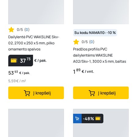
0/5
(
0
)
Su kodu NAMAI10: -10 %
Dailylentė PVC WAKSLINE Skv-
0/5
(
0
)
02, 2700 x 250 x 5 mm, pilko
ornamento spalvos
Pradžios profilis PVC
dailylentėms WAKSLINE
73
37
€ / pak.
A02/Skv-1, 3000 x 5 mm, baltas
89
1
€ / vnt.
53
93
€ / pak.
5,59 € / m²
Į krepšelį
Į krepšelį
-48%