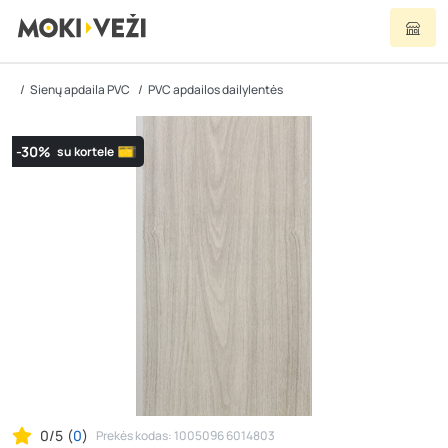
Sienų apdaila PVC
PVC apdailos dailylentės
-30%
su kortele
0/5
(
0
)
Prekės kodas: 1005096 6014803