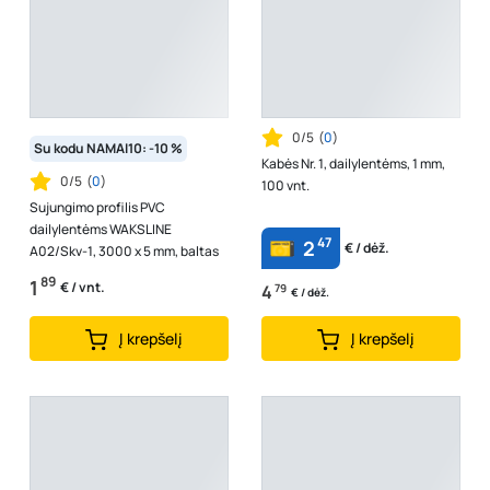
0/5
(
0
)
Su kodu NAMAI10: -10 %
Kabės Nr. 1, dailylentėms, 1 mm,
0/5
(
0
)
100 vnt.
Sujungimo profilis PVC
dailylentėms WAKSLINE
47
2
€ / dėž.
A02/Skv-1, 3000 x 5 mm, baltas
89
1
€ / vnt.
4
79
€ / dėž.
Į krepšelį
Į krepšelį