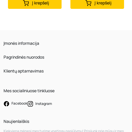
Į krepšelį
Į krepšelį
Įmonės informacija
Pagrindinės nuorodos
Klientų aptarnavimas
Mes socialiniuose tinkluose
Facebook
Instagram
Naujienlaiškis
Kiekvieną mėnesį mes turime ypatingų pasiūlymų! Prisijunk prie mūsų ir mes