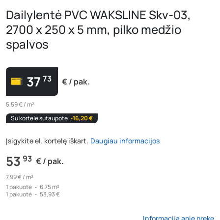
Dailylentė PVC WAKSLINE Skv-03,
2700 x 250 x 5 mm, pilko medžio
spalvos
37
73
€ / pak.
5,59 € / m²
Su kortele sutaupote
‐16,20 €
Įsigykite el. kortelę iškart.
Daugiau informacijos
53
93
€ / pak.
7,99 € /
m²
1
pakuotė
‐
6.75 m²
1
pakuotė
‐
53,93 €
Informacija apie prekę