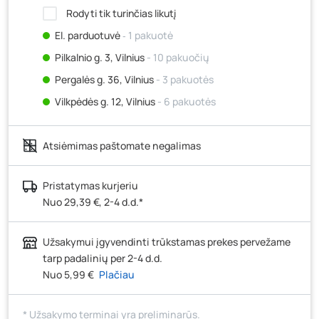
Rodyti tik turinčias likutį
El. parduotuvė
‐ 1 pakuotė
Pilkalnio g. 3, Vilnius
- 10 pakuočių
Pergalės g. 36, Vilnius
- 3 pakuotės
Vilkpėdės g. 12, Vilnius
- 6 pakuotės
Ateities g. 15, Vilnius
- 10 pakuočių
Atsiėmimas paštomate negalimas
Kauno r., Narsiečių k., Vytauto g. 183, Kaunas
- 6
pakuotės
Šilutės pl. 83A, Klaipėda
- 7 pakuotės
Pristatymas kurjeriu
Nuo 29,39 €, 2-4 d.d.*
Pramonės g. 7, Šiauliai
- 3 pakuotės
Klaipėdos g. 170R, Panevėžys
- 9 pakuotės
Užsakymui įgyvendinti trūkstamas prekes pervežame
Santaikos g. 26B, Alytus
- 1 pakuotė
tarp padalinių per 2-4 d.d.
J. Basanavičiaus g. 6, Utena
- 7 pakuotės
Nuo 5,99 €
Plačiau
Novočėbės k. 3, Kėdainiai
- 1 pakuotė
* Užsakymo terminai yra preliminarūs.
Kauno g. 160, Marijampolė
- 3 pakuotės