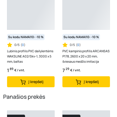
Su kodu NAMAI10: -10 %
Su kodu NAMAI10: -10 %
0/5
(
0
)
0/5
(
0
)
Lubinis profilis PVC dailylentėms
PVC kampinis profilis ARCANSAS
WAKSLINE A02/Skv-1, 3000 x 5
P178, 2600 x 20 x 20 mm,
mm, baltas
šviesaus medžio imitacija
89
29
1
7
€ / vnt.
€ / vnt.
Į krepšelį
Į krepšelį
Panašios prekės