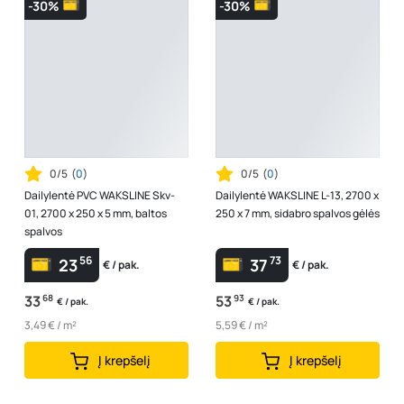
-30%
-30%
0/5
(
0
)
0/5
(
0
)
Dailylentė PVC WAKSLINE Skv-
Dailylentė WAKSLINE L-13, 2700 x
01, 2700 x 250 x 5 mm, baltos
250 x 7 mm, sidabro spalvos gėlės
spalvos
56
73
23
37
€ / pak.
€ / pak.
33
68
53
93
€ / pak.
€ / pak.
3,49 € / m²
5,59 € / m²
Į krepšelį
Į krepšelį