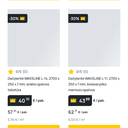
-30%
-30%
0/5
(
0
)
0/5
(
0
)
Dailylentė WAKSLINE L-14, 2700 x
Dailylentė WAKSLINE L-11, 2700 x
250 x 7 mm, smėlio spalvos
250 x 7 mm, šviesiai pilko
tekstūra
marmuro spalvos
10
88
40
43
€ / pak.
€ / pak.
57
31
62
71
€ / pak.
€ / pak.
5,94 € / m²
6,50 € / m²