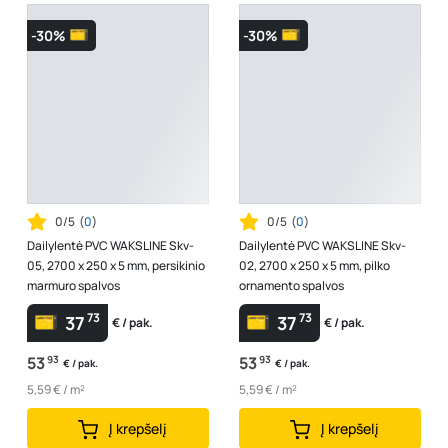
-30%
-30%
0/5
(
0
)
0/5
(
0
)
Dailylentė PVC WAKSLINE Skv-
Dailylentė PVC WAKSLINE Skv-
05, 2700 x 250 x 5 mm, persikinio
02, 2700 x 250 x 5 mm, pilko
marmuro spalvos
ornamento spalvos
73
73
37
37
€ / pak.
€ / pak.
53
93
53
93
€ / pak.
€ / pak.
5,59 € / m²
5,59 € / m²
Į krepšelį
Į krepšelį