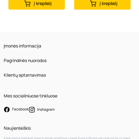
Į krepšelį
Į krepšelį
Įmonės informacija
Pagrindinės nuorodos
Klientų aptarnavimas
Mes socialiniuose tinkluose
Facebook
Instagram
Naujienlaiškis
Kiekvieną mėnesį mes turime ypatingų pasiūlymų! Prisijunk prie mūsų ir mes