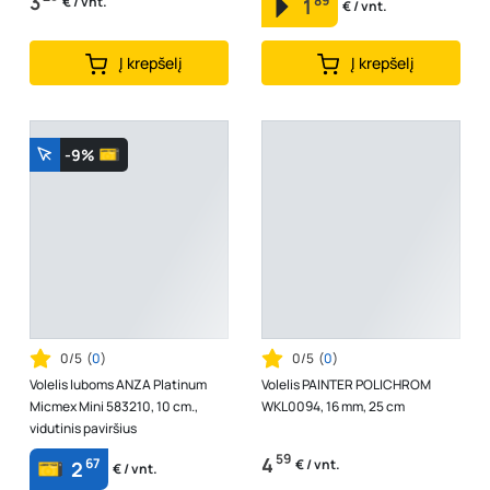
3
89
€ / vnt.
1
€ / vnt.
Į krepšelį
Į krepšelį
-9%
0/5
(
0
)
0/5
(
0
)
Volelis luboms ANZA Platinum
Volelis PAINTER POLICHROM
Micmex Mini 583210, 10 cm.,
WKL0094, 16 mm, 25 cm
vidutinis paviršius
59
4
67
€ / vnt.
2
€ / vnt.