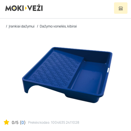
Įrankiai dažymui
Dažymo vonelės, kibirai
0/5
(
0
)
Prekės kodas: 1004635 2411028