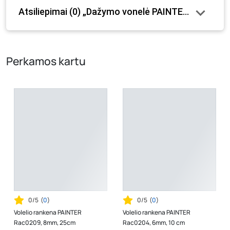
Atsiliepimai (0) „Dažymo vonelė PAINTER Maxi Ku
internetinėje parduotuvėje bei fizinėse parduotuvėse
tam tikrais atvejais gali nesutapti, prašome vadovautis ta
kaina, kuri galioja pirkimo metu.
Perkamos kartu
0/5
(
0
)
0/5
(
0
)
Volelio rankena PAINTER
Volelio rankena PAINTER
Rac0209, 8mm, 25cm
Rac0204, 6mm, 10 cm