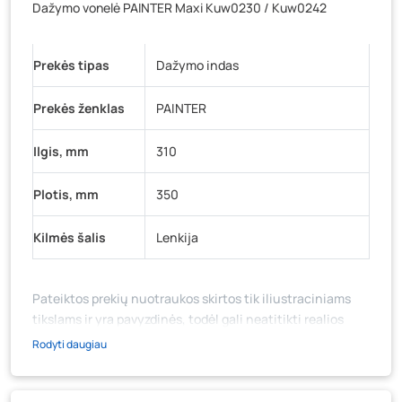
Dažymo vonelė PAINTER Maxi Kuw0230 / Kuw0242
Vilniaus g. 89D, Ukmergė
- 29 vienetai
K. Donelaičio g. 17, Rokiškis
- 40 vienetų
Prekės tipas
Dažymo indas
Šaltupės g. 64, Zarasai
- 10 vienetų
Prekės ženklas
PAINTER
Ilgis, mm
310
Plotis, mm
350
Kilmės šalis
Lenkija
Pateiktos prekių nuotraukos skirtos tik iliustraciniams
tikslams ir yra pavyzdinės, todėl gali neatitikti realios
prekių ir jų pakuotės išvaizdos, komplektacijos, spalvos ar
Rodyti daugiau
formos. Prekės aprašymas (ar video medžiaga su
aprašymu) yra bendrinio pobūdžio, jame nebūtinai
paminėtos visos prekės savybės. Prekių likutis ar kainos