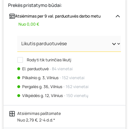
Prekės pristatymo būdai:
Atsiėmimas per 9 val. parduotuvės darbo metu
Nuo 0,00 €
Rodyti tik turinčias likutį
El. parduotuvė
‐ 84 vienetai
Pilkalnio g. 3, Vilnius
- 152 vienetai
Pergalės g. 36, Vilnius
- 162 vienetai
Vilkpėdės g. 12, Vilnius
- 150 vienetų
Ateities g. 15, Vilnius
- 66 vienetai
Atsiėmimas paštomate
Kauno r., Narsiečių k., Vytauto g. 183, Kaunas
- 81
vienetas
Nuo 2,79 €, 2-4 d.d.*
Šilutės pl. 83A, Klaipėda
- 119 vienetų