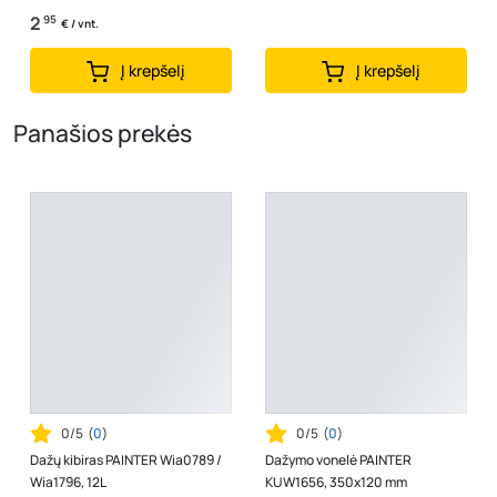
2
95
€ / vnt.
Į krepšelį
Į krepšelį
Panašios prekės
0/5
(
0
)
0/5
(
0
)
Dažų kibiras PAINTER Wia0789 /
Dažymo vonelė PAINTER
Wia1796, 12L
KUW1656, 350x120 mm