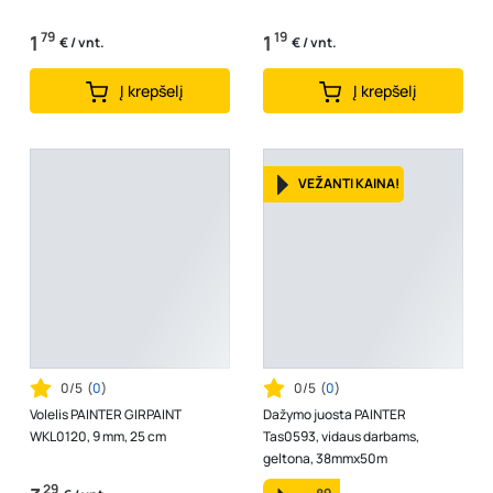
79
19
1
1
€ / vnt.
€ / vnt.
Į krepšelį
Į krepšelį
VEŽANTI KAINA!
0/5
(
0
)
0/5
(
0
)
Volelis PAINTER GIRPAINT
Dažymo juosta PAINTER
WKL0120, 9 mm, 25 cm
Tas0593, vidaus darbams,
geltona, 38mmx50m
29