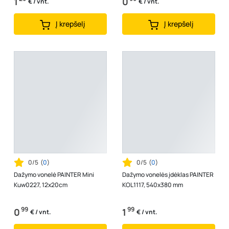
1
0
€ / vnt.
€ / vnt.
Į krepšelį
Į krepšelį
0/5
(
0
)
0/5
(
0
)
Dažymo vonelė PAINTER Mini
Dažymo vonelės įdėklas PAINTER
Kuw0227, 12x20cm
KOL1117, 540x380 mm
99
99
0
1
€ / vnt.
€ / vnt.