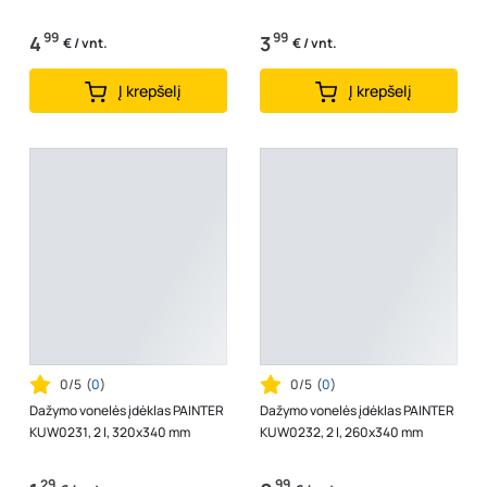
99
99
4
3
€ / vnt.
€ / vnt.
Į krepšelį
Į krepšelį
0/5
(
0
)
0/5
(
0
)
Dažymo vonelės įdėklas PAINTER
Dažymo vonelės įdėklas PAINTER
KUW0231, 2 l, 320x340 mm
KUW0232, 2 l, 260x340 mm
29
99