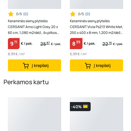
0/5
(
0
)
0/5
(
0
)
Keraminės sienų plytelės
Keraminės sienų plytelės
CERSANIT Arno Light Grey, 20 x
CERSANIT Vivia Ps213 White Mat,
60 cm, 1,080 m2/dėž., šv.pilkos
250 x 400 x 8 mm, 1,200 m2/dėž.,
spalvos
spl. balta
71
39
9
8
25
87
22
19
€ / pak.
€ / pak.
€ / pak.
€ / pak.
8,99 € / m²
6,99 € / m²
Į krepšelį
Į krepšelį
Perkamos kartu
-40%