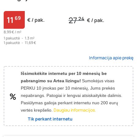
11
69
27
24
€ / pak.
€ / pak.
8,99 € /
m²
1
pakuotė
‐
1.3 m²
1
pakuotė
‐
11,69 €
Informacija apie prekę
Išsimokėkite internetu per 10 mėnesių be
pabrangimo su Artea lizingu!
Sumokėjus visas
PERKU 10 įmokas per 10 mėnesių, Jums prekės
nepabrangs.
Patogiai ir lengvai atsiskaitykite dalimis.
Pasiūlymas galioja perkant internetu nuo 200 eurų
Daugiau informacijos.
vertės krepšelio.
Tik perkant internetu