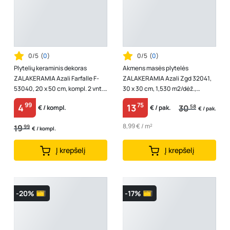
0/5
(
0
)
0/5
(
0
)
Plytelių keraminis dekoras
Akmens masės plytelės
ZALAKERAMIA Azali Farfalle F-
ZALAKERAMIA Azali Zgd 32041,
53040, 20 x 50 cm, kompl. 2 vnt.,
30 x 30 cm, 1,530 m2/dėž.,
5 vnt./dėž., kilmės šalis Veng...
glazūruotos, Vengrija
99
75
4
13
30
58
€ / kompl.
€ / pak.
€ / pak.
8,99 € / m²
19
99
€ / kompl.
Į krepšelį
Į krepšelį
-20%
-17%