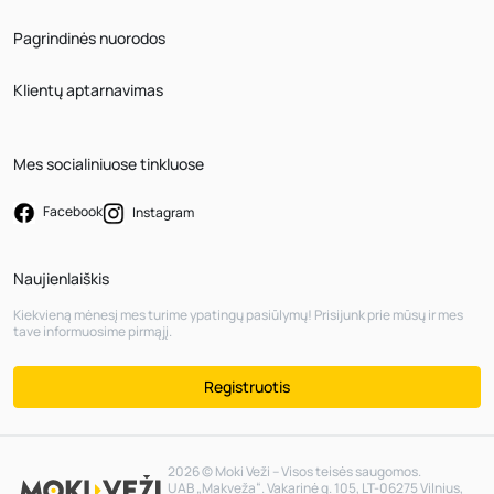
Pagrindinės nuorodos
Klientų aptarnavimas
Mes socialiniuose tinkluose
Facebook
Instagram
Naujienlaiškis
Kiekvieną mėnesį mes turime ypatingų pasiūlymų! Prisijunk prie mūsų ir mes
tave informuosime pirmąjį.
Registruotis
2026 © Moki Veži – Visos teisės saugomos.
UAB „Makveža“. Vakarinė g. 105, LT-06275 Vilnius,