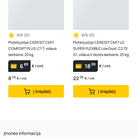
0/5
(
0
)
0/5
(
0
)
Plytelių klijai CERESIT CM11
Plytelių klijai CERESIT CM17 LD
COMFORT PLUS, C1 T, vidaus
SUPER FLEXIBLE Low Dust, C2 TE
darbams, 25 kg
S1, vidaus ir išorės darbams, 25 kg
89
99
6
18
€ / vnt.
€ / vnt.
8
59
22
99
€ / vnt.
€ / vnt.
Į krepšelį
Į krepšelį
Įmonės informacija