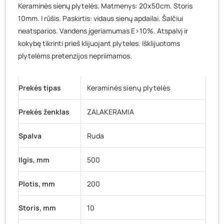
Keraminės sienų plytelės. Matmenys: 20x50cm. Storis
Vilniaus g. 89D, Ukmergė
- 0 pakuočių
10mm. I rūšis. Paskirtis: vidaus sienų apdailai. Šalčiui
K. Donelaičio g. 17, Rokiškis
- 0 pakuočių
neatsparios. Vandens įgeriamumas E>10%. Atspalvį ir
Šaltupės g. 64, Zarasai
- 0 pakuočių
kokybę tikrinti prieš klijuojant plyteles. Išklijuotoms
plytelėms pretenzijos nepriimamos.
Prekės tipas
Keraminės sienų plytelės
Prekės ženklas
ZALAKERAMIA
Spalva
Ruda
Ilgis, mm
500
Plotis, mm
200
Storis, mm
10