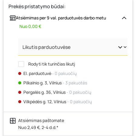
Prekės pristatymo būdai:
Atsiėmimas per 9 val. parduotuvės darbo metu
Nuo 0,00 €
Rodyti tik turinčias likutį
El. parduotuvė
‐ 0 pakuočių
Pilkalnio g. 3, Vilnius
- 3 pakuotės
Pergalės g. 36, Vilnius
- 0 pakuočių
Vilkpėdės g. 12, Vilnius
- 0 pakuočių
Ateities g. 15, Vilnius
- 0 pakuočių
Atsiėmimas paštomate
Kauno r., Narsiečių k., Vytauto g. 183, Kaunas
- 0
pakuočių
Nuo 2,49 €, 2-4 d.d.*