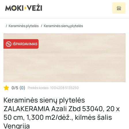
Keraminės plytelės
Keraminės sienų plytelės
IŠPARDAVIMAS
0/5
(
0
)
Prekės kodas: 1004208 5135250
Keraminės sienų plytelės
ZALAKERAMIA Azali Zbd 53040, 20 x
50 cm, 1,300 m2/dėž., kilmės šalis
Vengrija