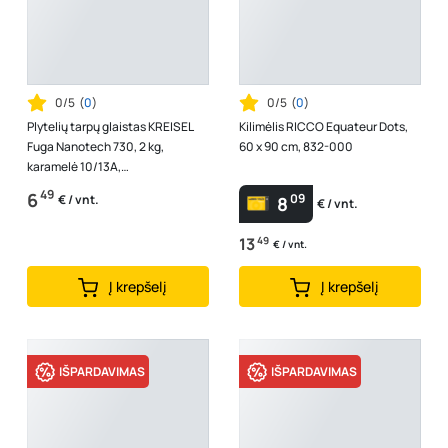
0/5
(
0
)
0/5
(
0
)
Plytelių tarpų glaistas KREISEL
Kilimėlis RICCO Equateur Dots,
Fuga Nanotech 730, 2 kg,
60 x 90 cm, 832-000
karamelė 10/13A,
KP/fuga/730/2/13A
49
6
09
€ / vnt.
8
€ / vnt.
13
49
€ / vnt.
Į krepšelį
Į krepšelį
IŠPARDAVIMAS
IŠPARDAVIMAS