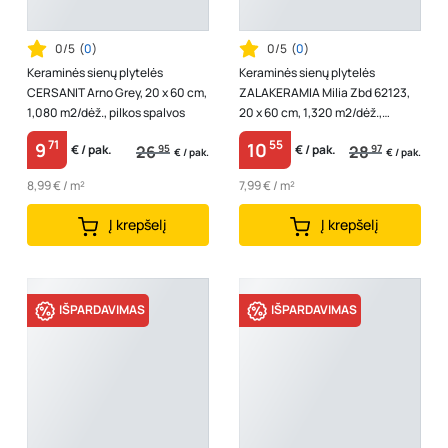
0/5
(
0
)
0/5
(
0
)
Keraminės sienų plytelės
Keraminės sienų plytelės
CERSANIT Arno Grey, 20 x 60 cm,
ZALAKERAMIA Milia Zbd 62123,
1,080 m2/dėž., pilkos spalvos
20 x 60 cm, 1,320 m2/dėž.,
Vengrija
71
55
9
10
26
95
28
97
€ / pak.
€ / pak.
€ / pak.
€ / pak.
8,99 € / m²
7,99 € / m²
Į krepšelį
Į krepšelį
IŠPARDAVIMAS
IŠPARDAVIMAS