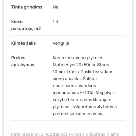
Tinka grindims
Ne
Kiekis
1.3
pakuotėje, m2
Kilmės šalis
Vengrija
Prekės
Keraminės sienų plytelės.
aprašymas
Matmenys: 20x50cm. Storis
10mm. I rūšis. Paskirtis: vidaus
sienų apdailai. Šalčiui
neatsparios. Vandens
įgeriamumas E>10%. Atspalvį ir
kokybę tikrinti prieš klijuojant
plyteles. Išklijuotoms plytelėms
pretenzijos nepriimamos.
Pateiktos prekių nuotraukos skirtos tik iliustraciniams