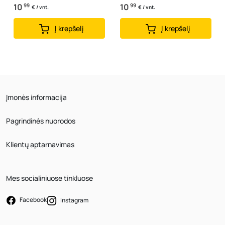
10
99
10
99
€ / vnt.
€ / vnt.
Į krepšelį
Į krepšelį
Įmonės informacija
Pagrindinės nuorodos
Klientų aptarnavimas
Mes socialiniuose tinkluose
Facebook
Instagram