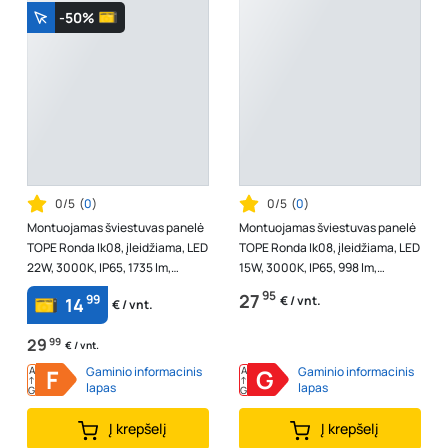
-50%
0/5
(
0
)
0/5
(
0
)
Montuojamas šviestuvas panelė
Montuojamas šviestuvas panelė
TOPE Ronda Ik08, įleidžiama, LED
TOPE Ronda Ik08, įleidžiama, LED
22W, 3000K, IP65, 1735 lm,
15W, 3000K, IP65, 998 lm,
pjaunama skylė 168 mm, be
pjaunama skylė 125 mm, be
95
27
99
€ / vnt.
14
€ / vnt.
rėme...
rėmel...
29
99
€ / vnt.
A
F
Gaminio informacinis
A
G
Gaminio informacinis
↑
↑
lapas
lapas
G
G
Į krepšelį
Į krepšelį