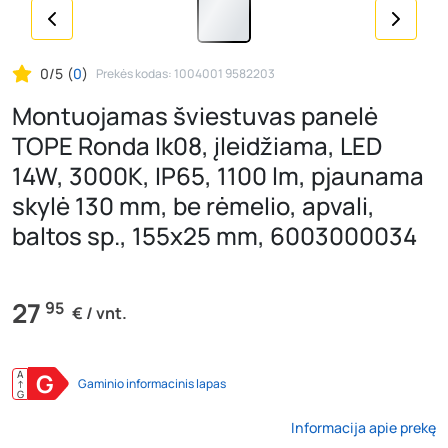
0/5
(
0
)
Prekės kodas: 1004001 9582203
Montuojamas šviestuvas panelė
TOPE Ronda Ik08, įleidžiama, LED
14W, 3000K, IP65, 1100 lm, pjaunama
skylė 130 mm, be rėmelio, apvali,
baltos sp., 155x25 mm, 6003000034
27
95
€ / vnt.
A
G
Gaminio informacinis lapas
↑
G
Informacija apie prekę