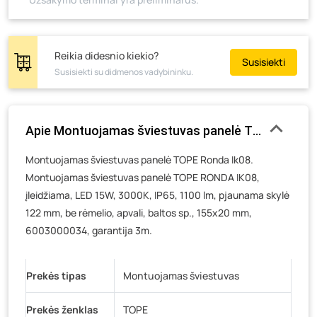
Skuodo g. 41, Mažeikiai
- 3 vienetai
Tiekimo g. 4, Biržai
- 0 vienetų
Žemaičių g. 2, Raseiniai
- 0 vienetų
Reikia didesnio kiekio?
Susisiekti
Susisiekti su didmenos vadybininku.
Pramonės g. 6E, Šilutė
- 0 vienetų
Gedimino g. 54, Tauragė
- 0 vienetų
Luokės g. 82, Telšiai
- 3 vienetai
Apie Montuojamas šviestuvas panelė TOPE Ronda Ik
Veteranų g. 11, Visaginas
- 0 vienetų
Montuojamas šviestuvas panelė TOPE Ronda Ik08.
Baravykų g. 1, Druskininkai
- 0 vienetų
Montuojamas šviestuvas panelė TOPE RONDA IK08,
Vilniaus g. 89D, Ukmergė
- 0 vienetų
įleidžiama, LED 15W, 3000K, IP65, 1100 lm, pjaunama skylė
K. Donelaičio g. 17, Rokiškis
- 0 vienetų
122 mm, be rėmelio, apvali, baltos sp., 155x20 mm,
Šaltupės g. 64, Zarasai
- 0 vienetų
6003000034, garantija 3m.
Prekės tipas
Montuojamas šviestuvas
Prekės ženklas
TOPE