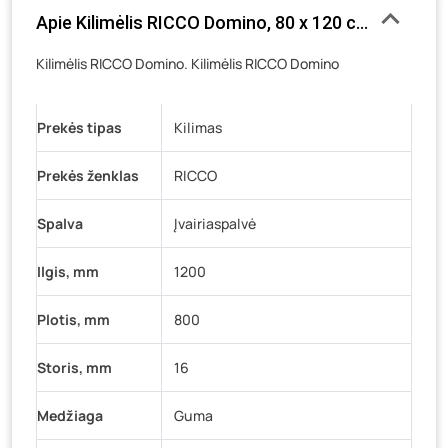
Apie Kilimėlis RICCO Domino, 80 x 120 cm, storis
Luokės g. 82, Telšiai
- 0 vienetų
Veteranų g. 11, Visaginas
- 1 vienetas
Kilimėlis RICCO Domino. Kilimėlis RICCO Domino
Baravykų g. 1, Druskininkai
- 0 vienetų
Vilniaus g. 89D, Ukmergė
- 0 vienetų
Prekės tipas
Kilimas
K. Donelaičio g. 17, Rokiškis
- 0 vienetų
Prekės ženklas
RICCO
Šaltupės g. 64, Zarasai
- 0 vienetų
Spalva
Įvairiaspalvė
Ilgis, mm
1200
Plotis, mm
800
Storis, mm
16
Medžiaga
Guma