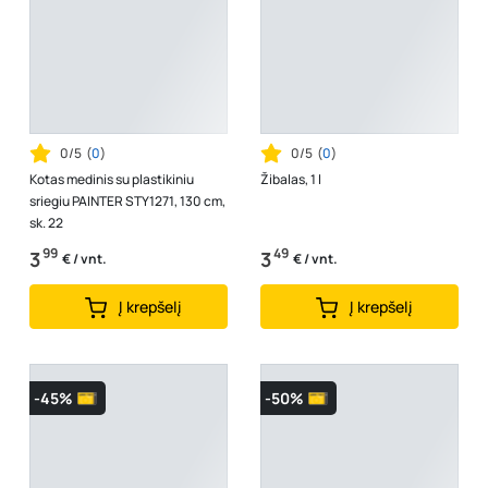
0/5
(
0
)
0/5
(
0
)
Kotas medinis su plastikiniu
Žibalas, 1 l
sriegiu PAINTER STY1271, 130 cm,
sk. 22
99
49
3
3
€ / vnt.
€ / vnt.
Į krepšelį
Į krepšelį
-45%
-50%