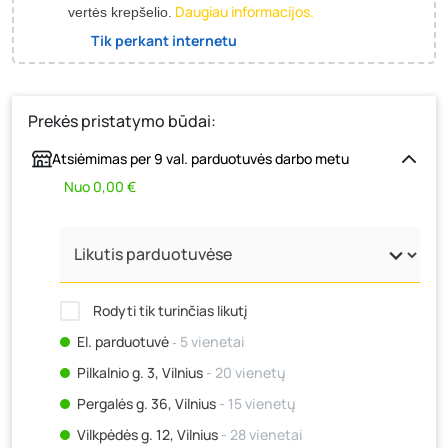
Daugiau informacijos.
vertės krepšelio.
Tik perkant internetu
Prekės pristatymo būdai:
Atsiėmimas per 9 val. parduotuvės darbo metu
Nuo 0,00 €
Rodyti tik turinčias likutį
El. parduotuvė
‐ 5 vienetai
Pilkalnio g. 3, Vilnius
- 20 vienetų
Pergalės g. 36, Vilnius
- 15 vienetų
Vilkpėdės g. 12, Vilnius
- 28 vienetai