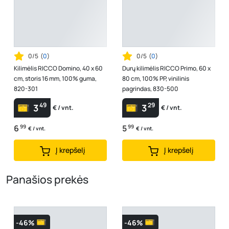
0/5
(
0
)
0/5
(
0
)
Kilimėlis RICCO Domino, 40 x 60
Durų kilimėlis RICCO Primo, 60 x
cm, storis 16 mm, 100% guma,
80 cm, 100% PP, vinilinis
820-301
pagrindas, 830-500
49
29
3
3
€ / vnt.
€ / vnt.
6
99
5
99
€ / vnt.
€ / vnt.
Į krepšelį
Į krepšelį
Panašios prekės
-46%
-46%