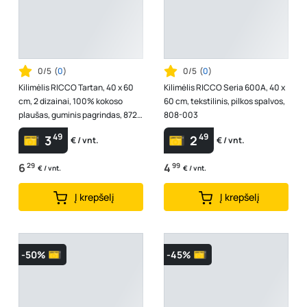
0/5
(
0
)
0/5
(
0
)
Kilimėlis RICCO Tartan, 40 x 60
Kilimėlis RICCO Seria 600A, 40 x
cm, 2 dizainai, 100% kokoso
60 cm, tekstilinis, pilkos spalvos,
plaušas, guminis pagrindas, 872-
808-003
000
49
49
3
2
€ / vnt.
€ / vnt.
6
29
4
99
€ / vnt.
€ / vnt.
Į krepšelį
Į krepšelį
-50%
-45%