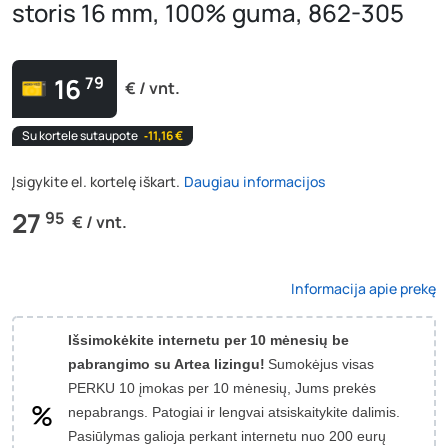
storis 16 mm, 100% guma, 862-305
16
79
€ / vnt.
Su kortele sutaupote
‐11,16 €
Įsigykite el. kortelę iškart.
Daugiau informacijos
27
95
€ / vnt.
Informacija apie prekę
Išsimokėkite internetu per 10 mėnesių be
pabrangimo su Artea lizingu!
Sumokėjus visas
PERKU 10 įmokas per 10 mėnesių, Jums prekės
nepabrangs.
Patogiai ir lengvai atsiskaitykite dalimis.
Pasiūlymas galioja perkant internetu nuo 200 eurų