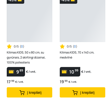
0/5
(
0
)
0/5
(
0
)
Kilimas KIDS, 50 x 80 cm, su
Kilimas KIDS, 70 x 140 cm,
gyvūnais, 2 skirtingi dizainai,
medvilnė
100% poliesteris
89
99
9
10
€ / vnt.
€ / vnt.
17
99
19
99
€ / vnt.
€ / vnt.
Į krepšelį
Į krepšelį