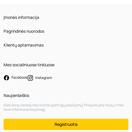
Įmonės informacija
Pagrindinės nuorodos
Klientų aptarnavimas
Mes socialiniuose tinkluose
Facebook
Instagram
Naujienlaiškis
Kiekvieną mėnesį mes turime ypatingų pasiūlymų! Prisijunk prie mūsų ir mes
tave informuosime pirmąjį.
Registruotis