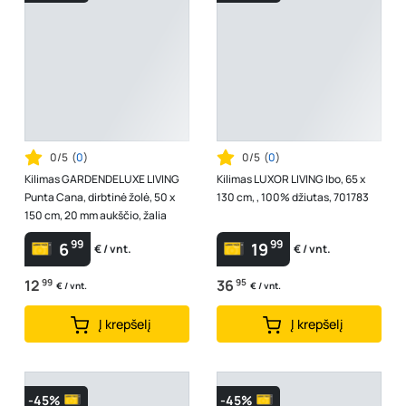
0/5
(
0
)
0/5
(
0
)
Kilimas GARDENDELUXE LIVING
Kilimas LUXOR LIVING Ibo, 65 x
Punta Cana, dirbtinė žolė, 50 x
130 cm, , 100% džiutas, 701783
150 cm, 20 mm aukščio, žalia
99
99
6
19
€ / vnt.
€ / vnt.
12
99
36
95
€ / vnt.
€ / vnt.
Į krepšelį
Į krepšelį
-45%
-45%