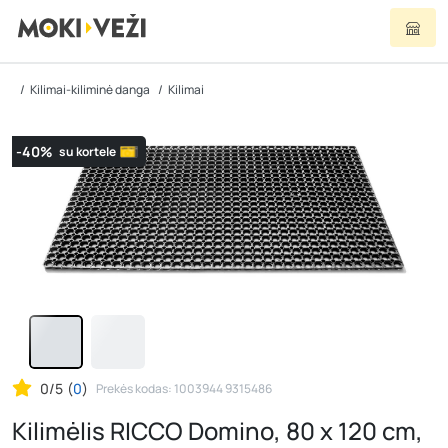
Kilimai-kiliminė danga
Kilimai
-40%
su kortele
0/5
(
0
)
Prekės kodas: 1003944 9315486
Kilimėlis RICCO Domino, 80 x 120 cm,