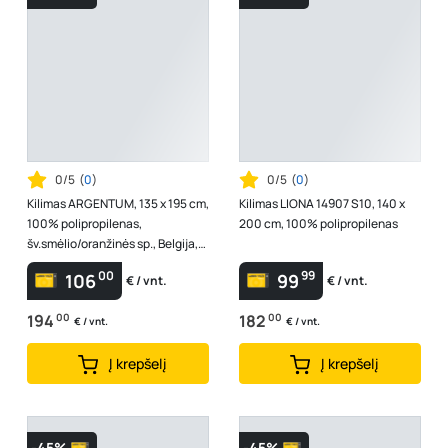
0/5
(
0
)
0/5
(
0
)
Kilimas ARGENTUM, 135 x 195 cm,
Kilimas LIONA 14907 S10, 140 x
100% polipropilenas,
200 cm, 100% polipropilenas
šv.smėlio/oranžinės sp., Belgija,
63807828004
00
99
106
99
€ / vnt.
€ / vnt.
194
00
182
00
€ / vnt.
€ / vnt.
Į krepšelį
Į krepšelį
-45%
-45%