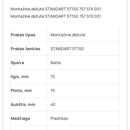
Veteranų g. 11, Visaginas
- 0 vienetų
Montažinė dėžutė STANDART ST150 757 519 001.
Baravykų g. 1, Druskininkai
- 0 vienetų
Montažinė dėžutė STANDART ST150 757 519 001
Vilniaus g. 89D, Ukmergė
- 0 vienetų
K. Donelaičio g. 17, Rokiškis
- 0 vienetų
Prekės tipas
Montažinė dėžutė
Šaltupės g. 64, Zarasai
- 0 vienetų
Prekės ženklas
STANDART ST150
Spalva
Balta
Ilgis, mm
75
Plotis, mm
75
Aukštis, mm
40
Medžiaga
Plastikas