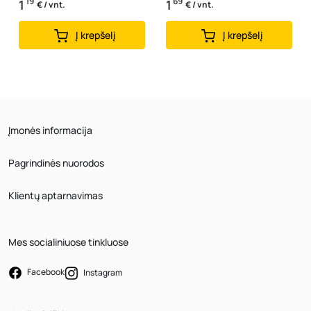
19
69
1
1
€ / vnt.
€ / vnt.
Į krepšelį
Į krepšelį
Įmonės informacija
Pagrindinės nuorodos
Klientų aptarnavimas
Mes socialiniuose tinkluose
Facebook
Instagram