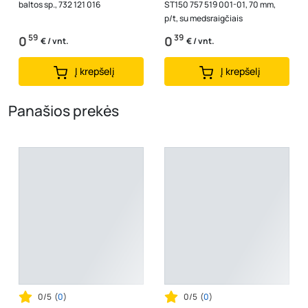
baltos sp., 732 121 016
ST150 757 519 001-01, 70 mm,
p/t, su medsraigčiais
59
39
0
0
€ / vnt.
€ / vnt.
Į krepšelį
Į krepšelį
Panašios prekės
0/5
(
0
)
0/5
(
0
)