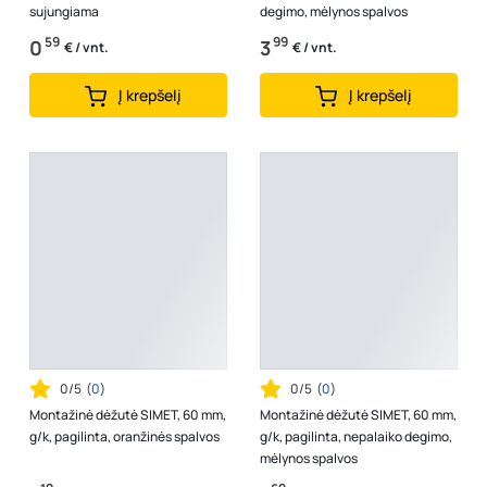
sujungiama
degimo, mėlynos spalvos
59
99
0
3
€ / vnt.
€ / vnt.
Į krepšelį
Į krepšelį
0/5
(
0
)
0/5
(
0
)
Montažinė dėžutė SIMET, 60 mm,
Montažinė dėžutė SIMET, 60 mm,
g/k, pagilinta, oranžinės spalvos
g/k, pagilinta, nepalaiko degimo,
mėlynos spalvos