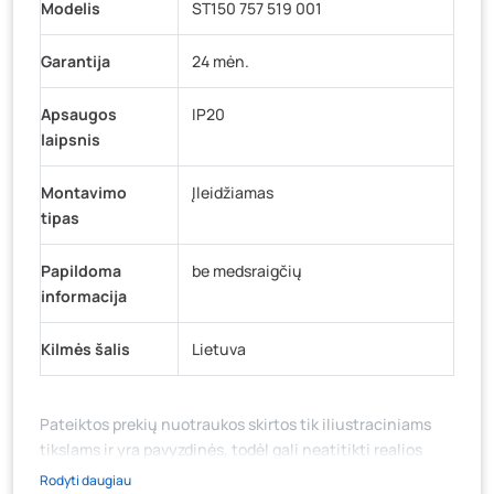
Modelis
ST150 757 519 001
Garantija
24 mėn.
Apsaugos
IP20
laipsnis
Montavimo
Įleidžiamas
tipas
Papildoma
be medsraigčių
informacija
Kilmės šalis
Lietuva
Pateiktos prekių nuotraukos skirtos tik iliustraciniams
tikslams ir yra pavyzdinės, todėl gali neatitikti realios
prekių ir jų pakuotės išvaizdos, komplektacijos, spalvos ar
Rodyti daugiau