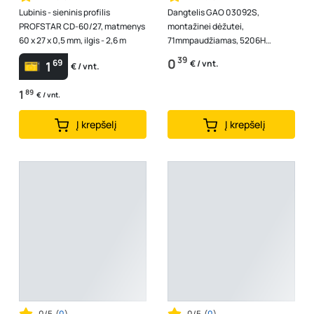
Lubinis - sieninis profilis
Dangtelis GAO 03092S,
PROFSTAR CD-60/27, matmenys
montažinei dėžutei,
60 x 27 x 0,5 mm, ilgis - 2,6 m
71mmpaudžiamas, 5206H
T650dgr
39
0
69
€ / vnt.
1
€ / vnt.
1
89
€ / vnt.
Į krepšelį
Į krepšelį
0/5
(
0
)
0/5
(
0
)