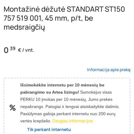
Montažinė dėžutė STANDART ST150
757 519 001, 45 mm, p/t, be
medsraigčių
0
39
€ / vnt.
Informacija apie prekę
Išsimokėkite internetu per 10 mėnesių be
pabrangimo su Artea lizingu!
Sumokėjus visas
PERKU 10 įmokas per 10 mėnesių, Jums prekės
nepabrangs.
Patogiai ir lengvai atsiskaitykite dalimis.
Pasiūlymas galioja perkant internetu nuo 200 eurų
Daugiau informacijos.
vertės krepšelio.
Tik perkant internetu