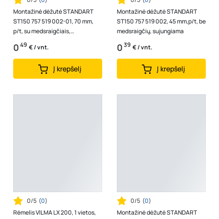
Montažinė dėžutė STANDART
Montažinė dėžutė STANDART
ST150 757 519 002-01, 70 mm,
ST150 757 519 002, 45 mm,p/t, be
p/t, su medsraigčiais,
medsraigčių, sujungiama
sujungiama
49
39
0
0
€ / vnt.
€ / vnt.
Į krepšelį
Į krepšelį
0/5
(
0
)
0/5
(
0
)
Rėmelis VILMA LX 200, 1 vietos,
Montažinė dėžutė STANDART