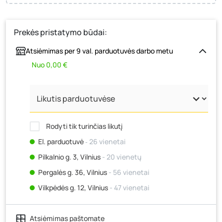
Prekės pristatymo būdai:
Atsiėmimas per 9 val. parduotuvės darbo metu
Nuo 0,00 €
Rodyti tik turinčias likutį
El. parduotuvė
‐ 26 vienetai
Pilkalnio g. 3, Vilnius
- 20 vienetų
Pergalės g. 36, Vilnius
- 56 vienetai
Vilkpėdės g. 12, Vilnius
- 47 vienetai
Ateities g. 15, Vilnius
- 40 vienetų
Atsiėmimas paštomate
Kauno r., Narsiečių k., Vytauto g. 183, Kaunas
- 9