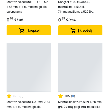
Montažinė dėžutė LIREGUS Md-
Dangtelis GAO 03092S,
1, 47 mm, p/t, su medsraigčiais,
montažinei dėžutei,
sujungiama
71mmpaudžiamas, 5206H
T650dgr
99
39
0
0
€ / vnt.
€ / vnt.
Į krepšelį
Į krepšelį
0/5
(
0
)
0/5
(
0
)
Montažinė dėžutė IGA Pmd-2, 63
Montažinė dėžutė SIMET, 60 mm,
mm, p/t, su medsraigčiais,
g/k, 2 vietų, pagilinta, nepalaiko