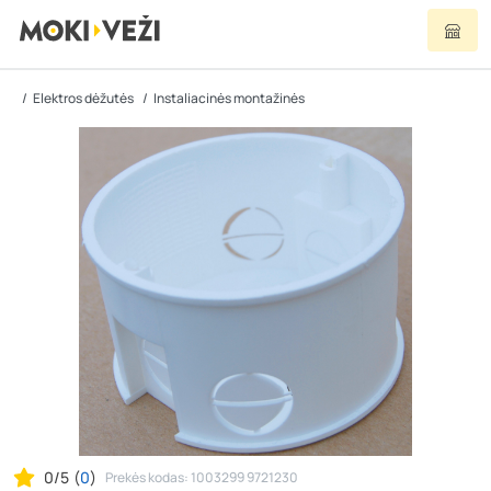
Elektros dėžutės
Instaliacinės montažinės
0/5
(
0
)
Prekės kodas: 1003299 9721230