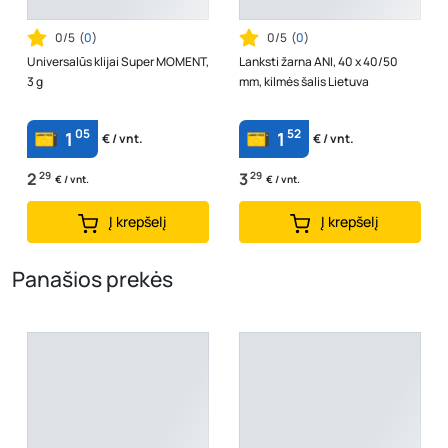
0/5
(
0
)
0/5
(
0
)
Universalūs klijai Super MOMENT,
Lanksti žarna ANI, 40 x 40/50
3 g
mm, kilmės šalis Lietuva
05
52
1
1
€ / vnt.
€ / vnt.
2
29
3
29
€ / vnt.
€ / vnt.
Į krepšelį
Į krepšelį
Panašios prekės