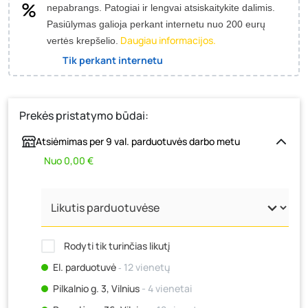
nepabrangs.
Patogiai ir lengvai atsiskaitykite dalimis.
Pasiūlymas galioja perkant internetu nuo 200 eurų
Daugiau informacijos.
vertės krepšelio.
Tik perkant internetu
Prekės pristatymo būdai:
Atsiėmimas per 9 val. parduotuvės darbo metu
Nuo 0,00 €
Rodyti tik turinčias likutį
El. parduotuvė
‐ 12 vienetų
Pilkalnio g. 3, Vilnius
- 4 vienetai