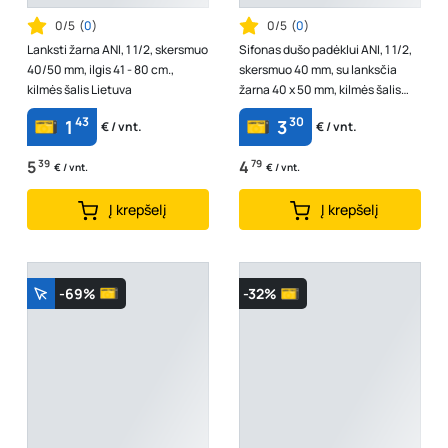
0/5
(
0
)
0/5
(
0
)
Lanksti žarna ANI, 1 1/2, skersmuo
Sifonas dušo padėklui ANI, 1 1/2,
40/50 mm, ilgis 41 - 80 cm.,
skersmuo 40 mm, su lanksčia
kilmės šalis Lietuva
žarna 40 x 50 mm, kilmės šalis
Lietuva
43
30
1
3
€ / vnt.
€ / vnt.
5
39
4
79
€ / vnt.
€ / vnt.
Į krepšelį
Į krepšelį
-69%
-32%