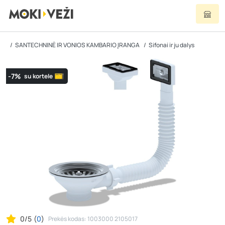
SANTECHNINĖ IR VONIOS KAMBARIO ĮRANGA
Sifonai ir ju dalys
-7%
su kortele
0/5
(
0
)
Prekės kodas: 1003000 2105017