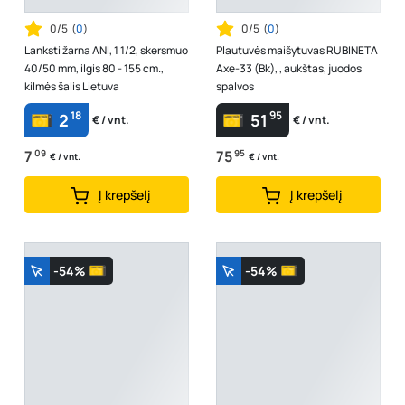
0/5
(
0
)
0/5
(
0
)
Lanksti žarna ANI, 1 1/2, skersmuo
Plautuvės maišytuvas RUBINETA
40/50 mm, ilgis 80 - 155 cm.,
Axe-33 (Bk), , aukštas, juodos
kilmės šalis Lietuva
spalvos
18
95
2
51
€ / vnt.
€ / vnt.
7
09
75
95
€ / vnt.
€ / vnt.
Į krepšelį
Į krepšelį
-54%
-54%