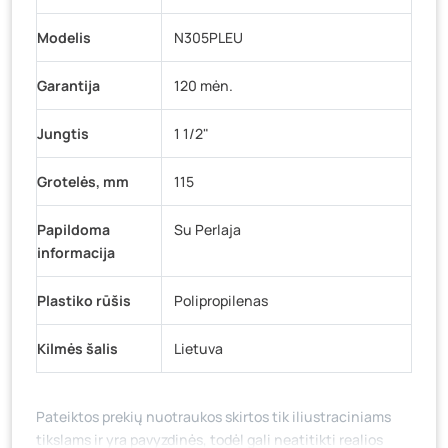
Modelis
N305PLEU
Garantija
120 mėn.
Jungtis
1 1/2"
Grotelės, mm
115
Papildoma
Su Perlaja
informacija
Plastiko rūšis
Polipropilenas
Kilmės šalis
Lietuva
Pateiktos prekių nuotraukos skirtos tik iliustraciniams
tikslams ir yra pavyzdinės, todėl gali neatitikti realios