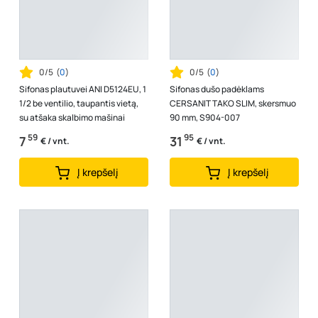
0/5
(
0
)
0/5
(
0
)
Sifonas plautuvei ANI D5124EU, 1
Sifonas dušo padėklams
1/2 be ventilio, taupantis vietą,
CERSANIT TAKO SLIM, skersmuo
su atšaka skalbimo mašinai
90 mm, S904-007
59
95
7
31
€ / vnt.
€ / vnt.
Į krepšelį
Į krepšelį