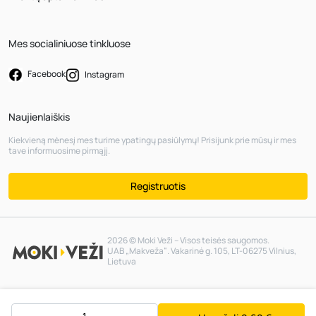
Mes socialiniuose tinkluose
Facebook
Instagram
Naujienlaiškis
Kiekvieną mėnesį mes turime ypatingų pasiūlymų! Prisijunk prie mūsų ir mes
tave informuosime pirmąjį.
Registruotis
2026 © Moki Veži – Visos teisės saugomos.
UAB „Makveža“. Vakarinė g. 105, LT-06275 Vilnius,
Lietuva