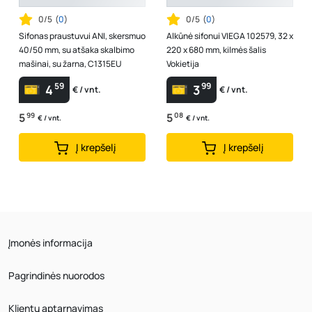
0/5
(
0
)
0/5
(
0
)
Sifonas praustuvui ANI, skersmuo
Alkūnė sifonui VIEGA 102579, 32 x
40/50 mm, su atšaka skalbimo
220 x 680 mm, kilmės šalis
mašinai, su žarna, C1315EU
Vokietija
59
99
4
3
€ / vnt.
€ / vnt.
5
99
5
08
€ / vnt.
€ / vnt.
Į krepšelį
Į krepšelį
Įmonės informacija
Pagrindinės nuorodos
Klientų aptarnavimas