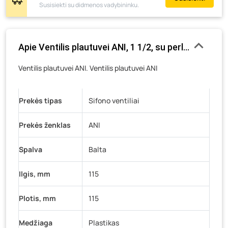
Susisiekti su didmenos vadybininku.
Pramonės g. 6E, Šilutė
- 0 vienetų
Gedimino g. 54, Tauragė
- 5 vienetai
Luokės g. 82, Telšiai
- 10 vienetų
Apie Ventilis plautuvei ANI, 1 1/2, su perlaja, kilmės
Veteranų g. 11, Visaginas
- 8 vienetai
Ventilis plautuvei ANI. Ventilis plautuvei ANI
Baravykų g. 1, Druskininkai
- 12 vienetų
Vilniaus g. 89D, Ukmergė
- 0 vienetų
Prekės tipas
K. Donelaičio g. 17, Rokiškis
Sifono ventiliai
- 0 vienetų
Šaltupės g. 64, Zarasai
- 0 vienetų
Prekės ženklas
ANI
Spalva
Balta
Ilgis, mm
115
Plotis, mm
115
Medžiaga
Plastikas