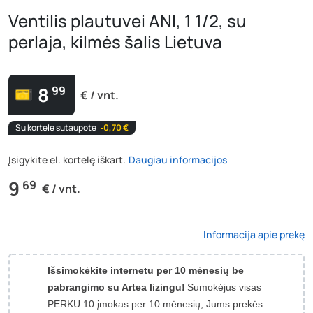
Ventilis plautuvei ANI, 1 1/2, su
perlaja, kilmės šalis Lietuva
8
99
€ / vnt.
Su kortele sutaupote
‐0,70 €
Įsigykite el. kortelę iškart.
Daugiau informacijos
9
69
€ / vnt.
Informacija apie prekę
Išsimokėkite internetu per 10 mėnesių be
pabrangimo su Artea lizingu!
Sumokėjus visas
PERKU 10 įmokas per 10 mėnesių, Jums prekės