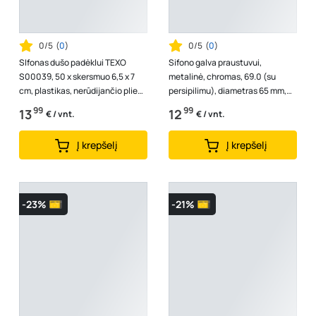
0/5
(
0
)
0/5
(
0
)
SIfonas dušo padėklui TEXO
Sifono galva praustuvui,
S00039, 50 x skersmuo 6,5 x 7
metalinė, chromas, 69.0 (su
cm, plastikas, nerūdijančio plieno
persipilimu), diametras 65 mm,
grotelės
150053
99
99
13
12
€ / vnt.
€ / vnt.
Į krepšelį
Į krepšelį
-23%
-21%