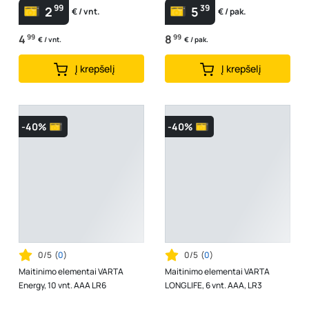
99
39
2
5
€ / vnt.
€ / pak.
4
99
8
99
€ / vnt.
€ / pak.
Į krepšelį
Į krepšelį
-40%
-40%
0/5
(
0
)
0/5
(
0
)
Maitinimo elementai VARTA
Maitinimo elementai VARTA
Energy, 10 vnt. AAA LR6
LONGLIFE, 6 vnt. AAA, LR3