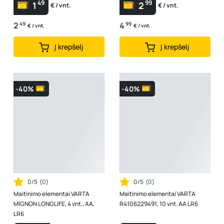
49
99
1
2
€ / vnt.
€ / vnt.
2
49
4
99
€ / vnt.
€ / vnt.
Į krepšelį
Į krepšelį
-40%
-40%
0/5
(
0
)
0/5
(
0
)
Maitinimo elementai VARTA
Maitinimo elementai VARTA
MIGNON LONGLIFE, 4 vnt., AA,
R4106229491, 10 vnt. AA LR6
LR6