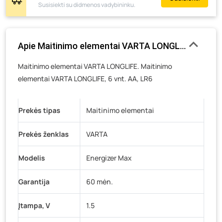
Susisiekti su didmenos vadybininku.
Pramonės g. 6E, Šilutė
- 5 vienetai
Gedimino g. 54, Tauragė
- 5 vienetai
Luokės g. 82, Telšiai
- 1 vienetas
Apie Maitinimo elementai VARTA LONGLIFE, 6 vnt. 
Veteranų g. 11, Visaginas
- 9 vienetai
Maitinimo elementai VARTA LONGLIFE. Maitinimo
Baravykų g. 1, Druskininkai
- 27 vienetai
elementai VARTA LONGLIFE, 6 vnt. AA, LR6
Vilniaus g. 89D, Ukmergė
- 12 vienetų
K. Donelaičio g. 17, Rokiškis
- 9 vienetai
Prekės tipas
Maitinimo elementai
Šaltupės g. 64, Zarasai
- 11 vienetų
Prekės ženklas
VARTA
Modelis
Energizer Max
Garantija
60 mėn.
Įtampa, V
1.5