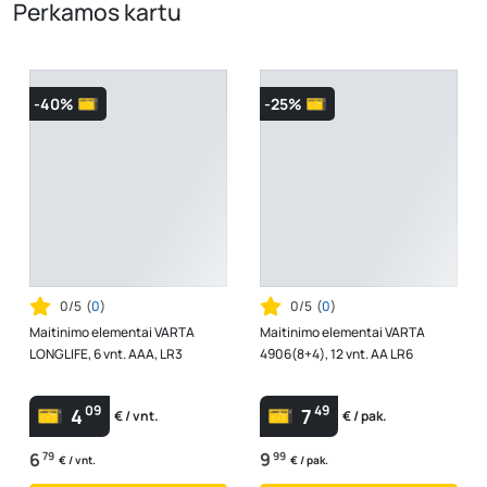
Perkamos kartu
-40%
-25%
0/5
(
0
)
0/5
(
0
)
Maitinimo elementai VARTA
Maitinimo elementai VARTA
LONGLIFE, 6 vnt. AAA, LR3
4906(8+4), 12 vnt. AA LR6
09
49
4
7
€ / vnt.
€ / pak.
6
79
9
99
€ / vnt.
€ / pak.