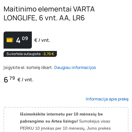
Maitinimo elementai VARTA
LONGLIFE, 6 vnt. AA, LR6
4
09
€ / vnt.
Su kortele sutaupote
‐2,70 €
Įsigykite el. kortelę iškart.
Daugiau informacijos
6
79
€ / vnt.
Informacija apie prekę
Išsimokėkite internetu per 10 mėnesių be
pabrangimo su Artea lizingu!
Sumokėjus visas
PERKU 10 įmokas per 10 mėnesių, Jums prekės