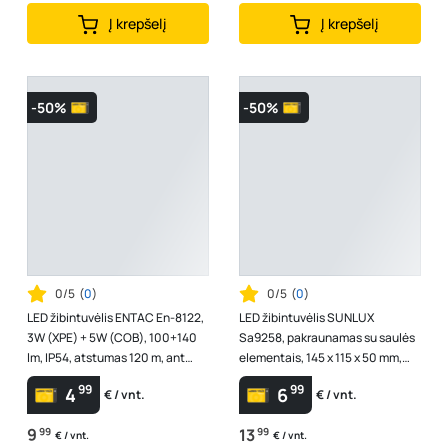
Į krepšelį
Į krepšelį
-50%
-50%
0/5
(
0
)
0/5
(
0
)
LED žibintuvėlis ENTAC En-8122,
LED žibintuvėlis SUNLUX
3W (XPE) + 5W (COB), 100+140
Sa9258, pakraunamas su saulės
lm, IP54, atstumas 120 m, ant
elementais, 145 x 115 x 50 mm,
galvos, 3xAAA elementai (komp...
A170640103
99
99
4
6
€ / vnt.
€ / vnt.
9
99
13
99
€ / vnt.
€ / vnt.