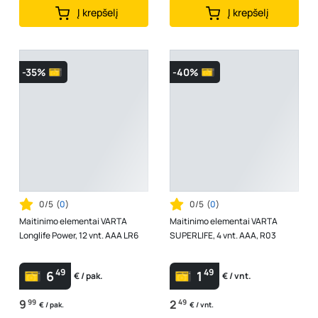
Į krepšelį
Į krepšelį
-35%
-40%
0/5
(
0
)
0/5
(
0
)
Maitinimo elementai VARTA
Maitinimo elementai VARTA
Longlife Power, 12 vnt. AAA LR6
SUPERLIFE, 4 vnt. AAA, R03
49
49
6
1
€ / pak.
€ / vnt.
9
99
2
49
€ / pak.
€ / vnt.