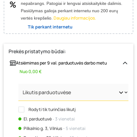
nepabrangs.
Patogiai ir lengvai atsiskaitykite dalimis.
Pasiūlymas galioja perkant internetu nuo 200 eurų
Daugiau informacijos.
vertės krepšelio.
Tik perkant internetu
Prekės pristatymo būdai:
Atsiėmimas per 9 val. parduotuvės darbo metu
Nuo 0,00 €
Rodyti tik turinčias likutį
El. parduotuvė
‐ 3 vienetai
Pilkalnio g. 3, Vilnius
- 5 vienetai