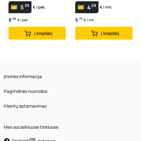
39
09
5
4
€ / pak.
€ / vnt.
8
99
6
79
€ / pak.
€ / vnt.
Į krepšelį
Į krepšelį
Įmonės informacija
Pagrindinės nuorodos
Klientų aptarnavimas
Mes socialiniuose tinkluose
Facebook
Instagram