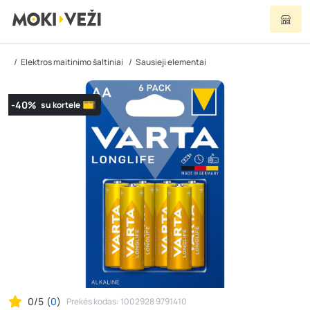
Elektros maitinimo šaltiniai
Sausieji elementai
-40%
su kortele
0/5
(
0
)
Prekės kodas: 1002928 9791410