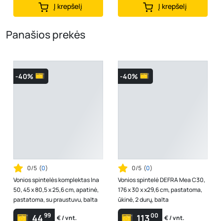
Į krepšelį
Į krepšelį
Panašios prekės
-40%
-40%
0/5
(
0
)
0/5
(
0
)
Vonios spintelės komplektas Ina
Vonios spintelė DEFRA Mea C30,
50, 45 x 80,5 x 25,6 cm, apatinė,
176 x 30 x x29,6 cm, pastatoma,
pastatoma, su praustuvu, balta
ūkinė, 2 durų, balta
99
00
44
113
€ / vnt.
€ / vnt.