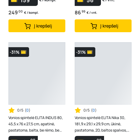
249
00
86
99
€ / kompl.
€ / vnt.
Į krepšelį
Į krepšelį
-31%
-31%
0/5
(
0
)
0/5
(
0
)
Vonios spintelė ELITA INDUS 80,
Vonios spintelė ELITA Nika 30,
45,5 x 76 x 27,5 cm, apatinė,
181,9 x 29,1 x 29,9 cm, ūkinė,
pastatoma, balta, be rėmo, be
pastatoma, 2D, baltos spalvos,
praustuvo, 1DR, 168672
168723