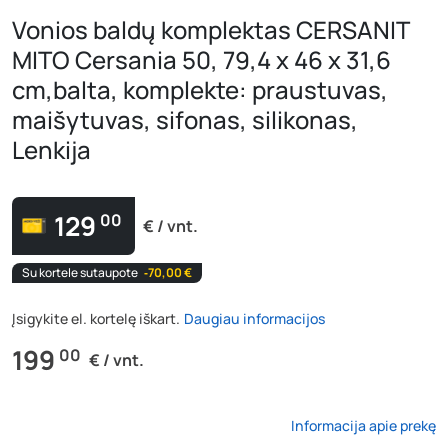
Vonios baldų komplektas CERSANIT
MITO Cersania 50, 79,4 x 46 x 31,6
cm,balta, komplekte: praustuvas,
maišytuvas, sifonas, silikonas,
Lenkija
129
00
€ / vnt.
Su kortele sutaupote
‐70,00 €
Įsigykite el. kortelę iškart.
Daugiau informacijos
199
00
€ / vnt.
Informacija apie prekę