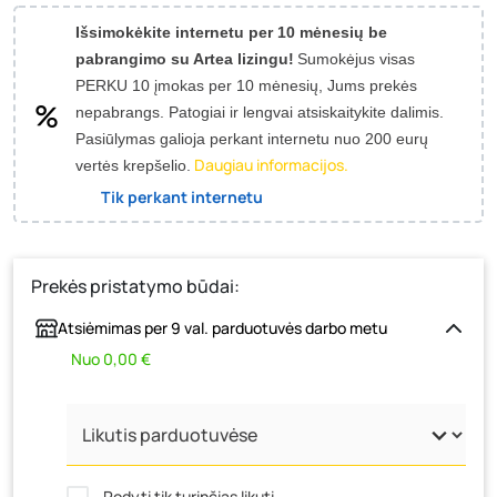
Išsimokėkite internetu per 10 mėnesių be
pabrangimo su Artea lizingu!
Sumokėjus visas
PERKU 10 įmokas per 10 mėnesių, Jums prekės
nepabrangs.
Patogiai ir lengvai atsiskaitykite dalimis.
Pasiūlymas galioja perkant internetu nuo 200 eurų
Daugiau informacijos.
vertės krepšelio.
Tik perkant internetu
Prekės pristatymo būdai:
Atsiėmimas per 9 val. parduotuvės darbo metu
Nuo 0,00 €
Rodyti tik turinčias likutį