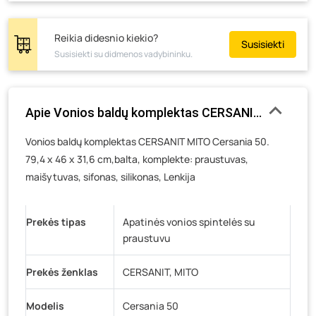
Skuodo g. 41, Mažeikiai
- 9 vienetai
Tiekimo g. 4, Biržai
- 0 vienetų
Reikia didesnio kiekio?
Susisiekti
Žemaičių g. 2, Raseiniai
- 0 vienetų
Susisiekti su didmenos vadybininku.
Pramonės g. 6E, Šilutė
- 0 vienetų
Gedimino g. 54, Tauragė
- 5 vienetai
Apie Vonios baldų komplektas CERSANIT MITO Cersan
Luokės g. 82, Telšiai
- 8 vienetai
Veteranų g. 11, Visaginas
- 0 vienetų
Vonios baldų komplektas CERSANIT MITO Cersania 50.
79,4 x 46 x 31,6 cm,balta, komplekte: praustuvas,
Baravykų g. 1, Druskininkai
- 0 vienetų
maišytuvas, sifonas, silikonas, Lenkija
Vilniaus g. 89D, Ukmergė
- 0 vienetų
K. Donelaičio g. 17, Rokiškis
- 0 vienetų
Prekės tipas
Apatinės vonios spintelės su
Šaltupės g. 64, Zarasai
- 0 vienetų
praustuvu
Prekės ženklas
CERSANIT, MITO
Modelis
Cersania 50