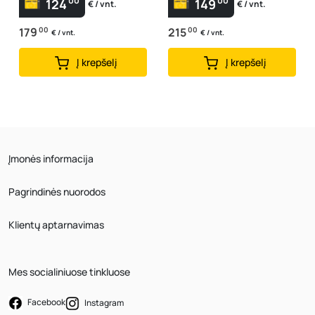
00
00
124
149
€ / vnt.
€ / vnt.
179
00
215
00
€ / vnt.
€ / vnt.
Į krepšelį
Į krepšelį
Įmonės informacija
Pagrindinės nuorodos
Klientų aptarnavimas
Mes socialiniuose tinkluose
Facebook
Instagram