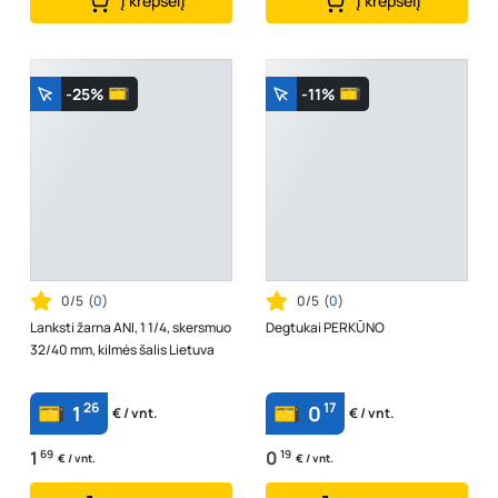
Į krepšelį
Į krepšelį
-25%
-11%
0/5
(
0
)
0/5
(
0
)
Lanksti žarna ANI, 1 1/4, skersmuo
Degtukai PERKŪNO
32/40 mm, kilmės šalis Lietuva
26
17
1
0
€ / vnt.
€ / vnt.
1
69
0
19
€ / vnt.
€ / vnt.