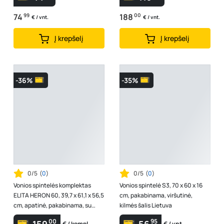
74
99
188
00
€ / vnt.
€ / vnt.
Į krepšelį
Į krepšelį
-36%
-35%
0/5
(
0
)
0/5
(
0
)
Vonios spintelės komplektas
Vonios spintelė S3, 70 x 60 x 16
ELITA HERON 60, 39,7 x 61,1 x 56,5
cm, pakabinama, viršutinė,
cm, apatinė, pakabinama, su
kilmės šalis Lietuva
juodu prastuvu, 2DR, Ąžuolo "...
00
95
159
56
€ / kompl.
€ / vnt.