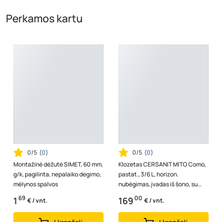
Perkamos kartu
0/5
(
0
)
0/5
(
0
)
Montažinė dėžutė SIMET, 60 mm,
Klozetas CERSANIT MITO Como,
g/k, pagilinta, nepalaiko degimo,
pastat., 3/6 L, horizon.
mėlynos spalvos
nubėgimas, įvadas iš šono, su
lėtai nusileidžiančiu dangčiu,
69
00
1
169
€ / vnt.
€ / vnt.
Lenki...