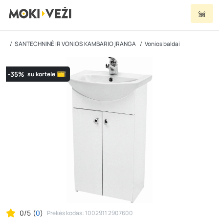
SANTECHNINĖ IR VONIOS KAMBARIO ĮRANGA
Vonios baldai
-35%
su kortele
0/5
(
0
)
Prekės kodas: 1002911 2907600