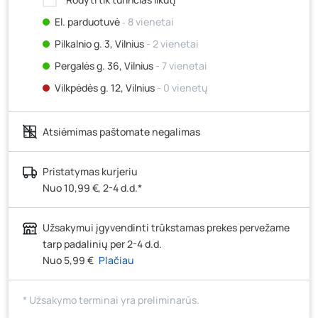
El. parduotuvė
‐ 8 vienetai
Pilkalnio g. 3, Vilnius
- 2 vienetai
Pergalės g. 36, Vilnius
- 7 vienetai
Vilkpėdės g. 12, Vilnius
- 0 vienetų
Ateities g. 15, Vilnius
- 0 vienetų
Atsiėmimas paštomate negalimas
Kauno r., Narsiečių k., Vytauto g. 183, Kaunas
- 7
vienetai
Šilutės pl. 83A, Klaipėda
- 0 vienetų
Pristatymas kurjeriu
Nuo 10,99 €, 2-4 d.d.*
Pramonės g. 7, Šiauliai
- 8 vienetai
Klaipėdos g. 170R, Panevėžys
- 6 vienetai
Užsakymui įgyvendinti trūkstamas prekes pervežame
Santaikos g. 26B, Alytus
- 8 vienetai
tarp padalinių per 2-4 d.d.
J. Basanavičiaus g. 6, Utena
- 4 vienetai
Nuo 5,99 €
Plačiau
Novočėbės k. 3, Kėdainiai
- 8 vienetai
* Užsakymo terminai yra preliminarūs.
Kauno g. 160, Marijampolė
- 0 vienetų