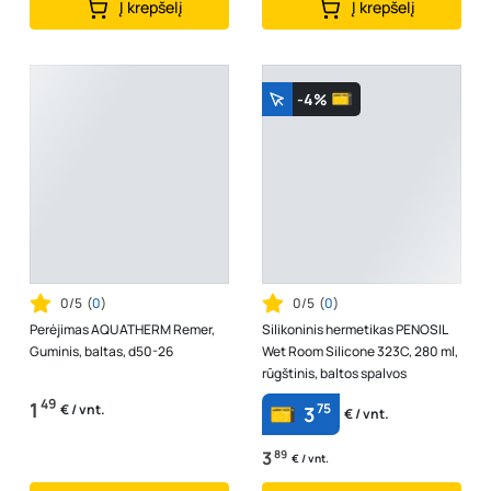
Į krepšelį
Į krepšelį
-4%
0/5
(
0
)
0/5
(
0
)
Perėjimas AQUATHERM Remer,
Silikoninis hermetikas PENOSIL
Guminis, baltas, d50-26
Wet Room Silicone 323C, 280 ml,
rūgštinis, baltos spalvos
49
1
75
€ / vnt.
3
€ / vnt.
3
89
€ / vnt.