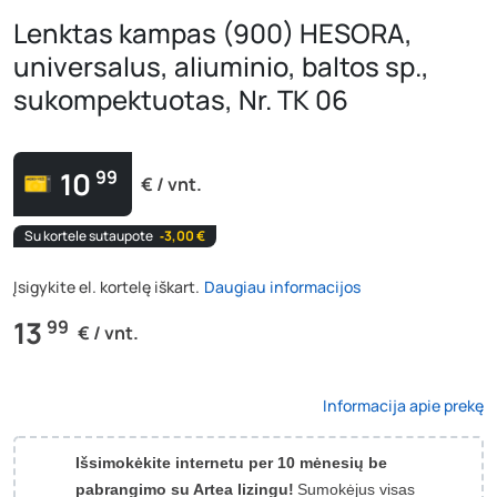
Lenktas kampas (900) HESORA,
universalus, aliuminio, baltos sp.,
sukompektuotas, Nr. TK 06
10
99
€ / vnt.
Su kortele sutaupote
‐3,00 €
Įsigykite el. kortelę iškart.
Daugiau informacijos
13
99
€ / vnt.
Informacija apie prekę
Išsimokėkite internetu per 10 mėnesių be
pabrangimo su Artea lizingu!
Sumokėjus visas