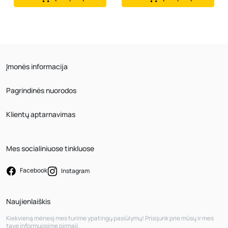
Įmonės informacija
Pagrindinės nuorodos
Klientų aptarnavimas
Mes socialiniuose tinkluose
Facebook
Instagram
Naujienlaiškis
Kiekvieną mėnesį mes turime ypatingų pasiūlymų! Prisijunk prie mūsų ir mes
tave informuosime pirmąjį.