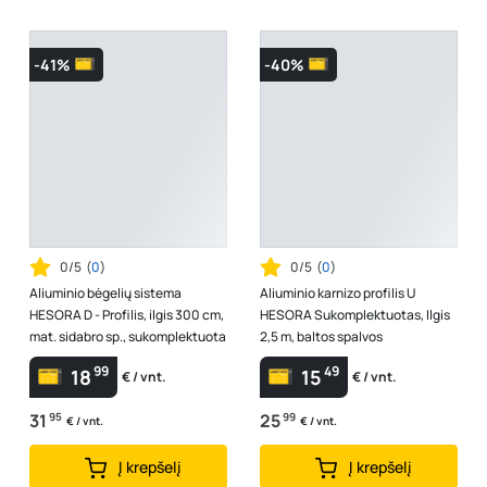
-41%
-40%
0/5
(
0
)
0/5
(
0
)
Aliuminio bėgelių sistema
Aliuminio karnizo profilis U
HESORA D - Profilis, ilgis 300 cm,
HESORA Sukomplektuotas, Ilgis
mat. sidabro sp., sukomplektuota
2,5 m, baltos spalvos
99
49
18
15
€ / vnt.
€ / vnt.
31
95
25
99
€ / vnt.
€ / vnt.
Į krepšelį
Į krepšelį