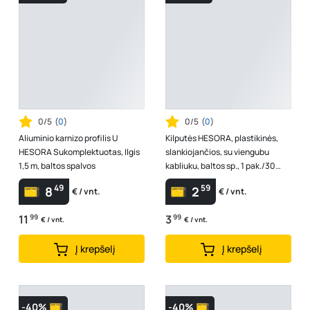
0/5
(
0
)
0/5
(
0
)
Aliuminio karnizo profilis U
Kilputės HESORA, plastikinės,
HESORA Sukomplektuotas, Ilgis
slankiojančios, su viengubu
1,5 m, baltos spalvos
kabliuku, baltos sp., 1 pak./30
vnt., Nr. 2503
49
59
8
2
€ / vnt.
€ / vnt.
11
99
3
99
€ / vnt.
€ / vnt.
Į krepšelį
Į krepšelį
-40%
-40%