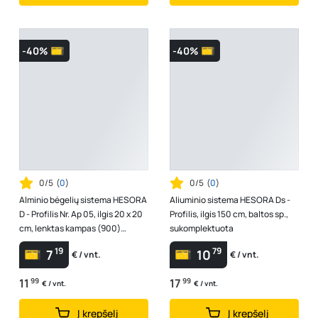
-40%
-40%
0/5
(
0
)
0/5
(
0
)
Alminio bėgelių sistema HESORA
Aliuminio sistema HESORA Ds -
D - Profilis Nr. Ap 05, ilgis 20 x 20
Profilis, ilgis 150 cm, baltos sp.,
cm, lenktas kampas (900)
sukomplektuota
universalus, mat. aukso sp...
19
79
7
10
€ / vnt.
€ / vnt.
11
99
17
99
€ / vnt.
€ / vnt.
Į krepšelį
Į krepšelį