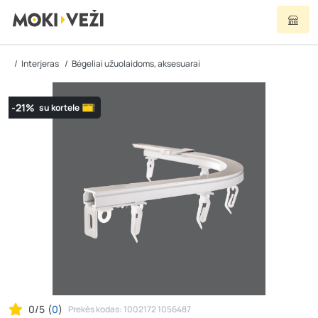
Interjeras
Bėgeliai užuolaidoms, aksesuarai
-21%
su kortele
0/5
(
0
)
Prekės kodas: 1002172 1056487