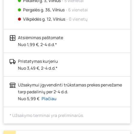
Pilkalnio g. 3, Vilnius
- 5 vienetai
Pergalės g. 36, Vilnius
- 6 vienetai
Vilkpėdės g. 12, Vilnius
- 0 vienetų
Ateities g. 15, Vilnius
- 0 vienetų
Atsiėmimas paštomate
Kauno r., Narsiečių k., Vytauto g. 183, Kaunas
- 5
vienetai
Nuo 1,99 €, 2-4 d.d.*
Šilutės pl. 83A, Klaipėda
- 0 vienetų
Pristatymas kurjeriu
Pramonės g. 7, Šiauliai
- 5 vienetai
Nuo 3,49 €, 2-4 d.d.*
Klaipėdos g. 170R, Panevėžys
- 5 vienetai
Santaikos g. 26B, Alytus
- 6 vienetai
Užsakymui įgyvendinti trūkstamas prekes pervežame
J. Basanavičiaus g. 6, Utena
- 3 vienetai
tarp padalinių per 2-4 d.d.
Nuo 5,99 €
Plačiau
Novočėbės k. 3, Kėdainiai
- 5 vienetai
Kauno g. 160, Marijampolė
- 5 vienetai
* Užsakymo terminai yra preliminarūs.
Skuodo g. 41, Mažeikiai
- 8 vienetai
Tiekimo g. 4, Biržai
- 0 vienetų