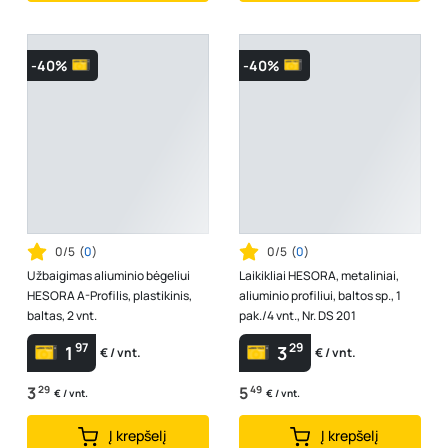
-40%
-40%
0/5
(
0
)
0/5
(
0
)
Užbaigimas aliuminio bėgeliui
Laikikliai HESORA, metaliniai,
HESORA A-Profilis, plastikinis,
aliuminio profiliui, baltos sp., 1
baltas, 2 vnt.
pak./4 vnt., Nr. DS 201
97
29
1
3
€ / vnt.
€ / vnt.
3
29
5
49
€ / vnt.
€ / vnt.
Į krepšelį
Į krepšelį