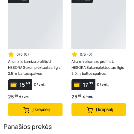
0/5
(
0
)
0/5
(
0
)
Aliuminio karnizo profilis U
Aliuminio karnizo profilis U
HESORA Sukomplektuotas, Ilgis
HESORA Sukomplektuotas, Ilgis
2,5 m, baltos spalvos
3,0 m, baltos spalvos
49
99
15
17
€ / vnt.
€ / vnt.
25
99
29
95
€ / vnt.
€ / vnt.
Į krepšelį
Į krepšelį
Panašios prekės