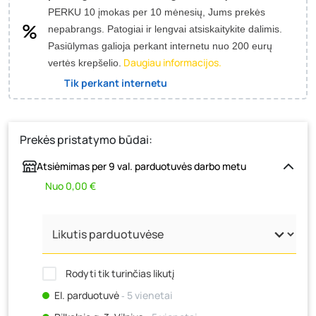
PERKU 10 įmokas per 10 mėnesių, Jums prekės
nepabrangs.
Patogiai ir lengvai atsiskaitykite dalimis.
Pasiūlymas galioja perkant internetu nuo 200 eurų
Daugiau informacijos.
vertės krepšelio.
Tik perkant internetu
Prekės pristatymo būdai:
Atsiėmimas per 9 val. parduotuvės darbo metu
Nuo 0,00 €
Rodyti tik turinčias likutį
El. parduotuvė
‐ 5 vienetai