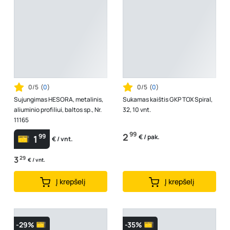
0/5
(
0
)
0/5
(
0
)
Sujungimas HESORA, metalinis,
Sukamas kaištis GKP TOX Spiral,
aliuminio profiliui, baltos sp., Nr.
32, 10 vnt.
11165
99
2
99
€ / pak.
1
€ / vnt.
3
29
€ / vnt.
Į krepšelį
Į krepšelį
-29%
-35%