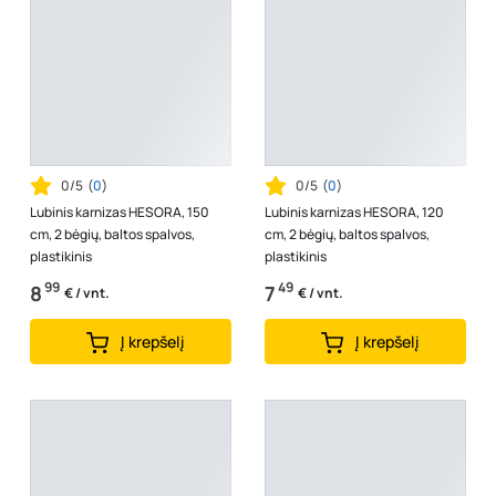
0/5
(
0
)
0/5
(
0
)
Lubinis karnizas HESORA, 150
Lubinis karnizas HESORA, 120
cm, 2 bėgių, baltos spalvos,
cm, 2 bėgių, baltos spalvos,
plastikinis
plastikinis
99
49
8
7
€ / vnt.
€ / vnt.
Į krepšelį
Į krepšelį