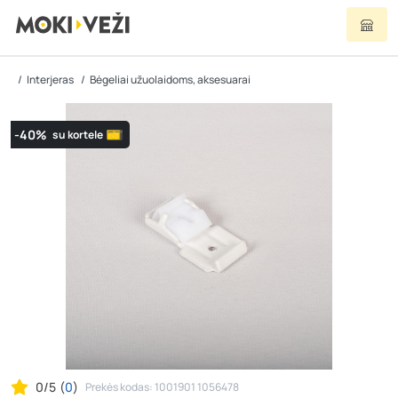
Interjeras
Bėgeliai užuolaidoms, aksesuarai
-40%
su kortele
0/5
(
0
)
Prekės kodas: 1001901 1056478