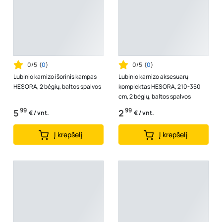
0/5
(
0
)
0/5
(
0
)
Lubinio karnizo išorinis kampas
Lubinio karnizo aksesuarų
HESORA, 2 bėgių, baltos spalvos
komplektas HESORA, 210-350
cm, 2 bėgių, baltos spalvos
99
99
5
2
€ / vnt.
€ / vnt.
Į krepšelį
Į krepšelį