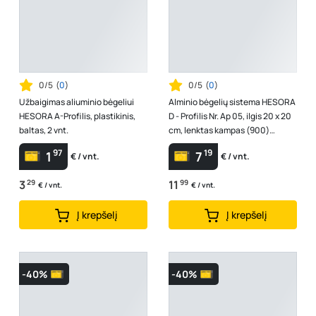
0/5
(
0
)
0/5
(
0
)
Užbaigimas aliuminio bėgeliui
Alminio bėgelių sistema HESORA
HESORA A-Profilis, plastikinis,
D - Profilis Nr. Ap 05, ilgis 20 x 20
baltas, 2 vnt.
cm, lenktas kampas (900)
universalus, mat. aukso sp...
97
19
1
7
€ / vnt.
€ / vnt.
3
29
11
99
€ / vnt.
€ / vnt.
Į krepšelį
Į krepšelį
-40%
-40%