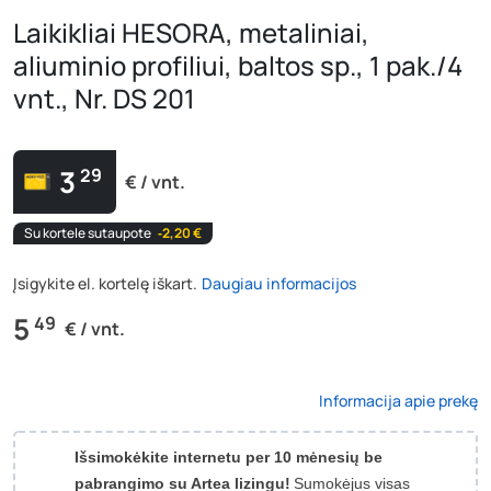
Laikikliai HESORA, metaliniai,
aliuminio profiliui, baltos sp., 1 pak./4
vnt., Nr. DS 201
3
29
€ / vnt.
Su kortele sutaupote
‐2,20 €
Įsigykite el. kortelę iškart.
Daugiau informacijos
5
49
€ / vnt.
Informacija apie prekę
Išsimokėkite internetu per 10 mėnesių be
pabrangimo su Artea lizingu!
Sumokėjus visas