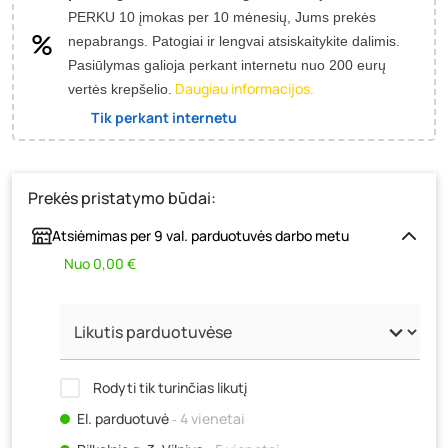
PERKU 10 įmokas per 10 mėnesių, Jums prekės
nepabrangs.
Patogiai ir lengvai atsiskaitykite dalimis.
Pasiūlymas galioja perkant internetu nuo 200 eurų
Daugiau informacijos.
vertės krepšelio.
Tik perkant internetu
Prekės pristatymo būdai:
Atsiėmimas per 9 val. parduotuvės darbo metu
Nuo 0,00 €
Rodyti tik turinčias likutį
El. parduotuvė
‐ 4 vienetai