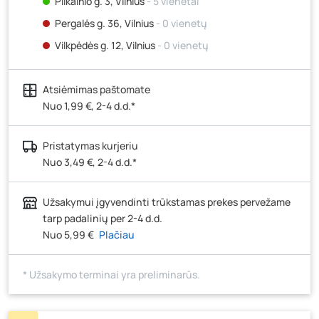
Pilkalnio g. 3, Vilnius
- 5 vienetai
Pergalės g. 36, Vilnius
- 0 vienetų
Vilkpėdės g. 12, Vilnius
- 0 vienetų
Ateities g. 15, Vilnius
- 0 vienetų
Atsiėmimas paštomate
Kauno r., Narsiečių k., Vytauto g. 183, Kaunas
- 5
vienetai
Nuo 1,99 €, 2-4 d.d.*
Šilutės pl. 83A, Klaipėda
- 0 vienetų
Pristatymas kurjeriu
Pramonės g. 7, Šiauliai
- 0 vienetų
Nuo 3,49 €, 2-4 d.d.*
Klaipėdos g. 170R, Panevėžys
- 4 vienetai
Santaikos g. 26B, Alytus
- 4 vienetai
Užsakymui įgyvendinti trūkstamas prekes pervežame
J. Basanavičiaus g. 6, Utena
- 0 vienetų
tarp padalinių per 2-4 d.d.
Nuo 5,99 €
Plačiau
Novočėbės k. 3, Kėdainiai
- 4 vienetai
Kauno g. 160, Marijampolė
- 0 vienetų
* Užsakymo terminai yra preliminarūs.
Skuodo g. 41, Mažeikiai
- 10 vienetų
Tiekimo g. 4, Biržai
- 0 vienetų