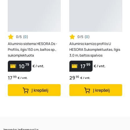
0/5
(
0
)
0/5
(
0
)
Aliuminio sistema HESORA Ds -
Aliuminio karnizo profilis U
Profilis, ilgis 150 cm, baltos sp.,
HESORA Sukomplektuotas, Ilgis
sukomplektuota
3,0 m, baltos spalvos
79
99
10
17
€ / vnt.
€ / vnt.
17
99
29
95
€ / vnt.
€ / vnt.
Į krepšelį
Į krepšelį
Įmonės informacija