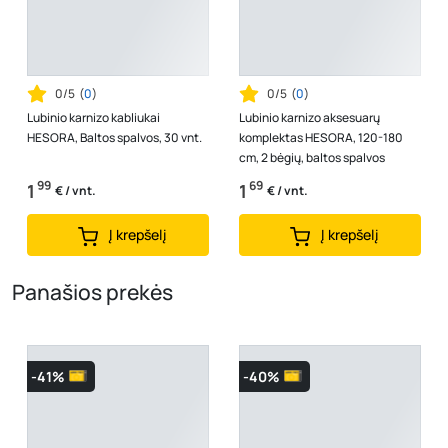
0/5
(
0
)
0/5
(
0
)
Lubinio karnizo kabliukai
Lubinio karnizo aksesuarų
HESORA, Baltos spalvos, 30 vnt.
komplektas HESORA, 120-180
cm, 2 bėgių, baltos spalvos
99
69
1
1
€ / vnt.
€ / vnt.
Į krepšelį
Į krepšelį
Panašios prekės
-41%
-40%