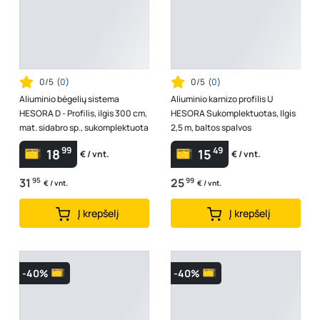
0/5
(
0
)
0/5
(
0
)
Aliuminio bėgelių sistema
Aliuminio karnizo profilis U
HESORA D - Profilis, ilgis 300 cm,
HESORA Sukomplektuotas, Ilgis
mat. sidabro sp., sukomplektuota
2,5 m, baltos spalvos
99
49
18
15
€ / vnt.
€ / vnt.
31
95
25
99
€ / vnt.
€ / vnt.
Į krepšelį
Į krepšelį
-40%
-40%