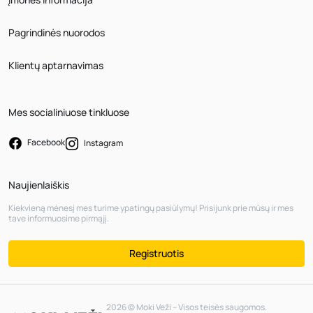
Pagrindinės nuorodos
Klientų aptarnavimas
Mes socialiniuose tinkluose
Facebook
Instagram
Naujienlaiškis
Kiekvieną mėnesį mes turime ypatingų pasiūlymų! Prisijunk prie mūsų ir mes
tave informuosime pirmąjį.
Registruotis
2026 © Moki Veži – Visos teisės saugomos.